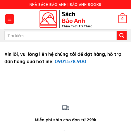
Skip
NHÀ SÁCH BẢO ANH | BẢO ANH BOOKS
to
content
0
Tìm
kiếm:
Xin lỗi, vui lòng liên hệ chúng tôi để đặt hàng, hỗ trợ
đơn hàng qua hotline:
0901.578.900
Miễn phí ship cho đơn từ 299k