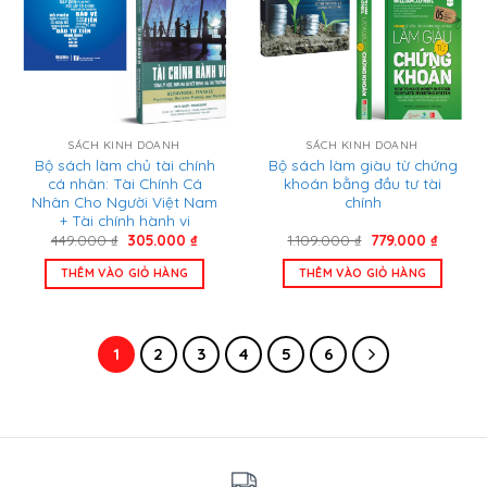
SÁCH KINH DOANH
SÁCH KINH DOANH
Bộ sách làm chủ tài chính
Bộ sách làm giàu từ chứng
cá nhân: Tài Chính Cá
khoán bằng đầu tư tài
Nhân Cho Người Việt Nam
chính
+ Tài chính hành vi
Giá
Giá
Giá
Giá
449.000
₫
305.000
₫
1.109.000
₫
779.000
₫
gốc
hiện
gốc
hiện
là:
tại
là:
tại
THÊM VÀO GIỎ HÀNG
THÊM VÀO GIỎ HÀNG
449.000 ₫.
là:
1.109.000 ₫.
là:
305.000 ₫.
779.000
1
2
3
4
5
6