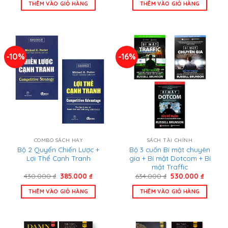
là:
tại
là:
tại
THÊM VÀO GIỎ HÀNG
THÊM VÀO GIỎ HÀNG
950.000 ₫.
là:
908.000 ₫.
là:
850.000 ₫.
679.000
-10%
-16%
COMBO SÁCH HAY
SÁCH TÀI CHÍNH
Bộ 2 Quyển Chiến Lược +
Bộ 3 cuốn Bí mật chuyên
Lợi Thế Cạnh Tranh
gia + Bí mật Dotcom + Bí
mật Traffic
Giá
Giá
Giá
Giá
430.000
₫
385.000
₫
634.000
₫
530.000
₫
gốc
hiện
gốc
hiện
là:
tại
là:
tại
THÊM VÀO GIỎ HÀNG
THÊM VÀO GIỎ HÀNG
430.000 ₫.
là:
634.000 ₫.
là:
385.000 ₫.
530.000