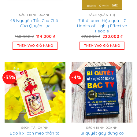
SÁCH KINH DOANH
SÁCH QUẢN TRỊ
48 Nguyên Tắc Chủ Chốt
7 thói quen hiệu quả – 7
Của Quyền Lực
Habits of Highly Effective
People
Giá
Giá
Giá
Giá
160.000
₫
114.000
₫
276.800
₫
220.000
₫
gốc
hiện
gốc
hiện
là:
tại
là:
tại
THÊM VÀO GIỎ HÀNG
THÊM VÀO GIỎ HÀNG
160.000 ₫.
là:
276.800 ₫.
là:
114.000 ₫.
220.000
-33%
-4%
SÁCH TÀI CHÍNH
SÁCH KINH DOANH
Bao lì xì con mèo thần tài
Bí quyết gây dựng cơ