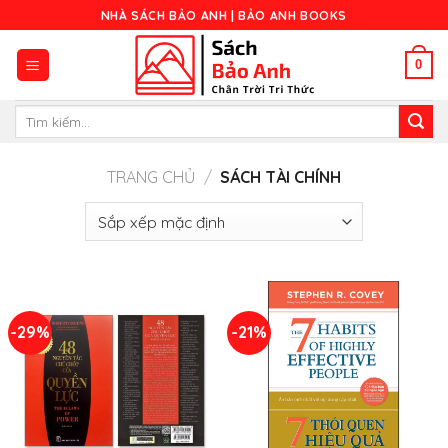
Skip
NHÀ SÁCH BẢO ANH | BẢO ANH BOOKS
to
content
0
Tìm
kiếm:
TRANG CHỦ
/
SÁCH TÀI CHÍNH
-29%
-21%