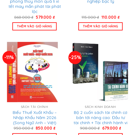
phong thủy món quà lì xì
nghiệp bạc tỷ
tết may mắn phát tài phát
lộc
Giá
Giá
Giá
Giá
868.000
₫
579.000
₫
115.000
₫
110.000
₫
gốc
hiện
gốc
hiện
là:
tại
là:
tại
THÊM VÀO GIỎ HÀNG
THÊM VÀO GIỎ HÀNG
868.000 ₫.
là:
115.000 ₫.
là:
579.000 ₫.
110.000 
-11%
-25%
SÁCH TÀI CHÍNH
SÁCH KINH DOANH
Biểu Thuế Xuất Khẩu –
Bộ 2 cuốn sách tài chính cơ
Nhập Khẩu Năm 2026
bản tới nâng cao: Đầu tư
(Song Ngữ Anh – Việt)
tài chính + Tài chính hành vi
Giá
Giá
Giá
Giá
950.000
₫
850.000
₫
908.000
₫
679.000
₫
gốc
hiện
gốc
hiện