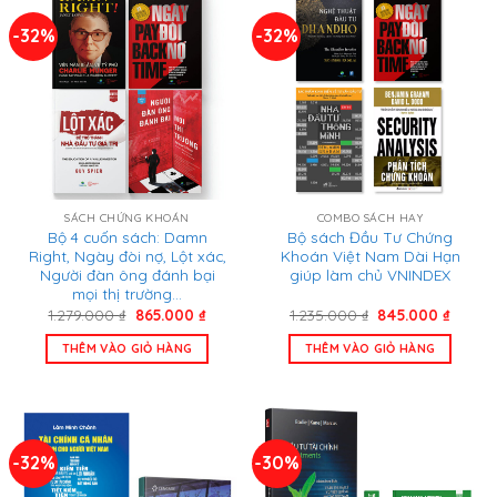
-32%
-32%
SÁCH CHỨNG KHOÁN
COMBO SÁCH HAY
Bộ 4 cuốn sách: Damn
Bộ sách Đầu Tư Chứng
Right, Ngày đòi nợ, Lột xác,
Khoán Việt Nam Dài Hạn
Người đàn ông đánh bại
giúp làm chủ VNINDEX
mọi thị trường…
Giá
Giá
Giá
Giá
1.279.000
₫
865.000
₫
1.235.000
₫
845.000
₫
gốc
hiện
gốc
hiện
là:
tại
là:
tại
THÊM VÀO GIỎ HÀNG
THÊM VÀO GIỎ HÀNG
1.279.000 ₫.
là:
1.235.000 ₫.
là:
865.000 ₫.
845.00
-32%
-30%