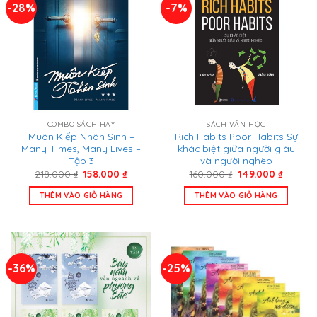
-28%
-7%
COMBO SÁCH HAY
SÁCH VĂN HỌC
Muôn Kiếp Nhân Sinh –
Rich Habits Poor Habits Sự
Many Times, Many Lives –
khác biệt giữa người giàu
Tập 3
và người nghèo
Giá
Giá
Giá
Giá
218.000
₫
158.000
₫
160.000
₫
149.000
₫
gốc
hiện
gốc
hiện
là:
tại
là:
tại
THÊM VÀO GIỎ HÀNG
THÊM VÀO GIỎ HÀNG
218.000 ₫.
là:
160.000 ₫.
là:
158.000 ₫.
149.000
-36%
-25%