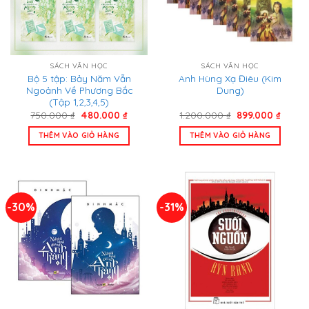
SÁCH VĂN HỌC
SÁCH VĂN HỌC
Bộ 5 tập: Bảy Năm Vẫn
Anh Hùng Xạ Điêu (Kim
Ngoảnh Về Phương Bắc
Dung)
(Tập 1,2,3,4,5)
Giá
Giá
Giá
Giá
750.000
₫
480.000
₫
1.200.000
₫
899.000
₫
gốc
hiện
gốc
hiện
là:
tại
là:
tại
THÊM VÀO GIỎ HÀNG
THÊM VÀO GIỎ HÀNG
750.000 ₫.
là:
1.200.000 ₫.
là:
480.000 ₫.
899.00
-30%
-31%