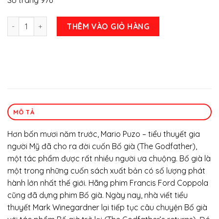
Bố Già Trở Lại số lượng
THÊM VÀO GIỎ HÀNG
MÔ TẢ
Hơn bốn mươi năm trước, Mario Puzo – tiểu thuyết gia
người Mỹ đã cho ra đời cuốn Bố già (The Godfather),
một tác phẩm được rất nhiều người ưa chuộng. Bố già là
một trong những cuốn sách xuất bản có số lượng phát
hành lớn nhất thế giới. Hãng phim Francis Ford Coppola
cũng đã dựng phim Bố già. Ngày nay, nhà viết tiểu
thuyết Mark Winegardner lại tiếp tục câu chuyện Bố già