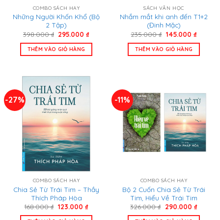
COMBO SÁCH HAY
SÁCH VĂN HỌC
Những Người Khốn Khổ (Bộ
Nhắm mắt khi anh đến T1+2
2 Tập)
(Đinh Mặc)
Giá
Giá
Giá
Giá
398.000
₫
295.000
₫
235.000
₫
145.000
₫
gốc
hiện
gốc
hiện
là:
tại
là:
tại
THÊM VÀO GIỎ HÀNG
THÊM VÀO GIỎ HÀNG
398.000 ₫.
là:
235.000 ₫.
là:
295.000 ₫.
145.000
-27%
-11%
COMBO SÁCH HAY
COMBO SÁCH HAY
Chia Sẻ Từ Trái Tim – Thầy
Bộ 2 Cuốn Chia Sẻ Từ Trái
Thích Pháp Hòa
Tim, Hiểu Về Trái Tim
Giá
Giá
Giá
Giá
168.000
₫
123.000
₫
326.000
₫
290.000
₫
gốc
hiện
gốc
hiện
là:
tại
là:
tại