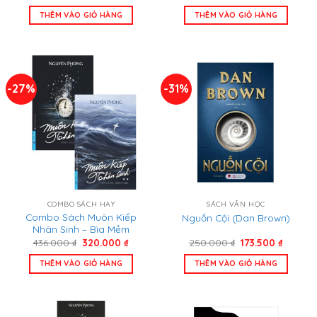
gốc
hiện
gốc
hiện
là:
tại
là:
tại
THÊM VÀO GIỎ HÀNG
THÊM VÀO GIỎ HÀNG
169.000 ₫.
là:
168.000 ₫.
là:
139.000 ₫.
130.000
-27%
-31%
COMBO SÁCH HAY
SÁCH VĂN HỌC
Combo Sách Muôn Kiếp
Nguồn Cội (Dan Brown)
Nhân Sinh – Bìa Mềm
Giá
Giá
Giá
Giá
436.000
₫
320.000
₫
250.000
₫
173.500
₫
gốc
hiện
gốc
hiện
là:
tại
là:
tại
THÊM VÀO GIỎ HÀNG
THÊM VÀO GIỎ HÀNG
436.000 ₫.
là:
250.000 ₫.
là:
320.000 ₫.
173.500 