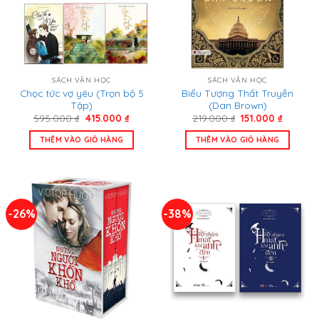
SÁCH VĂN HỌC
SÁCH VĂN HỌC
Chọc tức vợ yêu (Trọn bộ 5
Biểu Tượng Thất Truyền
Tập)
(Dan Brown)
Giá
Giá
Giá
Giá
595.000
₫
415.000
₫
219.000
₫
151.000
₫
gốc
hiện
gốc
hiện
là:
tại
là:
tại
THÊM VÀO GIỎ HÀNG
THÊM VÀO GIỎ HÀNG
595.000 ₫.
là:
219.000 ₫.
là:
415.000 ₫.
151.000 
-26%
-38%