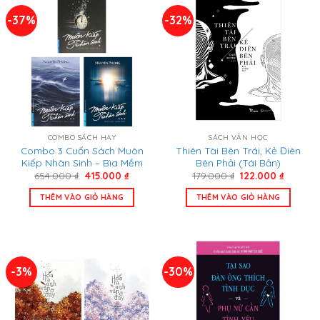
-37%
-32%
COMBO SÁCH HAY
SÁCH VĂN HỌC
Combo 3 Cuốn Sách Muôn
Thiên Tài Bên Trái, Kẻ Điên
Kiếp Nhân Sinh – Bìa Mềm
Bên Phải (Tái Bản)
Giá
Giá
Giá
Giá
654.000
₫
415.000
₫
179.000
₫
122.000
₫
gốc
hiện
gốc
hiện
là:
tại
là:
tại
THÊM VÀO GIỎ HÀNG
THÊM VÀO GIỎ HÀNG
654.000 ₫.
là:
179.000 ₫.
là:
415.000 ₫.
122.000
-3%
-30%