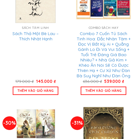
SÁCH TÂM LINH
COMBO SÁCH HAY
Sách Thả Một Bè Lau –
Combo 7 Cuốn Tủ Sách
Thích Nhât Hạnh
Tinh Hoa: Đắc Nhân Tâm +
Đọc Vị Bất Kỳ Ai + Quẳng
Gánh Lo Đi Và Vui Sống +
Tuổi Trẻ Đáng Giá Bao
Nhiêu? + Nhà Giả Kim +
Khéo Ăn Nói Sẽ Có Được
Thiên Hạ + Cư Xử Như Đàn
Bà Suy Nghĩ Như Đàn Ông
Giá
Giá
Giá
Giá
179.000
₫
145.000
₫
636.000
₫
539.000
₫
gốc
hiện
gốc
hiện
là:
tại
là:
tại
THÊM VÀO GIỎ HÀNG
THÊM VÀO GIỎ HÀNG
179.000 ₫.
là:
636.000 ₫.
là:
145.000 ₫.
539.000
-30%
-31%