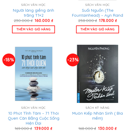
SÁCH VĂN HỌC
SÁCH VĂN HỌC
Người láng giềng ánh
Suối Nguồn (The
trăng T1+2
Fountainhead) – Ayn Rand
Giá
Giá
Giá
Giá
230.000
₫
160.000
₫
258.000
₫
178.000
₫
gốc
hiện
gốc
hiện
là:
tại
là:
tại
THÊM VÀO GIỎ HÀNG
THÊM VÀO GIỎ HÀNG
230.000 ₫.
là:
258.000 ₫.
là:
160.000 ₫.
178.000
-18%
-23%
SÁCH VĂN HỌC
SÁCH KỸ NĂNG
10 Phút Tĩnh Tâm – 71 Thói
Muôn Kiếp Nhân Sinh ( Bìa
Quen Cân Bằng Cuộc Sống
mềm)
Hiện Đại
Giá
Giá
Giá
Giá
169.000
₫
139.000
₫
168.000
₫
130.000
₫