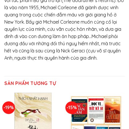
với tác phẩm Bố già trở lại (The Godfather’s returns). Đó
là vào năm 1955, Michael Corleone đã giành được vinh
quang trong cuộc chiến đẫm máu với giới giang hồ ở
New York. Bấy giờ Michael Corleone muốn củng cố lại
quyền lực của mình, cứu vãn cuộc hôn nhân, và đưa gia
đình đi vào con đường làm ăn hợp pháp…Michael phải
đương đầu với những đối thủ nguy hiểm nhất, mà trước
hết và cũng là sau cùng là Nick Geraci (cựu võ sĩ quyền
Anh, người thực thi quyền hành của gia đình.
SẢN PHẨM TƯƠNG TỰ
-19%
-15%