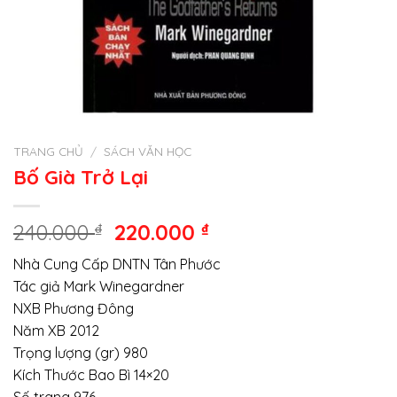
TRANG CHỦ
/
SÁCH VĂN HỌC
Bố Già Trở Lại
Giá
Giá
240.000
₫
220.000
₫
gốc
hiện
Nhà Cung Cấp DNTN Tân Phước
là:
tại
Tác giả Mark Winegardner
240.000 ₫.
là:
NXB Phương Đông
220.000 ₫.
Năm XB 2012
Trọng lượng (gr) 980
Kích Thước Bao Bì 14×20
Số trang 976