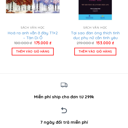
SÁCH VĂN HỌC
SÁCH VĂN HỌC
Hoá ra anh vẫn ở đây T1+2
Tại sao đàn ông thích tình
– Tân Di Ổ
dục phụ nữ cần tình yêu
Giá
Giá
Giá
Giá
180.000
₫
175.000
₫
219.000
₫
153.000
₫
gốc
hiện
gốc
hiện
là:
tại
là:
tại
THÊM VÀO GIỎ HÀNG
THÊM VÀO GIỎ HÀNG
180.000 ₫.
là:
219.000 ₫.
là:
175.000 ₫.
153.000 
Miễn phí ship cho đơn từ 299k
7 ngày đổi trả miễn phí