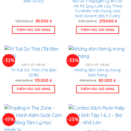
Bản 2020)
80/20 + Nguyên Lý 80/20
Và 92 Quy Luật Lũy Thừa
Tự Nhiên Vận Dụng Vào
Kinh Doanh (Bộ 3 Cuốn)
Giá
Giá
Giá
Giá
124.000
₫
95.000
₫
275.000
₫
219.000
₫
gốc
hiện
gốc
hiện
là:
tại
là:
tại
THÊM VÀO GIỎ HÀNG
THÊM VÀO GIỎ HÀNG
124.000 ₫.
là:
275.000 ₫.
là:
95.000 ₫.
219.000
-32%
-33%
SÁCH KỸ NĂNG
SÁCH KỸ NĂNG
Trí Tuệ Do Thái (Tái Bản
Những đòn tâm lý trong
2018)
bán hàng
Giá
Giá
Giá
Giá
169.000
₫
115.000
₫
119.000
₫
80.000
₫
gốc
hiện
gốc
hiện
là:
tại
là:
tại
THÊM VÀO GIỎ HÀNG
THÊM VÀO GIỎ HÀNG
169.000 ₫.
là:
119.000 ₫.
là:
115.000 ₫.
80.000 ₫
-15%
-25%