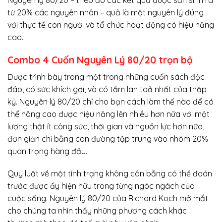
Nguyên lý 80/20 – theo đó các kết quả được sản sinh ra
từ 20% các nguyên nhân – quả là một nguyên lý đúng
với thực tế con người và tổ chức hoạt động có hiệu năng
cao.
Combo 4 Cuốn Nguyên Lý 80/20 trọn bộ
Được trình bày trong một trong những cuốn sách độc
đáo, có sức khích gợi, và có tầm lan toả nhất của thập
kỷ. Nguyên lý 80/20 chỉ cho bạn cách làm thế nào để có
thể nâng cao được hiệu năng lên nhiều hơn nữa với một
lượng thật ít công sức, thời gian và nguồn lực hơn nữa,
đơn giản chỉ bằng con đường tập trung vào nhóm 20%
quan trọng hàng đầu.
Quy luật về một tình trạng không cân bằng có thể đoán
trước được ấy hiện hữu trong từng ngóc ngách của
cuộc sống. Nguyên lý 80/20 của Richard Koch mở mắt
cho chúng ta nhìn thấy những phương cách khác