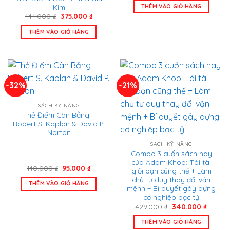
là:
tại
Kim
THÊM VÀO GIỎ HÀNG
198.000 ₫.
là:
Giá
Giá
444.000
₫
375.000
₫
165.000 
gốc
hiện
là:
tại
THÊM VÀO GIỎ HÀNG
444.000 ₫.
là:
375.000 ₫.
-32%
-21%
SÁCH KỸ NĂNG
Thẻ Điểm Cân Bằng –
Robert S. Kaplan & David P.
Norton
SÁCH KỸ NĂNG
Combo 3 cuốn sách hay
của Adam Khoo: Tôi tài
Giá
Giá
140.000
₫
95.000
₫
giỏi bạn cũng thế + Làm
gốc
hiện
chủ tư duy thay đổi vận
là:
tại
THÊM VÀO GIỎ HÀNG
140.000 ₫.
là:
mệnh + Bí quyết gây dựng
95.000 ₫.
cơ nghiệp bạc tỷ
Giá
Giá
429.000
₫
340.000
₫
gốc
hiện
là:
tại
THÊM VÀO GIỎ HÀNG
429.000 ₫.
là: