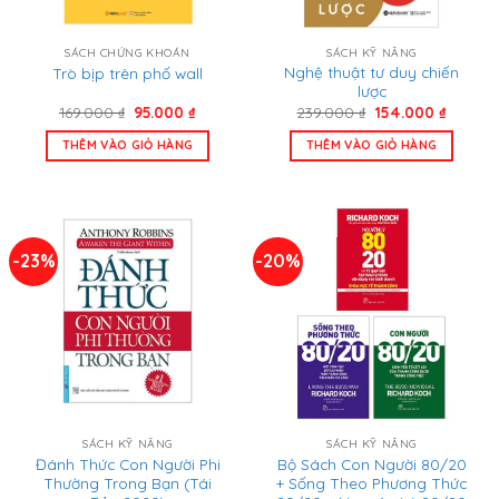
SÁCH CHỨNG KHOÁN
SÁCH KỸ NĂNG
Nghệ thuật tư duy chiến
Trò bịp trên phố wall
lược
Giá
Giá
Giá
Giá
169.000
₫
95.000
₫
239.000
₫
154.000
₫
gốc
hiện
gốc
hiện
là:
tại
là:
tại
THÊM VÀO GIỎ HÀNG
THÊM VÀO GIỎ HÀNG
169.000 ₫.
là:
239.000 ₫.
là:
95.000 ₫.
154.000
-23%
-20%
SÁCH KỸ NĂNG
SÁCH KỸ NĂNG
Đánh Thức Con Người Phi
Bộ Sách Con Người 80/20
Thường Trong Bạn (Tái
+ Sống Theo Phương Thức