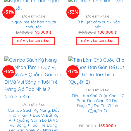
-31%
-33%
SÁCH KỸ NĂNG
SÁCH KỸ NĂNG
Người mẹ tốt hơn người
Tử huyệt cảm xúc – Sắp
thầy tốt
hết
Giá
Giá
Giá
Giá
137.000
₫
95.000
₫
149.000
₫
100.000
₫
gốc
hiện
gốc
hiện
là:
tại
là:
tại
THÊM VÀO GIỎ HÀNG
THÊM VÀO GIỎ HÀNG
137.000 ₫.
là:
149.000 ₫.
là:
95.000 ₫.
100.000
-16%
-17%
SÁCH KỸ NĂNG
Tiền Làm Chủ Cuộc Chơi – 7
Bước Đơn Giản Để Đạt
Được Tự Do Tài Chính
SÁCH KỸ NĂNG
Combo Sách Kỹ Năng: Đắc
(Quyển 2)
Nhân Tâm + Đọc Vị Bất Kỳ
Ai + Quẳng Gánh Lo Đi Và
Vui Sống + Tuổi Trẻ Đáng
Giá
Giá
198.000
₫
165.000
₫
gốc
hiện
Giá Bao Nhiêu? + Nhà Giả