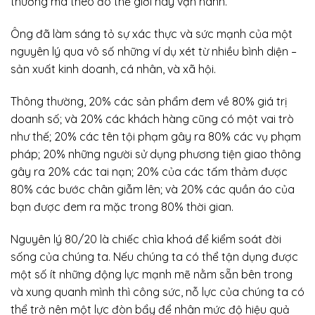
thường mà theo đó thế giới này vận hành.
Ông đã làm sáng tỏ sự xác thực và sức mạnh của một
nguyên lý qua vô số những ví dụ xét từ nhiều bình diện –
sản xuất kinh doanh, cá nhân, và xã hội.
Thông thường, 20% các sản phẩm đem về 80% giá trị
doanh số; và 20% các khách hàng cũng có một vai trò
như thế; 20% các tên tội phạm gây ra 80% các vụ phạm
pháp; 20% những người sử dụng phương tiện giao thông
gây ra 20% các tai nạn; 20% của các tấm thảm được
80% các bước chân giẫm lên; và 20% các quần áo của
bạn được đem ra mặc trong 80% thời gian.
Nguyên lý 80/20 là chiếc chìa khoá để kiểm soát đời
sống của chúng ta. Nếu chúng ta có thể tận dụng được
một số ít những động lực mạnh mẽ nằm sẵn bên trong
và xung quanh mình thì công sức, nỗ lực của chúng ta có
thể trở nên một lực đòn bẩy để nhân mức độ hiệu quả