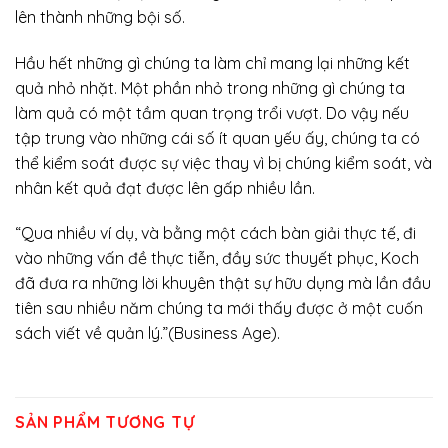
lên thành những bội số.
Hầu hết những gì chúng ta làm chỉ mang lại những kết
quả nhỏ nhặt. Một phần nhỏ trong những gì chúng ta
làm quả có một tầm quan trọng trổi vượt. Do vậy nếu
tập trung vào những cái số ít quan yếu ấy, chúng ta có
thể kiểm soát được sự việc thay vì bị chúng kiểm soát, và
nhân kết quả đạt được lên gấp nhiều lần.
“Qua nhiều ví dụ, và bằng một cách bàn giải thực tế, đi
vào những vấn đề thực tiễn, đầy sức thuyết phục, Koch
đã đưa ra những lời khuyên thật sự hữu dụng mà lần đầu
tiên sau nhiều năm chúng ta mới thấy được ở một cuốn
sách viết về quản lý.”(Business Age).
SẢN PHẨM TƯƠNG TỰ