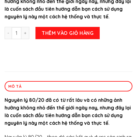
hưởng không nhỏ đến thế giới ngày nay, nhưng đây lại
382.000 ₫.
là:
là cuốn sách đầu tiên hướng dẫn bạn cách sử dụng
288.000 ₫.
nguyên lý này một cách hệ thống và thực tế.
Combo trọn bộ 4 Cuốn Nguyên Lý 80/20 tác giả Richard Koc
THÊM VÀO GIỎ HÀNG
MÔ TẢ
Nguyên lý 80/20 đã có từ rất lâu và có những ảnh
hưởng không nhỏ đến thế giới ngày nay, nhưng đây lại
là cuốn sách đầu tiên hướng dẫn bạn cách sử dụng
nguyên lý này một cách hệ thống và thực tế.