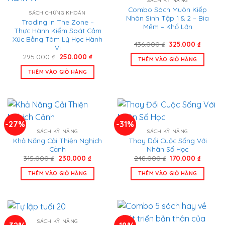
SÁCH KỸ NĂNG
Combo Sách Muôn Kiếp
SÁCH CHỨNG KHOÁN
Nhân Sinh Tập 1 & 2 – Bìa
Trading in The Zone –
Mềm – Khổ Lớn
Thực Hành Kiểm Soát Cảm
Xúc Bằng Tâm Lý Học Hành
Giá
Giá
436.000
₫
325.000
₫
Vi
gốc
hiện
Giá
Giá
295.000
₫
250.000
₫
là:
tại
THÊM VÀO GIỎ HÀNG
gốc
hiện
436.000 ₫.
là:
là:
tại
325.000
THÊM VÀO GIỎ HÀNG
295.000 ₫.
là:
250.000 ₫.
-27%
-31%
SÁCH KỸ NĂNG
SÁCH KỸ NĂNG
Khả Năng Cải Thiện Nghịch
Thay Đổi Cuộc Sống Với
Cảnh
Nhân Số Học
Giá
Giá
Giá
Giá
315.000
₫
230.000
₫
248.000
₫
170.000
₫
gốc
hiện
gốc
hiện
là:
tại
là:
tại
THÊM VÀO GIỎ HÀNG
THÊM VÀO GIỎ HÀNG
315.000 ₫.
là:
248.000 ₫.
là:
230.000 ₫.
170.000
SÁCH KỸ NĂNG