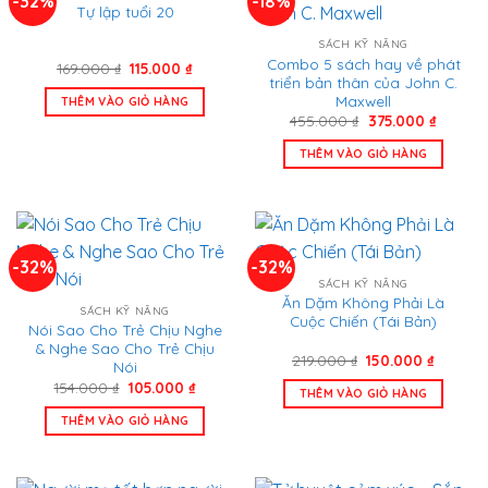
-32%
-18%
Tự lập tuổi 20
SÁCH KỸ NĂNG
Combo 5 sách hay về phát
Giá
Giá
169.000
₫
115.000
₫
gốc
hiện
triển bản thân của John C.
là:
tại
Maxwell
THÊM VÀO GIỎ HÀNG
169.000 ₫.
là:
Giá
Giá
455.000
₫
375.000
₫
115.000 ₫.
gốc
hiện
là:
tại
THÊM VÀO GIỎ HÀNG
455.000 ₫.
là:
375.000
-32%
-32%
SÁCH KỸ NĂNG
Ăn Dặm Không Phải Là
SÁCH KỸ NĂNG
Cuộc Chiến (Tái Bản)
Nói Sao Cho Trẻ Chịu Nghe
& Nghe Sao Cho Trẻ Chịu
Giá
Giá
219.000
₫
150.000
₫
Nói
gốc
hiện
Giá
Giá
154.000
₫
105.000
₫
là:
tại
THÊM VÀO GIỎ HÀNG
gốc
hiện
219.000 ₫.
là:
là:
tại
150.000
THÊM VÀO GIỎ HÀNG
154.000 ₫.
là:
105.000 ₫.