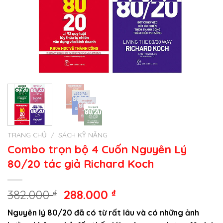
TRANG CHỦ
/
SÁCH KỸ NĂNG
Combo trọn bộ 4 Cuốn Nguyên Lý
80/20 tác giả Richard Koch
Giá
Giá
382.000
₫
288.000
₫
gốc
hiện
Nguyên lý 80/20 đã có từ rất lâu và có những ảnh
là:
tại