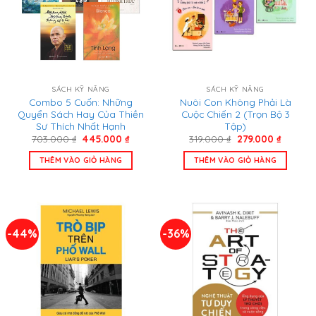
SÁCH KỸ NĂNG
SÁCH KỸ NĂNG
Combo 5 Cuốn: Những
Nuôi Con Không Phải Là
Quyển Sách Hay Của Thiền
Cuộc Chiến 2 (Trọn Bộ 3
Sư Thích Nhất Hạnh
Tập)
Giá
Giá
Giá
Giá
703.000
₫
445.000
₫
319.000
₫
279.000
₫
gốc
hiện
gốc
hiện
là:
tại
là:
tại
THÊM VÀO GIỎ HÀNG
THÊM VÀO GIỎ HÀNG
703.000 ₫.
là:
319.000 ₫.
là:
445.000 ₫.
279.000
-44%
-36%