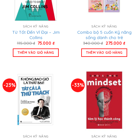
SÁCH KỸ NĂNG
SÁCH KỸ NĂNG
Từ Tốt Đến Vĩ Đại – Jim
Combo bộ 5 cuốn Kỹ năng
Collins
sống dành cho trẻ
Giá
Giá
Giá
Giá
115.000
₫
75.000
₫
340.000
₫
275.000
₫
gốc
hiện
gốc
hiện
là:
tại
là:
tại
THÊM VÀO GIỎ HÀNG
THÊM VÀO GIỎ HÀNG
115.000 ₫.
là:
340.000 ₫.
là:
75.000 ₫.
275.000
-23%
-33%
SÁCH KỸ NĂNG
SÁCH KỸ NĂNG