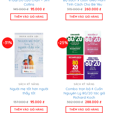
Collins
Tính Cách Cho Bé Yêu
Giá
Giá
Giá
Giá
145.000
₫
95.000
₫
315.000
₫
260.000
₫
gốc
hiện
gốc
hiện
là:
tại
là:
tại
THÊM VÀO GIỎ HÀNG
THÊM VÀO GIỎ HÀNG
145.000 ₫.
là:
315.000 ₫.
là:
95.000 ₫.
260.000
-31%
-25%
SÁCH KỸ NĂNG
SÁCH KỸ NĂNG
Người mẹ tốt hơn người
Combo trọn bộ 4 Cuốn
thầy tốt
Nguyên Lý 80/20 tác giả
Richard Koch
Giá
Giá
Giá
Giá
137.000
₫
95.000
₫
382.000
₫
288.000
₫
gốc
hiện
gốc
hiện
là:
tại
là:
tại
THÊM VÀO GIỎ HÀNG
THÊM VÀO GIỎ HÀNG
137.000 ₫.
là:
382.000 ₫.
là: