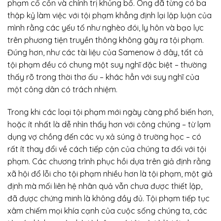
phạm cổ cồn và chính trị khủng bố. Ông đã từng có ba
thập kỷ làm việc với tội phạm khẳng định lại lập luận của
mình rằng các yếu tố như nghèo đói, ly hôn và bạo lực
trên phương tiện truyền thông không gây ra tội phạm.
Đúng hơn, như các tài liệu của Samenow ở đây, tất cả
tội phạm đều có chung một suy nghĩ đặc biệt – thường
thấy rõ trong thời thơ ấu – khác hẳn với suy nghĩ của
một công dân có trách nhiệm.
Trong khi các loại tội phạm mới ngày càng phổ biến hơn,
hoặc ít nhất là dễ nhìn thấy hơn với công chúng – từ lạm
dụng vợ chồng đến các vụ xả súng ở trường học – có
rất ít thay đổi về cách tiếp cận của chúng ta đối với tội
phạm. Các chương trình phục hồi dựa trên giả định rằng
xã hội đổ lỗi cho tội phạm nhiều hơn là tội phạm, một giả
định mà mối liên hệ nhân quả vẫn chưa được thiết lập,
đã được chứng minh là không đầy đủ. Tội phạm tiếp tục
xâm chiếm mọi khía cạnh của cuộc sống chúng ta, các