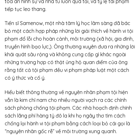
tòa án hình sự và nhà tù luôn quá tải, và tỷ lệ tái phạm
tiếp tục leo thang.
Tiến sĩ Samenow, một nhà tâm lý học lâm sàng đã bác
bỏ một cách hợp pháp những lời giải thích về hành vi tội
phạm đổ lỗi cho hoàn cảnh, môi trường (xã hội, gia đình,
truyền hình bạo lực,). Ông thường xuyên đưa ra những lời
khái quát sâu rộng và không cung cấp gì khác ngoài
những trường hợp có thật ủng hộ quan điểm của ông
rằng tất cả tội phạm đều vi phạm pháp luật một cách
có ý thức và cố ý.
Hiểu biết thông thường về nguyên nhân phạm tội hiện
vẫn là kim chỉ nam cho nhiều người vạch ra các chính
sách phòng chống tội phạm. Các nhà hoạch định chính
sách lãng phí hàng tỷ đô la khi họ ngây thơ tìm cách
chống lại hành vi tội phạm bằng cách loại bỏ cái gọi là
“nguyên nhân gốc rễ” về môi trường xung quanh.