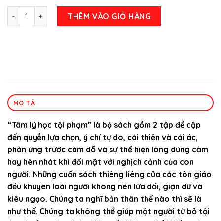
Combo 2 Cuốn: Tâm Lý Học Tội Phạm – Stanton E. Samenow
THÊM VÀO GIỎ HÀNG
MÔ TẢ
“Tâm lý học tội phạm” là bộ sách gồm 2 tập đề cập
đến quyền lựa chọn, ý chí tự do, cái thiện và cái ác,
phản ứng trước cám dỗ và sự thể hiện lòng dũng cảm
hay hèn nhát khi đối mặt với nghịch cảnh của con
người. Những cuốn sách thiêng liêng của các tôn giáo
đều khuyên loài người không nên lừa dối, giận dữ và
kiêu ngạo. Chúng ta nghĩ bản thân thế nào thì sẽ là
như thế. Chúng ta không thể giúp một người từ bỏ tội