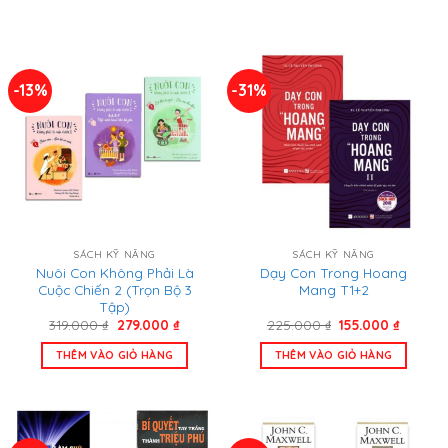
95.000 ₫.
288.000
-13%
-31%
SÁCH KỸ NĂNG
SÁCH KỸ NĂNG
Nuôi Con Không Phải Là
Dạy Con Trong Hoang
Cuộc Chiến 2 (Trọn Bộ 3
Mang T1+2
Tập)
Giá
Giá
Giá
Giá
319.000
₫
279.000
₫
225.000
₫
155.000
₫
gốc
hiện
gốc
hiện
là:
tại
là:
tại
THÊM VÀO GIỎ HÀNG
THÊM VÀO GIỎ HÀNG
319.000 ₫.
là:
225.000 ₫.
là:
279.000 ₫.
155.000