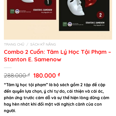
TRANG CHỦ
/
SÁCH KỸ NĂNG
Combo 2 Cuốn: Tâm Lý Học Tội Phạm –
Stanton E. Samenow
Giá
Giá
288.000
₫
180.000
₫
gốc
hiện
“Tâm lý học tội phạm” là bộ sách gồm 2 tập đề cập
là:
tại
đến quyền lựa chọn, ý chí tự do, cái thiện và cái ác,
288.000 ₫.
là:
phản ứng trước cám dỗ và sự thể hiện lòng dũng cảm
180.000 ₫.
hay hèn nhát khi đối mặt với nghịch cảnh của con
người.