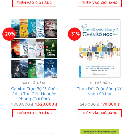
là:
tại
là:
tại
THÊM VÀO GIỎ HÀNG
THÊM VÀO GIỎ HÀNG
198.000 ₫.
là:
239.000 ₫.
là:
165.000 ₫.
154.000
-20%
-31%
SÁCH KỸ NĂNG
SÁCH KỸ NĂNG
Combo Trọn Bộ 15 Cuốn
Thay Đổi Cuộc Sống Với
Sách Tác Giả : Nguyên
Nhân Số Học
Phong (Tái Bản)
Giá
Giá
Giá
Giá
1.908.000
₫
1.520.000
₫
248.000
₫
170.000
₫
gốc
hiện
gốc
hiện
là:
tại
là:
tại
THÊM VÀO GIỎ HÀNG
THÊM VÀO GIỎ HÀNG
1.908.000 ₫.
là:
248.000 ₫.
là:
1.520.000 ₫.
170.000