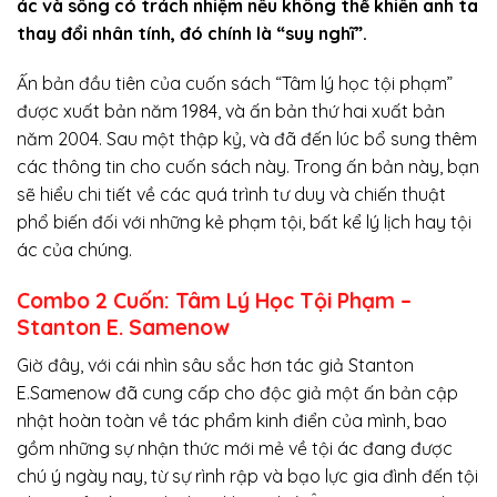
ác và sống có trách nhiệm nếu không thể khiến anh ta
thay đổi nhân tính, đó chính là “suy nghĩ”.
Ấn bản đầu tiên của cuốn sách “Tâm lý học tội phạm”
được xuất bản năm 1984, và ấn bản thứ hai xuất bản
năm 2004. Sau một thập kỷ, và đã đến lúc bổ sung thêm
các thông tin cho cuốn sách này. Trong ấn bản này, bạn
sẽ hiểu chi tiết về các quá trình tư duy và chiến thuật
phổ biến đối với những kẻ phạm tội, bất kể lý lịch hay tội
ác của chúng.
Combo 2 Cuốn: Tâm Lý Học Tội Phạm –
Stanton E. Samenow
Giờ đây, với cái nhìn sâu sắc hơn tác giả Stanton
E.Samenow đã cung cấp cho độc giả một ấn bản cập
nhật hoàn toàn về tác phẩm kinh điển của mình, bao
gồm những sự nhận thức mới mẻ về tội ác đang được
chú ý ngày nay, từ sự rình rập và bạo lực gia đình đến tội