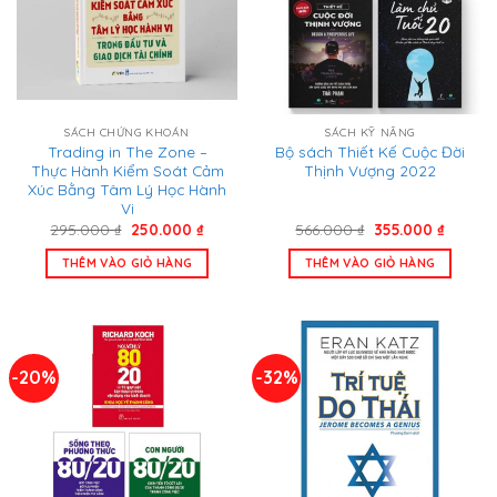
SÁCH CHỨNG KHOÁN
SÁCH KỸ NĂNG
Trading in The Zone –
Bộ sách Thiết Kế Cuộc Đời
Thực Hành Kiểm Soát Cảm
Thịnh Vượng 2022
Xúc Bằng Tâm Lý Học Hành
Vi
Giá
Giá
Giá
Giá
295.000
₫
250.000
₫
566.000
₫
355.000
₫
gốc
hiện
gốc
hiện
là:
tại
là:
tại
THÊM VÀO GIỎ HÀNG
THÊM VÀO GIỎ HÀNG
295.000 ₫.
là:
566.000 ₫.
là:
250.000 ₫.
355.000
-20%
-32%