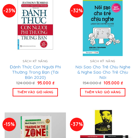
-23%
-32%
SÁCH KỸ NĂNG
SÁCH KỸ NĂNG
Đánh Thức Con Người Phi
Nói Sao Cho Trẻ Chịu Nghe
Thường Trong Bạn (Tái
& Nghe Sao Cho Trẻ Chịu
Bản 2020)
Nói
Giá
Giá
Giá
Giá
124.000
₫
95.000
₫
154.000
₫
105.000
₫
gốc
hiện
gốc
hiện
là:
tại
là:
tại
THÊM VÀO GIỎ HÀNG
THÊM VÀO GIỎ HÀNG
124.000 ₫.
là:
154.000 ₫.
là:
95.000 ₫.
105.000
-15%
-37%