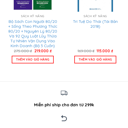
SÁCH KỸ NĂNG
SÁCH KỸ NĂNG
Bộ Sách Con Người 80/20
Trí Tuệ Do Thái (Tái Bản
+ Sống Theo Phương Thức
2018)
80/20 + Nguyên Lý 80/20
Và 92 Quy Luật Lũy Thừa
Tự Nhiên Vận Dụng Vào
Kinh Doanh (Bộ 3 Cuốn)
Giá
Giá
Giá
Giá
275.000
₫
219.000
₫
169.000
₫
115.000
₫
gốc
hiện
gốc
hiện
là:
tại
là:
tại
THÊM VÀO GIỎ HÀNG
THÊM VÀO GIỎ HÀNG
275.000 ₫.
là:
169.000 ₫.
là:
219.000 ₫.
115.000 
Miễn phí ship cho đơn từ 299k