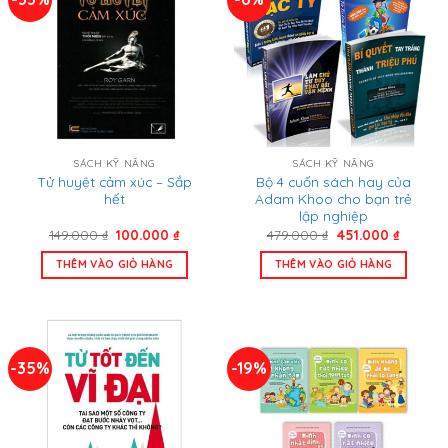
SÁCH KỸ NĂNG
SÁCH KỸ NĂNG
Tử huyệt cảm xúc – Sắp
Bộ 4 cuốn sách hay của
hết
Adam Khoo cho bạn trẻ
lập nghiệp
Giá
Giá
Giá
Giá
149.000
₫
100.000
₫
479.000
₫
451.000
₫
gốc
hiện
gốc
hiện
là:
tại
là:
tại
THÊM VÀO GIỎ HÀNG
THÊM VÀO GIỎ HÀNG
149.000 ₫.
là:
479.000 ₫.
là:
100.000 ₫.
451.000
-35%
-19%