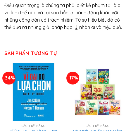
Điều quan trọng là chúng ta phải biết kẻ phạm tội là ai
và làm thế nào và tại sao hắn lại hành động khác với
những công dân có trách nhiệm. Từ sự hiểu biết đó có
thể đưa ra những giải pháp hợp lý, nhân ái và hiệu quả.
SẢN PHẨM TƯƠNG TỰ
-34%
-17%
SÁCH KỸ NĂNG
SÁCH KỸ NĂNG
Vĩ Đại Do Lựa Chọn – Jim
Bộ sách 9 cuốn Gieo Mầm