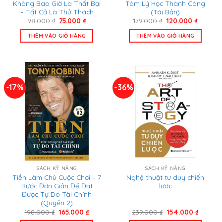
Không Bao Giờ Là Thất Bại
Tâm Lý Học Thành Công
– Tất Cả Là Thử Thách
(Tái Bản)
Giá
Giá
Giá
Giá
98.000
₫
75.000
₫
179.000
₫
120.000
₫
gốc
hiện
gốc
hiện
là:
tại
là:
tại
THÊM VÀO GIỎ HÀNG
THÊM VÀO GIỎ HÀNG
98.000 ₫.
là:
179.000 ₫.
là:
75.000 ₫.
120.000
-17%
-36%
SÁCH KỸ NĂNG
SÁCH KỸ NĂNG
Tiền Làm Chủ Cuộc Chơi – 7
Nghệ thuật tư duy chiến
Bước Đơn Giản Để Đạt
lược
Được Tự Do Tài Chính
(Quyển 2)
Giá
Giá
Giá
Giá
198.000
₫
165.000
₫
239.000
₫
154.000
₫
gốc
hiện
gốc
hiện