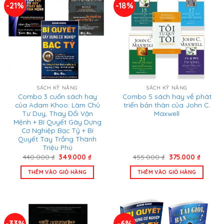
-21%
-18%
SÁCH KỸ NĂNG
SÁCH KỸ NĂNG
Combo 3 cuốn sách hay
Combo 5 sách hay về phát
của Adam Khoo: Làm Chủ
triển bản thân của John C.
Tư Duy, Thay Đổi Vận
Maxwell
Mệnh + Bí Quyết Gây Dựng
Cơ Nghiệp Bạc Tỷ + Bí
Quyết Tay Trắng Thành
Triệu Phú
Giá
Giá
Giá
Giá
440.000
₫
349.000
₫
455.000
₫
375.000
₫
gốc
hiện
gốc
hiện
là:
tại
là:
tại
THÊM VÀO GIỎ HÀNG
THÊM VÀO GIỎ HÀNG
440.000 ₫.
là:
455.000 ₫.
là:
349.000 ₫.
375.000
-33%
-6%