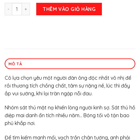
Sóng ngầm T1+2 (Đinh Mặc) số lượng
THÊM VÀO GIỎ HÀNG
MÔ TẢ
Cô lựa chọn yêu một người đàn ông độc nhất vô nhị để
rồi thương tích chồng chất, tâm sự nặng nề, lúc thì đầy
ắp vui sướng, khi lại tràn ngập nỗi đau.
Nhóm sát thủ mặt nạ khiến lòng người kinh sợ. Sát thủ hồ
điệp mai danh ẩn tích nhiều năm… Bóng tối vô tận bao
phủ khắp nơi.
Để tìm kiếm manh mối, vạch trần chân tướng, anh phải