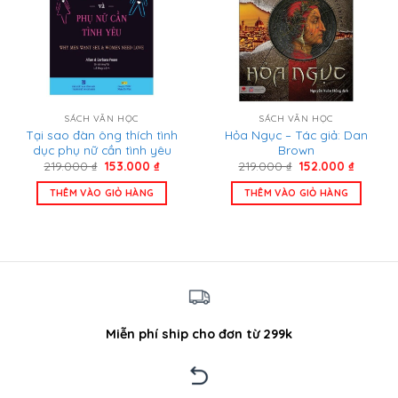
SÁCH VĂN HỌC
SÁCH VĂN HỌC
Tại sao đàn ông thích tình
Hỏa Ngục – Tác giả: Dan
dục phụ nữ cần tình yêu
Brown
Giá
Giá
Giá
Giá
219.000
₫
153.000
₫
219.000
₫
152.000
₫
gốc
hiện
gốc
hiện
là:
tại
là:
tại
THÊM VÀO GIỎ HÀNG
THÊM VÀO GIỎ HÀNG
219.000 ₫.
là:
219.000 ₫.
là:
153.000 ₫.
152.000
Miễn phí ship cho đơn từ 299k