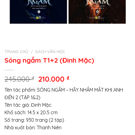
TRANG CHỦ
/
SÁCH VĂN HỌC
Sóng ngầm T1+2 (Đinh Mặc)
Giá
Giá
245.000
₫
210.000
₫
gốc
hiện
Tên tác phẩm: SÓNG NGẦM – HÃY NHẮM MẮT KHI ANH
là:
tại
ĐẾN 2 (TẬP 1&2)
245.000 ₫.
là:
Tên tác giả: Đinh Mặc
210.000 ₫.
Khổ sách: 14.5 x 20.5 cm
Số trang: 930 trang (2 tập)
Nhà xuất bản: Thanh Niên