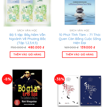
SÁCH VĂN HỌC
SÁCH VĂN HỌC
Bộ 5 tập: Bảy Năm Vẫn
10 Phút Tĩnh Tâm – 71 Thói
Ngoảnh Về Phương Bắc
Quen Cân Bằng Cuộc Sống
(Tập 1,2,3,4,5)
Hiện Đại
Giá
Giá
Giá
Giá
750.000
₫
480.000
₫
169.000
₫
139.000
₫
gốc
hiện
gốc
hiện
là:
tại
là:
tại
THÊM VÀO GIỎ HÀNG
THÊM VÀO GIỎ HÀNG
750.000 ₫.
là:
169.000 ₫.
là:
480.000 ₫.
139.000 
-8%
-38%