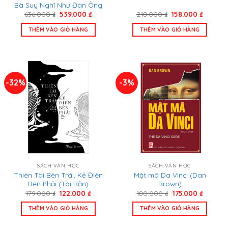
Bà Suy Nghĩ Như Đàn Ông
Giá
Giá
Giá
Giá
636.000
₫
539.000
₫
218.000
₫
158.000
₫
gốc
hiện
gốc
hiện
là:
tại
là:
tại
THÊM VÀO GIỎ HÀNG
THÊM VÀO GIỎ HÀNG
636.000 ₫.
là:
218.000 ₫.
là:
539.000 ₫.
158.000
-32%
-3%
SÁCH VĂN HỌC
SÁCH VĂN HỌC
Thiên Tài Bên Trái, Kẻ Điên
Mật mã Da Vinci (Dan
Bên Phải (Tái Bản)
Brown)
Giá
Giá
Giá
Giá
179.000
₫
122.000
₫
180.000
₫
175.000
₫
gốc
hiện
gốc
hiện
là:
tại
là:
tại
THÊM VÀO GIỎ HÀNG
THÊM VÀO GIỎ HÀNG
179.000 ₫.
là:
180.000 ₫.
là:
122.000 ₫.
175.000 