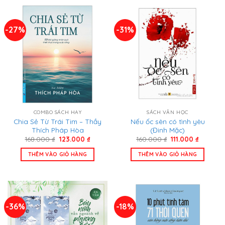
-27%
-31%
COMBO SÁCH HAY
SÁCH VĂN HỌC
Chia Sẻ Từ Trái Tim – Thầy
Nếu ốc sên có tình yêu
Thích Pháp Hòa
(Đinh Mặc)
Giá
Giá
Giá
Giá
168.000
₫
123.000
₫
160.000
₫
111.000
₫
gốc
hiện
gốc
hiện
là:
tại
là:
tại
THÊM VÀO GIỎ HÀNG
THÊM VÀO GIỎ HÀNG
168.000 ₫.
là:
160.000 ₫.
là:
123.000 ₫.
111.000 ₫
-36%
-18%