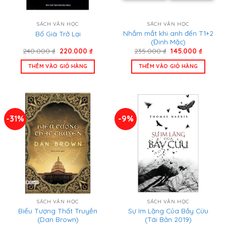
SÁCH VĂN HỌC
SÁCH VĂN HỌC
Nhắm mắt khi anh đến T1+2
Bố Già Trở Lại
(Đinh Mặc)
Giá
Giá
Giá
Giá
240.000
₫
220.000
₫
235.000
₫
145.000
₫
gốc
hiện
gốc
hiện
là:
tại
là:
tại
THÊM VÀO GIỎ HÀNG
THÊM VÀO GIỎ HÀNG
240.000 ₫.
là:
235.000 ₫.
là:
220.000 ₫.
145.000
-31%
-9%
SÁCH VĂN HỌC
SÁCH VĂN HỌC
Biểu Tượng Thất Truyền
Sự Im Lặng Của Bầy Cừu
(Dan Brown)
(Tái Bản 2019)