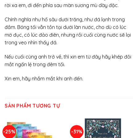
rời xa em, đi đến phía sau màn sương mù dày đặc.
Chính nghĩa như hố sâu dưới trăng, như đá lạnh trong
đầm. Bóng tối vẫn tồn tại dưới làn nước, cho dù có lúc
mờ đục, có lúc đảo điên, nhưng rồi cuối cùng nước sẽ lại
trong veo nhìn thấy đá.
Nếu cuối cùng anh trở về, thì xin em từ đây hãy khép đôi
mắt ngấn lệ trong đêm tối.
Xin em, hãy nhắm mắt khi anh đến.
SẢN PHẨM TƯƠNG TỰ
-25%
-31%