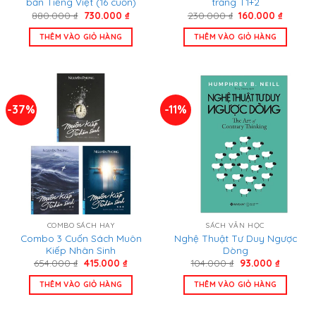
bản Tiếng Việt (16 cuốn)
trăng T1+2
Giá
Giá
Giá
Giá
880.000
₫
730.000
₫
230.000
₫
160.000
₫
gốc
hiện
gốc
hiện
là:
tại
là:
tại
THÊM VÀO GIỎ HÀNG
THÊM VÀO GIỎ HÀNG
880.000 ₫.
là:
230.000 ₫.
là:
730.000 ₫.
160.000
-37%
-11%
COMBO SÁCH HAY
SÁCH VĂN HỌC
Combo 3 Cuốn Sách Muôn
Nghệ Thuật Tư Duy Ngược
Kiếp Nhân Sinh
Dòng
Giá
Giá
Giá
Giá
654.000
₫
415.000
₫
104.000
₫
93.000
₫
gốc
hiện
gốc
hiện
là:
tại
là:
tại
THÊM VÀO GIỎ HÀNG
THÊM VÀO GIỎ HÀNG
654.000 ₫.
là:
104.000 ₫.
là:
415.000 ₫.
93.000 ₫