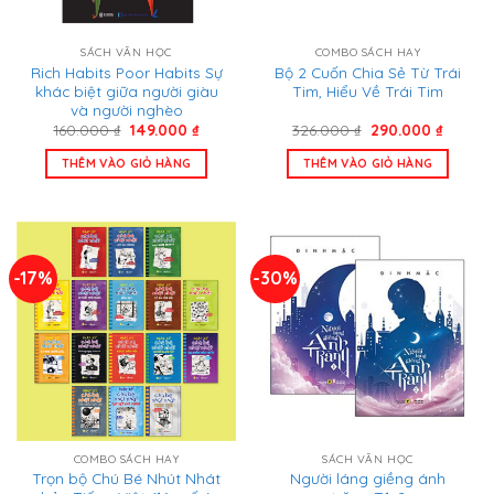
SÁCH VĂN HỌC
COMBO SÁCH HAY
Rich Habits Poor Habits Sự
Bộ 2 Cuốn Chia Sẻ Từ Trái
khác biệt giữa người giàu
Tim, Hiểu Về Trái Tim
và người nghèo
Giá
Giá
Giá
Giá
160.000
₫
149.000
₫
326.000
₫
290.000
₫
gốc
hiện
gốc
hiện
là:
tại
là:
tại
THÊM VÀO GIỎ HÀNG
THÊM VÀO GIỎ HÀNG
160.000 ₫.
là:
326.000 ₫.
là:
149.000 ₫.
290.00
-17%
-30%
COMBO SÁCH HAY
SÁCH VĂN HỌC
Trọn bộ Chú Bé Nhút Nhát
Người láng giềng ánh