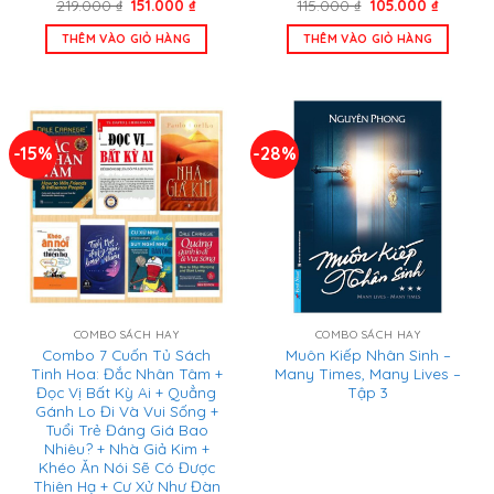
Giá
Giá
Giá
Giá
219.000
₫
151.000
₫
115.000
₫
105.000
₫
gốc
hiện
gốc
hiện
là:
tại
là:
tại
THÊM VÀO GIỎ HÀNG
THÊM VÀO GIỎ HÀNG
219.000 ₫.
là:
115.000 ₫.
là:
151.000 ₫.
105.000
-15%
-28%
COMBO SÁCH HAY
COMBO SÁCH HAY
Combo 7 Cuốn Tủ Sách
Muôn Kiếp Nhân Sinh –
Tinh Hoa: Đắc Nhân Tâm +
Many Times, Many Lives –
Đọc Vị Bất Kỳ Ai + Quẳng
Tập 3
Gánh Lo Đi Và Vui Sống +
Tuổi Trẻ Đáng Giá Bao
Nhiêu? + Nhà Giả Kim +
Khéo Ăn Nói Sẽ Có Được
Thiên Hạ + Cư Xử Như Đàn