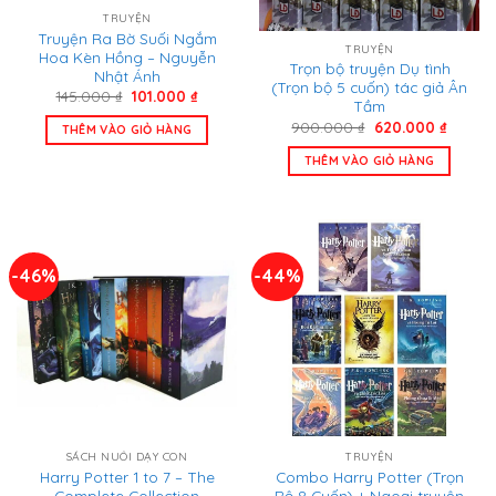
TRUYỆN
Truyện Ra Bờ Suối Ngắm
TRUYỆN
Hoa Kèn Hồng – Nguyễn
Trọn bộ truyện Dụ tình
Nhật Ánh
(Trọn bộ 5 cuốn) tác giả Ân
Giá
Giá
145.000
₫
101.000
₫
Tầm
gốc
hiện
là:
tại
Giá
Giá
900.000
₫
620.000
₫
THÊM VÀO GIỎ HÀNG
145.000 ₫.
là:
gốc
hiện
101.000 ₫.
là:
tại
THÊM VÀO GIỎ HÀNG
900.000 ₫.
là:
620.00
-46%
-44%
SÁCH NUÔI DẠY CON
TRUYỆN
Harry Potter 1 to 7 – The
Combo Harry Potter (Trọn
Complete Collection
Bộ 8 Cuốn) + Ngoại truyện