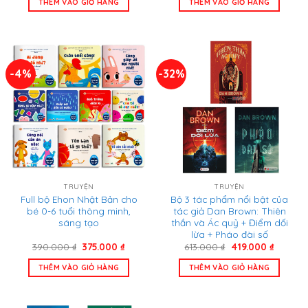
THÊM VÀO GIỎ HÀNG
THÊM VÀO GIỎ HÀNG
1.380.000 ₫.
là:
980.000 ₫.
là:
960.000 ₫.
780.00
-4%
-32%
TRUYỆN
TRUYỆN
Full bộ Ehon Nhật Bản cho
Bộ 3 tác phẩm nổi bật của
bé 0-6 tuổi thông minh,
tác giả Dan Brown: Thiên
sáng tạo
thần và Ác quỷ + Điểm dối
lừa + Pháo đài số
Giá
Giá
Giá
Giá
390.000
₫
375.000
₫
613.000
₫
419.000
₫
gốc
hiện
gốc
hiện
là:
tại
là:
tại
THÊM VÀO GIỎ HÀNG
THÊM VÀO GIỎ HÀNG
390.000 ₫.
là:
613.000 ₫.
là:
375.000 ₫.
419.000 