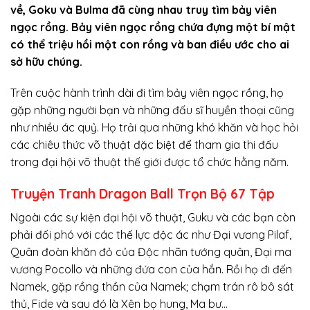
về, Goku và Bulma đã cùng nhau truy tìm bảy viên
ngọc rồng. Bảy viên ngọc rồng chứa đựng một bí mật
có thể triệu hồi một con rồng và ban điều ước cho ai
sở hữu chúng.
Trên cuộc hành trình dài đi tìm bảy viên ngọc rồng, họ
gặp những người bạn và những đấu sĩ huyền thoại cũng
như nhiều ác quỷ. Họ trải qua những khó khăn và học hỏi
các chiêu thức võ thuật đặc biệt để tham gia thi đấu
trong đại hội võ thuật thế giới được tổ chức hằng năm.
Truyện Tranh Dragon Ball Trọn Bộ 67 Tập
Ngoài các sự kiện đại hội võ thuật, Guku và các bạn còn
phải đối phó với các thế lực độc ác như Đại vương Pilaf,
Quân đoàn khăn đỏ của Độc nhãn tướng quân, Đại ma
vương Pocollo và những đứa con của hắn. Rồi họ đi đến
Namek, gặp rồng thần của Namek; chạm trán rô bô sát
thủ, Fide và sau đó là Xên bọ hung, Ma bư…