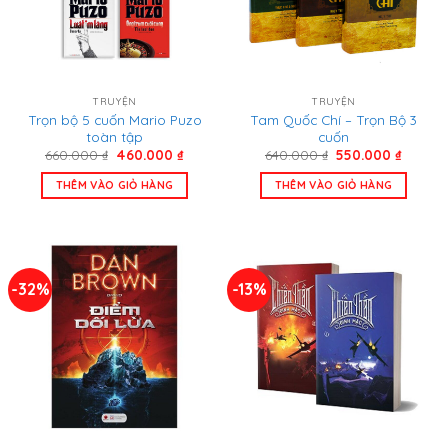
TRUYỆN
TRUYỆN
Trọn bộ 5 cuốn Mario Puzo
Tam Quốc Chí – Trọn Bộ 3
toàn tập
cuốn
Giá
Giá
Giá
Giá
660.000
₫
460.000
₫
640.000
₫
550.000
₫
gốc
hiện
gốc
hiện
là:
tại
là:
tại
THÊM VÀO GIỎ HÀNG
THÊM VÀO GIỎ HÀNG
660.000 ₫.
là:
640.000 ₫.
là:
460.000 ₫.
550.00
-32%
-13%