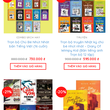
COMBO SÁCH HAY
TRUYỆN
Trọn bộ Chú Bé Nhút Nhát
Trọn bộ truyện Nhật ký chú
bản Tiếng Việt (16 cuốn)
bé nhút nhát – Diary Of
Wimpy Kid (Bản tiếng anh
Trọn bộ 12 tập)
Giá
Giá
Giá
Giá
880.000
₫
730.000
₫
900.000
₫
595.000
₫
gốc
hiện
gốc
hiện
là:
tại
là:
tại
THÊM VÀO GIỎ HÀNG
THÊM VÀO GIỎ HÀNG
880.000 ₫.
là:
900.000 ₫.
là:
730.000 ₫.
595.00
-21%
-20%