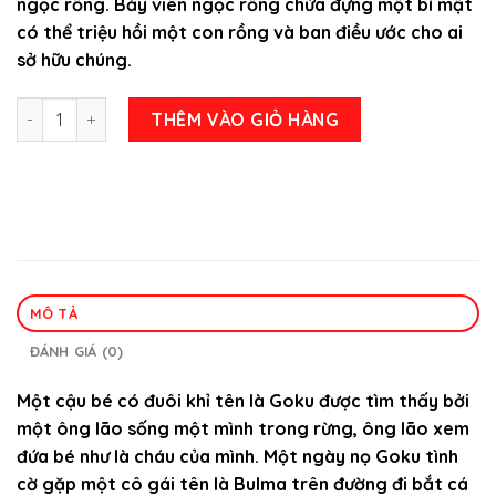
ngọc rồng. Bảy viên ngọc rồng chứa đựng một bí mật
có thể triệu hồi một con rồng và ban điều ước cho ai
sở hữu chúng.
Truyện Tranh Dragon Ball Trọn Bộ 67 Tập số lượng
THÊM VÀO GIỎ HÀNG
MÔ TẢ
ĐÁNH GIÁ (0)
Một cậu bé có đuôi khỉ tên là Goku được tìm thấy bởi
một ông lão sống một mình trong rừng, ông lão xem
đứa bé như là cháu của mình. Một ngày nọ Goku tình
cờ gặp một cô gái tên là Bulma trên đường đi bắt cá