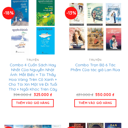
-18%
-13%
TRUYỆN
TRUYỆN
Combo 4 Cuốn Sách Hay
Combo Trọn Bộ 6 Tác
Nhất Của Nguyễn Nhật
Phẩm Của tác giả Lan Rùa
Ánh: Mắt Biếc + Tôi Thấy
Hoa Vàng Trên Cỏ Xanh +
Cho Tôi Xin Một Vé Đi Tuổi
Thơ + Ngồi Khóc Trên Cây
Giá
Giá
Giá
Giá
394.000
₫
325.000
₫
631.000
₫
550.000
₫
gốc
hiện
gốc
hiện
là:
tại
là:
tại
THÊM VÀO GIỎ HÀNG
THÊM VÀO GIỎ HÀNG
394.000 ₫.
là:
631.000 ₫.
là:
325.000 ₫.
550.000