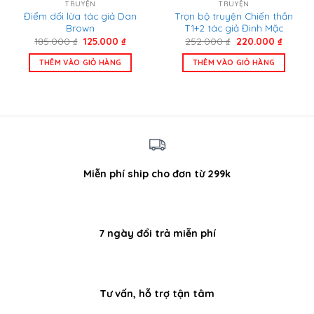
TRUYỆN
TRUYỆN
Điểm dối lừa tác giả Dan
Trọn bộ truyện Chiến thần
Brown
T1+2 tác giả Đinh Mặc
Giá
Giá
Giá
Giá
185.000
₫
125.000
₫
252.000
₫
220.000
₫
gốc
hiện
gốc
hiện
là:
tại
là:
tại
THÊM VÀO GIỎ HÀNG
THÊM VÀO GIỎ HÀNG
185.000 ₫.
là:
252.000 ₫.
là:
125.000 ₫.
220.00
Miễn phí ship cho đơn từ 299k
7 ngày đổi trả miễn phí
Tư vấn, hỗ trợ tận tâm