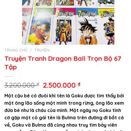
TRANG CHỦ
/
TRUYỆN
Truyện Tranh Dragon Ball Trọn Bộ 67
Tập
Giá
Giá
3.200.000
₫
2.500.000
₫
gốc
hiện
Một cậu bé có đuôi khỉ tên là Goku được tìm thấy bởi
là:
tại
một ông lão sống một mình trong rừng, ông lão xem
3.200.000 ₫.
là:
đứa bé như là cháu của mình. Một ngày nọ Goku tình
2.500.000 ₫.
cờ gặp một cô gái tên là Bulma trên đường đi bắt cá
về, Goku và Bulma đã cùng nhau truy tìm bảy viên