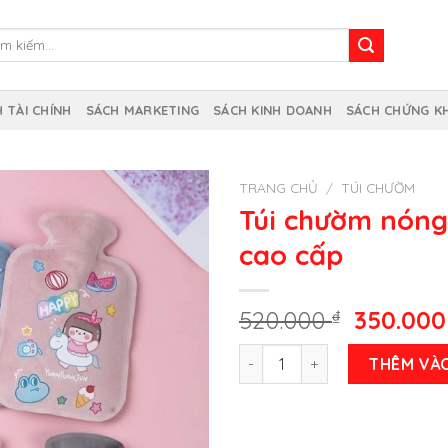
m
m:
 TÀI CHÍNH
SÁCH MARKETING
SÁCH KINH DOANH
SÁCH CHỨNG K
TRANG CHỦ
/
TÚI CHƯỜM
Túi chườm nóng,
cao cấp
Giá
520.000
₫
350.00
gốc
Túi chườm nóng, túi sưởi bu
là:
THÊM VÀ
520.000 