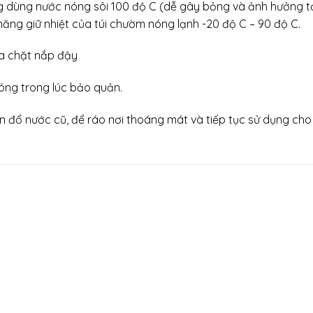
g dùng nước nóng sôi 100 độ C (dễ gây bỏng và ảnh hưởng tới
ăng giữ nhiệt của túi chườm nóng lạnh -20 độ C – 90 độ C.
óa chặt nắp đậy
óng trong lúc bảo quản.
n đổ nước cũ, để ráo nơi thoáng mát và tiếp tục sử dụng cho 