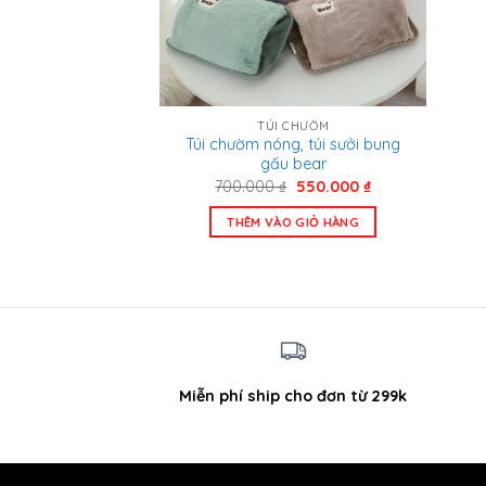
TÚI CHƯỜM
Túi chườm nóng, túi sưởi bung
gấu bear
Giá
Giá
700.000
₫
550.000
₫
gốc
hiện
là:
tại
THÊM VÀO GIỎ HÀNG
700.000 ₫.
là:
550.000 ₫.
Miễn phí ship cho đơn từ 299k