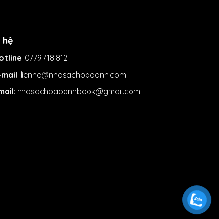
n hệ
otline
: 0779.718.812
-mail
: lienhe@nhasachbaoanh.com
mail
: nhasachbaoanhbook@gmail.com