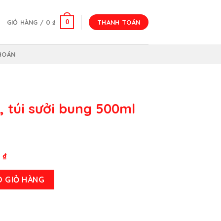
0
GIỎ HÀNG /
0
₫
THANH TOÁN
HOÁN
 túi sưởi bung 500ml
Giá
0
₫
hiện
ng 500ml cao cấp số lượng
tại
O GIỎ HÀNG
₫.
là:
350.000 ₫.