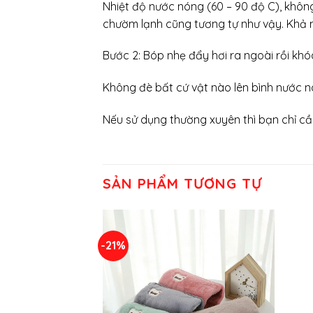
Nhiệt độ nước nóng (60 – 90 độ C), khôn
chườm lạnh cũng tương tự như vậy. Khả n
Bước 2: Bóp nhẹ đẩy hơi ra ngoài rồi kh
Không đè bất cứ vật nào lên bình nước n
Nếu sử dụng thường xuyên thì bạn chỉ cầ
SẢN PHẨM TƯƠNG TỰ
-21%