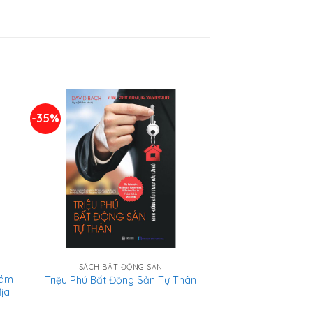
-35%
SÁCH BẤT ĐỘNG SẢN
hám
Triệu Phú Bất Động Sản Tự Thân
địa