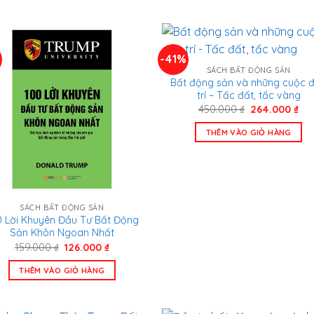
195.000 ₫.
135.
-41%
SÁCH BẤT ĐỘNG SẢN
Bất động sản và những cuộc 
trí – Tấc đất, tấc vàng
Giá
Gi
450.000
₫
264.000
₫
gốc
hiệ
là:
tại
THÊM VÀO GIỎ HÀNG
450.000 ₫.
là:
264
SÁCH BẤT ĐỘNG SẢN
0 Lời Khuyên Đầu Tư Bất Động
Sản Khôn Ngoan Nhất
Giá
Giá
159.000
₫
126.000
₫
gốc
hiện
là:
tại
THÊM VÀO GIỎ HÀNG
159.000 ₫.
là:
126.000 ₫.