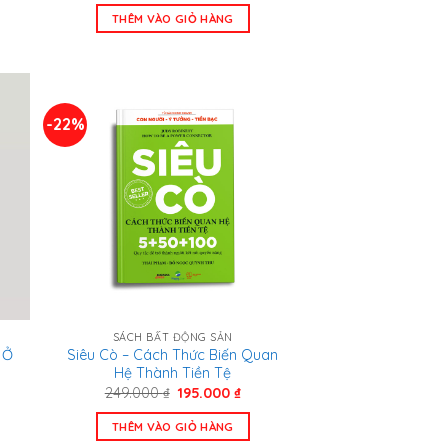
là:
tại
THÊM VÀO GIỎ HÀNG
209.000 ₫.
là:
.000 ₫.
145.000 ₫.
-22%
SÁCH BẤT ĐỘNG SẢN
 Ở
Siêu Cò – Cách Thức Biến Quan
Hệ Thành Tiền Tệ
Giá
Giá
249.000
₫
195.000
₫
n
gốc
hiện
là:
tại
THÊM VÀO GIỎ HÀNG
249.000 ₫.
là: