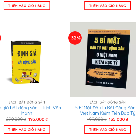
là:
tại
là:
tại
THÊM VÀO GIỎ HÀNG
THÊM VÀO GIỎ HÀNG
798.000 ₫.
là:
350.000 ₫.
là:
569.000 ₫.
289
%
-32%
SÁCH BẤT ĐỘNG SẢN
SÁCH BẤT ĐỘNG SẢN
h giá bất động sản – Trịnh Văn
5 Bí Mật Đầu tư Bất Động Sản
Mạnh
Việt Nam Kiếm Tiền Bạc Tỷ
Giá
Giá
Giá
Giá
299.000
₫
195.000
₫
199.000
₫
135.000
₫
gốc
hiện
gốc
hiệ
là:
tại
là:
tại
THÊM VÀO GIỎ HÀNG
THÊM VÀO GIỎ HÀNG
299.000 ₫.
là:
199.000 ₫.
là: