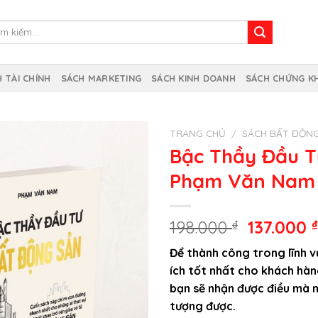
m
m:
 TÀI CHÍNH
SÁCH MARKETING
SÁCH KINH DOANH
SÁCH CHỨNG K
TRANG CHỦ
/
SÁCH BẤT ĐỘN
Bậc Thầy Đầu T
Phạm Văn Nam
Giá
198.000
₫
137.000
gốc
Để thành công trong lĩnh v
là:
ích tốt nhất cho khách hàng
198.000 ₫
bạn sẽ nhận được điều mà
tượng được.