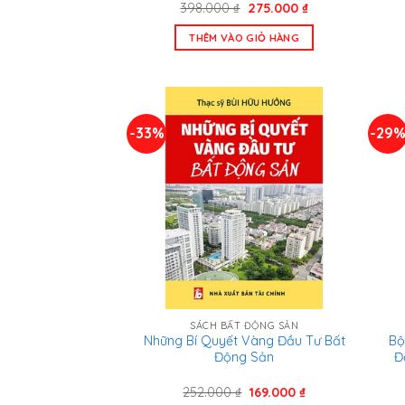
Giá
Giá
398.000
₫
275.000
₫
gốc
hiện
là:
tại
THÊM VÀO GIỎ HÀNG
398.000 ₫.
là:
275.000 ₫.
-33%
-29
SÁCH BẤT ĐỘNG SẢN
Những Bí Quyết Vàng Đầu Tư Bất
Bộ
Động Sản
Đ
Giá
Giá
252.000
₫
169.000
₫
gốc
hiện