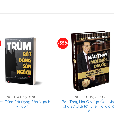
%
-35%
SÁCH BẤT ĐỘNG SẢN
SÁCH BẤT ĐỘNG SẢN
ch Trùm Bất Động Sản Ngách
Bậc Thầy Môi Giới Địa Ốc – K
– Tập 1
phá sự tử tế từ nghề môi giới 
ốc