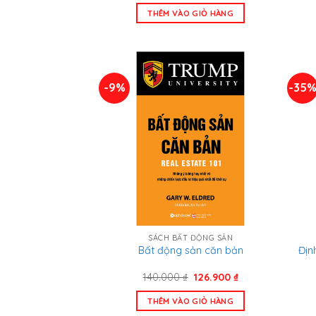
là:
tại
THÊM VÀO GIỎ HÀNG
252.000 ₫.
là:
169.000 ₫.
-9%
-35
SÁCH BẤT ĐỘNG SẢN
Địn
Bất động sản căn bản
Giá
Giá
140.000
₫
126.900
₫
gốc
hiện
là:
tại
THÊM VÀO GIỎ HÀNG
140.000 ₫.
là: