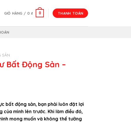
0
GIỎ HÀNG /
0
₫
THANH TOÁN
HOÁN
G SẢN
ư Bất Động Sản –
Giá
₫
hiện
ực bất động sản, bạn phải luôn đặt lợi
tại
 của mình lên trước. Khi làm điều đó,
.
là:
 mình mong muốn và không thể tưởng
137.000 ₫.