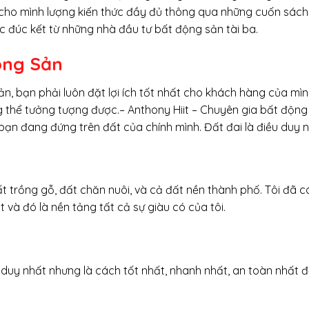
cho mình lượng kiến thức đầy đủ thông qua những cuốn sách 
c đúc kết từ những nhà đầu tư bất động sản tài ba.
ộng Sản
n, bạn phải luôn đặt lợi ích tốt nhất cho khách hàng của mình
thể tưởng tượng được.– Anthony Hiit – Chuyên gia bất động
 bạn đang đứng trên đất của chính mình. Đất đai là điều duy
đất trồng gỗ, đất chăn nuôi, và cả đất nền thành phố. Tôi đã 
 và đó là nền tảng tất cả sự giàu có của tôi.
duy nhất nhưng là cách tốt nhất, nhanh nhất, an toàn nhất đ