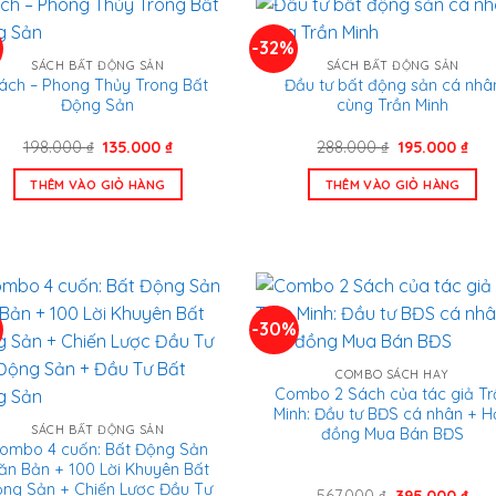
%
-32%
SÁCH BẤT ĐỘNG SẢN
SÁCH BẤT ĐỘNG SẢN
ách – Phong Thủy Trong Bất
Đầu tư bất động sản cá nhâ
Động Sản
cùng Trần Minh
Giá
Giá
Giá
Giá
198.000
₫
135.000
₫
288.000
₫
195.000
₫
gốc
hiện
gốc
hiệ
là:
tại
là:
tại
THÊM VÀO GIỎ HÀNG
THÊM VÀO GIỎ HÀNG
198.000 ₫.
là:
288.000 ₫.
là:
135.000 ₫.
195
-30%
COMBO SÁCH HAY
Combo 2 Sách của tác giả Tr
Minh: Đầu tư BĐS cá nhân + 
SÁCH BẤT ĐỘNG SẢN
đồng Mua Bán BĐS
ombo 4 cuốn: Bất Động Sản
ăn Bản + 100 Lời Khuyên Bất
ng Sản + Chiến Lược Đầu Tư
Giá
Giá