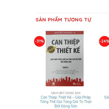
SẢN PHẨM TƯƠNG TỰ
-31%
-24
SÁCH BẤT ĐỘNG SẢN
Can Thiệp Thiết Kế – Giải Pháp
Sá
Tổng Thể Gia Tăng Giá Trị Thật
Bất Động Sản