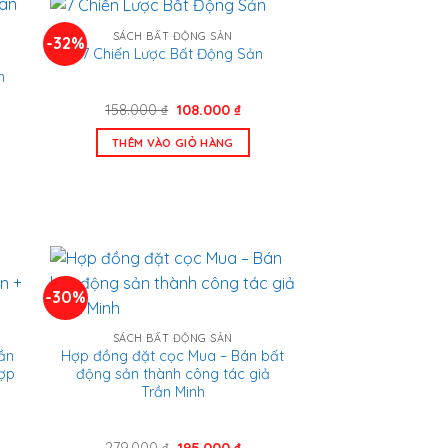
SÁCH BẤT ĐỘNG SẢN
-32%
7 Chiến Lược Bất Động Sản
n
Giá
Giá
158.000
₫
108.000
₫
gốc
hiện
là:
tại
THÊM VÀO GIỎ HÀNG
n
158.000 ₫.
là:
108.000 ₫.
.000 ₫.
-30%
SÁCH BẤT ĐỘNG SẢN
ần
Hợp đồng đặt cọc Mua – Bán bất
Hợp
động sản thành công tác giả
Trần Minh
Giá
Giá