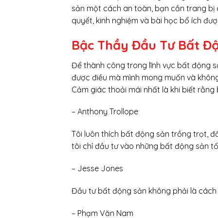
sản một cách an toàn, bạn cần trang bị 
quyết, kinh nghiệm và bài học bổ ích đượ
Bậc Thầy Đầu Tư Bất Đ
Để thành công trong lĩnh vực bất động sả
được điều mà mình mong muốn và không 
Cảm giác thoải mái nhất là khi biết rằng
– Anthony Trollope
Tôi luôn thích bất động sản trồng trọt, 
tôi chỉ đầu tư vào những bất động sản tốt
– Jesse Jones
Đầu tư bất động sản không phải là cách 
– Phạm Văn Nam