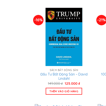
126.900 ₫.
-16%
-21%
SÁCH BẤT ĐỘNG SẢN
Đầu Tư Bất Động Sản – David
10
Lindahl
Giá
Giá
149.000
₫
125.000
₫
gốc
hiện
là:
tại
THÊM VÀO GIỎ HÀNG
149.000 ₫.
là:
125.000 ₫.