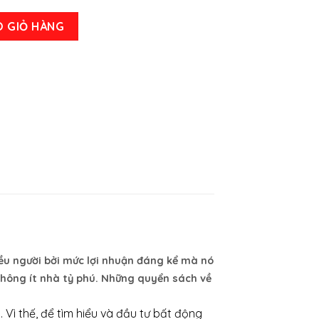
ản – Phạm Văn Nam số lượng
O GIỎ HÀNG
iều người bởi mức lợi nhuận đáng kể mà nó
 không ít nhà tỷ phú. Những quyển sách về
Vì thế, để tìm hiểu và đầu tư bất động