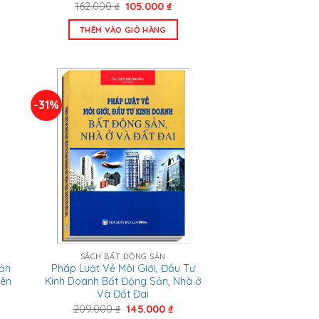
Giá
Giá
162.000
₫
105.000
₫
n
gốc
hiện
là:
tại
THÊM VÀO GIỎ HÀNG
162.000 ₫.
là:
.000 ₫.
105.000 ₫.
-31%
SÁCH BẤT ĐỘNG SẢN
ản
Pháp Luật Về Môi Giới, Đầu Tư
iên
Kinh Doanh Bất Động Sản, Nhà ở
Và Đất Đai
Giá
Giá
209.000
₫
145.000
₫
n
gốc
hiện