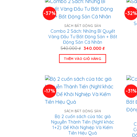
-37%
-32
S
SÁCH BẤT ĐỘNG SẢN
Combo 2 Sách: Những Bí Quyết
Vàng Đầu Tư Bất Động Sản + Bất
Động Sản Cá Nhân
Giá
Giá
540.000
₫
340.000
₫
gốc
hiện
là:
tại
THÊM VÀO GIỎ HÀNG
540.000 ₫.
là:
340.000 ₫.
-17%
-31%
SÁCH BẤT ĐỘNG SẢN
Bộ 2 cuốn sách của tác giả
Nguyễn Thành Tiến (Nghĩ khác
C
1+2): Để Khởi Nghiệp Và Kiếm
C
Tiền Hiệu Quả
Độ