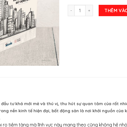
Bậc Thầy Đầu Tư Bất Động S
THÊM VÀ
 đầu tư khá mới mẻ và thú vị, thu hút sự quan tâm của rất nh
rong nền kinh tế hiện đại, bất động sản là nơi khởi nguồn của
.
i ro tiềm tàng mà lĩnh vực này mang theo cũng không hề nhỏ. 