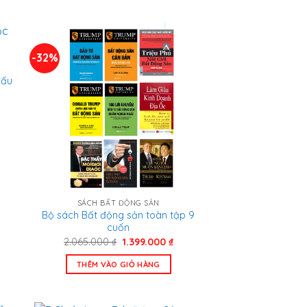
000 ₫.
195.000 ₫.
-32%
đấu
á
n
.000 ₫.
SÁCH BẤT ĐỘNG SẢN
Bộ sách Bất động sản toàn tập 9
cuốn
Giá
Giá
2.065.000
₫
1.399.000
₫
gốc
hiện
là:
tại
THÊM VÀO GIỎ HÀNG
2.065.000 ₫.
là:
1.399.000 ₫.