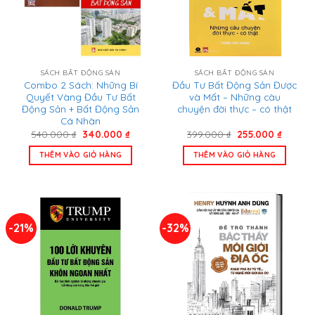
SÁCH BẤT ĐỘNG SẢN
SÁCH BẤT ĐỘNG SẢN
Combo 2 Sách: Những Bí
Đầu Tư Bất Động Sản Được
Quyết Vàng Đầu Tư Bất
và Mất – Những câu
Động Sản + Bất Động Sản
chuyện đời thực – có thật
Cá Nhân
Giá
Giá
Giá
Giá
540.000
₫
340.000
₫
399.000
₫
255.000
₫
gốc
hiện
gốc
hiện
là:
tại
là:
tại
THÊM VÀO GIỎ HÀNG
THÊM VÀO GIỎ HÀNG
540.000 ₫.
là:
399.000 ₫.
là:
340.000 ₫.
255.000
-21%
-32%