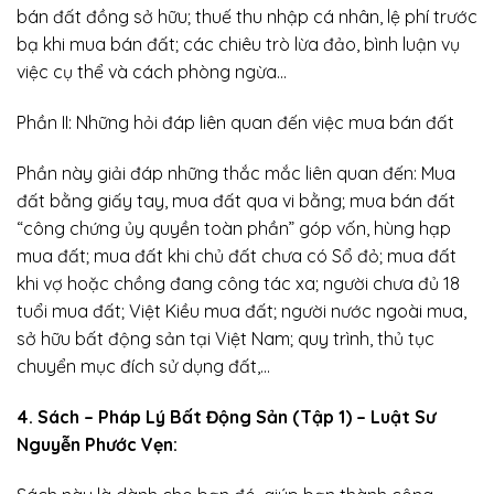
bán đất đồng sở hữu; thuế thu nhập cá nhân, lệ phí trước
bạ khi mua bán đất; các chiêu trò lừa đảo, bình luận vụ
việc cụ thể và cách phòng ngừa…
Phần II: Những hỏi đáp liên quan đến việc mua bán đất
Phần này giải đáp những thắc mắc liên quan đến: Mua
đất bằng giấy tay, mua đất qua vi bằng; mua bán đất
“công chứng ủy quyền toàn phần” góp vốn, hùng hạp
mua đất; mua đất khi chủ đất chưa có Sổ đỏ; mua đất
khi vợ hoặc chồng đang công tác xa; người chưa đủ 18
tuổi mua đất; Việt Kiều mua đất; người nước ngoài mua,
sở hữu bất động sản tại Việt Nam; quy trình, thủ tục
chuyển mục đích sử dụng đất,…
4. Sách – Pháp Lý Bất Động Sản (Tập 1) – Luật Sư
Nguyễn Phước Vẹn: