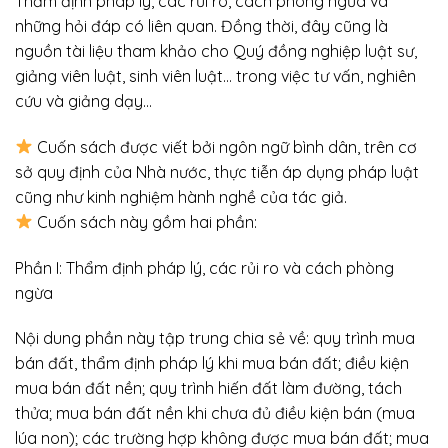
Thẩm định pháp lý, các rủi ro, cách phòng ngừa và
những hỏi đáp có liên quan. Đồng thời, đây cũng là
nguồn tài liệu tham khảo cho Quý đồng nghiệp luật sư,
giảng viên luật, sinh viên luật… trong việc tư vấn, nghiên
cứu và giảng dạy…
Cuốn sách được viết bởi ngôn ngữ bình dân, trên cơ
sở quy định của Nhà nước, thực tiễn áp dụng pháp luật
cũng như kinh nghiệm hành nghề của tác giả.
Cuốn sách này gồm hai phần:
Phần I: Thẩm định pháp lý, các rủi ro và cách phòng
ngừa
Nội dung phần này tập trung chia sẻ về: quy trình mua
bán đất, thẩm định pháp lý khi mua bán đất; điều kiện
mua bán đất nền; quy trình hiến đất làm đường, tách
thửa; mua bán đất nền khi chưa đủ điều kiện bán (mua
lúa non); các trường hợp không được mua bán đất; mua