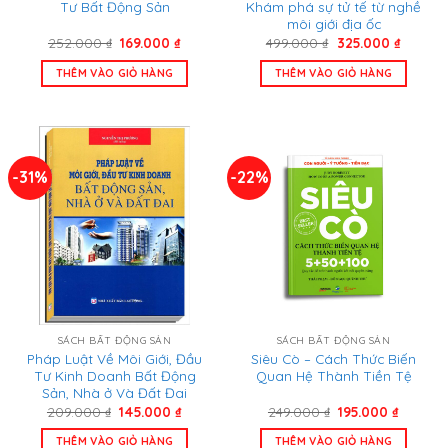
Tư Bất Động Sản
Khám phá sự tử tế từ nghề
môi giới địa ốc
Giá
Giá
Giá
Giá
252.000
₫
169.000
₫
499.000
₫
325.000
₫
gốc
hiện
gốc
hiện
là:
tại
là:
tại
THÊM VÀO GIỎ HÀNG
THÊM VÀO GIỎ HÀNG
252.000 ₫.
là:
499.000 ₫.
là:
169.000 ₫.
325.000
-31%
-22%
SÁCH BẤT ĐỘNG SẢN
SÁCH BẤT ĐỘNG SẢN
Pháp Luật Về Môi Giới, Đầu
Siêu Cò – Cách Thức Biến
Tư Kinh Doanh Bất Động
Quan Hệ Thành Tiền Tệ
Sản, Nhà ở Và Đất Đai
Giá
Giá
Giá
Giá
209.000
₫
145.000
₫
249.000
₫
195.000
₫
gốc
hiện
gốc
hiện
là:
tại
là:
tại
THÊM VÀO GIỎ HÀNG
THÊM VÀO GIỎ HÀNG