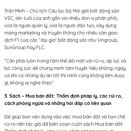
Trần Minh – Chủ tịch Câu lạc bộ Môi giới bất động sản
VSC, tên tuổi của anh gắn với nhiều đơn vị phân phối,
vừa là người quản lý, vừa là người đào tạo, xây dựng
mảng marketing và truyền thông cho nhiều sàn giao
dịch F1 của các “đại gia” bất động sản như Vingroup,
SunGroup hay FLC.
“Cần phải luôn trong tâm thế đối mặt với rủi ro, áp lực và
bỏ công sức để chứng minh tâm huyết. Nếu không, ngay
cả khi có những dự án tốt thì mình cũng không làm được
gì, không ai nghe theo”
3. Sách – Mua bán đất: Thẩm định pháp lý, các rủi ro,
cách phòng ngừa và những hỏi đáp có liên quan
Để giúp bạn vận dụng vào việc mua bán đất và hạn chế
rủi ro nên tác giả đã biên soạn cuốn sách Mua bán đất: