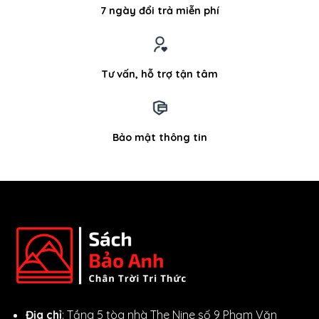
7 ngày đổi trả miễn phí
Tư vấn, hỗ trợ tận tâm
Bảo mật thông tin
Địa chỉ
: Tầng 5 tòa nhà The Nine số 9 Phạm Văn