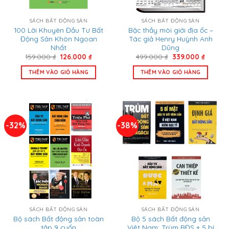
SÁCH BẤT ĐỘNG SẢN
SÁCH BẤT ĐỘNG SẢN
100 Lời Khuyên Đầu Tư Bất
Bậc thầy môi giới địa ốc –
Động Sản Khôn Ngoan
Tác giả Henry Huỳnh Anh
Nhất
Dũng
Giá
Giá
Giá
Giá
159.000
₫
126.000
₫
499.000
₫
339.000
₫
gốc
hiện
gốc
hiện
là:
tại
là:
tại
THÊM VÀO GIỎ HÀNG
THÊM VÀO GIỎ HÀNG
159.000 ₫.
là:
499.000 ₫.
là:
126.000 ₫.
339.000
-32%
-38%
SÁCH BẤT ĐỘNG SẢN
SÁCH BẤT ĐỘNG SẢN
Bộ sách Bất động sản toàn
Bộ 5 sách Bất động sản
tập 9 cuốn
Việt Nam: Trùm BĐS + 5 bí