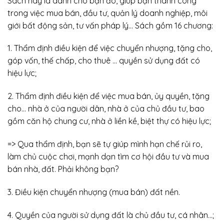
Sách này là dành cho bạn đó, giúp bạn thành công
trong việc mua bán, đầu tư, quản lý doanh nghiệp, môi
giới bất động sản, tư vấn pháp lý… Sách gồm 16 chương:
1. Thẩm định điều kiện để việc chuyển nhượng, tặng cho,
góp vốn, thế chấp, cho thuê … quyền sử dụng đất có
hiệu lực;
2. Thẩm định điều kiện để việc mua bán, ủy quyền, tặng
cho… nhà ở của người dân, nhà ở của chủ đầu tư, bao
gồm căn hộ chung cư, nhà ở liền kề, biệt thự có hiệu lực;
=> Qua thẩm định, bạn sẽ tự giúp mình hạn chế rủi ro,
làm chủ cuộc chơi, mạnh dạn tìm cơ hội đầu tư và mua
bán nhà, đất. Phải không bạn?
3. Điều kiện chuyển nhượng (mua bán) đất nền.
4. Quyền của người sử dụng đất là chủ đầu tư, cá nhân…;