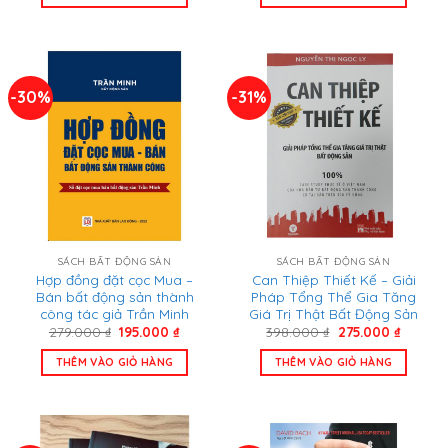
209.000 ₫.
là:
249.000 ₫.
là:
145.000 ₫.
195.000
-30%
-31%
SÁCH BẤT ĐỘNG SẢN
SÁCH BẤT ĐỘNG SẢN
Hợp đồng đặt cọc Mua –
Can Thiệp Thiết Kế – Giải
Bán bất động sản thành
Pháp Tổng Thể Gia Tăng
công tác giả Trần Minh
Giá Trị Thật Bất Động Sản
Giá
Giá
Giá
Giá
279.000
₫
195.000
₫
398.000
₫
275.000
₫
gốc
hiện
gốc
hiện
là:
tại
là:
tại
THÊM VÀO GIỎ HÀNG
THÊM VÀO GIỎ HÀNG
279.000 ₫.
là:
398.000 ₫.
là:
195.000 ₫.
275.000