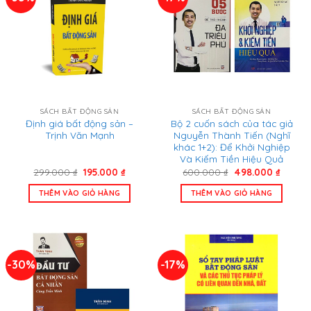
SÁCH BẤT ĐỘNG SẢN
SÁCH BẤT ĐỘNG SẢN
Định giá bất động sản –
Bộ 2 cuốn sách của tác giả
Trịnh Văn Mạnh
Nguyễn Thành Tiến (Nghĩ
khác 1+2): Để Khởi Nghiệp
Và Kiếm Tiền Hiệu Quả
Giá
Giá
Giá
Giá
299.000
₫
195.000
₫
600.000
₫
498.000
₫
gốc
hiện
gốc
hiện
là:
tại
là:
tại
THÊM VÀO GIỎ HÀNG
THÊM VÀO GIỎ HÀNG
299.000 ₫.
là:
600.000 ₫.
là:
195.000 ₫.
498.00
-30%
-17%