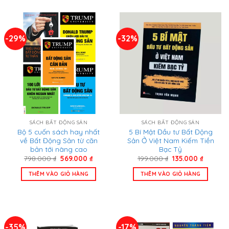
-29%
-32%
SÁCH BẤT ĐỘNG SẢN
SÁCH BẤT ĐỘNG SẢN
Bộ 5 cuốn sách hay nhất
5 Bí Mật Đầu tư Bất Động
về Bất Động Sản từ căn
Sản Ở Việt Nam Kiếm Tiền
bản tới nâng cao
Bạc Tỷ
Giá
Giá
Giá
Giá
798.000
₫
569.000
₫
199.000
₫
135.000
₫
gốc
hiện
gốc
hiện
là:
tại
là:
tại
THÊM VÀO GIỎ HÀNG
THÊM VÀO GIỎ HÀNG
798.000 ₫.
là:
199.000 ₫.
là:
569.000 ₫.
135.000 
-35%
-17%