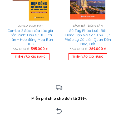
COMBO SÁCH HAY
SÁCH BẤT ĐỘNG SẢN
Combo 2 Sách của tác giả
Sổ Tay Pháp Luật Bất
Trần Minh: Đầu tư BĐS cá
Động Sản Và Các Thủ Tục
nhân + Hợp đồng Mua Bán
Pháp Lý Có Liên Quan Đến
BĐS
Nhà, Đất
Giá
Giá
Giá
Giá
567.000
₫
395.000
₫
350.000
₫
289.000
₫
gốc
hiện
gốc
hiện
là:
tại
là:
tại
THÊM VÀO GIỎ HÀNG
THÊM VÀO GIỎ HÀNG
567.000 ₫.
là:
350.000 ₫.
là:
395.000 ₫.
289.000
Miễn phí ship cho đơn từ 299k