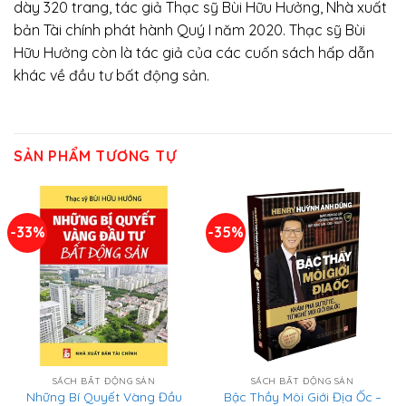
dày 320 trang, tác giả Thạc sỹ Bùi Hữu Hưởng, Nhà xuất
bản Tài chính phát hành Quý I năm 2020. Thạc sỹ Bùi
Hữu Hưởng còn là tác giả của các cuốn sách hấp dẫn
khác về đầu tư bất động sản.
SẢN PHẨM TƯƠNG TỰ
-33%
-35%
SÁCH BẤT ĐỘNG SẢN
SÁCH BẤT ĐỘNG SẢN
Những Bí Quyết Vàng Đầu
Bậc Thầy Môi Giới Địa Ốc –