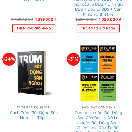
mật đầu tư BĐS + Định giá
BĐS + Đầu tư BĐS + Can
thiệp và thiết kế
Giá
Giá
Giá
Giá
2.065.000
₫
1.399.000
₫
1.685.000
₫
1.050.000
₫
gốc
hiện
gốc
hiện
là:
tại
là:
tại
THÊM VÀO GIỎ HÀNG
THÊM VÀO GIỎ HÀNG
2.065.000 ₫.
là:
1.685.000 ₫.
là:
1.399.000 ₫.
1.050
-24%
-31%
SÁCH BẤT ĐỘNG SẢN
SÁCH BẤT ĐỘNG SẢN
Sách Trùm Bất Động Sản
Combo 4 cuốn: Bất Động
Ngách – Tập 1
Sản Căn Bản + 100 Lời
Khuyên Bất Động Sản +
Chiến Lược Đầu Tư Bất