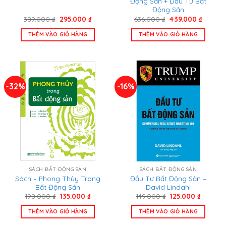
Động Sản + Đầu Tư Bất
Động Sản
Giá
Giá
Giá
Giá
389.000
₫
295.000
₫
636.000
₫
439.000
₫
gốc
hiện
gốc
hiện
là:
tại
là:
tại
THÊM VÀO GIỎ HÀNG
THÊM VÀO GIỎ HÀNG
389.000 ₫.
là:
636.000 ₫.
là:
295.000 ₫.
439.000
-32%
-16%
SÁCH BẤT ĐỘNG SẢN
SÁCH BẤT ĐỘNG SẢN
Sách – Phong Thủy Trong
Đầu Tư Bất Động Sản –
Bất Động Sản
David Lindahl
Giá
Giá
Giá
Giá
198.000
₫
135.000
₫
149.000
₫
125.000
₫
gốc
hiện
gốc
hiện
là:
tại
là:
tại
THÊM VÀO GIỎ HÀNG
THÊM VÀO GIỎ HÀNG
198.000 ₫.
là:
149.000 ₫.
là:
135.000 ₫.
125.000 