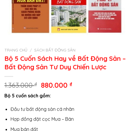
TRANG CHỦ
/
SÁCH BẤT ĐỘNG SẢN
Bộ 5 Cuốn Sách Hay về Bất Động Sản –
Bất Động Sản Tư Duy Chiến Lược
Giá
Giá
1.363.000
₫
880.000
₫
gốc
hiện
Bộ 5 cuốn sách gồm:
là:
tại
1.363.000 ₫.
là:
Đầu tư bất động sản cá nhân
880.000 ₫.
Hợp đồng đặt cọc Mua – Bán
Mua bán đất