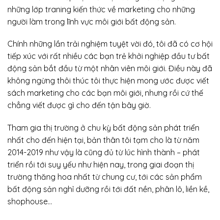
những lớp traning kiến thức về marketing cho những
người làm trong lĩnh vực môi giới bất động sản.
Chính những lần trải nghiệm tuyệt vời đó, tôi đã có cơ hội
tiếp xúc với rất nhiều các bạn trẻ khởi nghiệp đầu tư bất
động sản bắt đầu từ một nhân viên môi giới. Điều này đã
không ngừng thôi thúc tôi thực hiện mong ước được viết
sách marketing cho các bạn môi giới, nhưng rồi cứ thế
chẳng viết được gì cho đến tận bây giờ.
Tham gia thị trường ở chu kỳ bất động sản phát triển
nhất cho đến hiện tại, bản thân tôi tạm cho là từ năm
2014-2019 như vậy là cũng đủ từ lúc hình thành – phát
triển rồi tới suy yếu như hiện nay, trong giai đoạn thị
trường thăng hoa nhất từ chung cư, tới các sản phẩm
bất động sản nghỉ dưỡng rồi tới đất nền, phân lô, liền kề,
shophouse…