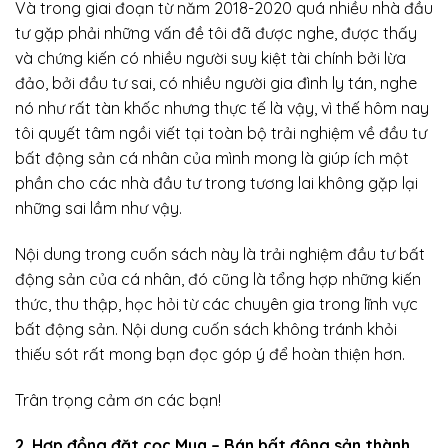
Và trong giai đoạn từ năm 2018-2020 quá nhiều nhà đầu
tư gặp phải những vấn đề tôi đã được nghe, được thấy
và chứng kiến có nhiều người suy kiệt tài chính bởi lừa
đảo, bởi đầu tư sai, có nhiều người gia đình ly tán, nghe
nó như rất tàn khốc nhưng thực tế là vậy, vì thế hôm nay
tôi quyết tâm ngồi viết tại toàn bộ trải nghiệm về đầu tư
bất động sản cá nhân của mình mong là giúp ích một
phần cho các nhà đầu tư trong tương lai không gặp lại
những sai lầm như vậy.
Nội dung trong cuốn sách này là trải nghiệm đầu tư bất
động sản của cá nhân, đó cũng là tổng hợp những kiến
thức, thu thập, học hỏi từ các chuyên gia trong lĩnh vực
bất động sản. Nội dung cuốn sách không tránh khỏi
thiếu sót rất mong bạn đọc góp ý để hoàn thiện hơn.
Trân trọng cảm ơn các bạn!
2. Hợp đồng đặt cọc Mua – Bán bất động sản thành