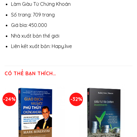
Làm Giàu Từ Chứng Khoán
Số trang: 709 trang
Giá bìa: 450.000
Nhà xuất bản thế giới
Liên kết xuất bản: Hapy.live
CÓ THỂ BẠN THÍCH…
-24%
-32%