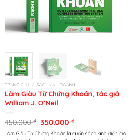
TRANG CHỦ
/
SÁCH KINH DOANH
Làm Giàu Từ Chứng Khoán, tác giả
William J. O’Neil
Giá
Giá
450.000
₫
350.000
₫
gốc
hiện
Làm Giàu Từ Chứng Khoán là cuốn sách kinh điển mà
là:
tại