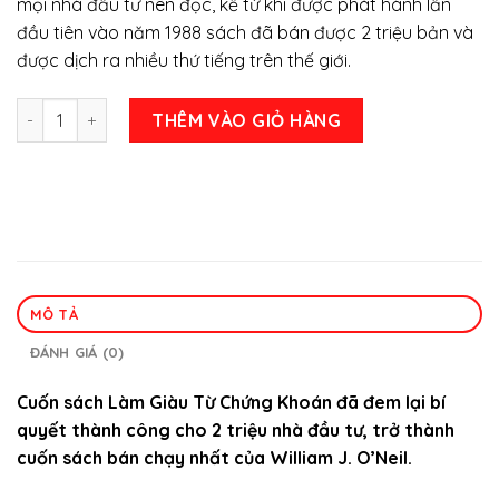
mọi nhà đầu tư nên đọc, kể từ khi được phát hành lần
450.000 ₫.
là:
đầu tiên vào năm 1988 sách đã bán được 2 triệu bản và
350.000 ₫.
được dịch ra nhiều thứ tiếng trên thế giới.
Làm Giàu Từ Chứng Khoán, tác giả William J. O’Neil số lượn
THÊM VÀO GIỎ HÀNG
MÔ TẢ
ĐÁNH GIÁ (0)
Cuốn sách Làm Giàu Từ Chứng Khoán đã đem lại bí
quyết thành công cho 2 triệu nhà đầu tư, trở thành
cuốn sách bán chạy nhất của William J. O’Neil.