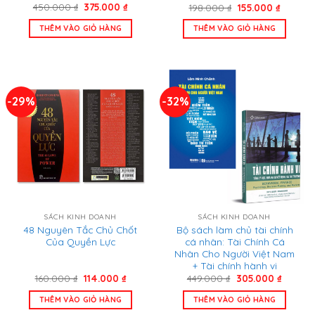
Giá
Giá
Giá
Giá
450.000
₫
375.000
₫
198.000
₫
155.000
₫
gốc
hiện
gốc
hiện
là:
tại
là:
tại
THÊM VÀO GIỎ HÀNG
THÊM VÀO GIỎ HÀNG
450.000 ₫.
là:
198.000 ₫.
là:
375.000 ₫.
155.000
-29%
-32%
SÁCH KINH DOANH
SÁCH KINH DOANH
48 Nguyên Tắc Chủ Chốt
Bộ sách làm chủ tài chính
Của Quyền Lực
cá nhân: Tài Chính Cá
Nhân Cho Người Việt Nam
+ Tài chính hành vi
Giá
Giá
Giá
Giá
160.000
₫
114.000
₫
449.000
₫
305.000
₫
gốc
hiện
gốc
hiện
là:
tại
là:
tại
THÊM VÀO GIỎ HÀNG
THÊM VÀO GIỎ HÀNG
160.000 ₫.
là:
449.000 ₫.
là:
114.000 ₫.
305.000