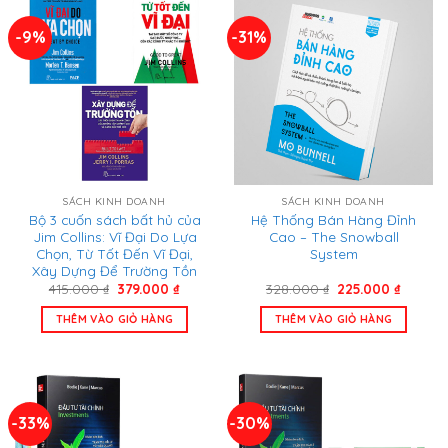
-9%
-31%
SÁCH KINH DOANH
SÁCH KINH DOANH
Bộ 3 cuốn sách bất hủ của
Hệ Thống Bán Hàng Đỉnh
Jim Collins: Vĩ Đại Do Lựa
Cao – The Snowball
Chọn, Từ Tốt Đến Vĩ Đại,
System
Xây Dựng Để Trường Tồn
Giá
Giá
Giá
Giá
415.000
₫
379.000
₫
328.000
₫
225.000
₫
gốc
hiện
gốc
hiện
là:
tại
là:
tại
THÊM VÀO GIỎ HÀNG
THÊM VÀO GIỎ HÀNG
415.000 ₫.
là:
328.000 ₫.
là:
379.000 ₫.
225.000
-33%
-30%