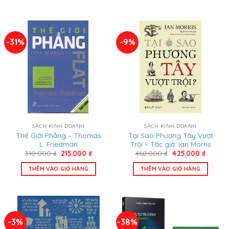
-31%
-9%
SÁCH KINH DOANH
SÁCH KINH DOANH
Thế Giới Phẳng – Thomas
Tại Sao Phương Tây Vượt
L. Friedman
Trội – Tác giả: Ian Morris
Giá
Giá
Giá
Giá
310.000
₫
215.000
₫
468.000
₫
425.000
₫
gốc
hiện
gốc
hiện
là:
tại
là:
tại
THÊM VÀO GIỎ HÀNG
THÊM VÀO GIỎ HÀNG
310.000 ₫.
là:
468.000 ₫.
là:
215.000 ₫.
425.000
-3%
-38%