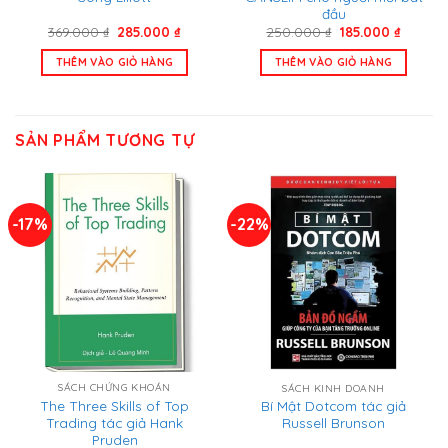
đầu
Giá
Giá
Giá
Giá
369.000
₫
285.000
₫
250.000
₫
185.000
₫
gốc
hiện
gốc
hiện
là:
tại
là:
tại
THÊM VÀO GIỎ HÀNG
THÊM VÀO GIỎ HÀNG
369.000 ₫.
là:
250.000 ₫.
là:
285.000 ₫.
185.000
SẢN PHẨM TƯƠNG TỰ
-17%
-22%
SÁCH CHỨNG KHOÁN
SÁCH KINH DOANH
The Three Skills of Top
Bí Mật Dotcom tác giả
Trading tác giả Hank
Russell Brunson
Pruden