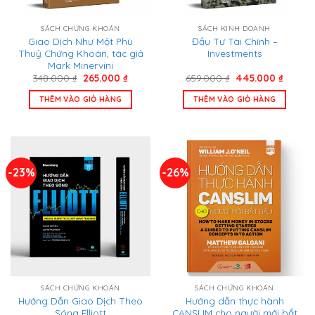
SÁCH CHỨNG KHOÁN
SÁCH KINH DOANH
Giao Dịch Như Một Phù
Đầu Tư Tài Chính –
Thuỷ Chứng Khoán, tác giả
Investments
Mark Minervini
Giá
Giá
Giá
Giá
348.000
₫
265.000
₫
659.000
₫
445.000
₫
gốc
hiện
gốc
hiện
là:
tại
là:
tại
THÊM VÀO GIỎ HÀNG
THÊM VÀO GIỎ HÀNG
348.000 ₫.
là:
659.000 ₫.
là:
265.000 ₫.
445.000
-23%
-26%
SÁCH CHỨNG KHOÁN
SÁCH CHỨNG KHOÁN
Hướng Dẫn Giao Dịch Theo
Hướng dẫn thực hành
Sóng Elliott
CANSLIM cho người mới bắt