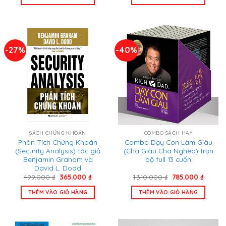
219.000 ₫.
là:
198.000 ₫.
là:
195.000 ₫.
192.000
-27%
-40%
SÁCH CHỨNG KHOÁN
COMBO SÁCH HAY
Phân Tích Chứng Khoán
Combo Dạy Con Làm Giàu
(Security Analysis) tác giả
(Cha Giàu Cha Nghèo) trọn
Benjamin Graham và
bộ full 13 cuốn
David L. Dodd
Giá
Giá
Giá
Giá
499.000
₫
365.000
₫
1.310.000
₫
785.000
₫
gốc
hiện
gốc
hiện
là:
tại
là:
tại
THÊM VÀO GIỎ HÀNG
THÊM VÀO GIỎ HÀNG
499.000 ₫.
là:
1.310.000 ₫.
là:
365.000 ₫.
785.00