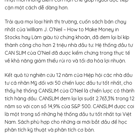
cận một cách dễ dàng hơn.
Trải qua mọi loại hình thị trường, cuốn sách bán chạy
nhất của William J. O’Neil – How to Make Money in
Stocks hay Làm giàu từ chứng khoán, đã đem lại bí kíp
thành công cho hơn 2 triệu nhà đầu tư. Hệ thống đầu tư
CAN SLIM của O’Neil đã được kiểm chứng trong thực tế
về khả năng giảm thiểu rủi ro và tối đa hóa lợi nhuận.
Kết quả từ nghiên cứu 12 năm của Hiệp hội các nhà đầu
tư cá nhân Mỹ đối với 50 chiến lược đầu tư tốt nhất, cho
thấy hệ thống CANSLIM của O’Neil là chiến lược có thành
tích hàng đầu. CANSLIM đem lại lợi suất 2.763,3% trong 12
năm so với con số 14,9% của S&P 500. CANSLIM được coi
là một trong số những hệ thống đầu tư tốt nhất tại Việt
Nam. Sách phù hợp cho những ai mới bắt đầu để học
phân tích kỹ thuật và phân tích cơ bản.