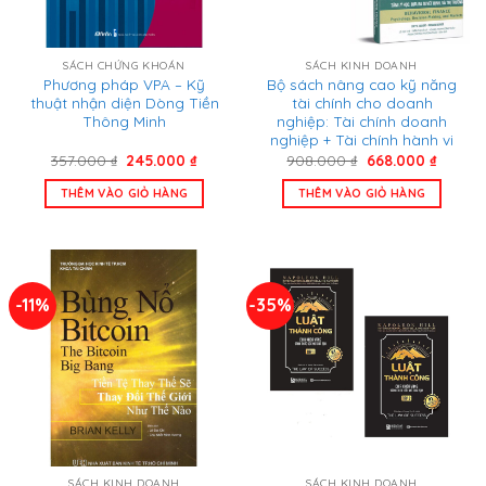
SÁCH CHỨNG KHOÁN
SÁCH KINH DOANH
Phương pháp VPA – Kỹ
Bộ sách nâng cao kỹ năng
thuật nhận diện Dòng Tiền
tài chính cho doanh
Thông Minh
nghiệp: Tài chính doanh
nghiệp + Tài chính hành vi
Giá
Giá
Giá
Giá
357.000
₫
245.000
₫
908.000
₫
668.000
₫
gốc
hiện
gốc
hiện
là:
tại
là:
tại
THÊM VÀO GIỎ HÀNG
THÊM VÀO GIỎ HÀNG
357.000 ₫.
là:
908.000 ₫.
là:
245.000 ₫.
668.000
-11%
-35%
SÁCH KINH DOANH
SÁCH KINH DOANH