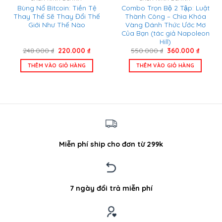
Bùng Nổ Bitcoin: Tiền Tệ
Combo Trọn Bộ 2 Tập: Luật
Thay Thế Sẽ Thay Đổi Thế
Thành Công – Chìa Khóa
Giới Như Thế Nào
Vàng Đánh Thức Ước Mơ
Của Bạn (tác giả Napoleon
Hill)
Giá
Giá
Giá
Giá
248.000
₫
220.000
₫
550.000
₫
360.000
₫
gốc
hiện
gốc
hiện
là:
tại
là:
tại
THÊM VÀO GIỎ HÀNG
THÊM VÀO GIỎ HÀNG
248.000 ₫.
là:
550.000 ₫.
là:
220.000 ₫.
360.00
Miễn phí ship cho đơn từ 299k
7 ngày đổi trả miễn phí