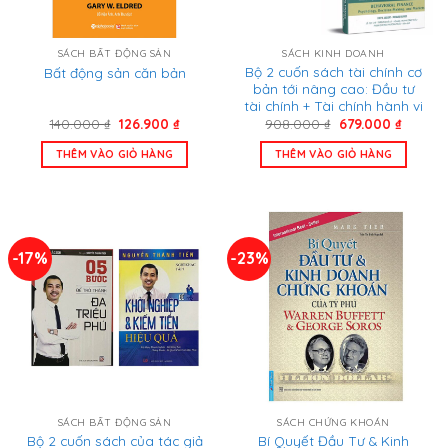
SÁCH BẤT ĐỘNG SẢN
SÁCH KINH DOANH
Bộ 2 cuốn sách tài chính cơ
Bất động sản căn bản
bản tới nâng cao: Đầu tư
tài chính + Tài chính hành vi
Giá
Giá
Giá
Giá
140.000
₫
126.900
₫
908.000
₫
679.000
₫
gốc
hiện
gốc
hiện
là:
tại
là:
tại
THÊM VÀO GIỎ HÀNG
THÊM VÀO GIỎ HÀNG
140.000 ₫.
là:
908.000 ₫.
là:
126.900 ₫.
679.000
-17%
-23%
SÁCH BẤT ĐỘNG SẢN
SÁCH CHỨNG KHOÁN
Bộ 2 cuốn sách của tác giả
Bí Quyết Đầu Tư & Kinh