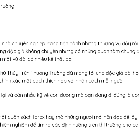
 trường
hà chuyên nghiệp đang tiến hành những thương vụ đầy rủi r
hững độc giả không chuyên nhưng có những quan tâm chung đế
một vũ đài có nhiều kẻ thất bại.
ù Thủy Trên Thương Trường đã mang tới cho độc giả bài học
ính xác một cách thích hợp với nhân cách mỗi người.
n lại và cân nhắc kỹ về con đường mà bạn đang đi đúng là 
một cuốn sách forex hay mà những người mới nên đọc để lấy
hiêm nghiệm để tìm ra các định hướng trên thị trường cho c