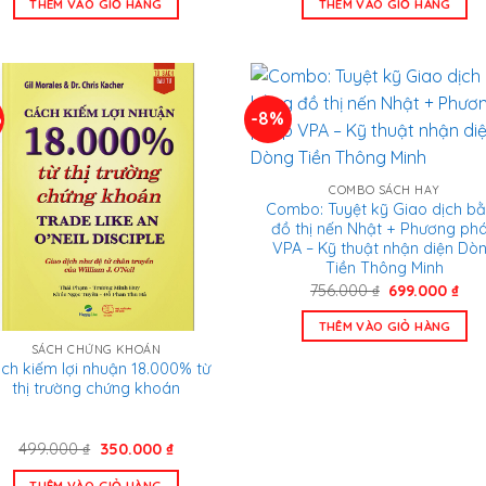
THÊM VÀO GIỎ HÀNG
THÊM VÀO GIỎ HÀNG
1.297.000 ₫.
là:
1.044.000 ₫.
là:
705.000 ₫.
64
%
-8%
COMBO SÁCH HAY
Combo: Tuyệt kỹ Giao dịch b
đồ thị nến Nhật + Phương ph
VPA – Kỹ thuật nhận diện Dò
Tiền Thông Minh
Giá
Giá
756.000
₫
699.000
₫
gốc
hiệ
là:
tại
THÊM VÀO GIỎ HÀNG
756.000 ₫.
là:
699
SÁCH CHỨNG KHOÁN
ch kiếm lợi nhuận 18.000% từ
thị trường chứng khoán
Giá
Giá
499.000
₫
350.000
₫
gốc
hiện
là:
tại
THÊM VÀO GIỎ HÀNG