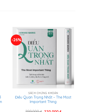
-26%
SÁCH CHỨNG KHOÁN
ể
Điều Quan Trọng Nhất – The Most
am
Important Thing
Giá
Giá
299.000
₫
220.000
₫