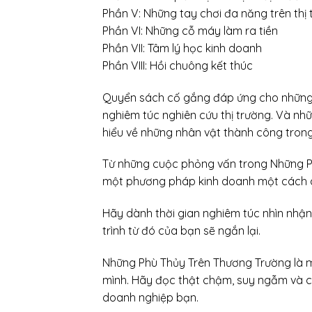
Phần V: Những tay chơi đa năng trên thị
Phần VI: Những cỗ máy làm ra tiền
Phần VII: Tâm lý học kinh doanh
Phần VIII: Hồi chuông kết thúc
Quyển sách cố gắng đáp ứng cho những n
nghiêm túc nghiên cứu thị trường. Và n
hiểu về những nhân vật thành công trong 
Từ những cuộc phỏng vấn trong Những Ph
một phương pháp kinh doanh một cách ch
Hãy dành thời gian nghiêm túc nhìn nhậ
trình từ đó của bạn sẽ ngắn lại.
Những Phù Thủy Trên Thương Trường là 
mình. Hãy đọc thật chậm, suy ngẫm và c
doanh nghiệp bạn.