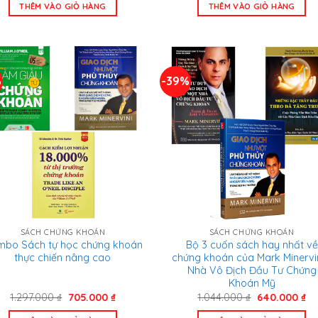
là:
tại
là:
tại
THÊM VÀO GIỎ HÀNG
THÊM VÀO GIỎ HÀNG
2.550.000 ₫.
là:
1.128.000 ₫.
là:
1.595.000 ₫.
705
%
-39%
SÁCH CHỨNG KHOÁN
SÁCH CHỨNG KHOÁN
bo Sách tự học chứng khoán
Bộ 3 cuốn sách hay nhất về
thực chiến nâng cao
chứng khoán của Mark Minervin
Nhà Vô Địch Đầu Tư Chứng
Khoán Mỹ
Giá
Giá
Giá
Gi
1.297.000
₫
705.000
₫
1.044.000
₫
640.000
₫
gốc
hiện
gốc
hi
là:
tại
là:
tại