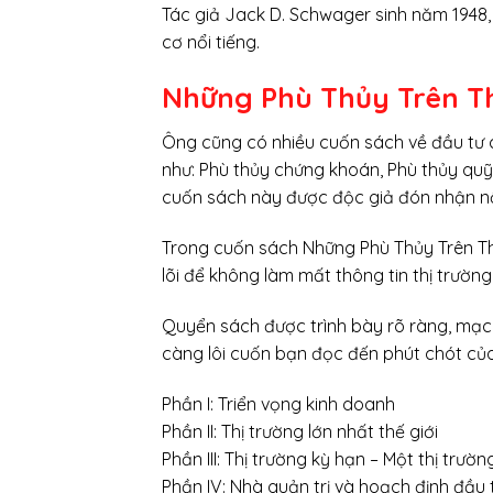
Tác giả Jack D. Schwager sinh năm 1948, 
cơ nổi tiếng.
Những Phù Thủy Trên 
Ông cũng có nhiều cuốn sách về đầu tư c
như: Phù thủy chứng khoán, Phù thủy quỹ
cuốn sách này được độc giả đón nhận nồ
Trong cuốn sách Những Phù Thủy Trên Th
lõi để không làm mất thông tin thị trường
Quyển sách được trình bày rõ ràng, mạch
càng lôi cuốn bạn đọc đến phút chót củ
Phần I: Triển vọng kinh doanh
Phần II: Thị trường lớn nhất thế giới
Phần III: Thị trường kỳ hạn – Một thị trườ
Phần IV: Nhà quản trị và hoạch định đầu 