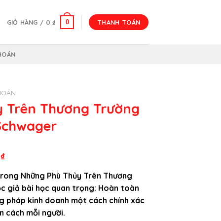
0
GIỎ HÀNG /
0
₫
THANH TOÁN
HOÁN
HOÁN
y Trên Thương Trường
.Schwager
Giá
0
₫
hiện
trong Những Phù Thủy Trên Thương
tại
c giả bài học quan trọng: Hoàn toàn
₫.
là:
g pháp kinh doanh một cách chính xác
370.000 ₫.
n cách mỗi người.