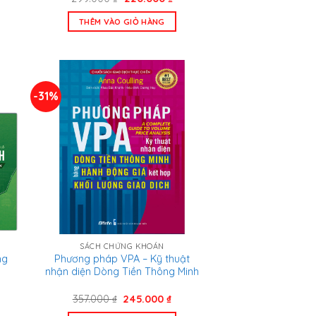
n
gốc
hiện
là:
tại
THÊM VÀO GIỎ HÀNG
299.000 ₫.
là:
.000 ₫.
220.000 ₫.
-31%
SÁCH CHỨNG KHOÁN
ng
Phương pháp VPA – Kỹ thuật
nhận diện Dòng Tiền Thông Minh
á
Giá
Giá
357.000
₫
245.000
₫
n
gốc
hiện