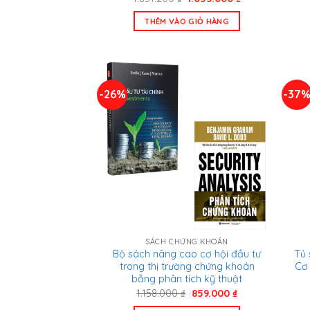
gốc
hiện
là:
tại
THÊM VÀO GIỎ HÀNG
1.851.200 ₫.
là:
1.055.000 ₫.
-26%
-37
SÁCH CHỨNG KHOÁN
Bộ sách nâng cao cơ hội đầu tư
Tủ 
trong thị trường chứng khoán
Cơ 
bằng phân tích kỹ thuật
Giá
Giá
1.158.000
₫
859.000
₫
gốc
hiện