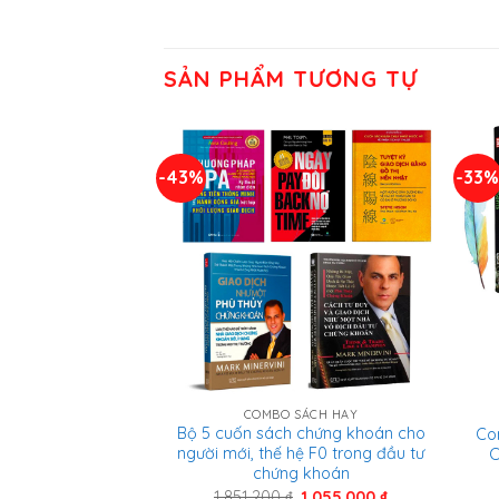
SẢN PHẨM TƯƠNG TỰ
-43%
-33
COMBO SÁCH HAY
Bộ 5 cuốn sách chứng khoán cho
Co
người mới, thế hệ F0 trong đầu tư
C
chứng khoán
Giá
Giá
1.851.200
₫
1.055.000
₫