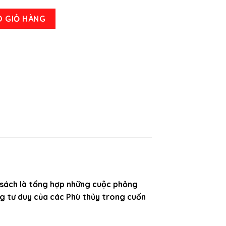
 Trường tác giả Jack D.Schwager số lượng
O GIỎ HÀNG
sách là tổng hợp những cuộc phỏng
̃ng tư duy của các Phù thủy trong cuốn