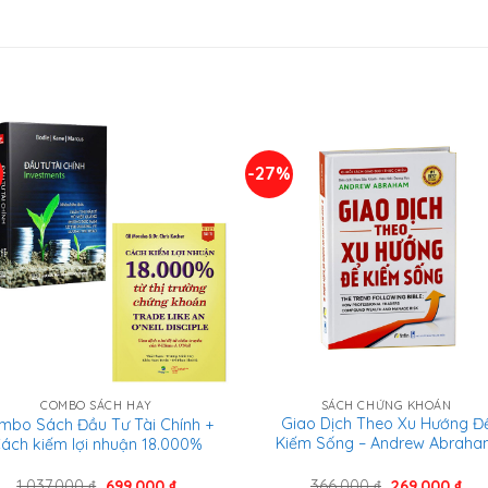
%
-27%
SÁCH CHỨNG KHOÁN
COMBO SÁCH HAY
Giao Dịch Theo Xu Hướng Đ
mbo Sách Đầu Tư Tài Chính +
Kiếm Sống – Andrew Abrah
ách kiếm lợi nhuận 18.000%
Giá
Giá
Giá
Giá
366.000
₫
269.000
₫
1.037.000
₫
699.000
₫