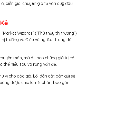
iả, diễn giả, chuyên gia tư vấn quỹ đầu
 Kê
“Market Wizards” (“Phù thủy thị trường”)
thị trường và Điều vô nghĩa… Trong đó
huyên môn, mà đi theo những giá trị cốt
có thể hiểu sâu và rộng vấn đề.
 vị cho độc giả. Lối dẫn dắt gần gũi sẽ
rường được chia làm 8 phần, bao gồm: