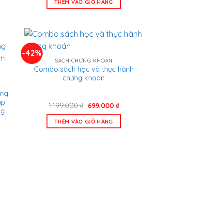
THÊM VÀO GIỎ HÀNG
1.154.000 ₫.
là:
0.000 ₫.
735.000 ₫.
-42%
SÁCH CHỨNG KHOÁN
Combo sách học và thực hành
chứng khoán
ằng
áp
Giá
Giá
1.199.000
₫
699.000
₫
ng
gốc
hiện
là:
tại
THÊM VÀO GIỎ HÀNG
1.199.000 ₫.
là:
699.000 ₫.
n
.000 ₫.