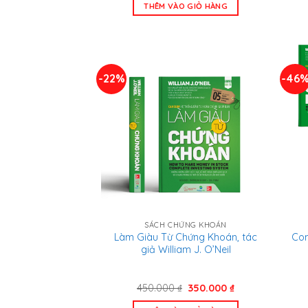
là:
tại
THÊM VÀO GIỎ HÀNG
1.158.000 ₫.
là:
859.000 ₫.
-22%
-46
SÁCH CHỨNG KHOÁN
Làm Giàu Từ Chứng Khoán, tác
Com
giả William J. O’Neil
Giá
Giá
450.000
₫
350.000
₫
gốc
hiện
là:
tại