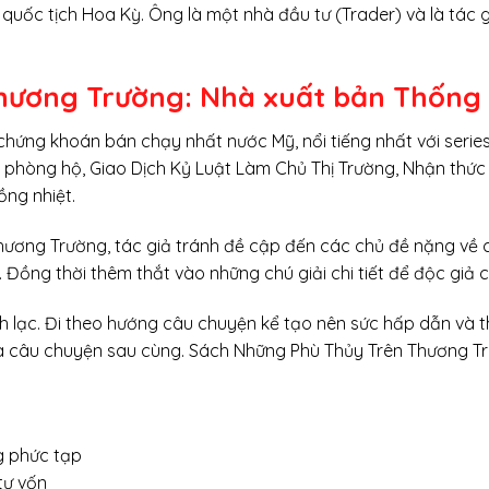
quốc tịch Hoa Kỳ. Ông là một nhà đầu tư (Trader) và là tác g
Thương Trường: Nhà xuất bản Thống
hứng khoán bán chạy nhất nước Mỹ, nổi tiếng nhất với series 
 phòng hộ, Giao Dịch Kỷ Luật Làm Chủ Thị Trường, Nhận thức 
ng nhiệt.
ương Trường, tác giả tránh đề cập đến các chủ đề nặng về c
. Đồng thời thêm thắt vào những chú giải chi tiết để độc giả 
 lạc. Đi theo hướng câu chuyện kể tạo nên sức hấp dẫn và thú
a câu chuyện sau cùng. Sách Những Phù Thủy Trên Thương T
ng phức tạp
tư vốn