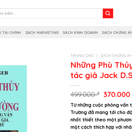
m
m:
 TÀI CHÍNH
SÁCH MARKETING
SÁCH KINH DOANH
SÁCH CHỨNG K
TRANG CHỦ
/
SÁCH CHỨNG K
Những Phù Thủ
tác giả Jack D
Giá
499.000
₫
370.00
gốc
Từ những cuộc phỏng vấn 
là:
Trường đã mang tới cho độ
499.000 
nhất thiết theo một phươn
một cách thích hợp với nhâ