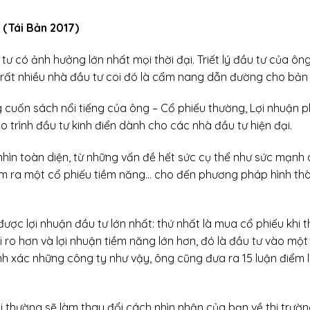
 (Tái Bản 2017)
 tư có ảnh hưởng lớn nhất mọi thời đại. Triết lý đầu tư của ô
rất nhiều nhà đầu tư coi đó là cẩm nang dẫn đường cho bản 
ng cuốn sách nổi tiếng của ông – Cổ phiếu thường, Lợi nhuậ
 trình đầu tư kinh điển dành cho các nhà đầu tư hiện đại.
ìn toàn diện, từ những vấn đề hết sức cụ thể như sức mạnh của
ìm ra một cổ phiếu tiềm năng… cho đến phương pháp hình thàn
được lợi nhuận đầu tư lớn nhất: thứ nhất là mua cổ phiếu khi th
ủi ro hơn và lợi nhuận tiềm năng lớn hơn, đó là đầu tư vào mộ
nh xác những công ty như vậy, ông cũng đưa ra 15 luận điểm 
hi thường sẽ làm thay đổi cách nhìn nhận của bạn về thị trườ