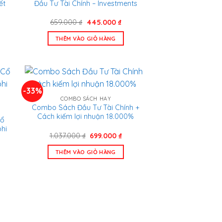
ết
Đầu Tư Tài Chính – Investments
Giá
Giá
659.000
₫
445.000
₫
n
gốc
hiện
là:
tại
THÊM VÀO GIỎ HÀNG
659.000 ₫.
là:
.000 ₫.
445.000 ₫.
-33%
COMBO SÁCH HAY
Combo Sách Đầu Tư Tài Chính +
Cách kiếm lợi nhuận 18.000%
Cổ
phi
Giá
Giá
1.037.000
₫
699.000
₫
gốc
hiện
là:
tại
THÊM VÀO GIỎ HÀNG
n
1.037.000 ₫.
là:
699.000 ₫.
.000 ₫.