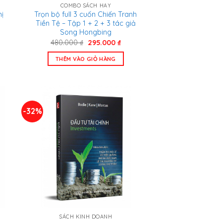
COMBO SÁCH HAY
hị
Trọn bộ full 3 cuốn Chiến Tranh
y
Tiền Tệ – Tập 1 + 2 + 3 tác giả
Song Hongbing
Giá
Giá
480.000
₫
295.000
₫
n
gốc
hiện
là:
tại
THÊM VÀO GIỎ HÀNG
480.000 ₫.
là:
.000 ₫.
295.000 ₫.
-32%
SÁCH KINH DOANH