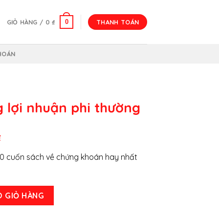
0
GIỎ HÀNG /
0
₫
THANH TOÁN
HOÁN
 lợi nhuận phi thường
Giá
₫
hiện
0 cuốn sách về chứng khoán hay nhất
tại
.
là:
158.000 ₫.
i thường số lượng
O GIỎ HÀNG