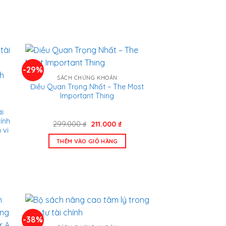
-29%
SÁCH CHỨNG KHOÁN
Điều Quan Trọng Nhất – The Most
Important Thing
i
ính
Giá
Giá
299.000
₫
211.000
₫
 vi
gốc
hiện
là:
tại
THÊM VÀO GIỎ HÀNG
299.000 ₫.
là:
211.000 ₫.
n
.000 ₫.
-38%