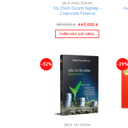
SÁCH KINH DOANH
Tài Chính Doanh Nghiệp –
H
Corporate Finance
Giá
Giá
659.000
₫
445.000
₫
gốc
hiện
là:
tại
THÊM VÀO GIỎ HÀNG
659.000 ₫.
là:
445.000 ₫.
-32%
-29
SÁCH TÀI CHÍNH