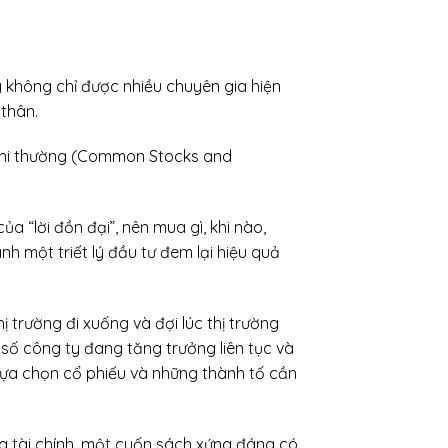
ng không chỉ được nhiều chuyên gia hiện
thân.
n phi thường (Common Stocks and
 “lời đồn đại”, nên mua gì, khi nào,
h một triết lý đầu tư đem lại hiệu quả
ị trường đi xuống và đợi lúc thị trường
t số công ty đang tăng trưởng liên tục và
lựa chọn cổ phiếu và những thành tố cần
ng tài chính, một cuốn sách xứng đáng có