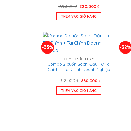
Giá
Giá
276.800
₫
220.000
₫
gốc
hiện
là:
tại
THÊM VÀO GIỎ HÀNG
276.800 ₫.
là:
220.000 ₫.
-33%
-32
COMBO SÁCH HAY
Combo 2 cuốn Sách: Đầu Tư Tài
Chính + Tài Chính Doanh Nghiệp
Giá
Giá
1.318.000
₫
880.000
₫
gốc
hiện
là:
tại
THÊM VÀO GIỎ HÀNG
1.318.000 ₫.
là:
880.000 ₫.