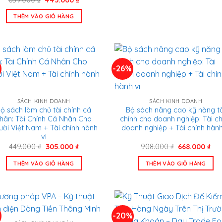
gốc
hiện
là:
tại
THÊM VÀO GIỎ HÀNG
659.000 ₫.
là:
445.000 ₫.
%
-26%
SÁCH KINH DOANH
SÁCH KINH DOANH
ộ sách làm chủ tài chính cá
Bộ sách nâng cao kỹ năng tà
hân: Tài Chính Cá Nhân Cho
chính cho doanh nghiệp: Tài ch
ười Việt Nam + Tài chính hành
doanh nghiệp + Tài chính hành
vi
Giá
Giá
Giá
Giá
449.000
₫
305.000
₫
908.000
₫
668.000
₫
gốc
hiện
gốc
hiệ
là:
tại
là:
tại
THÊM VÀO GIỎ HÀNG
THÊM VÀO GIỎ HÀNG
449.000 ₫.
là:
908.000 ₫.
là:
305.000 ₫.
668
-20%