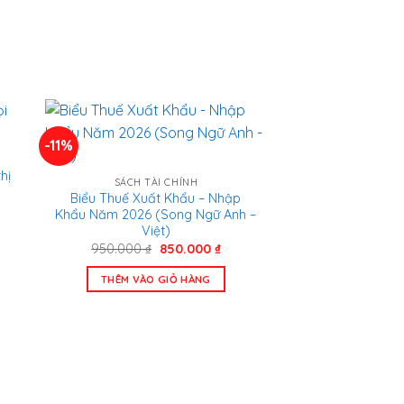
-11%
hị
SÁCH TÀI CHÍNH
Biểu Thuế Xuất Khẩu – Nhập
Khẩu Năm 2026 (Song Ngữ Anh –
Việt)
n
Giá
Giá
950.000
₫
850.000
₫
gốc
hiện
là:
tại
.000 ₫.
THÊM VÀO GIỎ HÀNG
950.000 ₫.
là:
850.000 ₫.