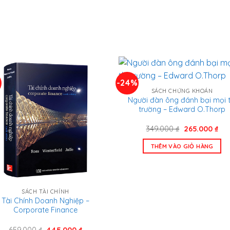
%
-24%
SÁCH CHỨNG KHOÁN
Người đàn ông đánh bại mọi t
trường – Edward O.Thorp
Giá
Giá
349.000
₫
265.000
₫
gốc
hiệ
là:
tại
THÊM VÀO GIỎ HÀNG
349.000 ₫.
là:
265
SÁCH TÀI CHÍNH
Tài Chính Doanh Nghiệp –
Corporate Finance
Giá
Giá
659.000
₫
445.000
₫