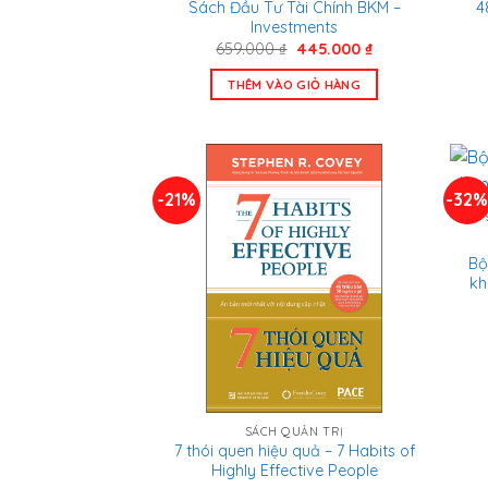
Sách Đầu Tư Tài Chính BKM –
4
Investments
Giá
Giá
659.000
₫
445.000
₫
gốc
hiện
là:
tại
THÊM VÀO GIỎ HÀNG
659.000 ₫.
là:
445.000 ₫.
-21%
-32
Bộ
kh
SÁCH QUẢN TRỊ
7 thói quen hiệu quả – 7 Habits of
Highly Effective People