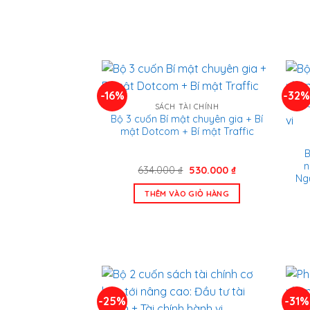
-16%
-32
SÁCH TÀI CHÍNH
Bộ 3 cuốn Bí mật chuyên gia + Bí
mật Dotcom + Bí mật Traffic
B
n
Giá
Giá
634.000
₫
530.000
₫
Ng
gốc
hiện
là:
tại
THÊM VÀO GIỎ HÀNG
634.000 ₫.
là:
530.000 ₫.
-25%
-31%