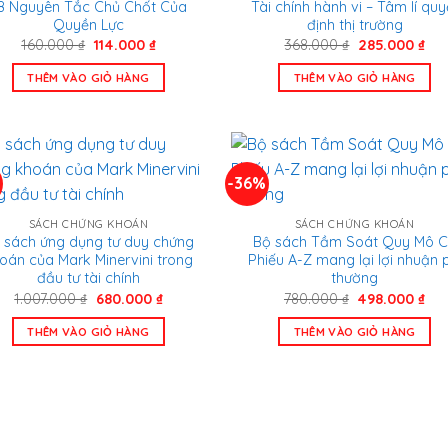
8 Nguyên Tắc Chủ Chốt Của
Tài chính hành vi – Tâm lí quy
Quyền Lực
định thị trường
Giá
Giá
Giá
Giá
160.000
₫
114.000
₫
368.000
₫
285.000
₫
gốc
hiện
gốc
hiệ
là:
tại
là:
tại
THÊM VÀO GIỎ HÀNG
THÊM VÀO GIỎ HÀNG
160.000 ₫.
là:
368.000 ₫.
là:
114.000 ₫.
285
%
-36%
SÁCH CHỨNG KHOÁN
SÁCH CHỨNG KHOÁN
 sách ứng dụng tư duy chứng
Bộ sách Tầm Soát Quy Mô 
oán của Mark Minervini trong
Phiếu A-Z mang lại lợi nhuận 
đầu tư tài chính
thường
Giá
Giá
Giá
Giá
1.007.000
₫
680.000
₫
780.000
₫
498.000
₫
gốc
hiện
gốc
hiệ
là:
tại
là:
tại
THÊM VÀO GIỎ HÀNG
THÊM VÀO GIỎ HÀNG
1.007.000 ₫.
là:
780.000 ₫.
là:
680.000 ₫.
498