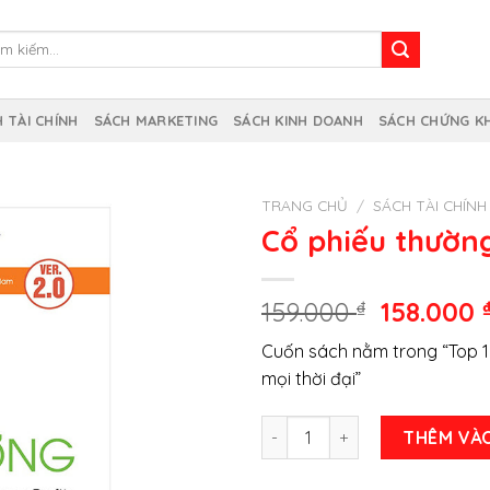
m
m:
 TÀI CHÍNH
SÁCH MARKETING
SÁCH KINH DOANH
SÁCH CHỨNG K
TRANG CHỦ
/
SÁCH TÀI CHÍNH
Cổ phiếu thường
Giá
159.000
₫
158.000
gốc
Cuốn sách nằm trong “Top 1
là:
mọi thời đại”
159.000 ₫
Cổ phiếu thường lợi nhuận ph
THÊM VÀ