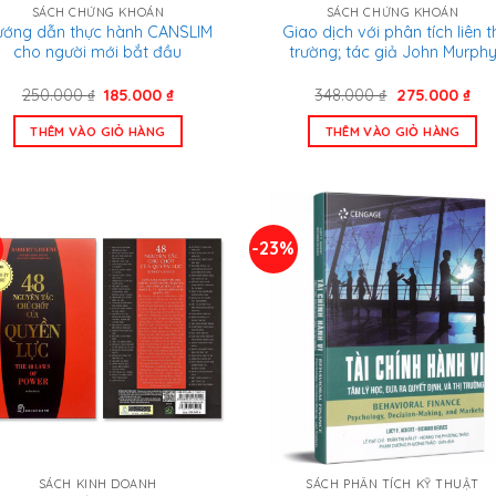
SÁCH CHỨNG KHOÁN
SÁCH CHỨNG KHOÁN
ướng dẫn thực hành CANSLIM
Giao dịch với phân tích liên t
cho người mới bắt đầu
trường; tác giả John Murph
Giá
Giá
Giá
Giá
250.000
₫
185.000
₫
348.000
₫
275.000
₫
gốc
hiện
gốc
hiệ
là:
tại
là:
tại
THÊM VÀO GIỎ HÀNG
THÊM VÀO GIỎ HÀNG
250.000 ₫.
là:
348.000 ₫.
là:
185.000 ₫.
275
%
-23%
SÁCH KINH DOANH
SÁCH PHÂN TÍCH KỸ THUẬT