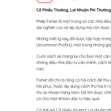
Cổ Phiếu Thường, Lợi Nhuận Phi Thường
Philip Fisher là một trong số các nhà đầu
đại nghiên cứu và áp dụng mà còn được 
Những triết lý này đã được tập hợp tro
Uncommon Profits), một trong những giáo
Cuốn sách sẽ mang lại cho bạn một cái nh
những điều nhà đầu tư cần tránh, cách t
cao.
Fisher đã chỉ ra rằng có hai cách để thu 
hồi phục; hoặc áp dụng cách thứ hai ít r
thu lợi nhuận hàng năm. Để tìm được chí
có cho một khoản đầu tư hiệu quả.
Có thể nói Cổ phiếu thường, Lợi nhuận p