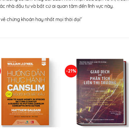
các nhà đầu tư và bất cứ ai quan tâm đến lĩnh vực này.
về chứng khoán hay nhất mọi thời đại”
%
-21%