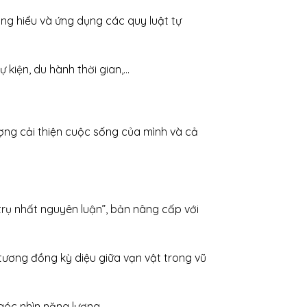
hông hiểu và ứng dụng các quy luật tự
ự kiện, du hành thời gian,…
ượng cải thiện cuộc sống của mình và cả
trụ nhất nguyên luận”, bản nâng cấp với
 tương đồng kỳ diệu giữa vạn vật trong vũ
 góc nhìn năng lượng.