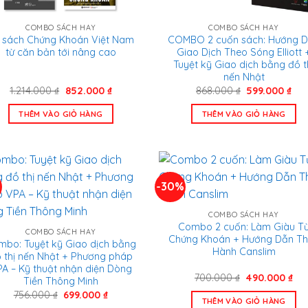
COMBO SÁCH HAY
COMBO SÁCH HAY
 sách Chứng Khoán Việt Nam
COMBO 2 cuốn sách: Hướng 
từ căn bản tới nâng cao
Giao Dịch Theo Sóng Elliott 
Tuyệt kỹ Giao dịch bằng đồ t
nến Nhật
Giá
Giá
Giá
Giá
1.214.000
₫
852.000
₫
868.000
₫
599.000
₫
gốc
hiện
gốc
hiệ
là:
tại
là:
tại
THÊM VÀO GIỎ HÀNG
THÊM VÀO GIỎ HÀNG
1.214.000 ₫.
là:
868.000 ₫.
là:
852.000 ₫.
599
-30%
COMBO SÁCH HAY
Combo 2 cuốn: Làm Giàu T
COMBO SÁCH HAY
Chứng Khoán + Hướng Dẫn T
mbo: Tuyệt kỹ Giao dịch bằng
Hành Canslim
 thị nến Nhật + Phương pháp
A – Kỹ thuật nhận diện Dòng
Giá
Gi
700.000
₫
490.000
₫
Tiền Thông Minh
gốc
hiệ
Giá
Giá
756.000
₫
699.000
₫
là:
tại
THÊM VÀO GIỎ HÀNG
gốc
hiện
700.000 ₫.
là: