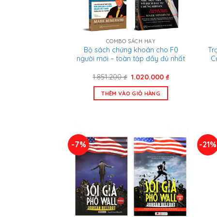
COMBO SÁCH HAY
Bộ sách chứng khoán cho F0
Tr
người mới – toàn tập đầy đủ nhất
C
Giá
Giá
1.851.200
₫
1.020.000
₫
gốc
hiện
là:
tại
THÊM VÀO GIỎ HÀNG
1.851.200 ₫.
là:
1.020.000 ₫.
-7%
-21%