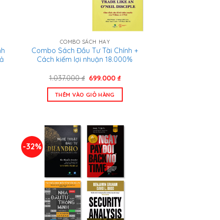
COMBO SÁCH HAY
nh
Combo Sách Đầu Tư Tài Chính +
iả
Cách kiếm lợi nhuận 18.000%
Giá
Giá
1.037.000
₫
699.000
₫
n
gốc
hiện
là:
tại
THÊM VÀO GIỎ HÀNG
1.037.000 ₫.
là:
.000 ₫.
699.000 ₫.
-32%