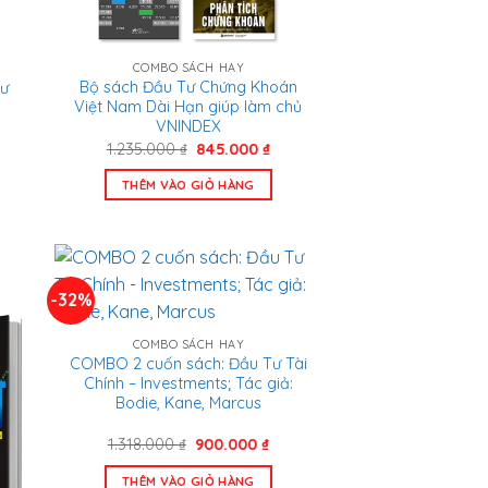
COMBO SÁCH HAY
Bộ sách Đầu Tư Chứng Khoán
hư
Việt Nam Dài Hạn giúp làm chủ
VNINDEX
Giá
Giá
1.235.000
₫
845.000
₫
n
gốc
hiện
là:
tại
THÊM VÀO GIỎ HÀNG
1.235.000 ₫.
là:
.000 ₫.
845.000 ₫.
-32%
COMBO SÁCH HAY
COMBO 2 cuốn sách: Đầu Tư Tài
Chính – Investments; Tác giả:
Bodie, Kane, Marcus
Giá
Giá
1.318.000
₫
900.000
₫
gốc
hiện
là:
tại
THÊM VÀO GIỎ HÀNG