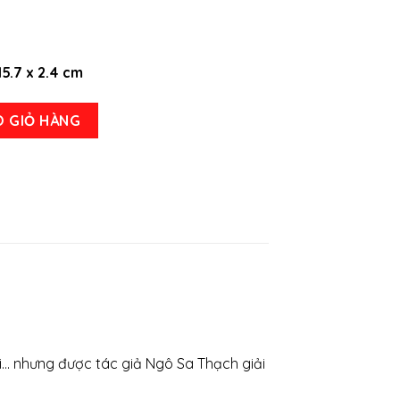
15.7 x 2.4 cm
 (Tập 1+2) số lượng
O GIỎ HÀNG
i… nhưng được tác giả Ngô Sa Thạch giải