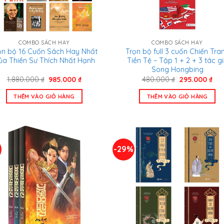
COMBO SÁCH HAY
COMBO SÁCH HAY
ọn bộ 16 Cuốn Sách Hay Nhất
Trọn bộ full 3 cuốn Chiến Tra
ủa Thiền Sư Thích Nhất Hạnh
Tiền Tệ – Tập 1 + 2 + 3 tác g
Song Hongbing
Giá
Giá
Giá
Giá
1.880.000
₫
985.000
₫
480.000
₫
295.000
₫
gốc
hiện
gốc
hiệ
là:
tại
là:
tại
THÊM VÀO GIỎ HÀNG
THÊM VÀO GIỎ HÀNG
1.880.000 ₫.
là:
480.000 ₫.
là:
985.000 ₫.
295
-29%