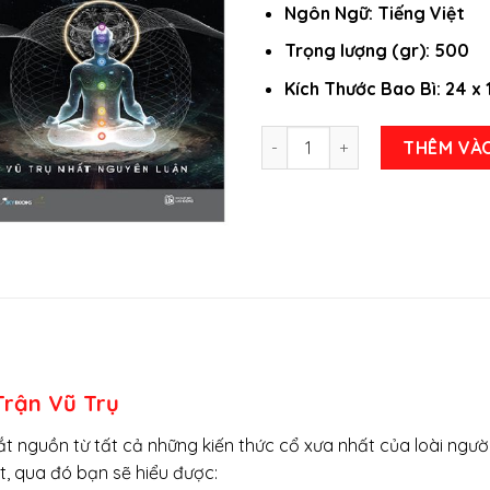
Ngôn Ngữ: Tiếng Việt
Trọng lượng (gr): 500
Kích Thước Bao Bì: 24 x 
Sách - Combo: Luật Tâm Thức
THÊM VÀ
Trận Vũ Trụ
t nguồn từ tất cả những kiến thức cổ xưa nhất của loài ngườ
t, qua đó bạn sẽ hiểu được: