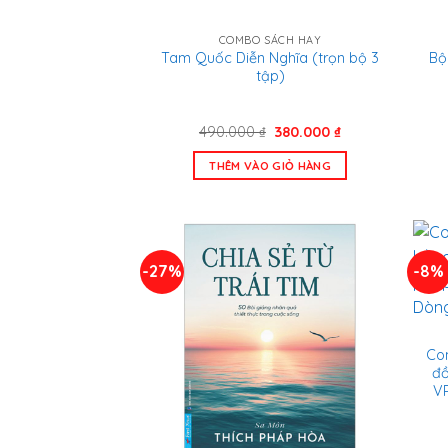
COMBO SÁCH HAY
Tam Quốc Diễn Nghĩa (trọn bộ 3
Bộ
tập)
Giá
Giá
490.000
₫
380.000
₫
gốc
hiện
là:
tại
THÊM VÀO GIỎ HÀNG
490.000 ₫.
là:
380.000 ₫.
-27%
-8%
Co
đồ
VP