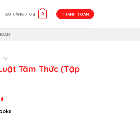
0
GIỎ HÀNG /
0
₫
THANH TOÁN
HOÁN
 HỌC
Luật Tâm Thức (Tập
Giá
0
₫
hiện
books
tại
₫.
là:
495.000 ₫.