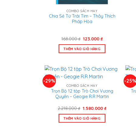
COMBO SÁCH HAY
Chia Sẻ Từ Trái Tim – Thầy Thích
Pháp Hòa
Giá
Giá
168.000
₫
123.000
₫
gốc
hiện
là:
tại
THÊM VÀO GIỎ HÀNG
168.000 ₫.
là:
123.000 ₫.
-29%
-25
COMBO SÁCH HAY
Trọn Bộ 12 tập Trò Chơi Vương
Tr
Quyền – Geogie R.R Martin
Giá
Giá
2.218.000
₫
1.580.000
₫
gốc
hiện
là:
tại
THÊM VÀO GIỎ HÀNG
2.218.000 ₫.
là:
1.580.000 ₫.