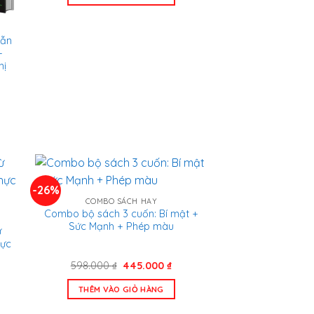
1.318.000 ₫.
là:
900.000 ₫.
Dẫn
+
hị
n
.000 ₫.
-26%
COMBO SÁCH HAY
Combo bộ sách 3 cuốn: Bí mật +
Sức Mạnh + Phép màu
ừ
hực
Giá
Giá
598.000
₫
445.000
₫
gốc
hiện
á
là:
tại
THÊM VÀO GIỎ HÀNG
n
598.000 ₫.
là:
445.000 ₫.