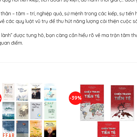
p thân – tâm – trí, nghiệp quả, sứ mệnh trong các kiếp, sự ti
ề các quy luật vũ trụ để thu hút năng lượng cải thiện cuộc s
ữa lành” được tung hô, bạn càng cần hiểu rõ về ma trận tâm t
 quan điểm.
%
-39%