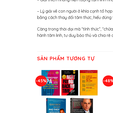
– Lý giải về con người ở khía cạnh tổ hợ
bằng cách thay đổi tâm thức, hiểu đúng v
Càng trong thời đại mà “tỉnh thức”, “ch
hành tâm linh, tư duy bảo thủ và chia rẽ
SẢN PHẨM TƯƠNG TỰ
-45%
-48