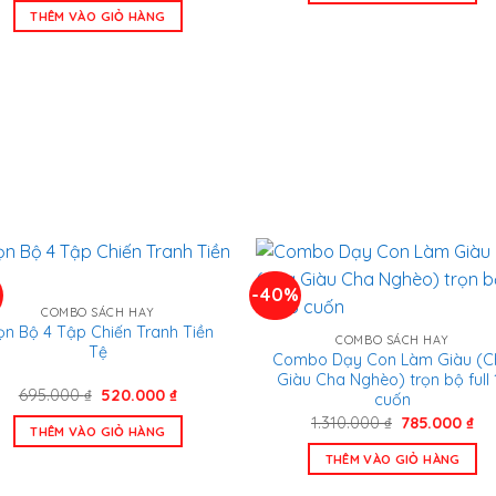
là:
tại
490
THÊM VÀO GIỎ HÀNG
756.000 ₫.
là:
699.000 ₫.
%
-40%
COMBO SÁCH HAY
ọn Bộ 4 Tập Chiến Tranh Tiền
COMBO SÁCH HAY
Tệ
Combo Dạy Con Làm Giàu (C
Giàu Cha Nghèo) trọn bộ full 
Giá
Giá
695.000
₫
520.000
₫
cuốn
gốc
hiện
Giá
Gi
1.310.000
₫
785.000
₫
là:
tại
THÊM VÀO GIỎ HÀNG
gốc
hiệ
695.000 ₫.
là:
là:
tại
520.000 ₫.
THÊM VÀO GIỎ HÀNG
1.310.000 ₫.
là:
785