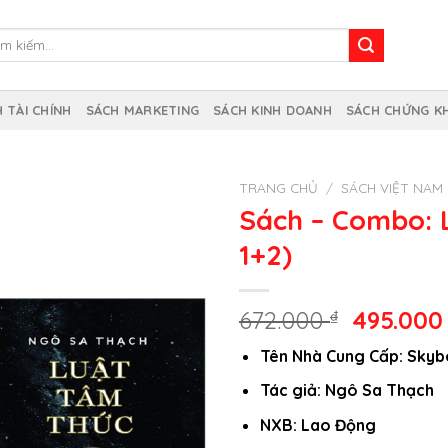
m
m:
 TÀI CHÍNH
SÁCH MARKETING
SÁCH KINH DOANH
SÁCH CHỨNG K
TRANG CHỦ
/
SÁCH VIỆT NAM
Sách – Combo: 
1+2)
Giá
672.000
₫
495.00
gốc
Tên Nhà Cung Cấp: Sky
là:
672.000 
Tác giả: Ngô Sa Thạch
NXB: Lao Động