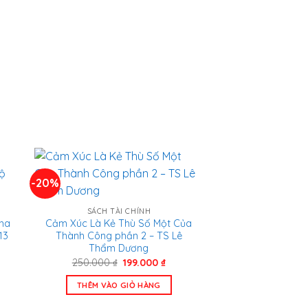
.000 ₫.
-20%
SÁCH TÀI CHÍNH
ha
Cảm Xúc Là Kẻ Thù Số Một Của
13
Thành Công phần 2 – TS Lê
Thẩm Dương
á
Giá
Giá
250.000
₫
199.000
₫
n
gốc
hiện
là:
tại
THÊM VÀO GIỎ HÀNG
250.000 ₫.
là:
.000 ₫.
199.000 ₫.