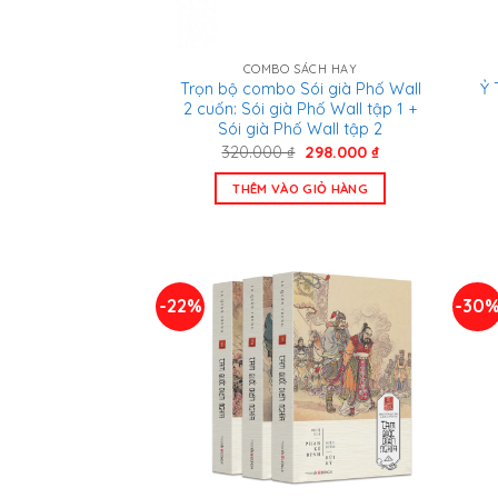
COMBO SÁCH HAY
Trọn bộ combo Sói già Phố Wall
Ỷ 
2 cuốn: Sói già Phố Wall tập 1 +
Sói già Phố Wall tập 2
Giá
Giá
320.000
₫
298.000
₫
gốc
hiện
là:
tại
THÊM VÀO GIỎ HÀNG
320.000 ₫.
là:
298.000 ₫.
-22%
-30