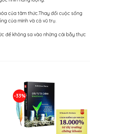
ến hóa của tâm thức.Thay đổi cuộc sống
ống của mình và cả vũ trụ.
hức để không sa vào những cái bẫy thực
-33%