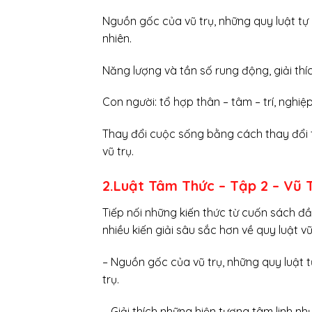
Nguồn gốc của vũ trụ, những quy luật tự n
nhiên.
Năng lượng và tần số rung động, giải thíc
Con người: tổ hợp thân – tâm – trí, nghiệ
Thay đổi cuộc sống bằng cách thay đổi t
vũ trụ.
2.Luật Tâm Thức – Tập 2 – Vũ
Tiếp nối những kiến thức từ cuốn sách đ
nhiều kiến giải sâu sắc hơn về quy luật v
– Nguồn gốc của vũ trụ, những quy luật t
trụ.
– Giải thích những hiện tượng tâm linh như