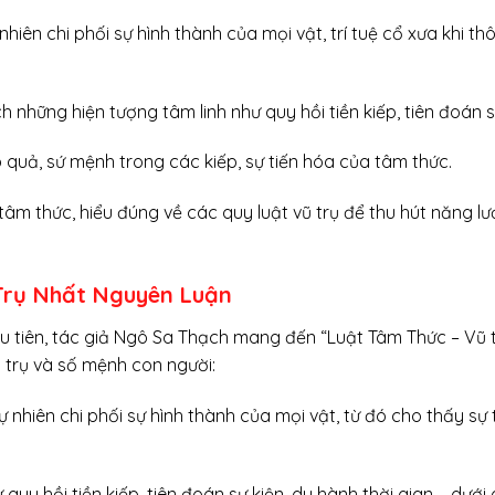
hiên chi phối sự hình thành của mọi vật, trí tuệ cổ xưa khi t
h những hiện tượng tâm linh như quy hồi tiền kiếp, tiên đoán s
p quả, sứ mệnh trong các kiếp, sự tiến hóa của tâm thức.
âm thức, hiểu đúng về các quy luật vũ trụ để thu hút năng l
 Trụ Nhất Nguyên Luận
ầu tiên, tác giả Ngô Sa Thạch mang đến “Luật Tâm Thức – Vũ 
ũ trụ và số mệnh con người:
ự nhiên chi phối sự hình thành của mọi vật, từ đó cho thấy sự
 quy hồi tiền kiếp, tiên đoán sự kiện, du hành thời gian,… dưới