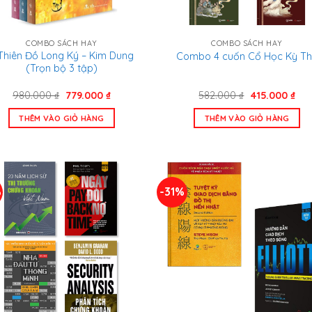
COMBO SÁCH HAY
COMBO SÁCH HAY
Thiên Đồ Long Ký – Kim Dung
Combo 4 cuốn Cổ Học Kỳ T
(Trọn bộ 3 tập)
Giá
Giá
Giá
Giá
980.000
₫
779.000
₫
582.000
₫
415.000
₫
gốc
hiện
gốc
hiệ
là:
tại
là:
tại
THÊM VÀO GIỎ HÀNG
THÊM VÀO GIỎ HÀNG
980.000 ₫.
là:
582.000 ₫.
là:
779.000 ₫.
415
%
-31%