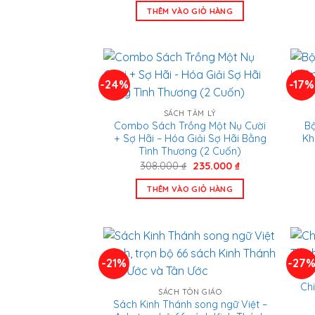
là:
tại
THÊM VÀO GIỎ HÀNG
1.100.000 ₫.
là:
800.000 ₫.
-24%
-17%
SÁCH TÂM LÝ
Combo Sách Trồng Một Nụ Cười
Bộ
+ Sợ Hãi – Hóa Giải Sợ Hãi Bằng
Kh
Tình Thương (2 Cuốn)
Giá
Giá
308.000
₫
235.000
₫
gốc
hiện
là:
tại
THÊM VÀO GIỎ HÀNG
308.000 ₫.
là:
235.000 ₫.
-21%
-27
Chi
SÁCH TÔN GIÁO
Sách Kinh Thánh song ngữ Việt –