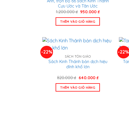
Anh, trọn bộ 66 sách Kinh Thánh
Cựu Ước và Tân Ước
Giá
Giá
1.200.000
₫
950.000
₫
gốc
hiện
là:
tại
THÊM VÀO GIỎ HÀNG
1.200.000 ₫.
là:
950.000 ₫.
-22%
-22
SÁCH TÔN GIÁO
Sách Kinh Thánh bản dịch hiệu
Ta
đính khổ lớn
Giá
Giá
820.000
₫
640.000
₫
gốc
hiện
là:
tại
THÊM VÀO GIỎ HÀNG
820.000 ₫.
là:
640.000 ₫.