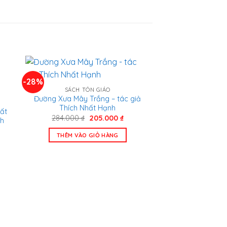
-28%
SÁCH TÔN GIÁO
Đường Xưa Mây Trắng – tác giả
Thích Nhất Hạnh
ất
Giá
Giá
284.000
₫
205.000
₫
nh
gốc
hiện
á
là:
tại
THÊM VÀO GIỎ HÀNG
ện
284.000 ₫.
là:
205.000 ₫.
5.000 ₫.