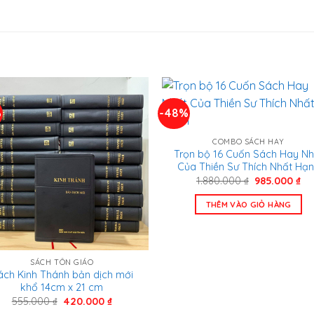
%
-48%
COMBO SÁCH HAY
Trọn bộ 16 Cuốn Sách Hay Nh
Của Thiền Sư Thích Nhất Hạ
Giá
Gi
1.880.000
₫
985.000
₫
gốc
hi
là:
tại
THÊM VÀO GIỎ HÀNG
1.880.000 ₫.
là:
98
SÁCH TÔN GIÁO
ách Kinh Thánh bản dịch mới
khổ 14cm x 21 cm
Giá
Giá
555.000
₫
420.000
₫
gốc
hiện