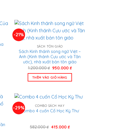
-21%
ủa
SÁCH TÔN GIÁO
Sách Kinh thánh song ngữ Việt –
Anh (Kinh thánh Cựu ước và Tân
á
ước), nhà xuất bản tôn giáo
n
Giá
Giá
1.200.000
₫
950.000
₫
gốc
hiện
là:
tại
.000 ₫.
THÊM VÀO GIỎ HÀNG
1.200.000 ₫.
là:
950.000 ₫.
COMBO SÁCH HAY
-29%
Combo 4 cuốn Cổ Học Kỳ Thư
Tân
Giá
Giá
582.000
₫
415.000
₫