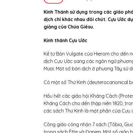
Kinh Thánh sử dụng trong các giáo ph
dịch chỉ khác nhau đôi chút. Cựu Ước 
giảng của Chúa Giêsu.
Kinh thánh Cựu Ước
Kể từ Bản Vulgate của Hierom cho đến n
dịch Cựu Ước sang các ngôn ngữ phương
Mươi. Một số bản dịch ở phương Tây sử 
Có một số Thứ Kinh (deuterocanonical b
Hầu hết các giáo hội Kháng Cách (Prote
Kháng Cách cho đến thập niên 1820, tro
các sách Thứ Kinh là một phần của Cựu 
Công giáo công nhận 7 sách (Tôbia, Giu
trong sách Étte và Đanien. Một số giáo 