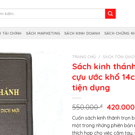
m
m:
 TÀI CHÍNH
SÁCH MARKETING
SÁCH KINH DOANH
SÁCH CHỨNG K
TRANG CHỦ
/
SÁCH TÔN GIÁO
Sách kinh thánh
cựu ước khổ 14
tiện dụng
Giá
550.000
₫
420.00
gốc
Cuốn sách kinh thánh trọn b
là:
một trong những phiên bản m
550.000 
thích hợp cho việc cầm tay, 