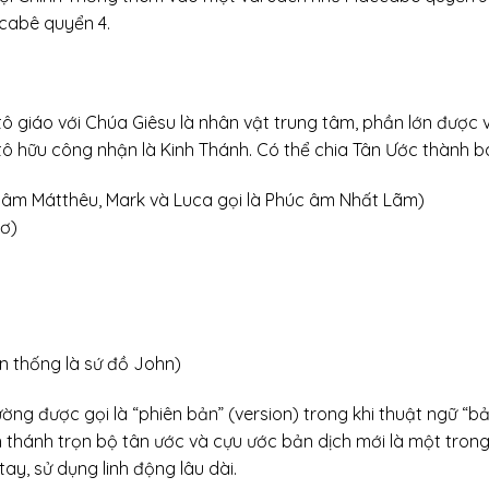
acabê quyển 4.
ô giáo với Chúa Giêsu là nhân vật trung tâm, phần lớn được v
itô hữu công nhận là Kinh Thánh. Có thể chia Tân Ước thành 
 âm Mátthêu, Mark và Luca gọi là Phúc âm Nhất Lãm)
ơ)
n thống là sứ đồ John)
ường được gọi là “phiên bản” (version) trong khi thuật ngữ “
 thánh trọn bộ tân ước và cựu ước bản dịch mới là một tron
ay, sử dụng linh động lâu dài.