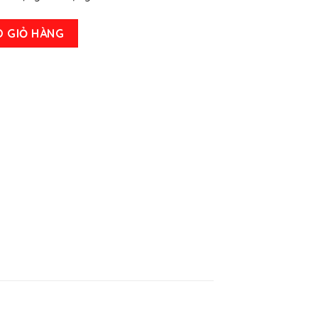
420.000 ₫.
ước và cựu ước khổ 14cm x 21 cm cầm tay tiện dụng số lượng
O GIỎ HÀNG