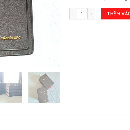
Sách kinh thánh trọn bộ tân 
THÊM VÀ