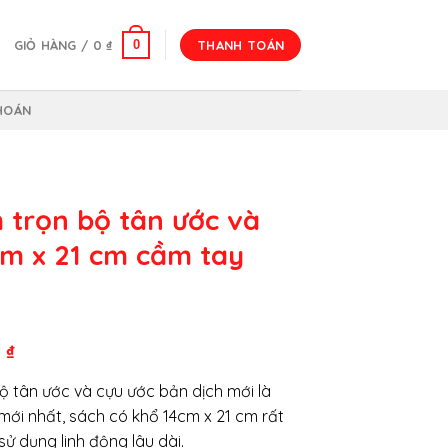
0
GIỎ HÀNG /
0
₫
THANH TOÁN
HOÁN
 trọn bộ tân ước và
cm x 21 cm cầm tay
Giá
0
₫
hiện
ộ tân ước và cựu ước bản dịch mới là
tại
ới nhất, sách có khổ 14cm x 21 cm rất
₫.
là:
sử dụng linh động lâu dài.