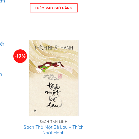
1cm
gốc
hiện
là:
tại
THÊM VÀO GIỎ HÀNG
582.000 ₫.
là:
á
415.000 ₫.
n
.000 ₫.
-19%
n
h
á
n
.000 ₫.
SÁCH TÂM LINH
Sách Thả Một Bè Lau – Thích
Nhât Hạnh