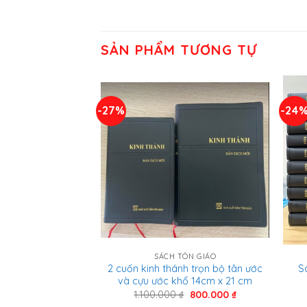
SẢN PHẨM TƯƠNG TỰ
-27%
-24
SÁCH TÔN GIÁO
2 cuốn kinh thánh trọn bộ tân ước
S
và cựu ước khổ 14cm x 21 cm
Giá
Giá
1.100.000
₫
800.000
₫
gốc
hiện