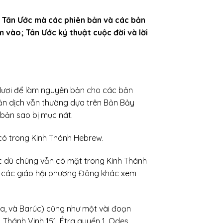
 Tân Ước mà các phiên bản và các bản
 vào; Tân Ước ký thuật cuộc đời và lời
 Mươi để làm nguyên bản cho các bản
n dịch vẫn thường dựa trên Bản Bảy
bản sao bị mục nát.
có trong Kinh Thánh Hebrew.
c dù chúng vẫn có mặt trong Kinh Thánh
à các giáo hội phương Đông khác xem
a, và Barúc) cũng như một vài đoạn
Thánh Vịnh 151, Étra quyển 1, Odes,