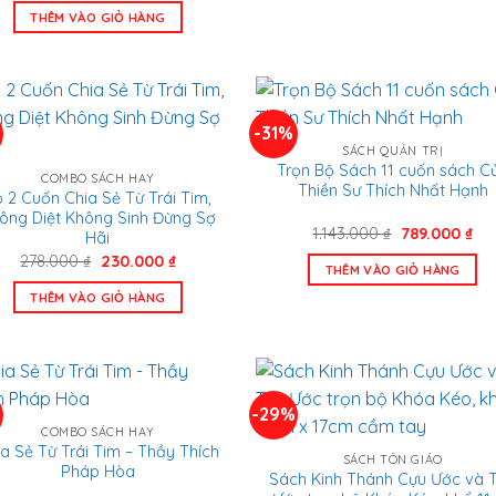
là:
tại
THÊM VÀO GIỎ HÀNG
555.000 ₫.
là:
420.000 ₫.
-31%
SÁCH QUẢN TRỊ
Trọn Bộ Sách 11 cuốn sách C
COMBO SÁCH HAY
Thiền Sư Thích Nhất Hạnh
 2 Cuốn Chia Sẻ Từ Trái Tim,
ông Diệt Không Sinh Đừng Sợ
Giá
Gi
1.143.000
₫
789.000
₫
Hãi
gốc
hiệ
Giá
Giá
278.000
₫
230.000
₫
là:
tại
THÊM VÀO GIỎ HÀNG
gốc
hiện
1.143.000 ₫.
là:
là:
tại
789
THÊM VÀO GIỎ HÀNG
278.000 ₫.
là:
230.000 ₫.
%
-29%
COMBO SÁCH HAY
a Sẻ Từ Trái Tim – Thầy Thích
SÁCH TÔN GIÁO
Pháp Hòa
Sách Kinh Thánh Cựu Ước và 