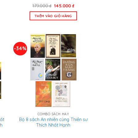
Giá
Giá
179.000
₫
145.000
₫
gốc
hiện
là:
tại
THÊM VÀO GIỎ HÀNG
179.000 ₫.
là:
145.000 ₫.
-34%
COMBO SÁCH HAY
ất
Bộ 8 sách An nhiên cùng Thiền sư
nh
Thích Nhất Hạnh