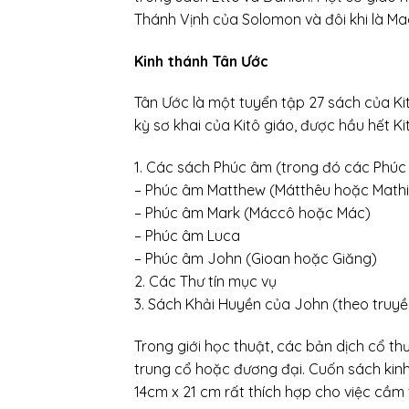
Thánh Vịnh của Solomon và đôi khi là M
Kinh thánh Tân Ước
Tân Ước là một tuyển tập 27 sách của Kit
kỳ sơ khai của Kitô giáo, được hầu hết K
1. Các sách Phúc âm (trong đó các Phúc
– Phúc âm Matthew (Mátthêu hoặc Mathi
– Phúc âm Mark (Máccô hoặc Mác)
– Phúc âm Luca
– Phúc âm John (Gioan hoặc Giăng)
2. Các Thư tín mục vụ
3. Sách Khải Huyền của John (theo truyề
Trong giới học thuật, các bản dịch cổ th
trung cổ hoặc đương đại. Cuốn sách kinh
14cm x 21 cm rất thích hợp cho việc cầm t