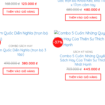
Ước trọn bộ Khóa Kéo, khổ 1
Giá
Giá
168.000
₫
123.000
₫
x 17cm cầm tay
gốc
hiện
Giá
Gi
680.000
₫
480.000
₫
là:
tại
THÊM VÀO GIỎ HÀNG
gốc
hiệ
168.000 ₫.
là:
là:
tại
123.000 ₫.
THÊM VÀO GIỎ HÀNG
680.000 ₫.
là:
480
%
-37%
COMBO SÁCH HAY
m Quốc Diễn Nghĩa (trọn bộ 3
SÁCH KỸ NĂNG
tập)
Combo 5 Cuốn: Những Quyể
Sách Hay Của Thiền Sư Thíc
Giá
Giá
490.000
₫
380.000
₫
Nhất Hạnh
gốc
hiện
Giá
Gi
703.000
₫
445.000
₫
là:
tại
THÊM VÀO GIỎ HÀNG
gốc
hiệ
490.000 ₫.
là:
là:
tại
380.000 ₫.
THÊM VÀO GIỎ HÀNG
703.000 ₫.
là:
445