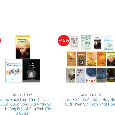
%
-45%
SÁCH TÂM LÝ
SÁCH TÔN GIÁO
ombo Sách Luật Tâm Thức +
Trọn Bộ 14 Cuốn Sách Hay Nh
y Đổi Cuộc Sống Với Nhân Số
Của Thiền Sư Thích Nhất Hạ
 + Không Diệt Không Sinh (Bộ
3 Cuốn)