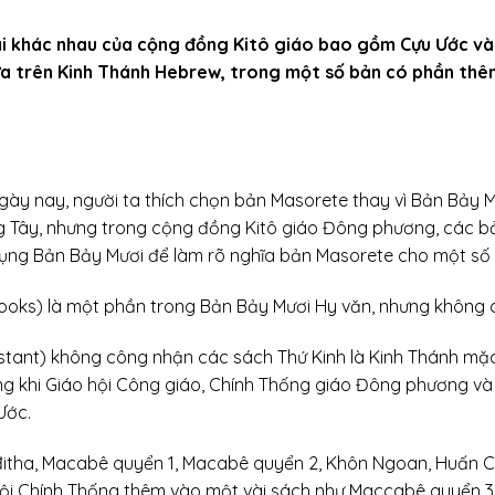
ái khác nhau của cộng đồng Kitô giáo bao gồm Cựu Ước và
dựa trên Kinh Thánh Hebrew, trong một số bản có phần thêm
gày nay, người ta thích chọn bản Masorete thay vì Bản Bảy
 Tây, nhưng trong cộng đồng Kitô giáo Đông phương, các bả
dụng Bản Bảy Mươi để làm rõ nghĩa bản Masorete cho một số 
ooks) là một phần trong Bản Bảy Mươi Hy văn, nhưng không 
stant) không công nhận các sách Thứ Kinh là Kinh Thánh mặ
ng khi Giáo hội Công giáo, Chính Thống giáo Đông phương v
Ước.
đitha, Macabê quyển 1, Macabê quyển 2, Khôn Ngoan, Huấn C
hội Chính Thống thêm vào một vài sách như Maccabê quyển 3, 