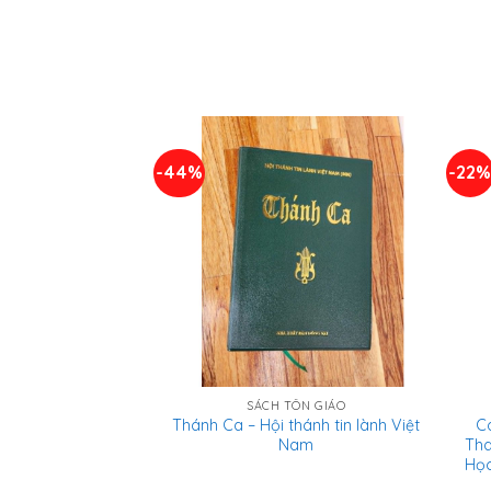
-44%
-22
SÁCH TÔN GIÁO
Thánh Ca – Hội thánh tin lành Việt
C
Nam
Tha
Học