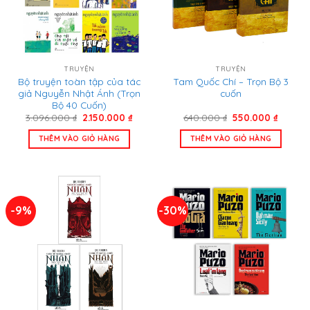
TRUYỆN
TRUYỆN
Bộ truyện toàn tập của tác
Tam Quốc Chí – Trọn Bộ 3
giả Nguyễn Nhật Ánh (Trọn
cuốn
Bộ 40 Cuốn)
Giá
Giá
Giá
Giá
3.096.000
₫
2.150.000
₫
640.000
₫
550.000
₫
gốc
hiện
gốc
hiện
là:
tại
là:
tại
THÊM VÀO GIỎ HÀNG
THÊM VÀO GIỎ HÀNG
3.096.000 ₫.
là:
640.000 ₫.
là:
2.150.000 ₫.
550.00
-9%
-30%