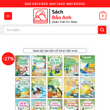
Skip
NHÀ SÁCH BẢO ANH | BẢO ANH BOOKS
to
content
0
Tìm
kiếm:
-27%