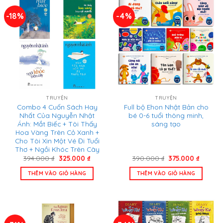
-18%
-4%
TRUYỆN
TRUYỆN
Combo 4 Cuốn Sách Hay
Full bộ Ehon Nhật Bản cho
Nhất Của Nguyễn Nhật
bé 0-6 tuổi thông minh,
Ánh: Mắt Biếc + Tôi Thấy
sáng tạo
Hoa Vàng Trên Cỏ Xanh +
Cho Tôi Xin Một Vé Đi Tuổi
Thơ + Ngồi Khóc Trên Cây
Giá
Giá
Giá
Giá
394.000
₫
325.000
₫
390.000
₫
375.000
₫
gốc
hiện
gốc
hiện
là:
tại
là:
tại
THÊM VÀO GIỎ HÀNG
THÊM VÀO GIỎ HÀNG
394.000 ₫.
là:
390.000 ₫.
là:
325.000 ₫.
375.000