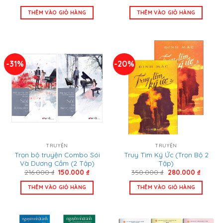
gốc
hiện
gốc
hiện
là:
tại
là:
tại
THÊM VÀO GIỎ HÀNG
THÊM VÀO GIỎ HÀNG
145.000 ₫.
là:
1.281.000 ₫.
là:
101.000 ₫.
899.00
-31%
-20%
TRUYỆN
TRUYỆN
Trọn bộ truyện Combo Sói
Truy Tìm Ký Ức (Trọn Bộ 2
Và Dương Cầm (2 Tập)
Tập)
Giá
Giá
Giá
Giá
216.000
₫
150.000
₫
350.000
₫
280.000
₫
gốc
hiện
gốc
hiện
là:
tại
là:
tại
THÊM VÀO GIỎ HÀNG
THÊM VÀO GIỎ HÀNG
216.000 ₫.
là:
350.000 ₫.
là:
150.000 ₫.
280.00