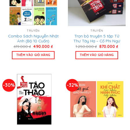
TRUYỆN
TRUYỆN
Combo Sách Nguyễn Nhật
Trọn bộ truyện 5 tập Tử
Ánh (Bộ 10 Cuốn)
Thư Tây Hạ – Cố Phi Ngư
Giá
Giá
Giá
Giá
619.000
₫
490.000
₫
1.250.000
₫
870.000
₫
gốc
hiện
gốc
hiện
là:
tại
là:
tại
THÊM VÀO GIỎ HÀNG
THÊM VÀO GIỎ HÀNG
619.000 ₫.
là:
1.250.000 ₫.
là:
490.000 ₫.
870.00
-30%
-32%