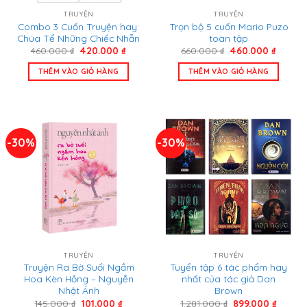
TRUYỆN
TRUYỆN
Combo 3 Cuốn Truyện hay:
Trọn bộ 5 cuốn Mario Puzo
Chúa Tể Những Chiếc Nhẫn
toàn tập
Giá
Giá
Giá
Giá
460.000
₫
420.000
₫
660.000
₫
460.000
₫
gốc
hiện
gốc
hiện
là:
tại
là:
tại
THÊM VÀO GIỎ HÀNG
THÊM VÀO GIỎ HÀNG
460.000 ₫.
là:
660.000 ₫.
là:
420.000 ₫.
460.00
-30%
-30%
TRUYỆN
TRUYỆN
Truyện Ra Bờ Suối Ngắm
Tuyển tập 6 tác phẩm hay
Hoa Kèn Hồng – Nguyễn
nhất của tác giả Dan
Nhật Ánh
Brown
Giá
Giá
Giá
Giá
145.000
₫
101.000
₫
1.281.000
₫
899.000
₫