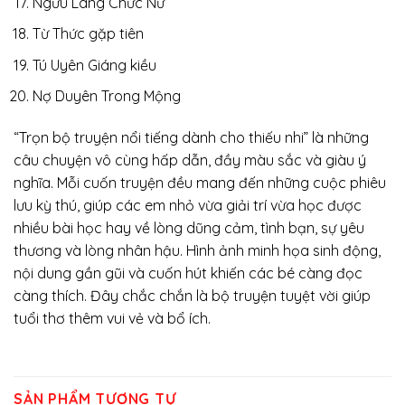
Ngưu Lang Chức Nữ
Từ Thức gặp tiên
Tú Uyên Giáng kiều
Nợ Duyên Trong Mộng
“Trọn bộ truyện nổi tiếng dành cho thiếu nhi” là những
câu chuyện vô cùng hấp dẫn, đầy màu sắc và giàu ý
nghĩa. Mỗi cuốn truyện đều mang đến những cuộc phiêu
lưu kỳ thú, giúp các em nhỏ vừa giải trí vừa học được
nhiều bài học hay về lòng dũng cảm, tình bạn, sự yêu
thương và lòng nhân hậu. Hình ảnh minh họa sinh động,
nội dung gần gũi và cuốn hút khiến các bé càng đọc
càng thích. Đây chắc chắn là bộ truyện tuyệt vời giúp
tuổi thơ thêm vui vẻ và bổ ích.
SẢN PHẨM TƯƠNG TỰ