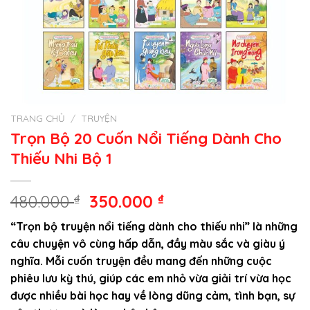
TRANG CHỦ
/
TRUYỆN
Trọn Bộ 20 Cuốn Nổi Tiếng Dành Cho
Thiếu Nhi Bộ 1
Giá
Giá
480.000
₫
350.000
₫
gốc
hiện
“Trọn bộ truyện nổi tiếng dành cho thiếu nhi” là những
là:
tại
câu chuyện vô cùng hấp dẫn, đầy màu sắc và giàu ý
480.000 ₫.
là:
nghĩa. Mỗi cuốn truyện đều mang đến những cuộc
350.000 ₫.
phiêu lưu kỳ thú, giúp các em nhỏ vừa giải trí vừa học
được nhiều bài học hay về lòng dũng cảm, tình bạn, sự