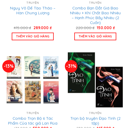
TRUYỆN
TRUYỆN
Ngụy Võ Đế Tào Tháo –
Combo Bạn Đắt Giá Bao
Hàn Chung Lượng
Nhiêu + Khí Chất Bao Nhiêu
– Hạnh Phúc Bấy Nhiêu (2
Cuốn)
Giá
Giá
Giá
Giá
415.000
₫
289.000
₫
220.000
₫
150.000
₫
gốc
hiện
gốc
hiện
là:
tại
là:
tại
THÊM VÀO GIỎ HÀNG
THÊM VÀO GIỎ HÀNG
415.000 ₫.
là:
220.000 ₫.
là:
289.000 ₫.
150.000
-13%
-31%
TRUYỆN
TRUYỆN
Combo Trọn Bộ 6 Tác
Trọn bộ truyện Đạo Tình (2
Phẩm Của tác giả Lan Rùa
tập)
Giá
Giá
Giá
Giá