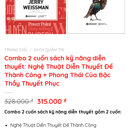
TRANG CHỦ
/
SÁCH QUẢN TRỊ
Combo 2 cuốn sách kỹ năng diễn
thuyết: Nghệ Thuật Diễn Thuyết Để
Thành Công + Phong Thái Của Bậc
Thầy Thuyết Phục
Giá
Giá
328.000
₫
315.000
₫
gốc
hiện
Combo 2 cuốn sách kỹ năng diễn thuyết gồm 2 cuốn:
là:
tại
328.000 ₫.
là:
Nghệ Thuật Diễn Thuyết Để Thành Công
315.000 ₫.