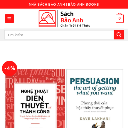
Skip
NHÀ SÁCH BẢO ANH | BẢO ANH BOOKS
to
content
0
Tìm
kiếm:
-4%