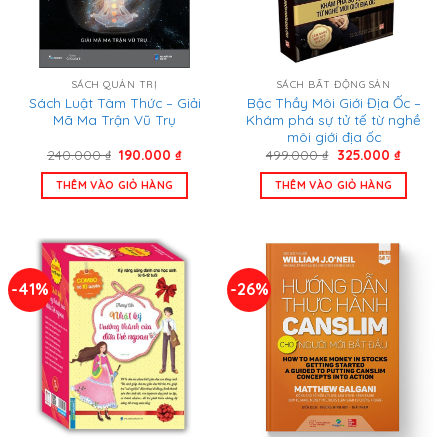
SÁCH QUẢN TRỊ
SÁCH BẤT ĐỘNG SẢN
Sách Luật Tâm Thức – Giải
Bậc Thầy Môi Giới Địa Ốc –
Mã Ma Trận Vũ Trụ
Khám phá sự tử tế từ nghề
môi giới địa ốc
Giá
Giá
Giá
Giá
240.000
₫
190.000
₫
499.000
₫
325.000
₫
gốc
hiện
gốc
hiện
là:
tại
là:
tại
THÊM VÀO GIỎ HÀNG
THÊM VÀO GIỎ HÀNG
240.000 ₫.
là:
499.000 ₫.
là:
190.000 ₫.
325.000
-41%
-26%