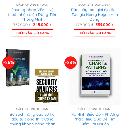
SÁCH CHỨNG KHOÁN
SÁCH BẤT ĐỘNG SẢN
Phương pháp VPA – Kỹ
Bậc thầy môi giới địa ốc –
thuật nhận diện Dòng Tiền
Tác giả Henry Huỳnh Anh
Thông Minh
Dũng
Giá
Giá
Giá
Giá
357.000
₫
245.000
₫
499.000
₫
339.000
₫
gốc
hiện
gốc
hiện
là:
tại
là:
tại
THÊM VÀO GIỎ HÀNG
THÊM VÀO GIỎ HÀNG
357.000 ₫.
là:
499.000 ₫.
là:
245.000 ₫.
339.000
-26%
-28%
SÁCH CHỨNG KHOÁN
SÁCH CHỨNG KHOÁN
Bộ sách nâng cao cơ hội
Mô Hình Biểu Đồ – Phương
đầu tư trong thị trường
Pháp Hiệu Quả Để Tìm
chứng khoán bằng phân
Kiếm Lợi Nhuận