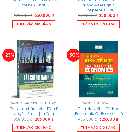
thị nến Nhật
Vượng – Design a
Prosperous Life
Giá
Giá
Giá
Giá
499.000
₫
350.000
₫
299.000
₫
250.000
₫
gốc
hiện
gốc
hiện
là:
tại
là:
tại
THÊM VÀO GIỎ HÀNG
THÊM VÀO GIỎ HÀNG
499.000 ₫.
là:
299.000 ₫.
là:
350.000 ₫.
250.00
-23%
-30%
SÁCH PHÂN TÍCH KỸ THUẬT
SÁCH KINH DOANH
Tài chính hành vi – Tâm lí
Tinh Hoa Kinh Tế Học
quyết định thị trường
(Essentials Of Economics)
Giá
Giá
Giá
Giá
368.000
₫
285.000
₫
465.000
₫
325.000
₫
gốc
hiện
gốc
hiện
là:
tại
là:
tại
THÊM VÀO GIỎ HÀNG
THÊM VÀO GIỎ HÀNG
368.000 ₫.
là:
465.000 ₫.
là: