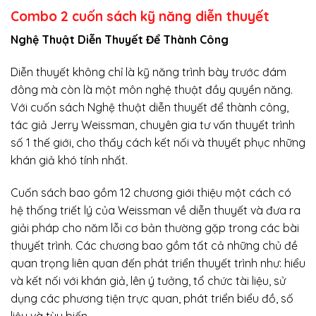
Combo 2 cuốn sách kỹ năng diễn thuyết
Nghệ Thuật Diễn Thuyết Để Thành Công
Diễn thuyết không chỉ là kỹ năng trình bày trước đám
đông mà còn là một môn nghệ thuật đầy quyền năng.
Với cuốn sách Nghệ thuật diễn thuyết để thành công,
tác giả Jerry Weissman, chuyên gia tư vấn thuyết trình
số 1 thế giới, cho thấy cách kết nối và thuyết phục những
khán giả khó tính nhất.
Cuốn sách bao gồm 12 chương giới thiệu một cách có
hệ thống triết lý của Weissman về diễn thuyết và đưa ra
giải pháp cho năm lỗi cơ bản thường gặp trong các bài
thuyết trình. Các chương bao gồm tất cả những chủ đề
quan trọng liên quan đến phát triển thuyết trình như: hiểu
và kết nối với khán giả, lên ý tưởng, tổ chức tài liệu, sử
dụng các phương tiện trực quan, phát triển biểu đồ, số
liệu và tùy biến.