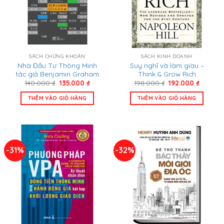
SÁCH CHỨNG KHOÁN
SÁCH KINH DOANH
Nhà Đầu Tư Thông Minh
Suy nghĩ và làm giàu –
tác giả Benjamin Graham
Think & Grow Rich
Giá
Giá
Giá
Giá
140.000
₫
135.000
₫
198.000
₫
192.000
₫
gốc
hiện
gốc
hiện
là:
tại
là:
tại
THÊM VÀO GIỎ HÀNG
THÊM VÀO GIỎ HÀNG
140.000 ₫.
là:
198.000 ₫.
là:
135.000 ₫.
192.000
-31%
-32%