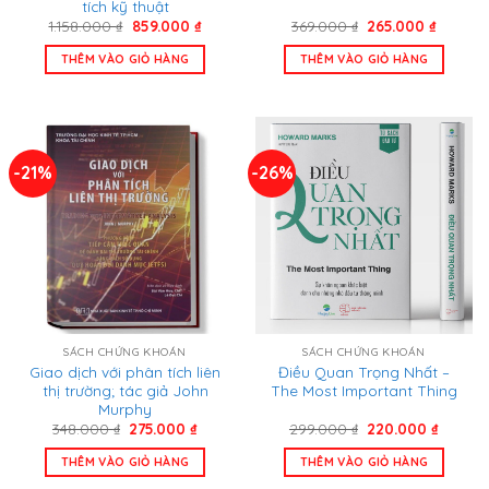
tích kỹ thuật
Giá
Giá
Giá
Giá
1.158.000
₫
859.000
₫
369.000
₫
265.000
₫
gốc
hiện
gốc
hiện
là:
tại
là:
tại
THÊM VÀO GIỎ HÀNG
THÊM VÀO GIỎ HÀNG
1.158.000 ₫.
là:
369.000 ₫.
là:
859.000 ₫.
265.000
-21%
-26%
SÁCH CHỨNG KHOÁN
SÁCH CHỨNG KHOÁN
Giao dịch với phân tích liên
Điều Quan Trọng Nhất –
thị trường; tác giả John
The Most Important Thing
Murphy
Giá
Giá
Giá
Giá
348.000
₫
275.000
₫
299.000
₫
220.000
₫
gốc
hiện
gốc
hiện
là:
tại
là:
tại
THÊM VÀO GIỎ HÀNG
THÊM VÀO GIỎ HÀNG
348.000 ₫.
là:
299.000 ₫.
là:
275.000 ₫.
220.00