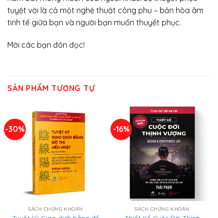
tuyệt vời là cả một nghệ thuật công phu – bản hòa âm
tinh tế giữa bạn và người bạn muốn thuyết phục.
Mời các bạn đón đọc!
SẢN PHẨM TƯƠNG TỰ
-30%
-16%
SÁCH CHỨNG KHOÁN
SÁCH CHỨNG KHOÁN
Tuyệt kỹ Giao dịch bằng đồ
Thiết Kế Cuộc Đời Thịnh