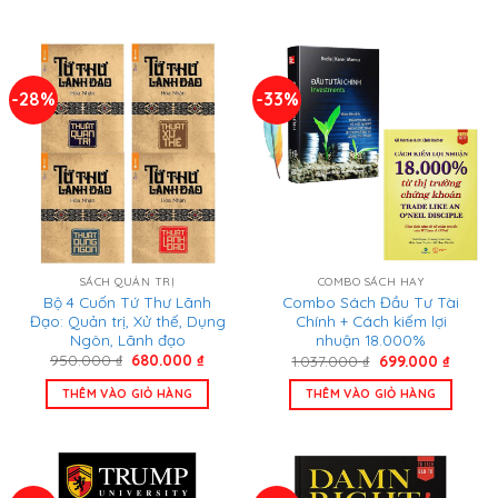
285.000 ₫.
325.000
-28%
-33%
SÁCH QUẢN TRỊ
COMBO SÁCH HAY
Bộ 4 Cuốn Tứ Thư Lãnh
Combo Sách Đầu Tư Tài
Đạo: Quản trị, Xử thế, Dụng
Chính + Cách kiếm lợi
Ngôn, Lãnh đạo
nhuận 18.000%
Giá
Giá
Giá
Giá
950.000
₫
680.000
₫
1.037.000
₫
699.000
₫
gốc
hiện
gốc
hiện
là:
tại
là:
tại
THÊM VÀO GIỎ HÀNG
THÊM VÀO GIỎ HÀNG
950.000 ₫.
là:
1.037.000 ₫.
là:
680.000 ₫.
699.00