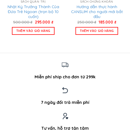
SÁCH QUẢN TRỊ
SÁCH CHỨNG KHOÁN
Nhật Ký Trưởng Thành Của
Hướng dẫn thực hành
Đứa Trẻ Ngoan (trọn bộ 10
CANSLIM cho người mới bắt
cuốn)
đầu
Giá
Giá
Giá
Giá
500.000
₫
295.000
₫
250.000
₫
185.000
₫
gốc
hiện
gốc
hiện
là:
tại
là:
tại
THÊM VÀO GIỎ HÀNG
THÊM VÀO GIỎ HÀNG
500.000 ₫.
là:
250.000 ₫.
là:
295.000 ₫.
185.000
Miễn phí ship cho đơn từ 299k
7 ngày đổi trả miễn phí
Tư vấn, hỗ trợ tận tâm