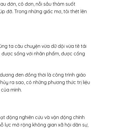
đau đớn, cô đơn, nỗi sầu thảm suốt
úp đỡ. Trong những giấc mơ, tôi thét lên
ng ta câu chuyện vừa dữ dội vừa tê tái
uyền được sống với nhân phẩm, được cống
ại dương đen đồng thời là công trình giáo
hủy ra sao, có những phương thức trị liệu
 của mình.
hoạt động nghiên cứu và vận động chính
ỗ lực mở rộng không gian xã hội dân sự,