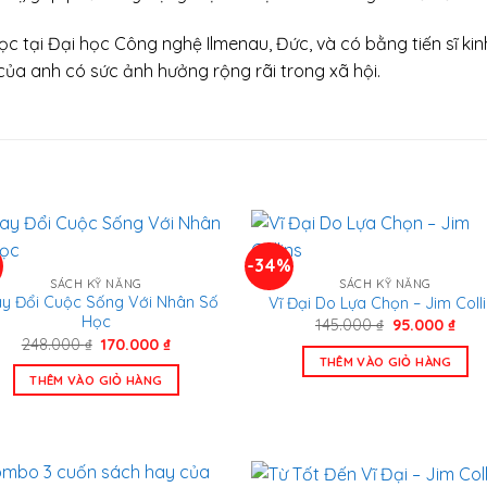
c tại Đại học Công nghệ Ilmenau, Đức, và có bằng tiến sĩ ki
của anh có sức ảnh hưởng rộng rãi trong xã hội.
-34%
SÁCH KỸ NĂNG
SÁCH KỸ NĂNG
y Đổi Cuộc Sống Với Nhân Số
Vĩ Đại Do Lựa Chọn – Jim Coll
Học
Giá
Giá
145.000
₫
95.000
₫
gốc
hiện
Giá
Giá
248.000
₫
170.000
₫
là:
tại
gốc
hiện
THÊM VÀO GIỎ HÀNG
145.000 ₫.
là:
là:
tại
THÊM VÀO GIỎ HÀNG
95.0
248.000 ₫.
là:
170.000 ₫.