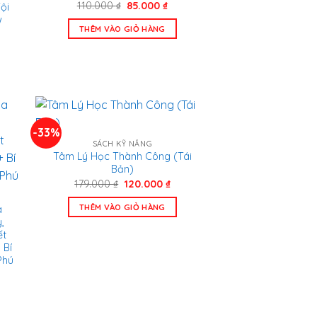
Giá
Giá
110.000
₫
85.000
₫
ội
gốc
hiện
w
là:
tại
THÊM VÀO GIỎ HÀNG
110.000 ₫.
là:
n
85.000 ₫.
.000 ₫.
-33%
SÁCH KỸ NĂNG
Tâm Lý Học Thành Công (Tái
Bản)
Giá
Giá
179.000
₫
120.000
₫
gốc
hiện
là:
tại
THÊM VÀO GIỎ HÀNG
a
179.000 ₫.
là:
,
120.000 ₫.
ết
 Bí
Phú
n
.000 ₫.