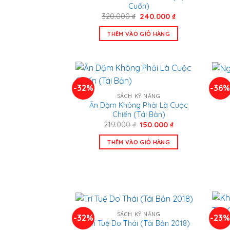
Cuốn)
Giá
Giá
320.000
₫
240.000
₫
gốc
hiện
là:
tại
THÊM VÀO GIỎ HÀNG
320.000 ₫.
là:
240.000 ₫.
-32%
-36
N
SÁCH KỸ NĂNG
Ăn Dặm Không Phải Là Cuộc
Chiến (Tái Bản)
Giá
Giá
219.000
₫
150.000
₫
gốc
hiện
là:
tại
THÊM VÀO GIỎ HÀNG
219.000 ₫.
là:
150.000 ₫.
SÁCH KỸ NĂNG
-32%
-23
Trí Tuệ Do Thái (Tái Bản 2018)