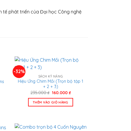
nh tế phát triển của Đại học Công nghệ
-32%
SÁCH KỸ NĂNG
Hiệu Ứng Chim Mồi (Trọn bộ tập 1
ins
+ 2 + 3)
Giá
Giá
235.000
₫
160.000
₫
gốc
hiện
là:
tại
THÊM VÀO GIỎ HÀNG
00 ₫.
235.000 ₫.
là:
160.000 ₫.