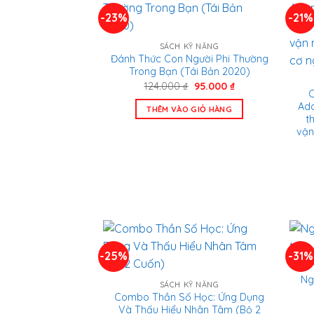
-23%
-21%
SÁCH KỸ NĂNG
Đánh Thức Con Người Phi Thường
Trong Bạn (Tái Bản 2020)
Giá
Giá
124.000
₫
95.000
₫
C
gốc
hiện
là:
tại
Ada
THÊM VÀO GIỎ HÀNG
124.000 ₫.
là:
t
95.000 ₫.
vận
-25%
-31%
Ng
SÁCH KỸ NĂNG
Combo Thần Số Học: Ứng Dụng
Và Thấu Hiểu Nhân Tâm (Bộ 2