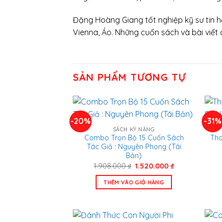
Đặng Hoàng Giang tốt nghiệp kỹ sư tin họ
Vienna, Áo. Những cuốn sách và bài viết 
SẢN PHẨM TƯƠNG TỰ
-20%
-31%
SÁCH KỸ NĂNG
Combo Trọn Bộ 15 Cuốn Sách
Tha
Tác Giả : Nguyên Phong (Tái
Bản)
Giá
Giá
1.908.000
₫
1.520.000
₫
gốc
hiện
là:
tại
THÊM VÀO GIỎ HÀNG
1.908.000 ₫.
là:
1.520.000 ₫.