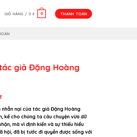
0
GIỎ HÀNG /
0
₫
THANH TOÁN
HOÁN
tác giả Đặng Hoàng
Giá
₫
hiện
h nhẫn nại của tác giả Đặng Hoàng
tại
, kể cho chúng ta câu chuyện vừa dữ
₫.
là:
hận, mà vì định kiến và sự thiếu hiểu
166.000 ₫.
xã hội, đã bị tước đi quyền được sống với