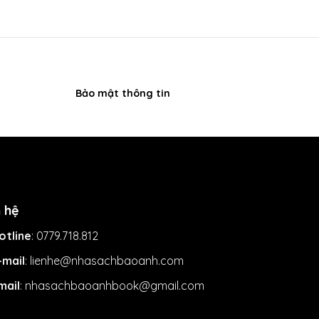
Bảo mật thông tin
n hệ
otline
: 0779.718.812
-mail
: lienhe@nhasachbaoanh.com
mail
: nhasachbaoanhbook@gmail.com