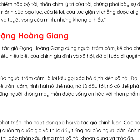
iếm não bộ tôi, nhấn chìm lý trí của tôi, chúng phơi bày sự 
 ảnh của bạo lực, của lẻ loi, của tức giận vì chẳng được ai gi
i và tuyệt vọng của mình, nhưng không ai hiểu.”
 Đặng Hoàng Giang
a tác giả Đặng Hoàng Giang cùng người trầm cảm, kể cho chú
thiếu hiểu biết của chính gia đình và xã hội, đã bị tước đi q
 của người trầm cảm, là lời kêu gọi xóa bỏ định kiến xã hội, Đ
ề trầm cảm, hình hài nó thế nào, nó từ đâu tới, nó có thể phá 
những người không may mắn được sống an hòa với nhân phẩm
phát triển, nhà hoạt động xã hội và tác giả chính luận. Các 
uản trị quốc gia và thúc đẩy tiếng nói của người dân. Anh n
kỳ thị, góp phần xây dựng một xã hội khoan dung và trắc ẩn.