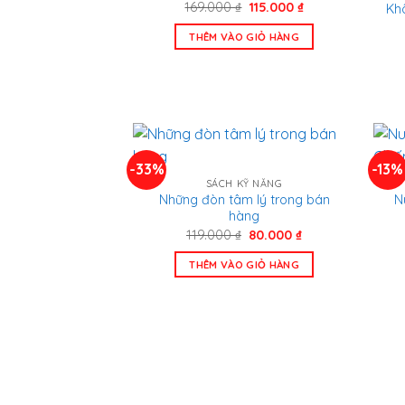
Giá
Giá
169.000
₫
115.000
₫
Kh
gốc
hiện
là:
tại
THÊM VÀO GIỎ HÀNG
169.000 ₫.
là:
115.000 ₫.
-33%
-13%
SÁCH KỸ NĂNG
Những đòn tâm lý trong bán
N
hàng
Giá
Giá
119.000
₫
80.000
₫
gốc
hiện
là:
tại
THÊM VÀO GIỎ HÀNG
119.000 ₫.
là:
80.000 ₫.