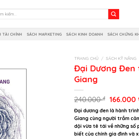
m
m:
 TÀI CHÍNH
SÁCH MARKETING
SÁCH KINH DOANH
SÁCH CHỨNG K
TRANG CHỦ
/
SÁCH KỸ NĂNG
Đại Dương Đen 
Giang
Giá
240.000
₫
166.000
gốc
Đại dương đen là hành trìn
là:
Giang cùng người trầm cảm
240.000 
dội vừa tê tái về những số p
biết của chính gia đình và 