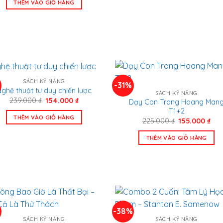
95.0
THÊM VÀO GIỎ HÀNG
137.000 ₫.
là:
95.000 ₫.
SÁCH KỸ NĂNG
%
-31%
ghệ thuật tư duy chiến lược
SÁCH KỸ NĂNG
Giá
Giá
239.000
₫
154.000
₫
Dạy Con Trong Hoang Man
gốc
hiện
T1+2
là:
tại
THÊM VÀO GIỎ HÀNG
Giá
Giá
225.000
₫
155.000
₫
239.000 ₫.
là:
gốc
hiệ
154.000 ₫.
là:
tại
THÊM VÀO GIỎ HÀNG
225.000 ₫.
là:
155
%
-38%
SÁCH KỸ NĂNG
SÁCH KỸ NĂNG