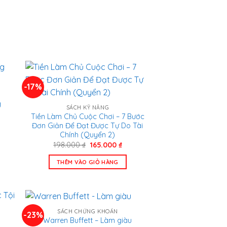
00 ₫.
115.000 ₫.
-17%
g
SÁCH KỸ NĂNG
Tiền Làm Chủ Cuộc Chơi – 7 Bước
Đơn Giản Để Đạt Được Tự Do Tài
n
Chính (Quyển 2)
Giá
Giá
198.000
₫
165.000
₫
.000 ₫.
gốc
hiện
là:
tại
THÊM VÀO GIỎ HÀNG
198.000 ₫.
là:
165.000 ₫.
SÁCH CHỨNG KHOÁN
-23%
Warren Buffett – Làm giàu