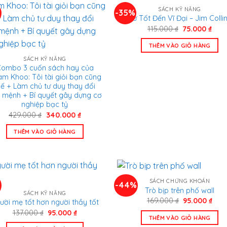
SÁCH KỸ NĂNG
-35%
Từ Tốt Đến Vĩ Đại – Jim Colli
Giá
Giá
115.000
₫
75.000
₫
gốc
hiện
là:
tại
THÊM VÀO GIỎ HÀNG
115.000 ₫.
là:
75.0
SÁCH KỸ NĂNG
ombo 3 cuốn sách hay của
m Khoo: Tôi tài giỏi bạn cũng
hế + Làm chủ tư duy thay đổi
 mệnh + Bí quyết gây dựng cơ
nghiệp bạc tỷ
Giá
Giá
429.000
₫
340.000
₫
gốc
hiện
là:
tại
THÊM VÀO GIỎ HÀNG
429.000 ₫.
là:
340.000 ₫.
SÁCH CHỨNG KHOÁN
-44%
Trò bịp trên phố wall
SÁCH KỸ NĂNG
Giá
Giá
169.000
₫
95.000
₫
ười mẹ tốt hơn người thầy tốt
gốc
hiện
Giá
Giá
137.000
₫
95.000
₫
là:
tại
THÊM VÀO GIỎ HÀNG
gốc
hiện
169.000 ₫.
là:
là:
tại