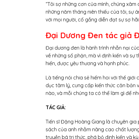
“Tôi sợ những cơn của mình, chúng xâm ch
những năm tháng niên thiếu của tôi, sự ám
với mọi người, cố gắng diễn đạt sự sợ hã
Đại Dương Đen tác giả
Đại dương đen là hành trình nhẫn nại củ
về những số phận, mà vì định kiến và sự 
hiến, được yêu thương và hạnh phúc.
Là tiếng nói chia sẻ hiếm hoi với thế giới
dục tâm lý, cung cấp kiến thức căn bản v
nào, và mỗi chúng ta có thể làm gì để 
TÁC GIẢ:
Tiến sĩ Đặng Hoàng Giang là chuyên gia 
sách của anh nhằm nâng cao chất lượng q
truyền bá tri thức, phá bỏ định kiến và 