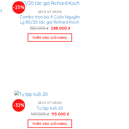
-25%
ns
SÁCH KỸ NĂNG
Combo trọn bộ 4 Cuốn Nguyên
Lý 80/20 tác giả Richard Koch
Giá
Giá
382.000
₫
288.000
₫
gốc
hiện
00 ₫.
là:
tại
THÊM VÀO GIỎ HÀNG
382.000 ₫.
là:
288.000 ₫.
SÁCH KỸ NĂNG
-32%
Tự lập tuổi 20
Giá
Giá
169.000
₫
115.000
₫
gốc
hiện
là:
tại
THÊM VÀO GIỎ HÀNG
169.000 ₫.
là: