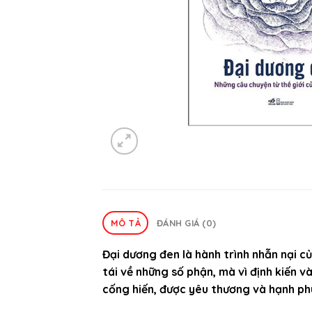
MÔ TẢ
ĐÁNH GIÁ (0)
Đại dương đen là hành trình nhẫn nại 
tái về những số phận, mà vì định kiến v
cống hiến, được yêu thương và hạnh ph