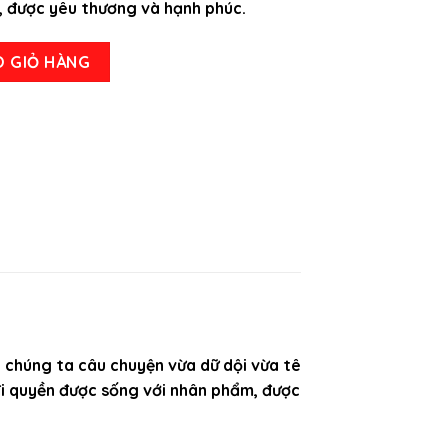
, được yêu thương và hạnh phúc.
 Hoàng Giang số lượng
O GIỎ HÀNG
 chúng ta câu chuyện vừa dữ dội vừa tê
c đi quyền được sống với nhân phẩm, được