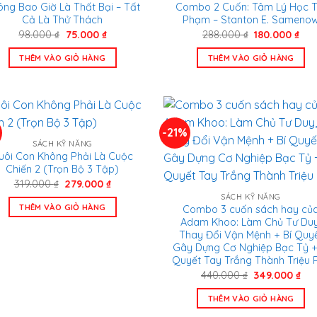
ông Bao Giờ Là Thất Bại – Tất
Combo 2 Cuốn: Tâm Lý Học T
Cả Là Thử Thách
Phạm – Stanton E. Sameno
Giá
Giá
Giá
Giá
98.000
₫
75.000
₫
288.000
₫
180.000
₫
gốc
hiện
gốc
hiệ
là:
tại
là:
tại
THÊM VÀO GIỎ HÀNG
THÊM VÀO GIỎ HÀNG
98.000 ₫.
là:
288.000 ₫.
là:
75.000 ₫.
180
-21%
SÁCH KỸ NĂNG
uôi Con Không Phải Là Cuộc
Chiến 2 (Trọn Bộ 3 Tập)
Giá
Giá
319.000
₫
279.000
₫
gốc
hiện
SÁCH KỸ NĂNG
là:
tại
THÊM VÀO GIỎ HÀNG
Combo 3 cuốn sách hay củ
319.000 ₫.
là:
Adam Khoo: Làm Chủ Tư Duy
279.000 ₫.
Thay Đổi Vận Mệnh + Bí Quy
Gây Dựng Cơ Nghiệp Bạc Tỷ +
Quyết Tay Trắng Thành Triệu 
Giá
Giá
440.000
₫
349.000
₫
gốc
hiệ
là:
tại
THÊM VÀO GIỎ HÀNG
440.000 ₫.
là:
349