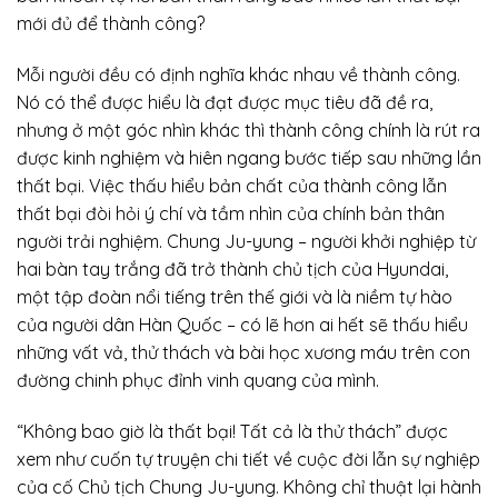
mới đủ để thành công?
Mỗi người đều có định nghĩa khác nhau về thành công.
Nó có thể được hiểu là đạt được mục tiêu đã đề ra,
nhưng ở một góc nhìn khác thì thành công chính là rút ra
được kinh nghiệm và hiên ngang bước tiếp sau những lần
thất bại. Việc thấu hiểu bản chất của thành công lẫn
thất bại đòi hỏi ý chí và tầm nhìn của chính bản thân
người trải nghiệm. Chung Ju-yung – người khởi nghiệp từ
hai bàn tay trắng đã trở thành chủ tịch của Hyundai,
một tập đoàn nổi tiếng trên thế giới và là niềm tự hào
của người dân Hàn Quốc – có lẽ hơn ai hết sẽ thấu hiểu
những vất vả, thử thách và bài học xương máu trên con
đường chinh phục đỉnh vinh quang của mình.
“Không bao giờ là thất bại! Tất cả là thử thách” được
xem như cuốn tự truyện chi tiết về cuộc đời lẫn sự nghiệp
của cố Chủ tịch Chung Ju-yung. Không chỉ thuật lại hành