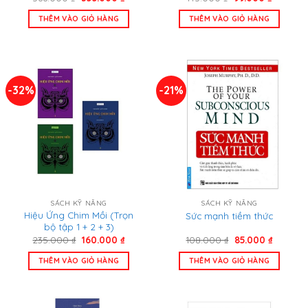
gốc
hiện
gốc
hiện
là:
tại
là:
tại
THÊM VÀO GIỎ HÀNG
THÊM VÀO GIỎ HÀNG
566.000 ₫.
là:
145.000 ₫.
là:
355.000 ₫.
99.000 ₫
-32%
-21%
SÁCH KỸ NĂNG
SÁCH KỸ NĂNG
Hiệu Ứng Chim Mồi (Trọn
Sức mạnh tiềm thức
bộ tập 1 + 2 + 3)
Giá
Giá
Giá
Giá
235.000
₫
160.000
₫
108.000
₫
85.000
₫
gốc
hiện
gốc
hiện
là:
tại
là:
tại
THÊM VÀO GIỎ HÀNG
THÊM VÀO GIỎ HÀNG
235.000 ₫.
là:
108.000 ₫.
là:
160.000 ₫.
85.000 ₫