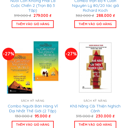
Nuôi Con Không Phải Là
Combo trọn bộ 4 Cuốn
Cuộc Chiến 2 (Trọn Bộ 3
Nguyên Lý 80/20 tác giả
Tập)
Richard Koch
Giá
Giá
Giá
Giá
319.000
₫
279.000
₫
382.000
₫
288.000
₫
gốc
hiện
gốc
hiện
là:
tại
là:
tại
THÊM VÀO GIỎ HÀNG
THÊM VÀO GIỎ HÀNG
319.000 ₫.
là:
382.000 ₫.
là:
279.000 ₫.
288.000
-27%
-27%
SÁCH KỸ NĂNG
SÁCH KỸ NĂNG
Combo Người Bán Hàng Vĩ
Khả Năng Cải Thiện Nghịch
Đại Nhất Thế Giới (2 Tập)
Cảnh
Giá
Giá
Giá
Giá
130.000
₫
95.000
₫
315.000
₫
230.000
₫
gốc
hiện
gốc
hiện
là:
tại
là:
tại
THÊM VÀO GIỎ HÀNG
THÊM VÀO GIỎ HÀNG
130.000 ₫.
là:
315.000 ₫.
là: