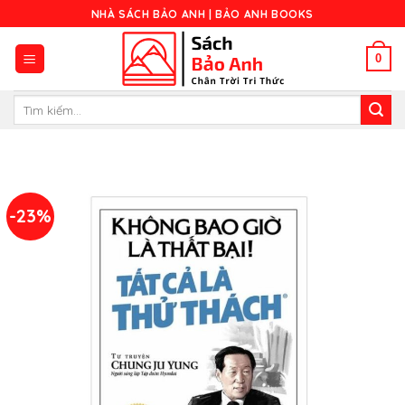
Skip
NHÀ SÁCH BẢO ANH | BẢO ANH BOOKS
to
content
0
Tìm
kiếm:
-23%