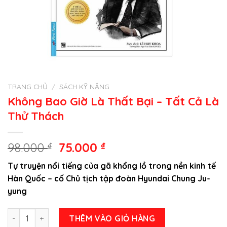
TRANG CHỦ
/
SÁCH KỸ NĂNG
Không Bao Giờ Là Thất Bại – Tất Cả Là
Thử Thách
Giá
Giá
98.000
₫
75.000
₫
gốc
hiện
Tự truyện nổi tiếng của gã khổng lồ trong nền kinh tế
là:
tại
Hàn Quốc – cố Chủ tịch tập đoàn Hyundai Chung Ju-
98.000 ₫.
là:
yung
75.000 ₫.
Không Bao Giờ Là Thất Bại – Tất Cả Là Thử Thách số lượng
THÊM VÀO GIỎ HÀNG