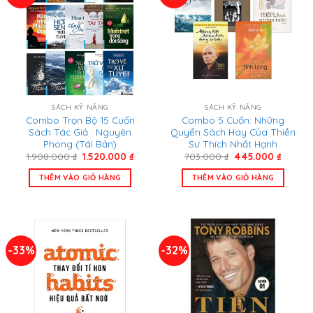
SÁCH KỸ NĂNG
SÁCH KỸ NĂNG
Combo Trọn Bộ 15 Cuốn
Combo 5 Cuốn: Những
Sách Tác Giả : Nguyên
Quyển Sách Hay Của Thiền
Phong (Tái Bản)
Sư Thích Nhất Hạnh
Giá
Giá
Giá
Giá
1.908.000
₫
1.520.000
₫
703.000
₫
445.000
₫
gốc
hiện
gốc
hiện
là:
tại
là:
tại
THÊM VÀO GIỎ HÀNG
THÊM VÀO GIỎ HÀNG
1.908.000 ₫.
là:
703.000 ₫.
là:
1.520.000 ₫.
445.000
-33%
-32%