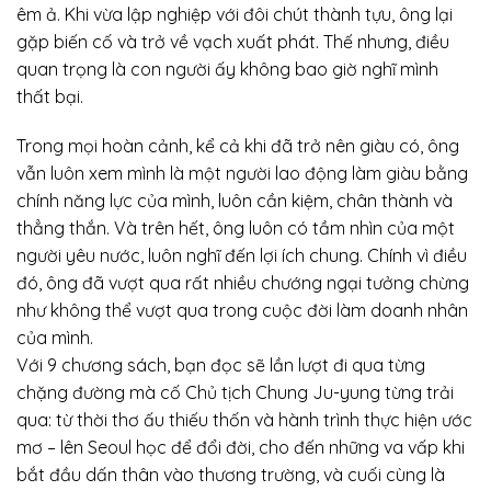
êm ả. Khi vừa lập nghiệp với đôi chút thành tựu, ông lại
gặp biến cố và trở về vạch xuất phát. Thế nhưng, điều
quan trọng là con người ấy không bao giờ nghĩ mình
thất bại.
Trong mọi hoàn cảnh, kể cả khi đã trở nên giàu có, ông
vẫn luôn xem mình là một người lao động làm giàu bằng
chính năng lực của mình, luôn cần kiệm, chân thành và
thẳng thắn. Và trên hết, ông luôn có tầm nhìn của một
người yêu nước, luôn nghĩ đến lợi ích chung. Chính vì điều
đó, ông đã vượt qua rất nhiều chướng ngại tưởng chừng
như không thể vượt qua trong cuộc đời làm doanh nhân
của mình.
Với 9 chương sách, bạn đọc sẽ lần lượt đi qua từng
chặng đường mà cố Chủ tịch Chung Ju-yung từng trải
qua: từ thời thơ ấu thiếu thốn và hành trình thực hiện ước
mơ – lên Seoul học để đổi đời, cho đến những va vấp khi
bắt đầu dấn thân vào thương trường, và cuối cùng là