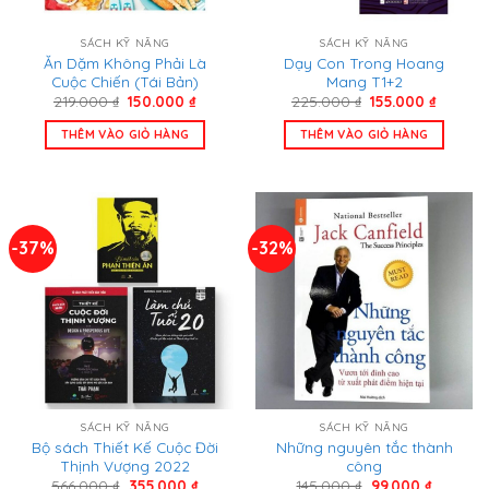
SÁCH KỸ NĂNG
SÁCH KỸ NĂNG
Ăn Dặm Không Phải Là
Dạy Con Trong Hoang
Cuộc Chiến (Tái Bản)
Mang T1+2
Giá
Giá
Giá
Giá
219.000
₫
150.000
₫
225.000
₫
155.000
₫
gốc
hiện
gốc
hiện
là:
tại
là:
tại
THÊM VÀO GIỎ HÀNG
THÊM VÀO GIỎ HÀNG
219.000 ₫.
là:
225.000 ₫.
là:
150.000 ₫.
155.000
-37%
-32%
SÁCH KỸ NĂNG
SÁCH KỸ NĂNG
Bộ sách Thiết Kế Cuộc Đời
Những nguyên tắc thành
Thịnh Vượng 2022
công
Giá
Giá
Giá
Giá
566.000
₫
355.000
₫
145.000
₫
99.000
₫