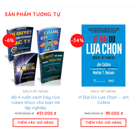
SẢN PHẨM TƯƠNG TỰ
-6%
-34%
SÁCH KỸ NĂNG
SÁCH KỸ NĂNG
Bộ 4 cuốn sách hay của
Vĩ Đại Do Lựa Chọn – Jim
Adam Khoo cho bạn trẻ
Collins
lập nghiệp
Giá
Giá
Giá
Giá
479.000
₫
451.000
₫
145.000
₫
95.000
₫
gốc
hiện
gốc
hiện
là:
tại
là:
tại
THÊM VÀO GIỎ HÀNG
THÊM VÀO GIỎ HÀNG
479.000 ₫.
là:
145.000 ₫.
là:
451.000 ₫.
95.000 ₫