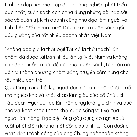
trình tạo lập nên một tập đoàn công nghiệp phát triển
bậc nhất, cuốn sách còn chứa đựng những bài học sâu
sắc về quản trị, kinh doanh cũng như đạo làm người với
tinh thần “đắc nhân tâm”. Đây chính là cuốn sách gối
đầu giường của rất nhiều doanh nhân Việt Nam.
“Không bao giờ là thất bại! Tất cả là thử thách”, ấn
phẩm đã được tái bản nhiều lần tại Việt Nam và không
còn đơn thuần là tựa đề của một cuốn sách, tên của nó
đã trở thành phương châm sống, truyền cảm hứng cho
rất nhiều bạn trẻ.
Qua từng trang hồi ký, người đọc sẽ cảm nhận được tuổi
thơ nghèo khó và khát khao làm giàu của cố Chủ tịch
Tập đoàn Hyundai: ba lần trốn chạy khỏi gia đình và quê
nhà với khát khao thoát khỏi cuộc sống vất vả của
người làm nông. Đặc biệt, ông gây dựng cơ nghiệp từ
xuất phát điểm không một đồng xu dính túi. Con đường
vươn đến thành công của ông Chung hoàn toàn không