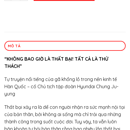
MÔ TẢ
“KHÔNG BAO GIỜ LÀ THẤT BẠI! TẤT CẢ LÀ THỬ
THÁCH”
Tự truyện nổi tiếng của gã khổng lồ trong nền kinh tế
Hàn Quốc – cố Chủ tịch tập đoàn Hyundai Chung Ju-
yung
Thất bại xảy ra là để con người nhận ra sức mạnh nội tại
của bản thân, bởi không ai sống mà chỉ trải qua những
thành công trong suốt cuộc đời. Tuy vậy, ta vẫn luôn
băn khoăn tự hỏi bản thân rằng bao nhiêu lần thất bại