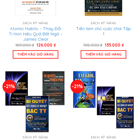
SÁCH KỸ NĂNG
SÁCH KỸ NĂNG
Atomic Habits – Thay Đổi
Tiền làm chủ cuộc chơi Tập
Tí Hon Hiệu Quả Bất Ngờ –
1
James Clear
Giá
Giá
Giá
Giá
189.000
₫
126.000
₫
198.000
₫
135.000
₫
gốc
hiện
gốc
hiện
là:
tại
là:
tại
THÊM VÀO GIỎ HÀNG
THÊM VÀO GIỎ HÀNG
189.000 ₫.
là:
198.000 ₫.
là:
126.000 ₫.
135.000 
-21%
-21%
SÁCH KỸ NĂNG
SÁCH KỸ NĂNG