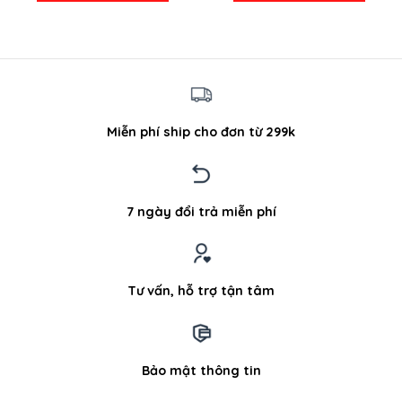
95.000 ₫.
230.000
Miễn phí ship cho đơn từ 299k
7 ngày đổi trả miễn phí
Tư vấn, hỗ trợ tận tâm
Bảo mật thông tin