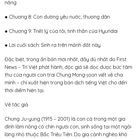
năng
● Chương 8: Con đường yêu nước, thương dân
● Chương 9: Triết lý của tôi, tinh thần của Hyundai
● Lời cuối sách: Sinh ra trên mảnh đất này
Đặc biệt, trong ấn bản mới nhất, đầy đủ nhất do First
News – Trí Việt phát hành, độc giả sẽ đọc được bức tâm
thư của người con trai Chung Mong-joon viết về cha
mình – chỉ xuất hiện trong bản dịch tiếng Việt cho đến
thời điểm hiện tại.
Về tác giả
Chung Ju-yung (1915 – 2001) là con cả trong một gia
đình làm nông có chín người con, sinh sống tại một ngôi
làng nhỏ thuộc Bắc Triều Tiên. Do gia cảnh nghèo khó