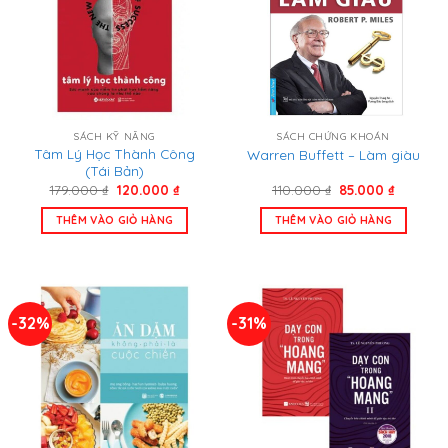
SÁCH KỸ NĂNG
SÁCH CHỨNG KHOÁN
Tâm Lý Học Thành Công
Warren Buffett – Làm giàu
(Tái Bản)
Giá
Giá
Giá
Giá
179.000
₫
120.000
₫
110.000
₫
85.000
₫
gốc
hiện
gốc
hiện
là:
tại
là:
tại
THÊM VÀO GIỎ HÀNG
THÊM VÀO GIỎ HÀNG
179.000 ₫.
là:
110.000 ₫.
là:
120.000 ₫.
85.000 ₫
-32%
-31%