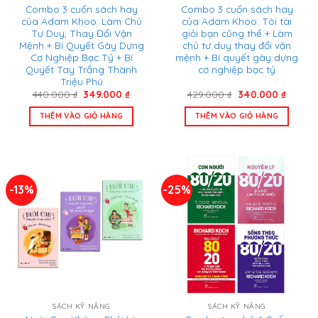
Combo 3 cuốn sách hay
Combo 3 cuốn sách hay
của Adam Khoo: Làm Chủ
của Adam Khoo: Tôi tài
Tư Duy, Thay Đổi Vận
giỏi bạn cũng thế + Làm
Mệnh + Bí Quyết Gây Dựng
chủ tư duy thay đổi vận
Cơ Nghiệp Bạc Tỷ + Bí
mệnh + Bí quyết gây dựng
Quyết Tay Trắng Thành
cơ nghiệp bạc tỷ
Triệu Phú
Giá
Giá
Giá
Giá
440.000
₫
349.000
₫
429.000
₫
340.000
₫
gốc
hiện
gốc
hiện
là:
tại
là:
tại
THÊM VÀO GIỎ HÀNG
THÊM VÀO GIỎ HÀNG
440.000 ₫.
là:
429.000 ₫.
là:
349.000 ₫.
340.000
-13%
-25%
SÁCH KỸ NĂNG
SÁCH KỸ NĂNG