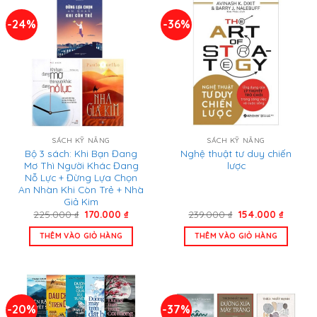
-24%
-36%
SÁCH KỸ NĂNG
SÁCH KỸ NĂNG
Bộ 3 sách: Khi Bạn Đang
Nghệ thuật tư duy chiến
Mơ Thì Người Khác Đang
lược
Nỗ Lực + Đừng Lựa Chọn
An Nhàn Khi Còn Trẻ + Nhà
Giả Kim
Giá
Giá
Giá
Giá
225.000
₫
170.000
₫
239.000
₫
154.000
₫
gốc
hiện
gốc
hiện
là:
tại
là:
tại
THÊM VÀO GIỎ HÀNG
THÊM VÀO GIỎ HÀNG
225.000 ₫.
là:
239.000 ₫.
là:
170.000 ₫.
154.000
-20%
-37%