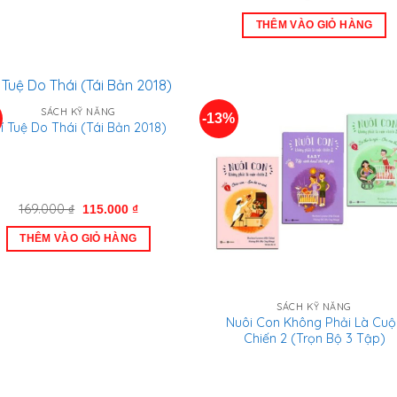
gốc
hiệ
là:
tại
THÊM VÀO GIỎ HÀNG
198.000 ₫.
là:
165.
SÁCH KỸ NĂNG
-13%
rí Tuệ Do Thái (Tái Bản 2018)
Giá
Giá
169.000
₫
115.000
₫
gốc
hiện
là:
tại
THÊM VÀO GIỎ HÀNG
169.000 ₫.
là:
115.000 ₫.
SÁCH KỸ NĂNG
Nuôi Con Không Phải Là Cuộ
Chiến 2 (Trọn Bộ 3 Tập)