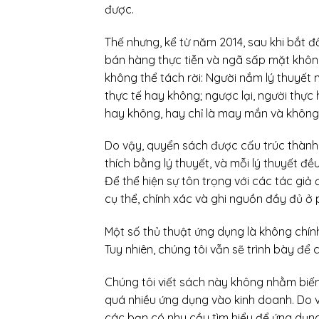
được.
Thế nhưng, kể từ năm 2014, sau khi bắt đ
bán hàng thực tiễn và ngã sấp mặt không 
không thể tách rời: Người nắm lý thuyết
thực tế hay không; ngược lại, người thực
hay không, hay chỉ là may mắn và không 
Do vậy, quyển sách được cấu trúc thành 
thích bằng lý thuyết, và mỗi lý thuyết đ
Để thể hiện sự tôn trọng với các tác giả 
cụ thể, chính xác và ghi nguồn đầy đủ ở 
Một số thủ thuật ứng dụng là không chín
Tuy nhiên, chúng tôi vẫn sẽ trình bày để
Chúng tôi viết sách này không nhằm biến
quá nhiều ứng dụng vào kinh doanh. Do v
các bạn có nhu cầu tìm hiểu để ứng dụng