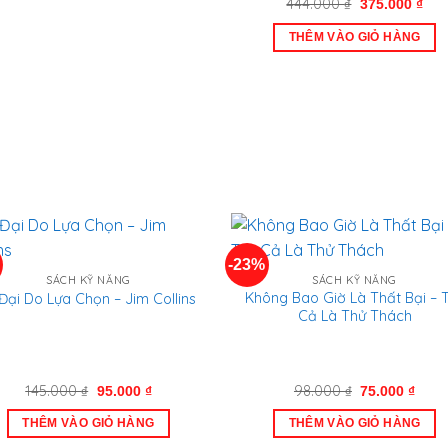
Giá
Giá
444.000
₫
375.000
₫
gốc
hiệ
là:
tại
THÊM VÀO GIỎ HÀNG
444.000 ₫.
là:
375
-23%
SÁCH KỸ NĂNG
SÁCH KỸ NĂNG
Không Bao Giờ Là Thất Bại – 
 Đại Do Lựa Chọn – Jim Collins
Cả Là Thử Thách
Giá
Giá
Giá
Giá
145.000
₫
98.000
₫
95.000
₫
75.000
₫
gốc
hiện
gốc
hiện
là:
tại
là:
tại
THÊM VÀO GIỎ HÀNG
THÊM VÀO GIỎ HÀNG
145.000 ₫.
là:
98.000 ₫.
là:
95.000 ₫.
75.00