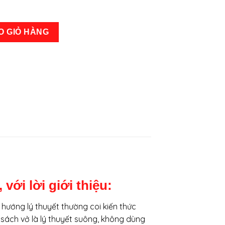
p 1 + 2 + 3) số lượng
O GIỎ HÀNG
ới lời giới thiệu:
o hướng lý thuyết thường coi kiến thức
 sách vở là lý thuyết suông, không dùng