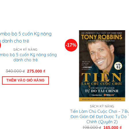
-17%
SÁCH KỸ NĂNG
mbo bộ 5 cuốn Kỹ năng sống
dành cho trẻ
Giá
Giá
340.000
₫
275.000
₫
gốc
hiện
là:
tại
THÊM VÀO GIỎ HÀNG
340.000 ₫.
là:
275.000 ₫.
SÁCH KỸ NĂNG
Tiền Làm Chủ Cuộc Chơi – 7 B
Đơn Giản Để Đạt Được Tự Do 
Chính (Quyển 2)
Giá
Giá
198.000
₫
165.000
₫