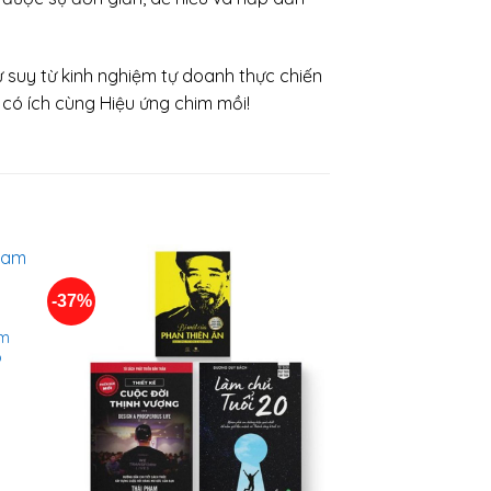
ự suy từ kinh nghiệm tự doanh thực chiến
có ích cùng Hiệu ứng chim mồi!
-37%
am
p
n
000 ₫.