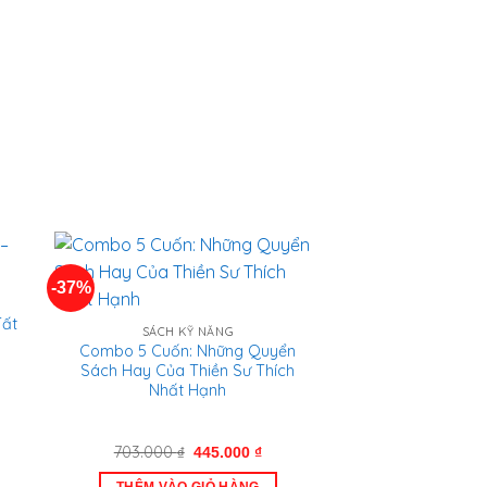
n
.000 ₫.
-37%
Tất
SÁCH KỸ NĂNG
Combo 5 Cuốn: Những Quyển
Sách Hay Của Thiền Sư Thích
Nhất Hạnh
Giá
Giá
703.000
₫
445.000
₫
gốc
hiện
là:
tại
0 ₫.