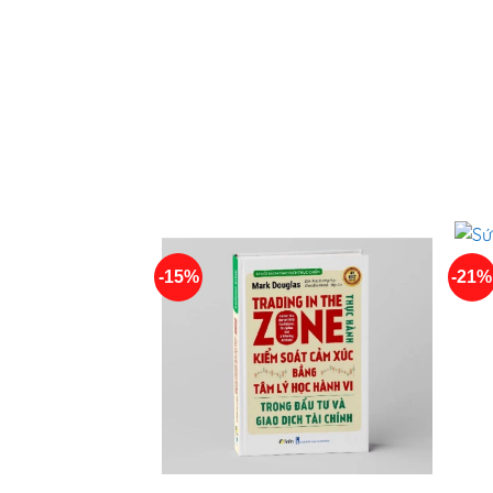
-15%
-21%