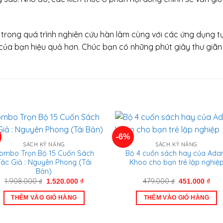
ũy trong quá trình nghiên cứu hàn lâm cùng với các ứng dụng t
của bạn hiệu quả hơn. Chúc bạn có những phút giây thư giãn 
-6%
SÁCH KỸ NĂNG
SÁCH KỸ NĂNG
ombo Trọn Bộ 15 Cuốn Sách
Bộ 4 cuốn sách hay của Ad
ác Giả : Nguyên Phong (Tái
Khoo cho bạn trẻ lập nghiệ
Bản)
Giá
Giá
Giá
Giá
1.908.000
₫
479.000
₫
1.520.000
₫
451.000
₫
gốc
hiện
gốc
hiệ
là:
tại
là:
tại
THÊM VÀO GIỎ HÀNG
THÊM VÀO GIỎ HÀNG
1.908.000 ₫.
là:
479.000 ₫.
là:
1.520.000 ₫.
451.