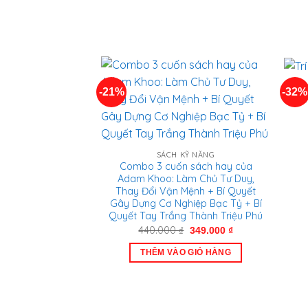
-21%
-32%
T
SÁCH KỸ NĂNG
Combo 3 cuốn sách hay của
Adam Khoo: Làm Chủ Tư Duy,
Thay Đổi Vận Mệnh + Bí Quyết
Gây Dựng Cơ Nghiệp Bạc Tỷ + Bí
Quyết Tay Trắng Thành Triệu Phú
Giá
Giá
440.000
₫
349.000
₫
gốc
hiện
là:
tại
THÊM VÀO GIỎ HÀNG
440.000 ₫.
là:
349.000 ₫.