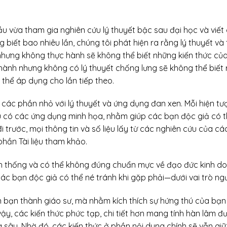
ầu vừa tham gia nghiên cứu lý thuyết bậc sau đại học và viết
biết bao nhiêu lần, chúng tôi phát hiện ra rằng lý thuyết và
 nhưng không thực hành sẽ không thể biết những kiến thức củ
 hành nhưng không có lý thuyết chống lưng sẽ không thể biết
thể áp dụng cho lần tiếp theo.
các phần nhỏ với lý thuyết và ứng dụng đan xen. Mỗi hiện t
ều có các ứng dụng minh họa, nhằm giúp các bạn độc giả có th
đi trước, mọi thông tin và số liệu lấy từ các nghiên cứu của 
phần Tài liệu tham khảo.
h thống và có thể không đúng chuẩn mực về đạo đức kinh doan
 các bạn độc giả có thể né tránh khi gặp phải—dưới vai trò n
 bạn thành giáo sư, mà nhằm kích thích sự hứng thú của bạn
ậy, các kiến thức phức tạp, chi tiết hơn mang tính hàn lâm 
 sâu. Nhờ đó, các kiến thức ở phần nội dung chính sẽ vẫn giữ