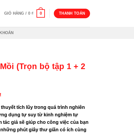
0
GIỎ HÀNG /
0
₫
THANH TOÁN
 KHOÁN
ồi (Trọn bộ tập 1 + 2
Giá
₫
hiện
thuyết tích lũy trong quá trình nghiên
tại
ứng dụng tự suy từ kinh nghiệm tự
₫.
là:
tác giả sẽ giúp cho công việc của bạn
160.000 ₫.
những phút giây thư giãn có ích cùng