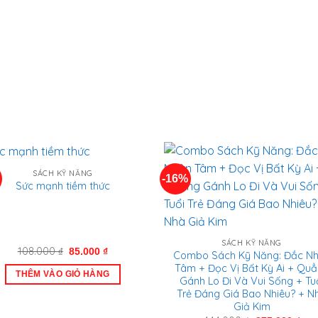
SÁCH KỸ NĂNG
-16%
Sức mạnh tiềm thức
SÁCH KỸ NĂNG
Giá
Giá
108.000
₫
85.000
₫
Combo Sách Kỹ Năng: Đắc N
gốc
hiện
Tâm + Đọc Vị Bất Kỳ Ai + Qu
là:
tại
THÊM VÀO GIỎ HÀNG
108.000 ₫.
là:
Gánh Lo Đi Và Vui Sống + Tu
85.000 ₫.
Trẻ Đáng Giá Bao Nhiêu? + N
Giả Kim