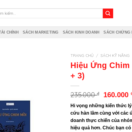
m:
TÀI CHÍNH
SÁCH MARKETING
SÁCH KINH DOANH
SÁCH CHỨNG
TRANG CHỦ
/
SÁCH KỸ NĂNG
Hiệu Ứng Chim M
+ 3)
235.000
₫
Giá
160.000
gốc
Hi vọng những kiến thức lý 
là:
cứu hàn lâm cùng với các 
235.000 
doanh thực chiến của nhóm 
hiệu quả hơn. Chúc bạn có 