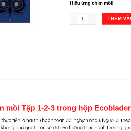
Hiệu ứng chim mồi!
Hiệu Ứng Chim Mồi (Trọn bộ tậ
THÊM VÀ
mồi Tập 1-2-3 trong hộp Ecoblader, v
 thực tiễn là hai thứ hoàn toàn đối nghịch nhau. Người đi the
à không phổ quát, còn kẻ đi theo hướng thực hành thường gọi