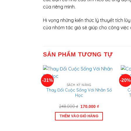
của riêng mình.
Hi vọng những kiến thức lý thuyết tích l
của nhóm tác giả sẽ giúp cho công việc 
SẢN PHẨM TƯƠNG TỰ
-31%
-20%
SÁCH KỸ NĂNG
Thay Đổi Cuộc Sống Với Nhân Số
C
Học
T
Giá
Giá
248.000
₫
170.000
₫
gốc
hiện
là:
tại
THÊM VÀO GIỎ HÀNG
248.000 ₫.
là:
170.000 ₫.