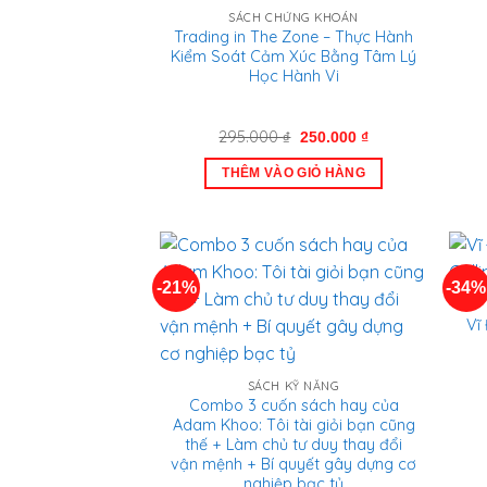
SÁCH CHỨNG KHOÁN
Trading in The Zone – Thực Hành
Kiểm Soát Cảm Xúc Bằng Tâm Lý
Học Hành Vi
Giá
Giá
295.000
₫
250.000
₫
gốc
hiện
là:
tại
THÊM VÀO GIỎ HÀNG
295.000 ₫.
là:
250.000 ₫.
-21%
-34%
Vĩ
SÁCH KỸ NĂNG
Combo 3 cuốn sách hay của
Adam Khoo: Tôi tài giỏi bạn cũng
thế + Làm chủ tư duy thay đổi
vận mệnh + Bí quyết gây dựng cơ
nghiệp bạc tỷ