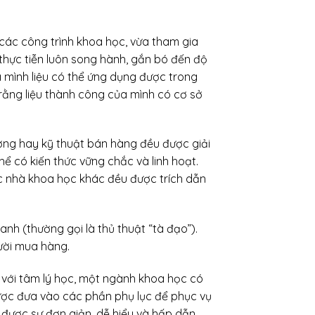
 các công trình khoa học, vừa tham gia
 thực tiễn luôn song hành, gắn bó đến độ
a mình liệu có thể ứng dụng được trong
 rằng liệu thành công của mình có cơ sở
ượng hay kỹ thuật bán hàng đều được giải
ể có kiến thức vững chắc và linh hoạt.
các nhà khoa học khác đều được trích dẫn
h (thường gọi là thủ thuật “tà đạo”).
gười mua hàng.
 với tâm lý học, một ngành khoa học có
được đưa vào các phần phụ lục để phục vụ
 được sự đơn giản, dễ hiểu và hấp dẫn