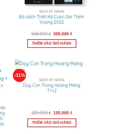
SÁCH KỸ NĂNG
Bộ sách Thiết Kế Cuộc Đời Thịnh
Vượng 2022
Giá
Giá
566.000
₫
355.000
₫
gốc
hiện
là:
tại
THÊM VÀO GIỎ HÀNG
566.000 ₫.
là:
355.000 ₫.
-31%
SÁCH KỸ NĂNG
Dạy Con Trong Hoang Mang
T1+2
hân
Giá
Giá
225.000
₫
ẳng
155.000
₫
gốc
hiện
ổi
là:
tại
THÊM VÀO GIỎ HÀNG
hà
225.000 ₫.
là:
155.000 ₫.