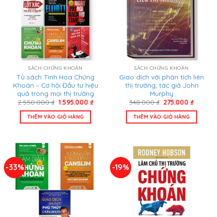
SÁCH CHỨNG KHOÁN
SÁCH CHỨNG KHOÁN
Tủ sách Tinh Hoa Chứng
Giao dịch với phân tích liên
Khoán – Cơ hội Đầu tư hiệu
thị trường; tác giả John
quả trong mọi thị trường
Murphy
Giá
Giá
Giá
Giá
2.550.000
₫
1.595.000
₫
348.000
₫
275.000
₫
gốc
hiện
gốc
hiện
là:
tại
là:
tại
THÊM VÀO GIỎ HÀNG
THÊM VÀO GIỎ HÀNG
2.550.000 ₫.
là:
348.000 ₫.
là:
1.595.000 ₫.
275.000
-33%
-19%