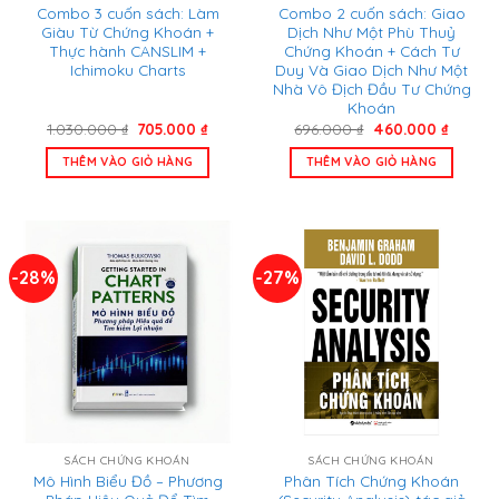
Combo 3 cuốn sách: Làm
Combo 2 cuốn sách: Giao
Giàu Từ Chứng Khoán +
Dịch Như Một Phù Thuỷ
Thực hành CANSLIM +
Chứng Khoán + Cách Tư
Ichimoku Charts
Duy Và Giao Dịch Như Một
Nhà Vô Địch Đầu Tư Chứng
Khoán
Giá
Giá
Giá
Giá
1.030.000
₫
705.000
₫
696.000
₫
460.000
₫
gốc
hiện
gốc
hiện
là:
tại
là:
tại
THÊM VÀO GIỎ HÀNG
THÊM VÀO GIỎ HÀNG
1.030.000 ₫.
là:
696.000 ₫.
là:
705.000 ₫.
460.000
-28%
-27%
SÁCH CHỨNG KHOÁN
SÁCH CHỨNG KHOÁN
Mô Hình Biểu Đồ – Phương
Phân Tích Chứng Khoán