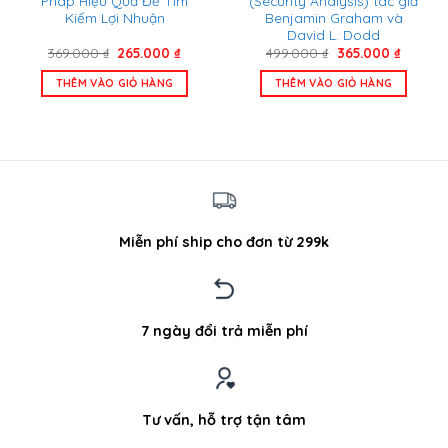
Pháp Hiệu Quả Để Tìm
(Security Analysis) tác giả
Kiếm Lợi Nhuận
Benjamin Graham và
David L. Dodd
Giá
Giá
Giá
Giá
369.000
₫
265.000
₫
499.000
₫
365.000
₫
gốc
hiện
gốc
hiện
là:
tại
là:
tại
THÊM VÀO GIỎ HÀNG
THÊM VÀO GIỎ HÀNG
369.000 ₫.
là:
499.000 ₫.
là:
265.000 ₫.
365.000
Miễn phí ship cho đơn từ 299k
7 ngày đổi trả miễn phí
Tư vấn, hỗ trợ tận tâm