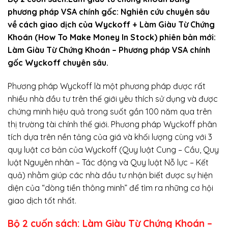
phương pháp VSA chính gốc: Nghiên cứu chuyên sâu
về cách giao dịch của Wyckoff + Làm Giàu Từ Chứng
Khoán (How To Make Money In Stock) phiên bản mới:
Làm Giàu Từ Chứng Khoán – Phương pháp VSA chính
gốc Wyckoff chuyên sâu.
Phương pháp Wyckoff là một phương pháp được rất
nhiều nhà đầu tư trên thế giới yêu thích sử dụng và được
chứng minh hiệu quả trong suốt gần 100 năm qua trên
thị trường tài chính thế giới. Phương pháp Wyckoff phân
tích dựa trên nền tảng của giá và khối lượng cùng với 3
quy luật cơ bản của Wyckoff (Quy luật Cung – Cầu, Quy
luật Nguyên nhân – Tác động và Quy luật Nỗ lực – Kết
quả) nhằm giúp các nhà đầu tư nhận biết được sự hiện
diện của “dòng tiền thông minh” để tìm ra những cơ hội
giao dịch tốt nhất.
Bộ 2 cuốn sách: Làm Giàu Từ Chứng Khoán –