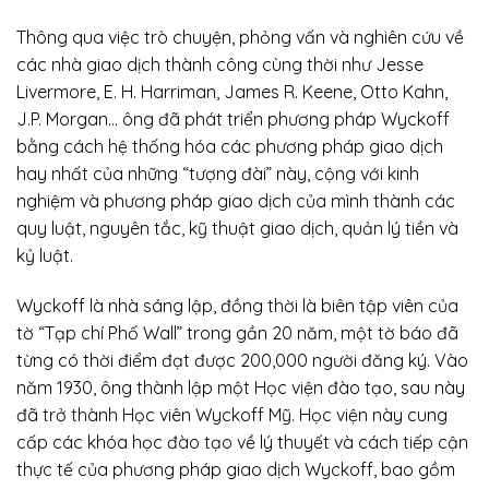
Thông qua việc trò chuyện, phỏng vấn và nghiên cứu về
các nhà giao dịch thành công cùng thời như Jesse
Livermore, E. H. Harriman, James R. Keene, Otto Kahn,
J.P. Morgan… ông đã phát triển phương pháp Wyckoff
bằng cách hệ thống hóa các phương pháp giao dịch
hay nhất của những “tượng đài” này, cộng với kinh
nghiệm và phương pháp giao dịch của mình thành các
quy luật, nguyên tắc, kỹ thuật giao dịch, quản lý tiền và
kỷ luật.
Wyckoff là nhà sáng lập, đồng thời là biên tập viên của
tờ “Tạp chí Phố Wall” trong gần 20 năm, một tờ báo đã
từng có thời điểm đạt được 200,000 người đăng ký. Vào
năm 1930, ông thành lập một Học viện đào tạo, sau này
đã trở thành Học viên Wyckoff Mỹ. Học viện này cung
cấp các khóa học đào tạo về lý thuyết và cách tiếp cận
thực tế của phương pháp giao dịch Wyckoff, bao gồm