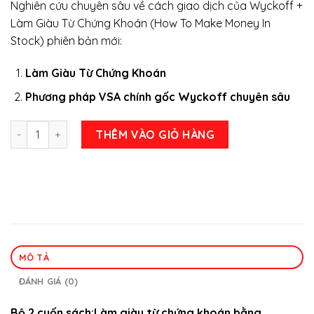
Nghiên cứu chuyên sâu về cách giao dịch của Wyckoff +
là:
tại
Làm Giàu Từ Chứng Khoán (How To Make Money In
950.000 ₫.
là:
Stock) phiên bản mới:
595.000 ₫.
Làm Giàu Từ Chứng Khoán
Phương pháp VSA chính gốc Wyckoff chuyên sâu
Bộ 2 cuốn sách: Làm Giàu Từ Chứng Khoán – Phương pháp V
THÊM VÀO GIỎ HÀNG
MÔ TẢ
ĐÁNH GIÁ (0)
Bộ 2 cuốn sách:Làm giàu từ chứng khoán bằng