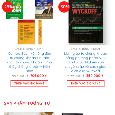
-29%
-30%
SÁCH CHỨNG KHOÁN
SÁCH CHỨNG KHOÁN
Combo Sách kỹ năng đầu
Làm giàu từ chứng khoán
tư chứng khoán F1: Làm
bằng phương pháp VSA
giàu từ chứng khoán + Phù
chính gốc: Nghiên cứu
thủy chứng khoán + Nến
chuyên sâu về cách giao
Nhật
dịch của Wyckoff
Giá
Giá
Giá
Giá
997.000
₫
705.000
₫
499.000
₫
350.000
₫
gốc
hiện
gốc
hiện
là:
tại
là:
tại
THÊM VÀO GIỎ HÀNG
THÊM VÀO GIỎ HÀNG
997.000 ₫.
là:
499.000 ₫.
là:
705.000 ₫.
350.000
SẢN PHẨM TƯƠNG TỰ