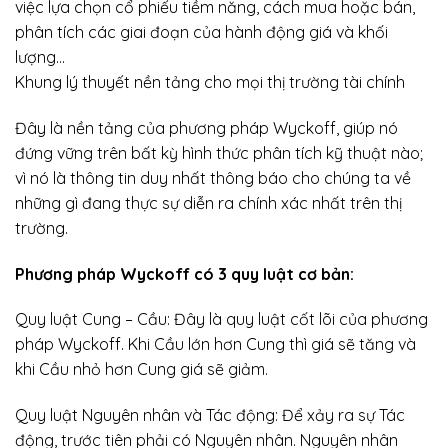
việc lựa chọn cổ phiếu tiềm năng, cách mua hoặc bán,
phân tích các giai đoạn của hành động giá và khối
lượng…
Khung lý thuyết nền tảng cho mọi thị trường tài chính
Đây là nền tảng của phương pháp Wyckoff, giúp nó
đứng vững trên bất kỳ hình thức phân tích kỹ thuật nào;
vì nó là thông tin duy nhất thông báo cho chúng ta về
những gì đang thực sự diễn ra chính xác nhất trên thị
trường.
Phương pháp Wyckoff có 3 quy luật cơ bản:
Quy luật Cung – Cầu: Đây là quy luật cốt lõi của phương
pháp Wyckoff. Khi Cầu lớn hơn Cung thì giá sẽ tăng và
khi Cầu nhỏ hơn Cung giá sẽ giảm.
Quy luật Nguyên nhân và Tác động: Để xảy ra sự Tác
động, trước tiên phải có Nguyên nhân. Nguyên nhân