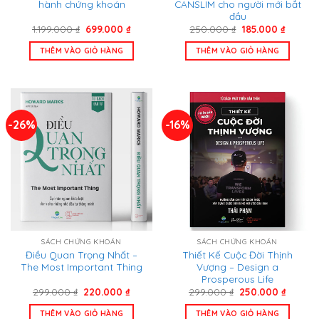
hành chứng khoán
CANSLIM cho người mới bắt
đầu
Giá
Giá
Giá
Giá
1.199.000
₫
699.000
₫
250.000
₫
185.000
₫
gốc
hiện
gốc
hiện
là:
tại
là:
tại
THÊM VÀO GIỎ HÀNG
THÊM VÀO GIỎ HÀNG
1.199.000 ₫.
là:
250.000 ₫.
là:
699.000 ₫.
185.000
-26%
-16%
SÁCH CHỨNG KHOÁN
SÁCH CHỨNG KHOÁN
Điều Quan Trọng Nhất –
Thiết Kế Cuộc Đời Thịnh
The Most Important Thing
Vượng – Design a
Prosperous Life
Giá
Giá
Giá
Giá
299.000
₫
220.000
₫
299.000
₫
250.000
₫
gốc
hiện
gốc
hiện
là:
tại
là:
tại
THÊM VÀO GIỎ HÀNG
THÊM VÀO GIỎ HÀNG
299.000 ₫.
là:
299.000 ₫.
là: