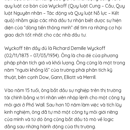
quy luật cơ bản của Wyckoff (Quy luật Cung – Cầu, Quy
luật Nguyên nhân – Tác động và Quy luật Nỗ lực – Kết
quả) nhằm giúp các nhà đầu tư nhận biết được sự hiện
diện của “dòng tiền thông minh” để tìm ra những cơ hội
giao dịch tốt nhất cho các nhà đầu tư.
Wyckoff tên đầy đủ là Richard Demille Wyckoff
(02/11/1873 – 07/03/1934). Ông là cha đẻ của phương
pháp phân tích giá và khối lượng. Ông cũng là một trong
năm “người khổng lồ” của trường phái phân tích kỹ
thuật, bên cạnh Dow, Gann, Elliott và Merrill.
Vào năm 15 tuổi, ông bắt đầu sự nghiệp trên thị trường
tài chính bằng vị trí nhân viên nhập lệnh cho một công ty
môi giới ở Phố Wall. Sau hơn 10 năm làm việc và tích lũy
kinh nghiệm, ông đã tự mở một công ty môi giới riêng
của mình và từ đó ông cũng bắt đầu tò mò về logic
đằng sau những hành động của thị trường.