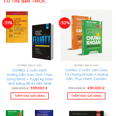
CÓ THỂ BẠN THÍCH…
-31%
-30%
COMBO SÁCH HAY
COMBO SÁCH HAY
Combo 2 cuốn: Làm Giàu
COMBO 2 cuốn sách:
Từ Chứng Khoán + Hướng
Hướng Dẫn Giao Dịch Theo
Dẫn Thực Hành Canslim
Sóng Elliott + Tuyệt kỹ Giao
dịch bằng đồ thị nến Nhật
Giá
Giá
Giá
Giá
700.000
₫
490.000
₫
868.000
₫
599.000
₫
gốc
hiện
gốc
hiện
là:
tại
là:
tại
THÊM VÀO GIỎ HÀNG
THÊM VÀO GIỎ HÀNG
700.000 ₫.
là:
868.000 ₫.
là:
490.00
599.000 ₫.