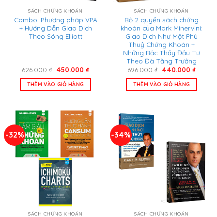
SÁCH CHỨNG KHOÁN
SÁCH CHỨNG KHOÁN
Combo: Phương pháp VPA
Bộ 2 quyển sách chứng
+ Hướng Dẫn Giao Dịch
khoán của Mark Minervini:
Theo Sóng Elliott
Giao Dịch Như Một Phù
Thuỷ Chứng Khoán +
Những Bậc Thầy Đầu Tư
Theo Đà Tăng Trưởng
Giá
Giá
Giá
Giá
626.000
₫
450.000
₫
696.000
₫
440.000
₫
gốc
hiện
gốc
hiện
là:
tại
là:
tại
THÊM VÀO GIỎ HÀNG
THÊM VÀO GIỎ HÀNG
626.000 ₫.
là:
696.000 ₫.
là:
450.000 ₫.
440.00
-32%
-34%
SÁCH CHỨNG KHOÁN
SÁCH CHỨNG KHOÁN