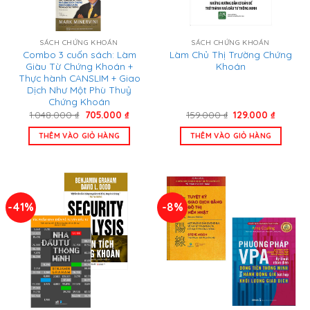
SÁCH CHỨNG KHOÁN
SÁCH CHỨNG KHOÁN
Combo 3 cuốn sách: Làm
Làm Chủ Thị Trường Chứng
Giàu Từ Chứng Khoán +
Khoán
Thực hành CANSLIM + Giao
Dịch Như Một Phù Thuỷ
Chứng Khoán
Giá
Giá
Giá
Giá
1.048.000
₫
705.000
₫
159.000
₫
129.000
₫
gốc
hiện
gốc
hiện
là:
tại
là:
tại
THÊM VÀO GIỎ HÀNG
THÊM VÀO GIỎ HÀNG
1.048.000 ₫.
là:
159.000 ₫.
là:
705.000 ₫.
129.000 
-41%
-8%