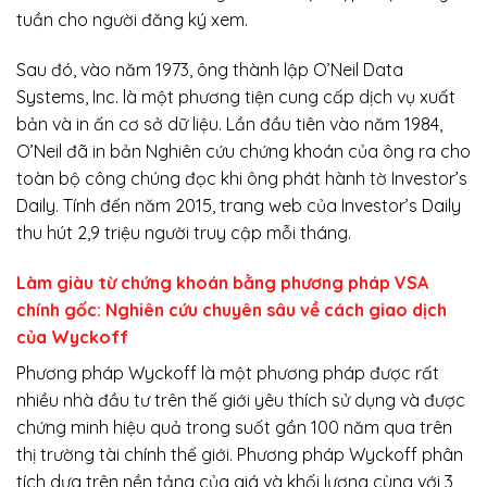
tuần cho người đăng ký xem.
Sau đó, vào năm 1973, ông thành lập O’Neil Data
Systems, Inc. là một phương tiện cung cấp dịch vụ xuất
bản và in ấn cơ sở dữ liệu. Lần đầu tiên vào năm 1984,
O’Neil đã in bản Nghiên cứu chứng khoán của ông ra cho
toàn bộ công chúng đọc khi ông phát hành tờ Investor’s
Daily. Tính đến năm 2015, trang web của Investor’s Daily
thu hút 2,9 triệu người truy cập mỗi tháng.
Làm giàu từ chứng khoán bằng phương pháp VSA
chính gốc: Nghiên cứu chuyên sâu về cách giao dịch
của Wyckoff
Phương pháp Wyckoff là một phương pháp được rất
nhiều nhà đầu tư trên thế giới yêu thích sử dụng và được
chứng minh hiệu quả trong suốt gần 100 năm qua trên
thị trường tài chính thế giới. Phương pháp Wyckoff phân
tích dựa trên nền tảng của giá và khối lượng cùng với 3