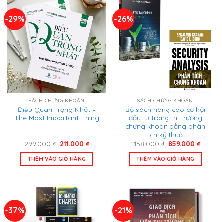
-29%
-26%
SÁCH CHỨNG KHOÁN
SÁCH CHỨNG KHOÁN
Điều Quan Trọng Nhất –
Bộ sách nâng cao cơ hội
The Most Important Thing
đầu tư trong thị trường
chứng khoán bằng phân
tích kỹ thuật
Giá
Giá
Giá
Giá
299.000
₫
211.000
₫
1.158.000
₫
859.000
₫
gốc
hiện
gốc
hiện
là:
tại
là:
tại
THÊM VÀO GIỎ HÀNG
THÊM VÀO GIỎ HÀNG
299.000 ₫.
là:
1.158.000 ₫.
là:
211.000 ₫.
859.00
-37%
-21%