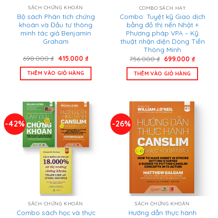
SÁCH CHỨNG KHOÁN
COMBO SÁCH HAY
Bộ sách Phân tích chứng
Combo: Tuyệt kỹ Giao dịch
khoán và Đầu tư thông
bằng đồ thị nến Nhật +
minh tác giả Benjamin
Phương pháp VPA – Kỹ
Graham
thuật nhận diện Dòng Tiền
Thông Minh
Giá
Giá
Giá
Giá
698.000
₫
415.000
₫
756.000
₫
699.000
₫
gốc
hiện
gốc
hiện
là:
tại
là:
tại
THÊM VÀO GIỎ HÀNG
THÊM VÀO GIỎ HÀNG
698.000 ₫.
là:
756.000 ₫.
là:
415.000 ₫.
699.000
-42%
-26%
SÁCH CHỨNG KHOÁN
SÁCH CHỨNG KHOÁN
Combo sách học và thực
Hướng dẫn thực hành