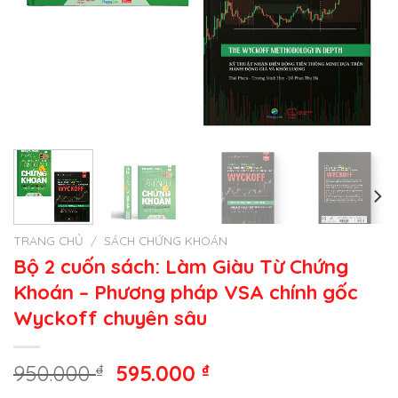
TRANG CHỦ
/
SÁCH CHỨNG KHOÁN
Bộ 2 cuốn sách: Làm Giàu Từ Chứng
Khoán – Phương pháp VSA chính gốc
Wyckoff chuyên sâu
Giá
Giá
950.000
₫
595.000
₫
gốc
hiện