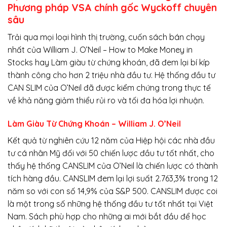
Phương pháp VSA chính gốc Wyckoff chuyên
sâu
Trải qua mọi loại hình thị trường, cuốn sách bán chạy
nhất của William J. O’Neil – How to Make Money in
Stocks hay Làm giàu từ chứng khoán, đã đem lại bí kíp
thành công cho hơn 2 triệu nhà đầu tư. Hệ thống đầu tư
CAN SLIM của O’Neil đã được kiểm chứng trong thực tế
về khả năng giảm thiểu rủi ro và tối đa hóa lợi nhuận.
Làm Giàu Từ Chứng Khoán – William J. O’Neil
Kết quả từ nghiên cứu 12 năm của Hiệp hội các nhà đầu
tư cá nhân Mỹ đối với 50 chiến lược đầu tư tốt nhất, cho
thấy hệ thống CANSLIM của O’Neil là chiến lược có thành
tích hàng đầu. CANSLIM đem lại lợi suất 2.763,3% trong 12
năm so với con số 14,9% của S&P 500. CANSLIM được coi
là một trong số những hệ thống đầu tư tốt nhất tại Việt
Nam. Sách phù hợp cho những ai mới bắt đầu để học