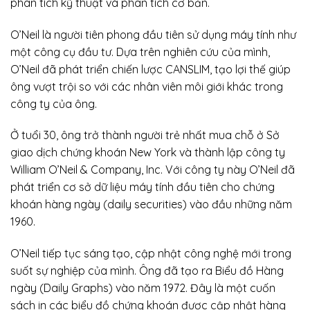
phân tích kỹ thuật và phân tích cơ bản.
O’Neil là người tiên phong đầu tiên sử dụng máy tính như
một công cụ đầu tư. Dựa trên nghiên cứu của mình,
O’Neil đã phát triển chiến lược CANSLIM, tạo lợi thế giúp
ông vượt trội so với các nhân viên môi giới khác trong
công ty của ông.
Ở tuổi 30, ông trở thành người trẻ nhất mua chỗ ở Sở
giao dịch chứng khoán New York và thành lập công ty
William O’Neil & Company, Inc. Với công ty này O’Neil đã
phát triển cơ sở dữ liệu máy tính đầu tiên cho chứng
khoán hàng ngày (daily securities) vào đầu những năm
1960.
O’Neil tiếp tục sáng tạo, cập nhật công nghệ mới trong
suốt sự nghiệp của mình. Ông đã tạo ra Biểu đồ Hàng
ngày (Daily Graphs) vào năm 1972. Đây là một cuốn
sách in các biểu đồ chứng khoán được cập nhật hàng