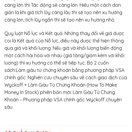
càng lớn thì Tác động sẽ càng lớn. Hiểu một cách đơn
giản là khi giá tích lũy càng lâu thì sẽ tạo nên xu hướng
càng lớn, tích lũy ngắn thì sẽ tạo nên xu hướng nhỏ.
Quy luật Nỗ lực và Kết quả: Những thay đổi về giá được
coi là Kết quả của Nỗ lực, điều này được thể hiện thông
qua giá và khối lượng. Nếu giá và khối lượng biến động
một cách hài hòa với nhau (giá tăng/giảm kèm với khối
lượng) thì xu hướng có thể sẽ tiếp tục. Bộ 2 cuốn
sách:Làm giàu từ chứng khoán bằng phương pháp VSA
chính gốc: Nghiên cứu chuyên sâu về cách giao dịch của
Wyckoff + Làm Giàu Từ Chứng Khoán (How To Make
Money In Stock) phiên bản mới: Làm Giàu Từ Chứng
Khoán – Phương pháp VSA chính gốc Wyckoff chuyên
sâu.