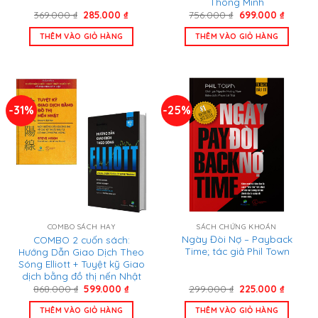
Thông Minh
Giá
Giá
Giá
Giá
369.000
₫
285.000
₫
756.000
₫
699.000
₫
gốc
hiện
gốc
hiện
là:
tại
là:
tại
THÊM VÀO GIỎ HÀNG
THÊM VÀO GIỎ HÀNG
369.000 ₫.
là:
756.000 ₫.
là:
285.000 ₫.
699.000
-31%
-25%
SÁCH CHỨNG KHOÁN
COMBO SÁCH HAY
Ngày Đòi Nợ – Payback
COMBO 2 cuốn sách:
Time; tác giả Phil Town
Hướng Dẫn Giao Dịch Theo
Sóng Elliott + Tuyệt kỹ Giao
dịch bằng đồ thị nến Nhật
Giá
Giá
Giá
Giá
299.000
₫
225.000
₫
868.000
₫
599.000
₫
gốc
hiện
gốc
hiện
là:
tại
là:
tại
THÊM VÀO GIỎ HÀNG
THÊM VÀO GIỎ HÀNG
299.000 ₫.
là:
868.000 ₫.
là: