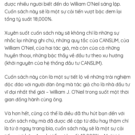
được nhiều người biết đến do William O’Neil sáng lập.
Cuốn sách này sẽ là một sự cải tiến vượt bậc đem lại
tổng tỷ suất 18,000%.
Xuyên suốt cuốn sách này sẽ không chỉ là những sự
nhắc lại những ghi chú, những quy tắc của CANSLIM, của
William O’Neil, của hai tác giả, mà còn của cả những
huyền thoại, những bậc thầy về đầu tư theo xu hướng
(khởi nguyên của hệ thống đầu tư CANSLIM).
Cuốn sách này còn là một sự tiết lộ về những trải nghiệm
độc đáo với người đàn ông mà tác giả cho là nhà đầu tư
vĩ đại nhất thế giới – William J. O’Neil trong suốt một thời
gian đồng hành cùng ông.
Và hơn hết, cũng có thể là điều đã thu hút bạn đến với
cuốn sách này mà đã được đề cập từ đầu hay thậm chí
là từ ở ngay trang bìa, cuốn sách này sẽ là một sự cải