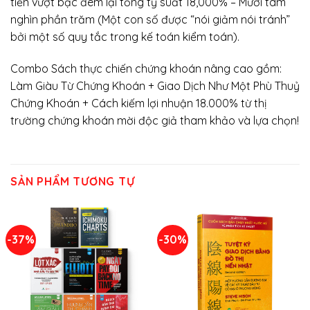
tiến vượt bậc đem lại tổng tỷ suất 18,000% – Mười tám
nghìn phần trăm (Một con số được “nói giảm nói tránh”
bởi một số quy tắc trong kế toán kiểm toán).
Combo Sách thực chiến chứng khoán nâng cao gồm:
Làm Giàu Từ Chứng Khoán + Giao Dịch Như Một Phù Thuỷ
Chứng Khoán + Cách kiếm lợi nhuận 18.000% từ thị
trường chứng khoán mời độc giả tham khảo và lựa chọn!
SẢN PHẨM TƯƠNG TỰ
-37%
-30%