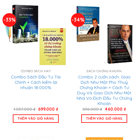
-33%
-34%
SÁCH CHỨNG KHOÁN
COMBO SÁCH HAY
Combo 2 cuốn sách: Giao
Combo Sách Đầu Tư Tài
Dịch Như Một Phù Thuỷ
Chính + Cách kiếm lợi
Chứng Khoán + Cách Tư
nhuận 18.000%
Duy Và Giao Dịch Như Một
Nhà Vô Địch Đầu Tư Chứng
Khoán
Giá
Giá
Giá
Giá
696.000
₫
460.000
₫
1.037.000
₫
699.000
₫
gốc
hiện
gốc
hiện
là:
tại
là:
tại
THÊM VÀO GIỎ HÀNG
THÊM VÀO GIỎ HÀNG
696.000 ₫.
là:
1.037.000 ₫.
là:
460.000
699.000 ₫.