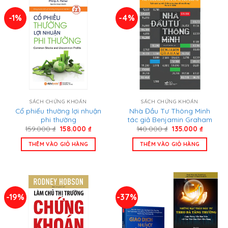
-1%
-4%
SÁCH CHỨNG KHOÁN
SÁCH CHỨNG KHOÁN
Cổ phiếu thường lợi nhuận
Nhà Đầu Tư Thông Minh
phi thường
tác giả Benjamin Graham
Giá
Giá
Giá
Giá
159.000
₫
158.000
₫
140.000
₫
135.000
₫
gốc
hiện
gốc
hiện
là:
tại
là:
tại
THÊM VÀO GIỎ HÀNG
THÊM VÀO GIỎ HÀNG
159.000 ₫.
là:
140.000 ₫.
là:
158.000 ₫.
135.000 
-19%
-37%