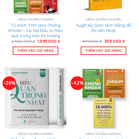
SÁCH CHỨNG KHOÁN
SÁCH CHỨNG KHOÁN
Tủ sách Tinh Hoa Chứng
Tuyệt kỹ Giao dịch bằng đồ
Khoán – Cơ hội Đầu tư hiệu
thị nến Nhật
quả trong mọi thị trường
Giá
Giá
Giá
Giá
2.550.000
₫
1.595.000
₫
499.000
₫
350.000
₫
gốc
hiện
gốc
hiện
là:
tại
là:
tại
THÊM VÀO GIỎ HÀNG
THÊM VÀO GIỎ HÀNG
2.550.000 ₫.
là:
499.000 ₫.
là:
1.595.000 ₫.
350.000
-26%
-42%
SÁCH CHỨNG KHOÁN
SÁCH CHỨNG KHOÁN