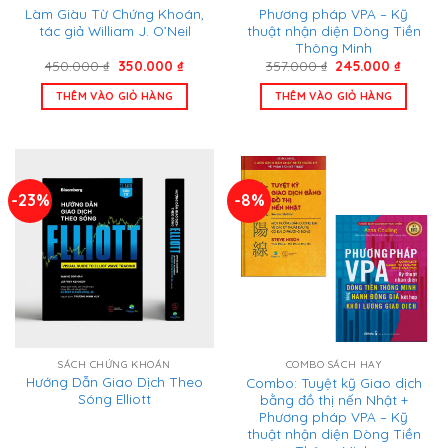
Làm Giàu Từ Chứng Khoán,
Phương pháp VPA – Kỹ
tác giả William J. O’Neil
thuật nhận diện Dòng Tiền
Thông Minh
Giá
Giá
Giá
Giá
450.000
₫
350.000
₫
357.000
₫
245.000
₫
gốc
hiện
gốc
hiện
là:
tại
là:
tại
THÊM VÀO GIỎ HÀNG
THÊM VÀO GIỎ HÀNG
450.000 ₫.
là:
357.000 ₫.
là:
350.000 ₫.
245.000
-23%
-8%
SÁCH CHỨNG KHOÁN
COMBO SÁCH HAY
Hướng Dẫn Giao Dịch Theo
Combo: Tuyệt kỹ Giao dịch
Sóng Elliott
bằng đồ thị nến Nhật +
Phương pháp VPA – Kỹ
thuật nhận diện Dòng Tiền