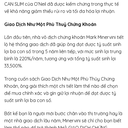
CAN SLIM của O’Neil đã được kiểm chứng trong thực tế
về khả năng giảm thiểu rủi ro và tối đa hóa lợi nhuận.
Giao Dịch Như Một Phù Thuỷ Chứng Khoán
Lần đầu tiên, nhà vô địch chứng khoán Mark Minervini tiết
lộ hệ thống giao dịch đã giúp ông đạt được tỷ suất sinh
lợi ba con số trong 5 năm liên tiếp, với mức sinh lợi trung
bình là 220%/năm, tương ứng với tổng tỷ suất sinh lợi
33,500%.
Trong cuốn sách Giao Dịch Như Một Phù Thủy Chứng
Khoán, ông giải thích một chi tiết làm thế nào để chọn
điể mua chính xác và gìn giữ lợi nhuận để đạt được tỷ
suất sinh lợi ba con số.
Bất kể bạn là người mới bước chân vào thị trường hay là
một nhà giao dịch lâu năm, Minervini sẽ chỉ cho bạn biết
làm thế nào để trở thành NHÀ GIAO DỊCH CHỨNG