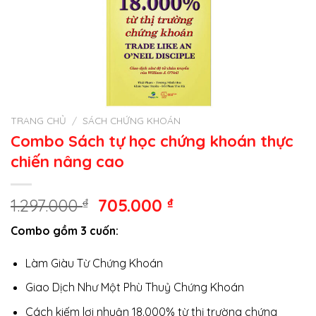
TRANG CHỦ
/
SÁCH CHỨNG KHOÁN
Combo Sách tự học chứng khoán thực
chiến nâng cao
Giá
Giá
1.297.000
₫
705.000
₫
gốc
hiện
Combo gồm 3 cuốn:
là:
tại
1.297.000 ₫.
là:
Làm Giàu Từ Chứng Khoán
705.000 ₫.
Giao Dịch Như Một Phù Thuỷ Chứng Khoán
Cách kiếm lợi nhuận 18.000% từ thị trường chứng