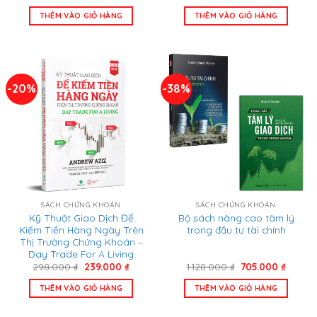
gốc
hiện
gốc
hiện
là:
tại
là:
tại
THÊM VÀO GIỎ HÀNG
THÊM VÀO GIỎ HÀNG
499.000 ₫.
là:
1.155.000 ₫.
là:
350.000 ₫.
705.00
-20%
-38%
SÁCH CHỨNG KHOÁN
SÁCH CHỨNG KHOÁN
Kỹ Thuật Giao Dịch Để
Bộ sách nâng cao tâm lý
Kiếm Tiền Hàng Ngày Trên
trong đầu tư tài chính
Thị Trường Chứng Khoán –
Day Trade For A Living
Giá
Giá
Giá
Giá
298.000
₫
239.000
₫
1.128.000
₫
705.000
₫
gốc
hiện
gốc
hiện
là:
tại
là:
tại
THÊM VÀO GIỎ HÀNG
THÊM VÀO GIỎ HÀNG
298.000 ₫.
là:
1.128.000 ₫.
là:
239.000 ₫.
705.00