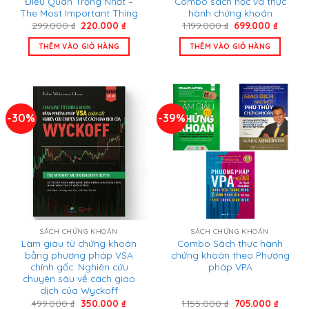
Điều Quan Trọng Nhất –
Combo sách học và thực
The Most Important Thing
hành chứng khoán
Giá
Giá
Giá
Giá
299.000
₫
220.000
₫
1.199.000
₫
699.000
₫
gốc
hiện
gốc
hiện
là:
tại
là:
tại
THÊM VÀO GIỎ HÀNG
THÊM VÀO GIỎ HÀNG
299.000 ₫.
là:
1.199.000 ₫.
là:
220.000 ₫.
699.000
-30%
-39%
SÁCH CHỨNG KHOÁN
SÁCH CHỨNG KHOÁN
Làm giàu từ chứng khoán
Combo Sách thực hành
bằng phương pháp VSA
chứng khoán theo Phương
chính gốc: Nghiên cứu
pháp VPA
chuyên sâu về cách giao
dịch của Wyckoff
Giá
Giá
Giá
Giá
499.000
₫
350.000
₫
1.155.000
₫
705.000
₫