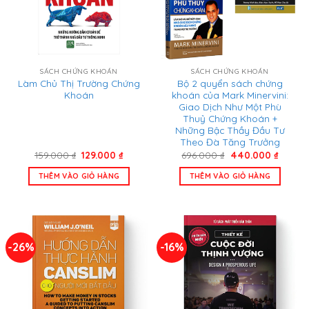
SÁCH CHỨNG KHOÁN
SÁCH CHỨNG KHOÁN
Làm Chủ Thị Trường Chứng
Bộ 2 quyển sách chứng
Khoán
khoán của Mark Minervini:
Giao Dịch Như Một Phù
Thuỷ Chứng Khoán +
Những Bậc Thầy Đầu Tư
Theo Đà Tăng Trưởng
Giá
Giá
Giá
Giá
159.000
₫
129.000
₫
696.000
₫
440.000
₫
gốc
hiện
gốc
hiện
là:
tại
là:
tại
THÊM VÀO GIỎ HÀNG
THÊM VÀO GIỎ HÀNG
159.000 ₫.
là:
696.000 ₫.
là:
129.000 ₫.
440.00
-26%
-16%