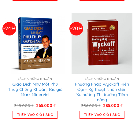
225.000
599.000 ₫.
-24%
-20%
SÁCH CHỨNG KHOÁN
SÁCH CHỨNG KHOÁN
Giao Dịch Như Một Phù
Phương Pháp Wyckoff Hiện
Thuỷ Chứng Khoán, tác giả
Đại – Kỹ thuật Nhận diện
Mark Minervini
Xu hướng Thị trường Tiềm
năng
Giá
Giá
Giá
Giá
348.000
₫
265.000
₫
356.000
₫
285.000
₫
gốc
hiện
gốc
hiện
là:
tại
là:
tại
THÊM VÀO GIỎ HÀNG
THÊM VÀO GIỎ HÀNG
348.000 ₫.
là:
356.000 ₫.
là:
265.000 ₫.
285.000