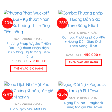
365.000
-20%
-28%
SÁCH CHỨNG KHOÁN
Combo: Phương pháp VPA
SÁCH CHỨNG KHOÁN
+ Hướng Dẫn Giao Dịch
Phương Pháp Wyckoff Hiện
Theo Sóng Elliott
Đại – Kỹ thuật Nhận diện
Xu hướng Thị trường Tiềm
Giá
Giá
626.000
₫
450.000
₫
năng
gốc
hiện
Giá
Giá
356.000
₫
285.000
₫
là:
tại
THÊM VÀO GIỎ HÀNG
gốc
hiện
626.000 ₫.
là:
là:
tại
450.00
THÊM VÀO GIỎ HÀNG
356.000 ₫.
là:
285.000 ₫.
-24%
-25%
SÁCH CHỨNG KHOÁN
Ngày Đòi Nợ – Payback
SÁCH CHỨNG KHOÁN
Time; tác giả Phil Town
Giao Dịch Như Một Phù