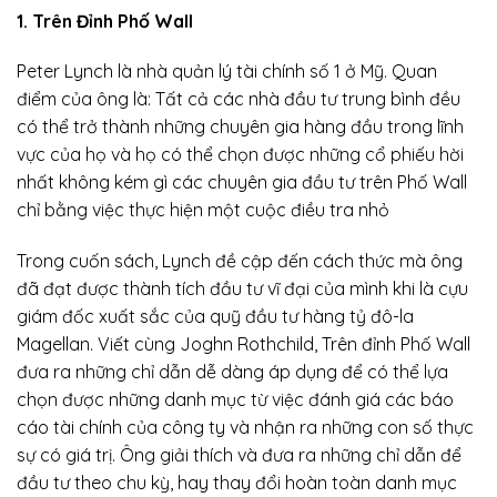
1. Trên Đỉnh Phố Wall
Peter Lynch là nhà quản lý tài chính số 1 ở Mỹ. Quan
điểm của ông là: Tất cả các nhà đầu tư trung bình đều
có thể trở thành những chuyên gia hàng đầu trong lĩnh
vực của họ và họ có thể chọn được những cổ phiếu hời
nhất không kém gì các chuyên gia đầu tư trên Phố Wall
chỉ bằng việc thực hiện một cuộc điều tra nhỏ
Trong cuốn sách, Lynch đề cập đến cách thức mà ông
đã đạt được thành tích đầu tư vĩ đại của mình khi là cựu
giám đốc xuất sắc của quỹ đầu tư hàng tỷ đô-la
Magellan. Viết cùng Joghn Rothchild, Trên đỉnh Phố Wall
đưa ra những chỉ dẫn dễ dàng áp dụng để có thể lựa
chọn được những danh mục từ việc đánh giá các báo
cáo tài chính của công ty và nhận ra những con số thực
sự có giá trị. Ông giải thích và đưa ra những chỉ dẫn để
đầu tư theo chu kỳ, hay thay đổi hoàn toàn danh mục