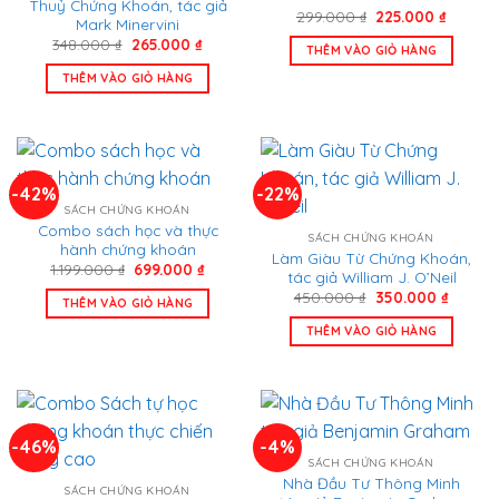
Thuỷ Chứng Khoán, tác giả
Giá
Giá
299.000
₫
225.000
₫
Mark Minervini
gốc
hiện
Giá
Giá
348.000
₫
265.000
₫
là:
tại
THÊM VÀO GIỎ HÀNG
gốc
hiện
299.000 ₫.
là:
là:
tại
225.000
THÊM VÀO GIỎ HÀNG
348.000 ₫.
là:
265.000 ₫.
-42%
-22%
SÁCH CHỨNG KHOÁN
Combo sách học và thực
SÁCH CHỨNG KHOÁN
hành chứng khoán
Làm Giàu Từ Chứng Khoán,
Giá
Giá
1.199.000
₫
699.000
₫
tác giả William J. O’Neil
gốc
hiện
Giá
Giá
là:
tại
450.000
₫
350.000
₫
THÊM VÀO GIỎ HÀNG
gốc
hiện
1.199.000 ₫.
là:
là:
tại
699.000 ₫.
THÊM VÀO GIỎ HÀNG
450.000 ₫.
là:
350.00
-46%
-4%
SÁCH CHỨNG KHOÁN
Nhà Đầu Tư Thông Minh
SÁCH CHỨNG KHOÁN