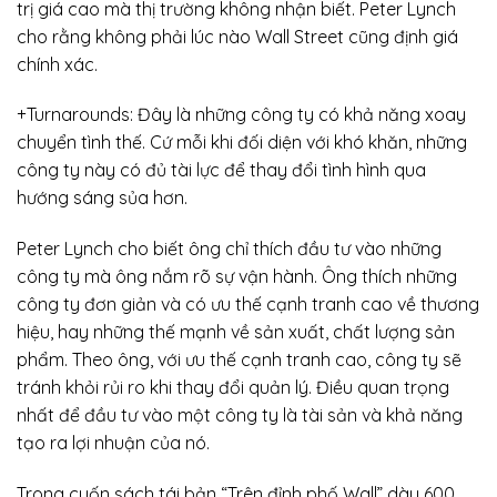
trị giá cao mà thị trường không nhận biết. Peter Lynch
cho rằng không phải lúc nào Wall Street cũng định giá
chính xác.
+Turnarounds: Đây là những công ty có khả năng xoay
chuyển tình thế. Cứ mỗi khi đối diện với khó khăn, những
công ty này có đủ tài lực để thay đổi tình hình qua
hướng sáng sủa hơn.
Peter Lynch cho biết ông chỉ thích đầu tư vào những
công ty mà ông nắm rõ sự vận hành. Ông thích những
công ty đơn giản và có ưu thế cạnh tranh cao về thương
hiệu, hay những thế mạnh về sản xuất, chất lượng sản
phẩm. Theo ông, với ưu thế cạnh tranh cao, công ty sẽ
tránh khỏi rủi ro khi thay đổi quản lý. Điều quan trọng
nhất để đầu tư vào một công ty là tài sản và khả năng
tạo ra lợi nhuận của nó.
Trong cuốn sách tái bản “Trên đỉnh phố Wall” dày 600