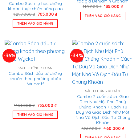
tác giả Benjamin Graham
Combo Sách tự học chứng
Giá
Giá
140.000
₫
135.000
₫
khoán thực chiến nâng cao
gốc
hiện
Giá
Giá
1.297.000
₫
705.000
₫
là:
tại
THÊM VÀO GIỎ HÀNG
gốc
hiện
140.000 ₫.
là:
là:
tại
135.000 
THÊM VÀO GIỎ HÀNG
1.297.000 ₫.
là:
705.000 ₫.
-36%
-34%
SÁCH CHỨNG KHOÁN
Combo Sách đầu tư chứng
khoán theo phương pháp
Wyckoff
SÁCH CHỨNG KHOÁN
Combo 2 cuốn sách: Giao
Dịch Như Một Phù Thuỷ
Giá
Giá
1.154.000
₫
735.000
₫
Chứng Khoán + Cách Tư
gốc
hiện
Duy Và Giao Dịch Như Một
là:
tại
THÊM VÀO GIỎ HÀNG
1.154.000 ₫.
là:
Nhà Vô Địch Đầu Tư Chứng
735.000 ₫.
Khoán
Giá
Giá
696.000
₫
460.000
₫
gốc
hiện
là:
tại
THÊM VÀO GIỎ HÀNG