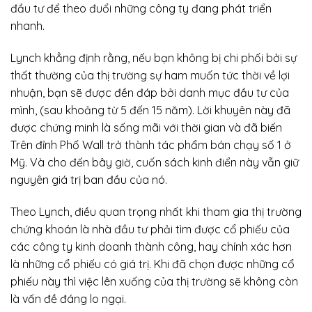
đầu tư để theo đuổi những công ty đang phát triển
nhanh.
Lynch khẳng định rằng, nếu bạn không bị chi phối bởi sự
thất thường của thị trường sự ham muốn tức thời về lợi
nhuận, bạn sẽ được đền đáp bởi danh mục đầu tư của
mình, (sau khoảng từ 5 đến 15 năm). Lời khuyên này đã
được chứng minh là sống mãi với thời gian và đã biến
Trên đỉnh Phố Wall trở thành tác phẩm bán chạy số 1 ở
Mỹ. Và cho đến bây giờ, cuốn sách kinh điển này vẫn giữ
nguyên giá trị ban đầu của nó.
Theo Lynch, điều quan trọng nhất khi tham gia thị trường
chứng khoán là nhà đầu tư phải tìm được cổ phiếu của
các công ty kinh doanh thành công, hay chính xác hơn
là những cổ phiếu có giá trị. Khi đã chọn được những cổ
phiếu này thì việc lên xuống của thị trường sẽ không còn
là vấn đề đáng lo ngại.