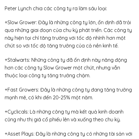
Peter Lynch chia các công ty ra làm sáu loại:
+Slow Grower: Đây là những công ty lớn, ổn định đã trải
qua những giai đoạn của chu kỳ phát triển. Các công ty
này hiện tại chỉ tăng trưởng với tốc độ nhỉnh hơn một
chút so với tốc độ tăng trưởng của cả nền kinh tế.
+Stalwarts: Những công ty đã ổn định này năng động
hơn các công ty Slow Grower một chút, nhưng vẫn
thuộc loại công ty tăng trưởng chậm.
+Fast Growers: Đây là những công ty đang tăng trưởng
mạnh mẽ, có khi đến 20-25% một năm.
+Cyclicals: Là những công ty mà kết quả kinh doanh
cũng như thị giá cổ phiếu lên và xuống theo chu kỳ.
+Asset Plays: Đây là những công ty có những tài sản với