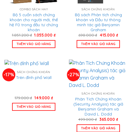
COMBO SÁCH HAY
SÁCH CHỨNG KHOÁN
Bộ 5 cuốn sách chứng
Bộ sách Phân tích chứng
khoán cho người mới, thế
khoán và Đầu tư thông
hệ F0 trong đầu tư chứng
minh tác giả Benjamin
khoán
Graham
Giá
Giá
Giá
Giá
1.851.200
₫
1.055.000
₫
698.000
₫
415.000
₫
gốc
hiện
gốc
hiện
là:
tại
là:
tại
THÊM VÀO GIỎ HÀNG
THÊM VÀO GIỎ HÀNG
1.851.200 ₫.
là:
698.000 ₫.
là:
1.055.000 ₫.
415.000
SÁCH CHỨNG KHOÁN
-17%
-27%
Trên đỉnh phố Wall
SÁCH CHỨNG KHOÁN
Giá
Giá
179.000
₫
149.000
₫
Phân Tích Chứng Khoán
gốc
hiện
(Security Analysis) tác giả
là:
tại
THÊM VÀO GIỎ HÀNG
179.000 ₫.
là:
Benjamin Graham và
149.000 ₫.
David L. Dodd
Giá
Giá
499.000
₫
365.000
₫
gốc
hiện
là:
tại
THÊM VÀO GIỎ HÀNG
499.000 ₫.
là: