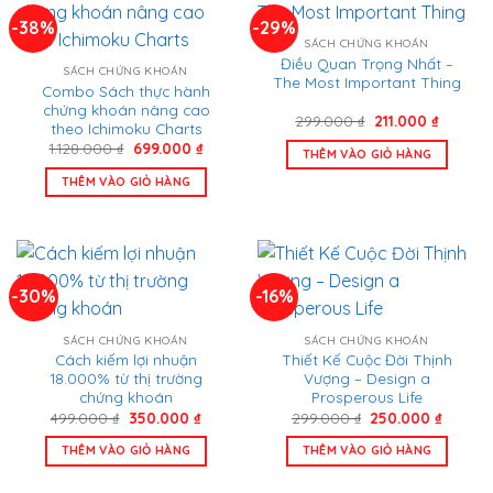
-38%
-29%
SÁCH CHỨNG KHOÁN
Điều Quan Trọng Nhất –
SÁCH CHỨNG KHOÁN
The Most Important Thing
Combo Sách thực hành
chứng khoán nâng cao
Giá
Giá
299.000
₫
211.000
₫
theo Ichimoku Charts
gốc
hiện
Giá
Giá
1.128.000
₫
699.000
₫
là:
tại
THÊM VÀO GIỎ HÀNG
gốc
hiện
299.000 ₫.
là:
là:
tại
211.000 
THÊM VÀO GIỎ HÀNG
1.128.000 ₫.
là:
699.000 ₫.
-30%
-16%
SÁCH CHỨNG KHOÁN
SÁCH CHỨNG KHOÁN
Cách kiếm lợi nhuận
Thiết Kế Cuộc Đời Thịnh
18.000% từ thị trường
Vượng – Design a
chứng khoán
Prosperous Life
Giá
Giá
Giá
Giá
499.000
₫
350.000
₫
299.000
₫
250.000
₫
gốc
hiện
gốc
hiện
là:
tại
là:
tại
THÊM VÀO GIỎ HÀNG
THÊM VÀO GIỎ HÀNG
499.000 ₫.
là:
299.000 ₫.
là:
350.000 ₫.
250.00