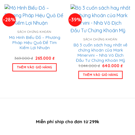
-28%
-39%
SÁCH CHỨNG KHOÁN
Mô Hình Biểu Đồ – Phương
SÁCH CHỨNG KHOÁN
Pháp Hiệu Quả Để Tìm
Bộ 3 cuốn sách hay nhất về
Kiếm Lợi Nhuận
chứng khoán của Mark
Minervini – Nhà Vô Địch
Giá
Giá
369.000
₫
265.000
₫
Đầu Tư Chứng Khoán Mỹ
gốc
hiện
Giá
Giá
là:
tại
1.044.000
₫
640.000
₫
THÊM VÀO GIỎ HÀNG
gốc
hiện
369.000 ₫.
là:
là:
tại
265.000 ₫.
THÊM VÀO GIỎ HÀNG
1.044.000 ₫.
là:
640.00
Miễn phí ship cho đơn từ 299k