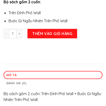
Bộ sách gồm 2 cuốn:
là:
tại
465.000 ₫.
là:
Trên Đỉnh Phố Wall
315.000 ₫.
Bước Đi Ngẫu Nhiên Trên Phố Wall
Bộ Sách Kinh Điển Đầu Tư Chứng Khoán (Trên Đỉnh Phố Wall 
THÊM VÀO GIỎ HÀNG
MÔ TẢ
ĐÁNH GIÁ (0)
Bộ sách gồm 2 cuốn: Trên Đỉnh Phố Wall + Bước Đi Ngẫu
Nhiên Trên Phố Wall