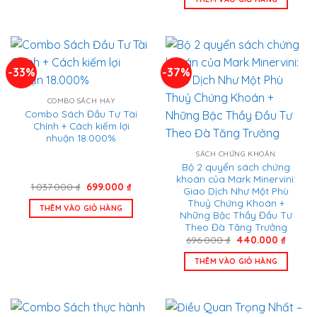
696.000 ₫.
là:
460.000
-33%
-37%
COMBO SÁCH HAY
Combo Sách Đầu Tư Tài
Chính + Cách kiếm lợi
nhuận 18.000%
SÁCH CHỨNG KHOÁN
Bộ 2 quyển sách chứng
khoán của Mark Minervini:
Giá
Giá
1.037.000
₫
699.000
₫
Giao Dịch Như Một Phù
gốc
hiện
Thuỷ Chứng Khoán +
là:
tại
THÊM VÀO GIỎ HÀNG
1.037.000 ₫.
là:
Những Bậc Thầy Đầu Tư
699.000 ₫.
Theo Đà Tăng Trưởng
Giá
Giá
696.000
₫
440.000
₫
gốc
hiện
là:
tại
THÊM VÀO GIỎ HÀNG
696.000 ₫.
là:
440.00