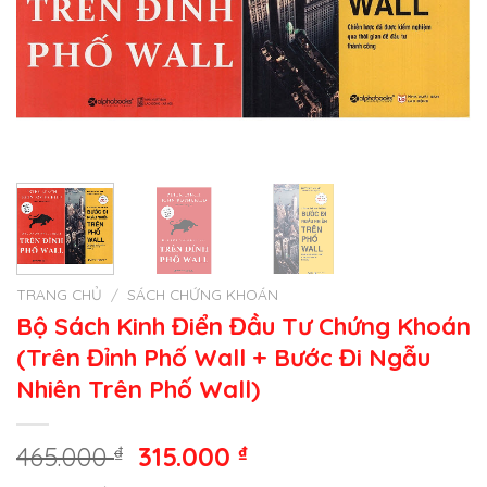
TRANG CHỦ
/
SÁCH CHỨNG KHOÁN
Bộ Sách Kinh Điển Đầu Tư Chứng Khoán
(Trên Đỉnh Phố Wall + Bước Đi Ngẫu
Nhiên Trên Phố Wall)
Giá
Giá
465.000
₫
315.000
₫
gốc
hiện