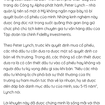
trang do Công ty Alpha phát hành, Peter Lynch – nhà
quản lý tiền số một ở Mỹ không ngần ngại bày tỏ bí
quyết buôn cổ phiếu của mình. Những kinh nghiệm này
được ông đúc rút trong suốt quãng thời gian ông giữ
chức phó chủ tịch kiêm chuyên gia tư vấn hàng đầu của
Tập đoàn tài chính Fidellty Investments.
Theo Peter Lynch, trước khi quyết định mua cổ phiếu,
các nhà đầu tư cần đưa ra được một số quyết định cơ
bản về thị trường. Trong đó, các thông số cần thiết được
đưa ra là có cần thiết đầu tư vào cổ phiếu hay không và
người đầu tư kỳ vọng điều gì sau khi bán. “Nếu các nhà
đầu tư không bị chi phối bởi sự thất thường của thị
trường sự ham muốn tức thời về lợi nhuận, họ sẽ được
đền đáp bởi danh mục đầu tư của mình, sau 5-15 năm”,
Lynch nói.
Lời khuyên này đã được chứng minh là sống mãi với thời