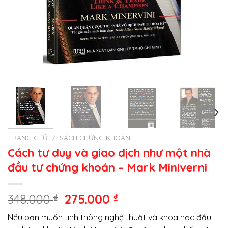
TRANG CHỦ
/
SÁCH CHỨNG KHOÁN
Cách tư duy và giao dịch như một nhà
đầu tư chứng khoán – Mark Miniverni
Giá
Giá
348.000
₫
275.000
₫
gốc
hiện
Nếu bạn muốn tinh thông nghệ thuật và khoa học đầu
là:
tại