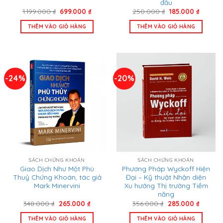
đầu
Giá
Giá
Giá
Giá
1.199.000
₫
699.000
₫
250.000
₫
185.000
₫
gốc
hiện
gốc
hiện
là:
tại
là:
tại
THÊM VÀO GIỎ HÀNG
THÊM VÀO GIỎ HÀNG
1.199.000 ₫.
là:
250.000 ₫.
là:
699.000 ₫.
185.000
-24%
-20%
SÁCH CHỨNG KHOÁN
SÁCH CHỨNG KHOÁN
Giao Dịch Như Một Phù
Phương Pháp Wyckoff Hiện
Thuỷ Chứng Khoán, tác giả
Đại – Kỹ thuật Nhận diện
Mark Minervini
Xu hướng Thị trường Tiềm
năng
Giá
Giá
Giá
Giá
348.000
₫
265.000
₫
356.000
₫
285.000
₫
gốc
hiện
gốc
hiện
là:
tại
là:
tại
THÊM VÀO GIỎ HÀNG
THÊM VÀO GIỎ HÀNG
348.000 ₫.
là:
356.000 ₫.
là: