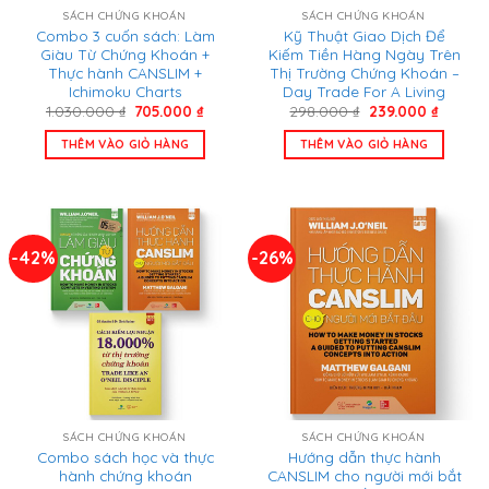
SÁCH CHỨNG KHOÁN
SÁCH CHỨNG KHOÁN
Combo 3 cuốn sách: Làm
Kỹ Thuật Giao Dịch Để
Giàu Từ Chứng Khoán +
Kiếm Tiền Hàng Ngày Trên
Thực hành CANSLIM +
Thị Trường Chứng Khoán –
Ichimoku Charts
Day Trade For A Living
Giá
Giá
Giá
Giá
1.030.000
₫
705.000
₫
298.000
₫
239.000
₫
gốc
hiện
gốc
hiện
là:
tại
là:
tại
THÊM VÀO GIỎ HÀNG
THÊM VÀO GIỎ HÀNG
1.030.000 ₫.
là:
298.000 ₫.
là:
705.000 ₫.
239.000
-42%
-26%
SÁCH CHỨNG KHOÁN
SÁCH CHỨNG KHOÁN
Combo sách học và thực
Hướng dẫn thực hành
hành chứng khoán
CANSLIM cho người mới bắt