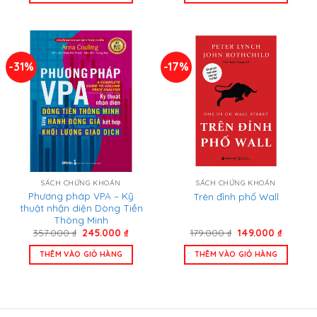
265.000 ₫.
285.000
-31%
-17%
SÁCH CHỨNG KHOÁN
SÁCH CHỨNG KHOÁN
Phương pháp VPA – Kỹ
Trên đỉnh phố Wall
thuật nhận diện Dòng Tiền
Thông Minh
Giá
Giá
Giá
Giá
357.000
₫
245.000
₫
179.000
₫
149.000
₫
gốc
hiện
gốc
hiện
là:
tại
là:
tại
THÊM VÀO GIỎ HÀNG
THÊM VÀO GIỎ HÀNG
357.000 ₫.
là:
179.000 ₫.
là:
245.000 ₫.
149.000 