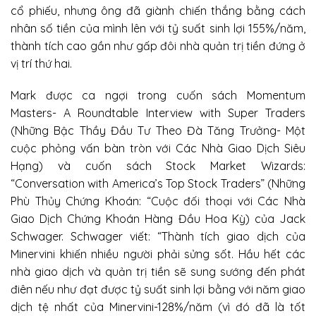
cổ phiếu, nhưng ông đã giành chiến thắng bằng cách
nhân số tiền của mình lên với tỷ suất sinh lợi 155%/năm,
thành tích cao gần như gấp đôi nhà quản trị tiền đứng ở
vị trí thứ hai.
Mark được ca ngợi trong cuốn sách Momentum
Masters- A Roundtable Interview with Super Traders
(Những Bậc Thầy Đầu Tư Theo Đà Tăng Trưởng- Một
cuộc phỏng vấn bàn tròn với Các Nhà Giao Dịch Siêu
Hạng) và cuốn sách Stock Market Wizards:
“Conversation with America’s Top Stock Traders” (Những
Phù Thủy Chứng Khoán: “Cuộc đối thoại với Các Nhà
Giao Dịch Chứng Khoán Hàng Đầu Hoa Kỳ) của Jack
Schwager. Schwager viết: “Thành tích giao dịch của
Minervini khiến nhiều người phải sửng sốt. Hầu hết các
nhà giao dịch và quản trị tiền sẽ sung sướng đến phát
điên nếu như đạt được tỷ suất sinh lợi bằng với năm giao
dịch tệ nhất của Minervini-128%/năm (vì đó đã là tốt