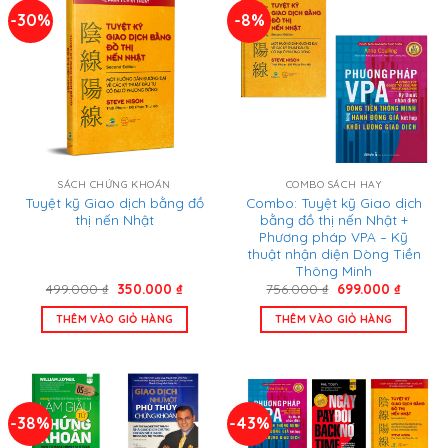
-30%
-8%
SÁCH CHỨNG KHOÁN
COMBO SÁCH HAY
Tuyệt kỹ Giao dịch bằng đồ
Combo: Tuyệt kỹ Giao dịch
thị nến Nhật
bằng đồ thị nến Nhật +
Phương pháp VPA – Kỹ
thuật nhận diện Dòng Tiền
Thông Minh
Giá
Giá
Giá
Giá
499.000
₫
350.000
₫
756.000
₫
699.000
₫
gốc
hiện
gốc
hiện
là:
tại
là:
tại
THÊM VÀO GIỎ HÀNG
THÊM VÀO GIỎ HÀNG
499.000 ₫.
là:
756.000 ₫.
là:
350.000 ₫.
699.000
-38%
-43%