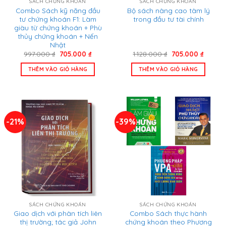
SÁCH CHỨNG KHOÁN
SÁCH CHỨNG KHOÁN
Combo Sách kỹ năng đầu
Bộ sách nâng cao tâm lý
tư chứng khoán F1: Làm
trong đầu tư tài chính
giàu từ chứng khoán + Phù
thủy chứng khoán + Nến
Nhật
Giá
Giá
Giá
Giá
997.000
₫
705.000
₫
1.128.000
₫
705.000
₫
gốc
hiện
gốc
hiện
là:
tại
là:
tại
THÊM VÀO GIỎ HÀNG
THÊM VÀO GIỎ HÀNG
997.000 ₫.
là:
1.128.000 ₫.
là:
705.000 ₫.
705.00
-21%
-39%
SÁCH CHỨNG KHOÁN
SÁCH CHỨNG KHOÁN
Giao dịch với phân tích liên
Combo Sách thực hành
thị trường; tác giả John
chứng khoán theo Phương