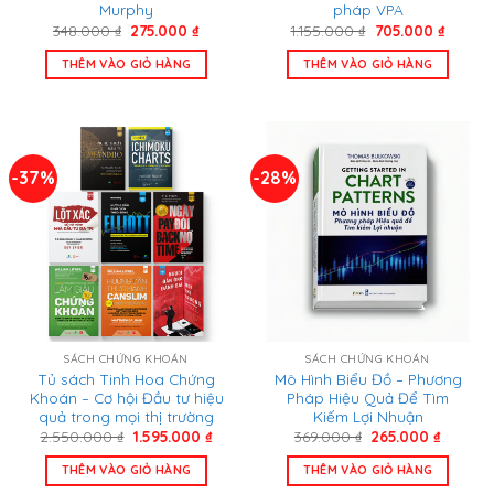
Murphy
pháp VPA
Giá
Giá
Giá
Giá
348.000
₫
275.000
₫
1.155.000
₫
705.000
₫
gốc
hiện
gốc
hiện
là:
tại
là:
tại
THÊM VÀO GIỎ HÀNG
THÊM VÀO GIỎ HÀNG
348.000 ₫.
là:
1.155.000 ₫.
là:
275.000 ₫.
705.00
-37%
-28%
SÁCH CHỨNG KHOÁN
SÁCH CHỨNG KHOÁN
Tủ sách Tinh Hoa Chứng
Mô Hình Biểu Đồ – Phương
Khoán – Cơ hội Đầu tư hiệu
Pháp Hiệu Quả Để Tìm
quả trong mọi thị trường
Kiếm Lợi Nhuận
Giá
Giá
Giá
Giá
2.550.000
₫
1.595.000
₫
369.000
₫
265.000
₫
gốc
hiện
gốc
hiện
là:
tại
là:
tại
THÊM VÀO GIỎ HÀNG
THÊM VÀO GIỎ HÀNG
2.550.000 ₫.
là:
369.000 ₫.
là:
1.595.000 ₫.
265.000