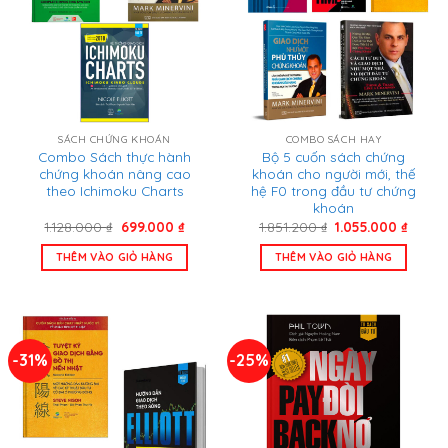
SÁCH CHỨNG KHOÁN
COMBO SÁCH HAY
Combo Sách thực hành
Bộ 5 cuốn sách chứng
chứng khoán nâng cao
khoán cho người mới, thế
theo Ichimoku Charts
hệ F0 trong đầu tư chứng
khoán
Giá
Giá
Giá
Giá
1.128.000
₫
699.000
₫
1.851.200
₫
1.055.000
₫
gốc
hiện
gốc
hiện
là:
tại
là:
tại
THÊM VÀO GIỎ HÀNG
THÊM VÀO GIỎ HÀNG
1.128.000 ₫.
là:
1.851.200 ₫.
là:
699.000 ₫.
1.055.
-31%
-25%