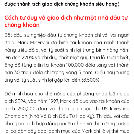
được thành tích giao dịch chứng khoán siêu hạng).
Cách tư duy và giao dịch như một nhà đầu tư
chứng khoán
Bắt đầu sự nghiệp đầu tư chứng khoán chỉ với vài ngàn
đôla, Mark Minervini đã biến tài khoản của mình thành
hàng triệu đôla, với tỷ suất sinh lợi trung bình hàng năm
lên đến 220% và chỉ duy nhất một quý thua lỗ. Được biết,
ông đã từng biến tài khoản 100,000 đôla tăng vọt thành
hơn 30 triệu đôla chỉ trong vòng 5 năm. Điều này tương
ứng với tỷ suất sinh lợi gộp lên đến 33,500%!
Để minh họa cho khả năng của phương pháp luận giao
dịch SEPA, vào năm 1997, Mark đã đưa vào tài khoản của
mình 250,000 đôa và tham gia cuộc thi US Investing
Champion (Nhà Vô Địch Đầu Tư Hoa Kỳ). Thi đấu với các
nhà giao dịch hợp đồng quyền chọn và thị trường tương
lai có đòn bẩy cao, danh mục của Mark chỉ là vị thế mua