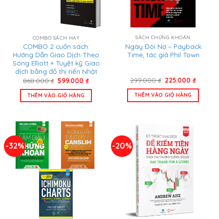
SÁCH CHỨNG KHOÁN
COMBO SÁCH HAY
Ngày Đòi Nợ – Payback
COMBO 2 cuốn sách:
Time; tác giả Phil Town
Hướng Dẫn Giao Dịch Theo
Sóng Elliott + Tuyệt kỹ Giao
dịch bằng đồ thị nến Nhật
Giá
Giá
Giá
Giá
299.000
₫
225.000
₫
868.000
₫
599.000
₫
gốc
hiện
gốc
hiện
là:
tại
là:
tại
THÊM VÀO GIỎ HÀNG
THÊM VÀO GIỎ HÀNG
299.000 ₫.
là:
868.000 ₫.
là:
225.000
599.000 ₫.
-32%
-20%