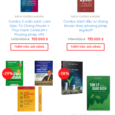
SÁCH CHỨNG KHOÁN
SÁCH CHỨNG KHOÁN
Combo 3 cuốn sách: Làm
Combo Sách đầu tư chứng
Giàu Từ Chứng Khoán +
khoán theo phương pháp
Thực hành CANSLIM +
Wyckoff
Phương pháp VPA
Giá
Giá
Giá
Giá
1.057.000
₫
705.000
₫
1.154.000
₫
735.000
₫
gốc
hiện
gốc
hiện
là:
tại
là:
tại
THÊM VÀO GIỎ HÀNG
THÊM VÀO GIỎ HÀNG
1.057.000 ₫.
là:
1.154.000 ₫.
là:
705.000 ₫.
735.000
-29%
-38%