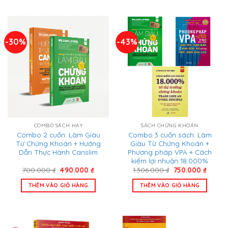
-30%
-43%
COMBO SÁCH HAY
SÁCH CHỨNG KHOÁN
Combo 2 cuốn: Làm Giàu
Combo 3 cuốn sách: Làm
Từ Chứng Khoán + Hướng
Giàu Từ Chứng Khoán +
Dẫn Thực Hành Canslim
Phương pháp VPA + Cách
kiếm lợi nhuận 18.000%
Giá
Giá
Giá
Giá
700.000
₫
490.000
₫
1.306.000
₫
750.000
₫
gốc
hiện
gốc
hiện
là:
tại
là:
tại
THÊM VÀO GIỎ HÀNG
THÊM VÀO GIỎ HÀNG
700.000 ₫.
là:
1.306.000 ₫.
là:
490.000 ₫.
750.00