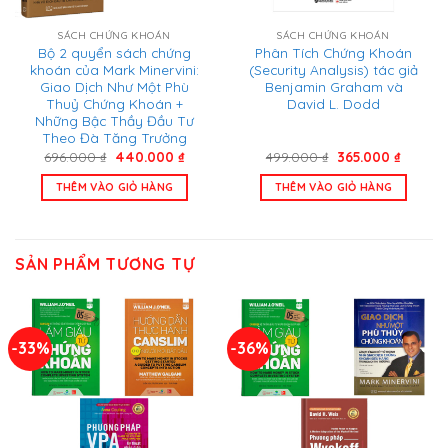
SÁCH CHỨNG KHOÁN
SÁCH CHỨNG KHOÁN
Bộ 2 quyển sách chứng
Phân Tích Chứng Khoán
khoán của Mark Minervini:
(Security Analysis) tác giả
Giao Dịch Như Một Phù
Benjamin Graham và
Thuỷ Chứng Khoán +
David L. Dodd
Những Bậc Thầy Đầu Tư
Theo Đà Tăng Trưởng
Giá
Giá
Giá
Giá
696.000
₫
440.000
₫
499.000
₫
365.000
₫
gốc
hiện
gốc
hiện
là:
tại
là:
tại
THÊM VÀO GIỎ HÀNG
THÊM VÀO GIỎ HÀNG
696.000 ₫.
là:
499.000 ₫.
là:
440.000 ₫.
365.000
SẢN PHẨM TƯƠNG TỰ
-33%
-36%