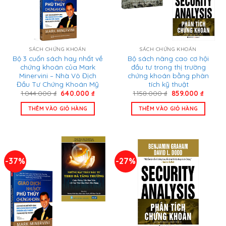
SÁCH CHỨNG KHOÁN
SÁCH CHỨNG KHOÁN
Bộ 3 cuốn sách hay nhất về
Bộ sách nâng cao cơ hội
chứng khoán của Mark
đầu tư trong thị trường
Minervini – Nhà Vô Địch
chứng khoán bằng phân
Đầu Tư Chứng Khoán Mỹ
tích kỹ thuật
Giá
Giá
Giá
Giá
1.044.000
₫
640.000
₫
1.158.000
₫
859.000
₫
gốc
hiện
gốc
hiện
là:
tại
là:
tại
THÊM VÀO GIỎ HÀNG
THÊM VÀO GIỎ HÀNG
1.044.000 ₫.
là:
1.158.000 ₫.
là:
640.000 ₫.
859.00
-37%
-27%