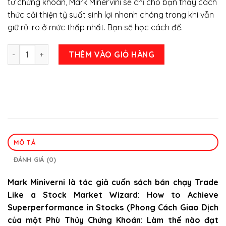
tư chứng khoán, Mark Minervini sẽ chỉ cho bạn thấy cách
348.000 ₫.
là:
thức cải thiện tỷ suất sinh lợi nhanh chóng trong khi vẫn
275.000 ₫.
giữ rủi ro ở mức thấp nhất. Bạn sẽ học cách để.
Cách tư duy và giao dịch như một nhà đầu tư chứng khoán -
THÊM VÀO GIỎ HÀNG
MÔ TẢ
ĐÁNH GIÁ (0)
Mark Miniverni là tác giả cuốn sách bán chạy Trade
Like a Stock Market Wizard: How to Achieve
Superperformance in Stocks (Phong Cách Giao Dịch
của một Phù Thủy Chứng Khoán: Làm thế nào đạt