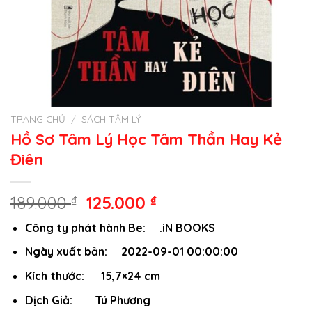
TRANG CHỦ
/
SÁCH TÂM LÝ
Hồ Sơ Tâm Lý Học Tâm Thần Hay Kẻ
Điên
Giá
Giá
189.000
₫
125.000
₫
gốc
hiện
Công ty phát hành Be: .iN BOOKS
là:
tại
189.000 ₫.
là:
Ngày xuất bản: 2022-09-01 00:00:00
125.000 ₫.
Kích thước: 15,7×24 cm
Dịch Giả: Tú Phương