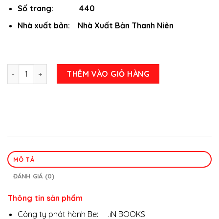
Số trang: 440
Nhà xuất bản: Nhà Xuất Bản Thanh Niên
Hồ Sơ Tâm Lý Học Tâm Thần Hay Kẻ Điên số lượng
THÊM VÀO GIỎ HÀNG
MÔ TẢ
ĐÁNH GIÁ (0)
Thông tin sản phẩm
Công ty phát hành Be: .iN BOOKS