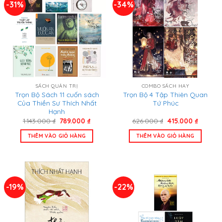
-31%
-34%
SÁCH QUẢN TRỊ
COMBO SÁCH HAY
Trọn Bộ Sách 11 cuốn sách
Trọn Bộ 4 Tập Thiên Quan
Của Thiền Sư Thích Nhất
Tứ Phúc
Hạnh
Giá
Giá
Giá
Giá
1.143.000
₫
789.000
₫
626.000
₫
415.000
₫
gốc
hiện
gốc
hiện
là:
tại
là:
tại
THÊM VÀO GIỎ HÀNG
THÊM VÀO GIỎ HÀNG
1.143.000 ₫.
là:
626.000 ₫.
là:
789.000 ₫.
415.000
-19%
-22%