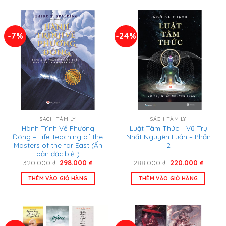
-7%
-24%
SÁCH TÂM LÝ
SÁCH TÂM LÝ
Hành Trình Về Phương
Luật Tâm Thức – Vũ Trụ
Đông – Life Teaching of the
Nhất Nguyên Luận – Phần
Masters of the far East (Ấn
2
bản đặc biệt)
Giá
Giá
Giá
Giá
320.000
₫
298.000
₫
288.000
₫
220.000
₫
gốc
hiện
gốc
hiện
là:
tại
là:
tại
THÊM VÀO GIỎ HÀNG
THÊM VÀO GIỎ HÀNG
320.000 ₫.
là:
288.000 ₫.
là:
298.000 ₫.
220.00