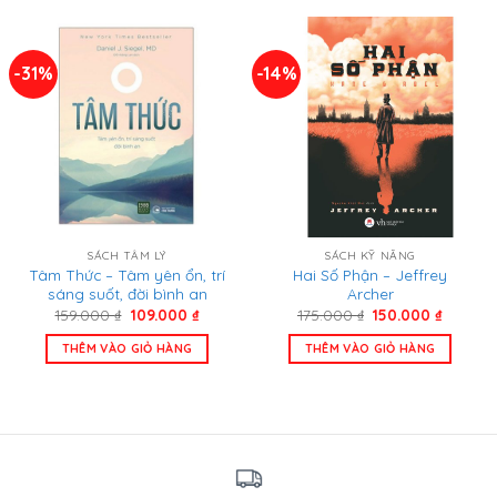
-31%
-14%
SÁCH TÂM LÝ
SÁCH KỸ NĂNG
Tâm Thức – Tâm yên ổn, trí
Hai Số Phận – Jeffrey
sáng suốt, đời bình an
Archer
Giá
Giá
Giá
Giá
159.000
₫
109.000
₫
175.000
₫
150.000
₫
gốc
hiện
gốc
hiện
là:
tại
là:
tại
THÊM VÀO GIỎ HÀNG
THÊM VÀO GIỎ HÀNG
159.000 ₫.
là:
175.000 ₫.
là:
109.000 ₫.
150.000