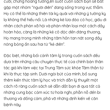
cười, chứng hoang tưởng,ên suốt cuốn sách bạn sẽ bắt
gặp một nhóm “người điên” đang sống trong vực thẳm.
Họ có thể là những thiên tài kỳ quái với những ý tưởng kỳ
lạ không thể hiểu nổi. Là những kẻ lừa đảo có học, giấu đi
nhân cách phản xã hội và phản nhân loại một cách đầy
hoàn hảo, càng là những kẻ cô độc đến đáng thương,
Họ mang trong mình những tâm hồn tan nát song đầy
nóng bỏng ẩn sau hai từ “kẻ điên”.
Đặc biệt, những bối cảnh tâm lý trong cuốn sách đều
dựa trên những câu chuyện thực tế của chính bản thân
tác giả khi làm việc tại Trung Tâm sức khỏe Tâm thần từ
khi là thực tập sinh. Dưới ngòi bút của mình, bổ sung
thêm kiến thức tâm lý học và trích dẫn lý thuyết một
cách rõ ràng cuốn sách sẽ dẫn dắt bạn đi qua tất cả
những cung bậc cảm xúc từ hoài nghi, phẫn nỗ đến bi
thương và đồng cảm, phá vỡ những định kiến về căn
bệnh này.