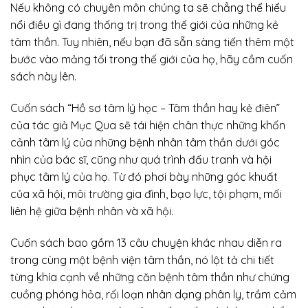
Nếu không có chuyên môn chúng ta sẽ chẳng thể hiểu
nổi điều gì đang thống trị trong thế giới của những kẻ
tâm thần. Tuy nhiên, nếu bạn đã sẵn sàng tiến thêm một
bước vào mảng tối trong thế giới của họ, hãy cầm cuốn
sách này lên.
Cuốn sách “Hồ sơ tâm lý học – Tâm thần hay kẻ điên”
của tác giả Mục Qua sẽ tái hiện chân thực những khốn
cảnh tâm lý của những bệnh nhân tâm thần dưới góc
nhìn của bác sĩ, cũng như quá trình đấu tranh và hội
phục tâm lý của họ. Từ đó phơi bày những góc khuất
của xã hội, môi trường gia đình, bạo lực, tội phạm, mối
liên hệ giữa bệnh nhân và xã hội.
Cuốn sách bao gồm 13 câu chuyện khác nhau diễn ra
trong cùng một bệnh viện tâm thần, nó lột tả chi tiết
từng khía cạnh về những căn bệnh tâm thần như chứng
cuồng phóng hỏa, rối loạn nhân dạng phân ly, trầm cảm