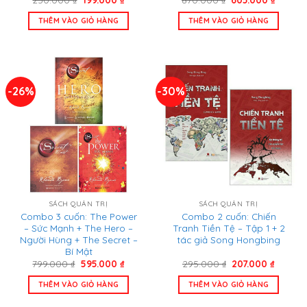
gốc
hiện
gốc
hiện
là:
tại
là:
tại
THÊM VÀO GIỎ HÀNG
THÊM VÀO GIỎ HÀNG
250.000 ₫.
là:
870.000 ₫.
là:
199.000 ₫.
605.000
-26%
-30%
SÁCH QUẢN TRỊ
SÁCH QUẢN TRỊ
Combo 3 cuốn: The Power
Combo 2 cuốn: Chiến
– Sức Mạnh + The Hero –
Tranh Tiền Tệ – Tập 1 + 2
Người Hùng + The Secret –
tác giả Song Hongbing
Bí Mật
Giá
Giá
Giá
Giá
799.000
₫
595.000
₫
295.000
₫
207.000
₫
gốc
hiện
gốc
hiện
là:
tại
là:
tại
THÊM VÀO GIỎ HÀNG
THÊM VÀO GIỎ HÀNG
799.000 ₫.
là:
295.000 ₫.
là:
595.000 ₫.
207.000