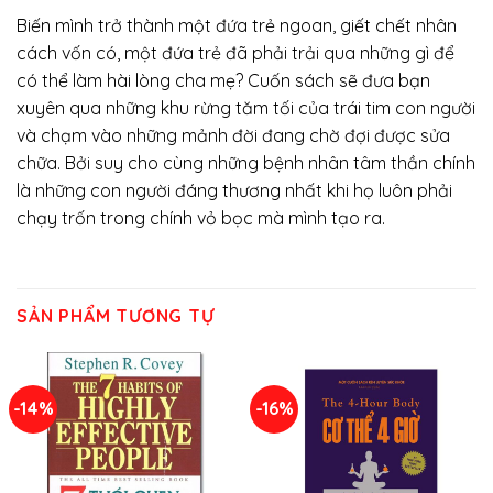
Biến mình trở thành một đứa trẻ ngoan, giết chết nhân
cách vốn có, một đứa trẻ đã phải trải qua những gì để
có thể làm hài lòng cha mẹ? Cuốn sách sẽ đưa bạn
xuyên qua những khu rừng tăm tối của trái tim con người
và chạm vào những mảnh đời đang chờ đợi được sửa
chữa. Bởi suy cho cùng những bệnh nhân tâm thần chính
là những con người đáng thương nhất khi họ luôn phải
chạy trốn trong chính vỏ bọc mà mình tạo ra.
SẢN PHẨM TƯƠNG TỰ
-14%
-16%