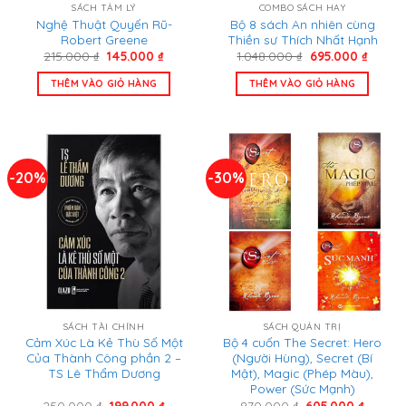
SÁCH TÂM LÝ
COMBO SÁCH HAY
Nghệ Thuật Quyến Rũ-
Bộ 8 sách An nhiên cùng
Robert Greene
Thiền sư Thích Nhất Hạnh
Giá
Giá
Giá
Giá
215.000
₫
145.000
₫
1.048.000
₫
695.000
₫
gốc
hiện
gốc
hiện
là:
tại
là:
tại
THÊM VÀO GIỎ HÀNG
THÊM VÀO GIỎ HÀNG
215.000 ₫.
là:
1.048.000 ₫.
là:
145.000 ₫.
695.00
-20%
-30%
SÁCH TÀI CHÍNH
SÁCH QUẢN TRỊ
Cảm Xúc Là Kẻ Thù Số Một
Bộ 4 cuốn The Secret: Hero
Của Thành Công phần 2 –
(Người Hùng), Secret (Bí
TS Lê Thẩm Dương
Mật), Magic (Phép Màu),
Power (Sức Mạnh)
Giá
Giá
Giá
Giá
250.000
₫
199.000
₫
870.000
₫
605.000
₫