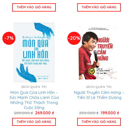
gốc
hiện
gốc
hiện
là:
tại
là:
tại
THÊM VÀO GIỎ HÀNG
THÊM VÀO GIỎ HÀNG
298.000 ₫.
là:
398.000 ₫.
là:
230.000 ₫.
295.000
-7%
-20%
SÁCH QUẢN TRỊ
SÁCH QUẢN TRỊ
Món Quà Của Linh Hồn –
Người Truyền Cảm Hứng –
Sức Mạnh Chữa Lành Của
Tiến Sĩ Lê Thẩm Dương
Những Thữ Thách Trong
Cuộc Sống
Giá
Giá
Giá
Giá
289.000
₫
269.000
₫
250.000
₫
199.000
₫
gốc
hiện
gốc
hiện
là:
tại
là:
tại
THÊM VÀO GIỎ HÀNG
THÊM VÀO GIỎ HÀNG
289.000 ₫.
là:
250.000 ₫.
là:
269.000 ₫.
199.000