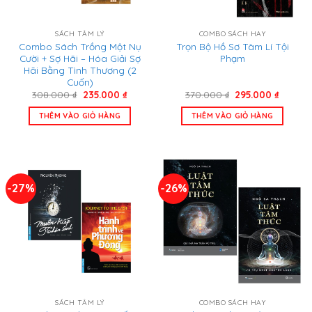
SÁCH TÂM LÝ
COMBO SÁCH HAY
Combo Sách Trồng Một Nụ
Trọn Bộ Hồ Sơ Tâm Lí Tội
Cười + Sợ Hãi – Hóa Giải Sợ
Phạm
Hãi Bằng Tình Thương (2
Cuốn)
Giá
Giá
Giá
Giá
308.000
₫
235.000
₫
370.000
₫
295.000
₫
gốc
hiện
gốc
hiện
là:
tại
là:
tại
THÊM VÀO GIỎ HÀNG
THÊM VÀO GIỎ HÀNG
308.000 ₫.
là:
370.000 ₫.
là:
235.000 ₫.
295.000
-27%
-26%
SÁCH TÂM LÝ
COMBO SÁCH HAY