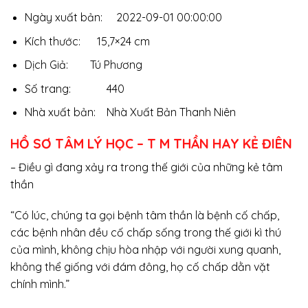
Ngày xuất bản: 2022-09-01 00:00:00
Kích thước: 15,7×24 cm
Dịch Giả: Tú Phương
Số trang: 440
Nhà xuất bản: Nhà Xuất Bản Thanh Niên
HỒ SƠ TÂM LÝ HỌC – T M THẦN HAY KẺ ĐIÊN
– Điều gì đang xảy ra trong thế giới của những kẻ tâm
thần
“Có lúc, chúng ta gọi bệnh tâm thần là bệnh cố chấp,
các bệnh nhân đều cố chấp sống trong thế giới kì thú
của mình, không chịu hòa nhập với người xung quanh,
không thể giống với đám đông, họ cố chấp dằn vặt
chính mình.”