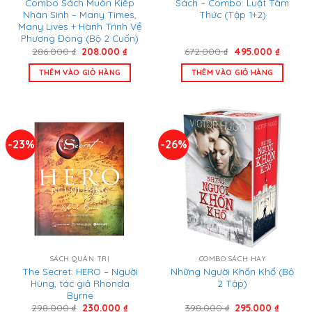
Combo Sách Muôn Kiếp
Sách – Combo: Luật Tâm
Nhân Sinh – Many Times,
Thức (Tập 1+2)
Many Lives + Hành Trình Về
Phương Đông (Bộ 2 Cuốn)
Giá
Giá
Giá
Giá
286.000
₫
208.000
₫
672.000
₫
495.000
₫
gốc
hiện
gốc
hiện
là:
tại
là:
tại
THÊM VÀO GIỎ HÀNG
THÊM VÀO GIỎ HÀNG
286.000 ₫.
là:
672.000 ₫.
là:
208.000 ₫.
495.000
-23%
-26%
SÁCH QUẢN TRỊ
COMBO SÁCH HAY
The Secret: HERO – Người
Những Người Khốn Khổ (Bộ
Hùng, tác giả Rhonda
2 Tập)
Byrne
Giá
Giá
Giá
Giá
298.000
₫
230.000
₫
398.000
₫
295.000
₫