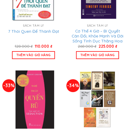
SÁCH TÂM LÝ
SÁCH TÂM LÝ
Cơ Thể 4 Giờ – Bí Quyết
7 Thói Quen Để Thành Đạt
Cân Đối, Khỏe Mạnh Và Đời
Sống Tình Dục Thăng Hoa
Giá
Giá
Giá
Giá
128.000
₫
110.000
₫
268.000
₫
225.000
₫
gốc
hiện
gốc
hiện
là:
tại
là:
tại
THÊM VÀO GIỎ HÀNG
THÊM VÀO GIỎ HÀNG
128.000 ₫.
là:
268.000 ₫.
là:
110.000 ₫.
225.000
-33%
-34%