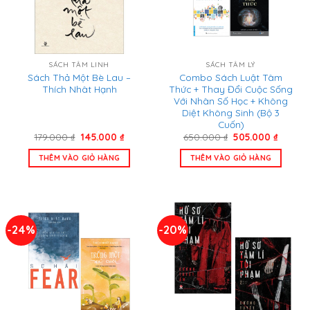
SÁCH TÂM LINH
SÁCH TÂM LÝ
Sách Thả Một Bè Lau –
Combo Sách Luật Tâm
Thích Nhât Hạnh
Thức + Thay Đổi Cuộc Sống
Với Nhân Số Học + Không
Diệt Không Sinh (Bộ 3
Cuốn)
Giá
Giá
Giá
Giá
179.000
₫
145.000
₫
650.000
₫
505.000
₫
gốc
hiện
gốc
hiện
là:
tại
là:
tại
THÊM VÀO GIỎ HÀNG
THÊM VÀO GIỎ HÀNG
179.000 ₫.
là:
650.000 ₫.
là:
145.000 ₫.
505.00
-24%
-20%