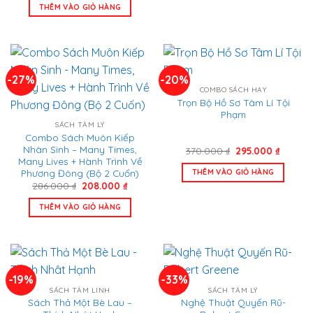
là:
tại
THÊM VÀO GIỎ HÀNG
870.000 ₫.
là:
605.000 ₫.
-27%
-20%
COMBO SÁCH HAY
Trọn Bộ Hồ Sơ Tâm Lí Tội
Phạm
SÁCH TÂM LÝ
Combo Sách Muôn Kiếp
Nhân Sinh – Many Times,
Giá
Giá
370.000
₫
295.000
₫
gốc
hiện
Many Lives + Hành Trình Về
là:
tại
Phương Đông (Bộ 2 Cuốn)
THÊM VÀO GIỎ HÀNG
370.000 ₫.
là:
Giá
Giá
286.000
₫
208.000
₫
295.000
gốc
hiện
là:
tại
THÊM VÀO GIỎ HÀNG
286.000 ₫.
là:
208.000 ₫.
-19%
-33%
SÁCH TÂM LINH
SÁCH TÂM LÝ
Sách Thả Một Bè Lau –
Nghệ Thuật Quyến Rũ-