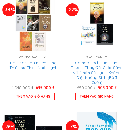
-34%
-22%
COMBO SÁCH HAY
SÁCH TÂM LÝ
Bộ 8 sách An nhiên cùng
Combo Sách Luật Tâm
Thiền sư Thích Nhất Hạnh
Thức + Thay Đổi Cuộc Sống
Với Nhân Số Học + Không
Diệt Không Sinh (Bộ 3
Cuốn)
Giá
Giá
Giá
Giá
1.048.000
₫
695.000
₫
650.000
₫
505.000
₫
gốc
hiện
gốc
hiện
là:
tại
là:
tại
THÊM VÀO GIỎ HÀNG
THÊM VÀO GIỎ HÀNG
1.048.000 ₫.
là:
650.000 ₫.
là:
695.000 ₫.
505.00
-26%
-7%