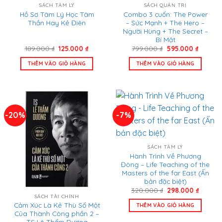
SÁCH TÂM LÝ
SÁCH QUẢN TRỊ
Hồ Sơ Tâm Lý Học Tâm
Combo 3 cuốn: The Power
Thần Hay Kẻ Điên
– Sức Mạnh + The Hero –
Người Hùng + The Secret –
Bí Mật
Giá
Giá
Giá
Giá
189.000
₫
125.000
₫
799.000
₫
595.000
₫
gốc
hiện
gốc
hiện
là:
tại
là:
tại
THÊM VÀO GIỎ HÀNG
THÊM VÀO GIỎ HÀNG
189.000 ₫.
là:
799.000 ₫.
là:
125.000 ₫.
595.000
-20%
-7%
SÁCH TÂM LÝ
Hành Trình Về Phương
Đông – Life Teaching of the
Masters of the far East (Ấn
bản đặc biệt)
Giá
Giá
320.000
₫
298.000
₫
gốc
hiện
SÁCH TÀI CHÍNH
là:
tại
Cảm Xúc Là Kẻ Thù Số Một
THÊM VÀO GIỎ HÀNG
320.000 ₫.
là:
Của Thành Công phần 2 –
298.000
TS Lê Thẩm Dương