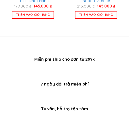
Thích Nhât Hạnh
Robert Greene
Giá
Giá
Giá
Giá
179.000
₫
145.000
₫
215.000
₫
145.000
₫
gốc
hiện
gốc
hiện
là:
tại
là:
tại
THÊM VÀO GIỎ HÀNG
THÊM VÀO GIỎ HÀNG
179.000 ₫.
là:
215.000 ₫.
là:
145.000 ₫.
145.000
Miễn phí ship cho đơn từ 299k
7 ngày đổi trả miễn phí
Tư vấn, hỗ trợ tận tâm