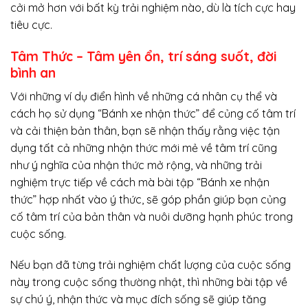
cởi mở hơn với bất kỳ trải nghiệm nào, dù là tích cực hay
tiêu cực.
Tâm Thức – Tâm yên ổn, trí sáng suốt, đời
bình an
Với những ví dụ điển hình về những cá nhân cụ thể và
cách họ sử dụng “Bánh xe nhận thức” để củng cố tâm trí
và cải thiện bản thân, bạn sẽ nhận thấy rằng việc tận
dụng tất cả những nhận thức mới mẻ về tâm trí cũng
như ý nghĩa của nhận thức mở rộng, và những trải
nghiệm trực tiếp về cách mà bài tập “Bánh xe nhận
thức” hợp nhất vào ý thức, sẽ góp phần giúp bạn củng
cố tâm trí của bản thân và nuôi dưỡng hạnh phúc trong
cuộc sống.
Nếu bạn đã từng trải nghiệm chất lượng của cuộc sống
này trong cuộc sống thường nhật, thì những bài tập về
sự chú ý, nhận thức và mục đích sống sẽ giúp tăng