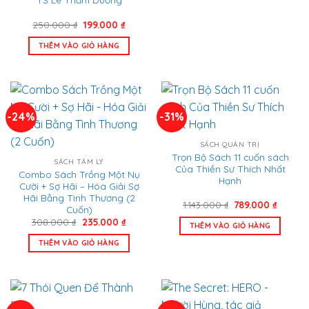
Giá
Giá
250.000
₫
199.000
₫
gốc
hiện
là:
tại
THÊM VÀO GIỎ HÀNG
250.000 ₫.
là:
199.000 ₫.
-24%
-31%
SÁCH QUẢN TRỊ
Trọn Bộ Sách 11 cuốn sách
SÁCH TÂM LÝ
Của Thiền Sư Thích Nhất
Combo Sách Trồng Một Nụ
Hạnh
Cười + Sợ Hãi – Hóa Giải Sợ
Hãi Bằng Tình Thương (2
Giá
Giá
1.143.000
₫
789.000
₫
Cuốn)
gốc
hiện
Giá
Giá
308.000
₫
235.000
₫
là:
tại
THÊM VÀO GIỎ HÀNG
gốc
hiện
1.143.000 ₫.
là:
là:
tại
789.000
THÊM VÀO GIỎ HÀNG
308.000 ₫.
là:
235.000 ₫.