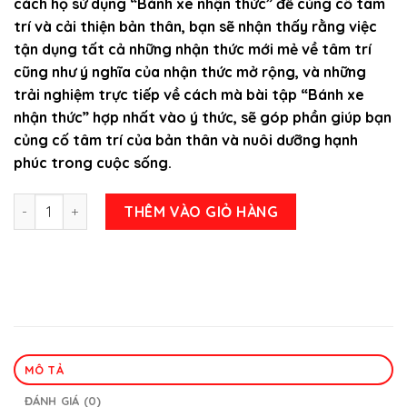
cách họ sử dụng “Bánh xe nhận thức” để củng cố tâm
159.000 ₫.
là:
trí và cải thiện bản thân, bạn sẽ nhận thấy rằng việc
109.000 ₫.
tận dụng tất cả những nhận thức mới mẻ về tâm trí
cũng như ý nghĩa của nhận thức mở rộng, và những
trải nghiệm trực tiếp về cách mà bài tập “Bánh xe
nhận thức” hợp nhất vào ý thức, sẽ góp phần giúp bạn
củng cố tâm trí của bản thân và nuôi dưỡng hạnh
phúc trong cuộc sống.
Tâm Thức – Tâm yên ổn, trí sáng suốt, đời bình an số lượng
THÊM VÀO GIỎ HÀNG
MÔ TẢ
ĐÁNH GIÁ (0)