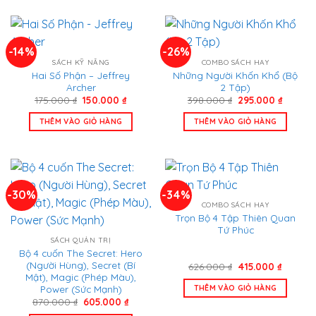
-14%
-26%
SÁCH KỸ NĂNG
COMBO SÁCH HAY
Hai Số Phận – Jeffrey
Những Người Khốn Khổ (Bộ
Archer
2 Tập)
Giá
Giá
Giá
Giá
175.000
₫
150.000
₫
398.000
₫
295.000
₫
gốc
hiện
gốc
hiện
là:
tại
là:
tại
THÊM VÀO GIỎ HÀNG
THÊM VÀO GIỎ HÀNG
175.000 ₫.
là:
398.000 ₫.
là:
150.000 ₫.
295.000
-30%
-34%
COMBO SÁCH HAY
Trọn Bộ 4 Tập Thiên Quan
Tứ Phúc
SÁCH QUẢN TRỊ
Bộ 4 cuốn The Secret: Hero
(Người Hùng), Secret (Bí
Giá
Giá
626.000
₫
415.000
₫
gốc
hiện
Mật), Magic (Phép Màu),
là:
tại
Power (Sức Mạnh)
THÊM VÀO GIỎ HÀNG
626.000 ₫.
là:
Giá
Giá
870.000
₫
605.000
₫
415.000
gốc
hiện