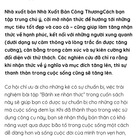
Nhà xuất bản Nhà Xuất Bản Công ThươngCách bạn
tập trung chú ý, cởi mở nhận thức để hướng tới những
mục tiêu tốt đẹp và cao cả – cũng giúp làm tăng nhận
thức về hạnh phúc, kết nối với những người xung quanh
(dưới dạng sự cảm thông và lòng trắc ẩn được tăng
cường), cân bằng trong cảm xúc và sự kiên cường khi
đối diện với thử thách. Các nghiên cứu đã chỉ ra rằng
khi nhận thức về ý nghĩa và mục đích tăng lên, thì sự
thanh thản trong cuộc sống cũng sẽ tăng lên.
Cơ hội chỉ ưu ái cho những kẻ có sự chuẩn bị, việc trải
nghiệm bài tập “Bánh xe nhận thức” trong cuốn sách
này sẽ giúp bạn có được sự chuẩn bị cho những cơ hội
mà cuộc sống đem lại. Khi đã thành thạo trong việc sử
dụng công cụ này, bạn sẽ nhận thấy bản thân có khả
năng vượt qua được bão tố trong cuộc sống một cách
dễ dàng hơn và sống cuộc đời của mình trọn vẹn hơn,