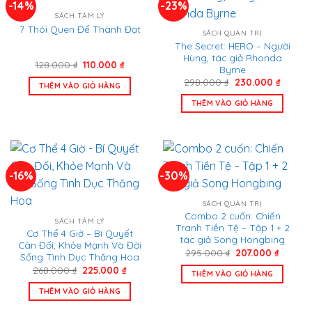
-14%
-23%
SÁCH TÂM LÝ
7 Thói Quen Để Thành Đạt
SÁCH QUẢN TRỊ
The Secret: HERO – Người
Hùng, tác giả Rhonda
Giá
Giá
128.000
₫
110.000
₫
Byrne
gốc
hiện
Giá
Giá
là:
tại
298.000
₫
230.000
₫
THÊM VÀO GIỎ HÀNG
gốc
hiện
128.000 ₫.
là:
là:
tại
110.000 ₫.
THÊM VÀO GIỎ HÀNG
298.000 ₫.
là:
230.00
-16%
-30%
SÁCH QUẢN TRỊ
Combo 2 cuốn: Chiến
SÁCH TÂM LÝ
Tranh Tiền Tệ – Tập 1 + 2
Cơ Thể 4 Giờ – Bí Quyết
tác giả Song Hongbing
Cân Đối, Khỏe Mạnh Và Đời
Giá
Giá
295.000
₫
207.000
₫
Sống Tình Dục Thăng Hoa
gốc
hiện
Giá
Giá
268.000
₫
225.000
₫
là:
tại
THÊM VÀO GIỎ HÀNG
gốc
hiện
295.000 ₫.
là:
là:
tại
207.000
THÊM VÀO GIỎ HÀNG
268.000 ₫.
là:
225.000 ₫.