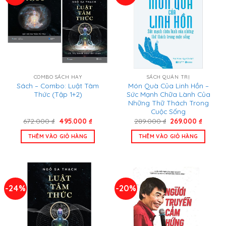
COMBO SÁCH HAY
SÁCH QUẢN TRỊ
Sách – Combo: Luật Tâm
Món Quà Của Linh Hồn –
Thức (Tập 1+2)
Sức Mạnh Chữa Lành Của
Những Thữ Thách Trong
Cuộc Sống
Giá
Giá
Giá
Giá
672.000
₫
495.000
₫
289.000
₫
269.000
₫
gốc
hiện
gốc
hiện
là:
tại
là:
tại
THÊM VÀO GIỎ HÀNG
THÊM VÀO GIỎ HÀNG
672.000 ₫.
là:
289.000 ₫.
là:
495.000 ₫.
269.000
-24%
-20%