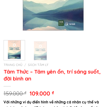
TRANG CHỦ
/
SÁCH TÂM LÝ
Tâm Thức – Tâm yên ổn, trí sáng suốt,
đời bình an
Giá
Giá
159.000
₫
109.000
₫
gốc
hiện
Với những ví dụ điển hình về những cá nhân cụ thể và
là:
tại