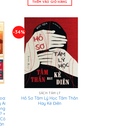
THÊM VÀO GIỎ HÀNG
215.000 ₫.
là:
.000 ₫.
145.000 ₫.
-34%
SÁCH TÂM LÝ
oa:
Hồ Sơ Tâm Lý Học Tâm Thần
 Ai
Hay Kẻ Điên
ống
? +
 Có
àn