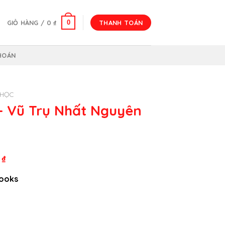
0
GIỎ HÀNG /
0
₫
THANH TOÁN
HOÁN
 HỌC
– Vũ Trụ Nhất Nguyên
Giá
0
₫
hiện
books
tại
₫.
là:
220.000 ₫.