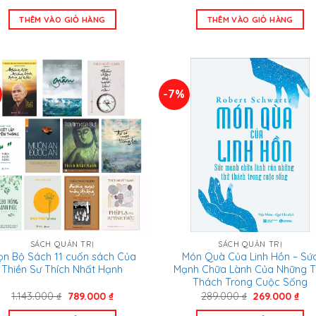
gốc
hiện
gốc
hi
là:
tại
là:
tại
THÊM VÀO GIỎ HÀNG
THÊM VÀO GIỎ HÀNG
308.000 ₫.
là:
1.048.000 ₫.
là:
235.000 ₫.
69
-7%
SÁCH QUẢN TRỊ
SÁCH QUẢN TRỊ
ọn Bộ Sách 11 cuốn sách Của
Món Quà Của Linh Hồn – Sứ
Thiền Sư Thích Nhất Hạnh
Mạnh Chữa Lành Của Những 
Thách Trong Cuộc Sống
Giá
Giá
Giá
Giá
1.143.000
₫
789.000
₫
289.000
₫
269.000
₫
gốc
hiện
gốc
hiệ
là:
tại
là:
tại