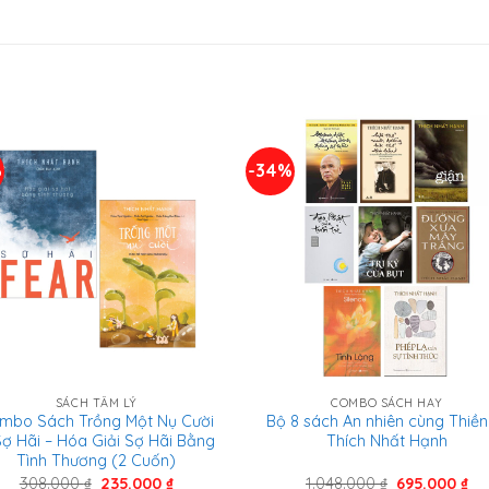
%
-34%
SÁCH TÂM LÝ
COMBO SÁCH HAY
mbo Sách Trồng Một Nụ Cười
Bộ 8 sách An nhiên cùng Thiền
Sợ Hãi – Hóa Giải Sợ Hãi Bằng
Thích Nhất Hạnh
Tình Thương (2 Cuốn)
Giá
Giá
Giá
Gi
308.000
₫
235.000
₫
1.048.000
₫
695.000
₫