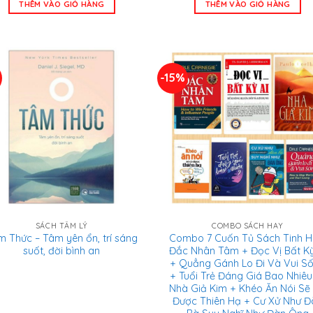
THÊM VÀO GIỎ HÀNG
THÊM VÀO GIỎ HÀNG
1.143.000 ₫.
là:
289.000 ₫.
là:
789.000 ₫.
269
-15%
SÁCH TÂM LÝ
COMBO SÁCH HAY
m Thức – Tâm yên ổn, trí sáng
Combo 7 Cuốn Tủ Sách Tinh H
suốt, đời bình an
Đắc Nhân Tâm + Đọc Vị Bất Kỳ
+ Quẳng Gánh Lo Đi Và Vui S
+ Tuổi Trẻ Đáng Giá Bao Nhiêu
Nhà Giả Kim + Khéo Ăn Nói Sẽ
Được Thiên Hạ + Cư Xử Như Đ