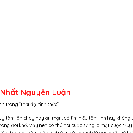
m
ụ Nhất Nguyên Luận
h trong “thời đại tỉnh thức”.
uy tâm, ăn chay hay ăn mặn, có tìm hiểu tâm linh hay không,
hông đói khổ. Vậy nên có thể nói cuộc sống là một cuộc tru
 đến đích an toàn, thậm chí rất nhiều người đã gục ngã thê 