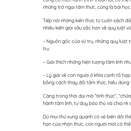
những trở ngại tâm thức, cũng là bài học
Tiếp nối những kiến thức từ cuốn sách đ
nhiều kiến giải sâu sắc hơn về quy luật v
– Nguồn gốc của vũ trụ, những quy luật t
trụ.
– Giải thích những hiện tượng tâm linh như
– Lý giải về con người ở khía cạnh tổ hợ
bằng cách thay đổi tâm thức, hiểu đúng v
Càng trong thời đại mà “tỉnh thức”, “ch
hành tâm linh, tư duy bảo thủ và chia rẽ
Dù mọi thứ xung quanh có vẻ biến đổi thế 
hạn của nhận thức, con người mới có thể 