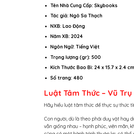
Tên Nhà Cung Cấp: Skybooks
Tác giả: Ngô Sa Thạch
NXB: Lao Động
Năm XB: 2024
Ngôn Ngữ: Tiếng Việt
Trọng lượng (gr): 500
Kích Thước Bao Bì: 24 x 15.7 x 2.4 c
Số trang: 480
Luật Tâm Thức – Vũ Tr
Hãy hiểu luật tâm thức để thực sự thức tỉn
Con người, dù là theo phái duy vật hay d
vẫn giống nhau – hạnh phúc, viên mãn, k
cũng có một hành trình thuận lợi, có thể