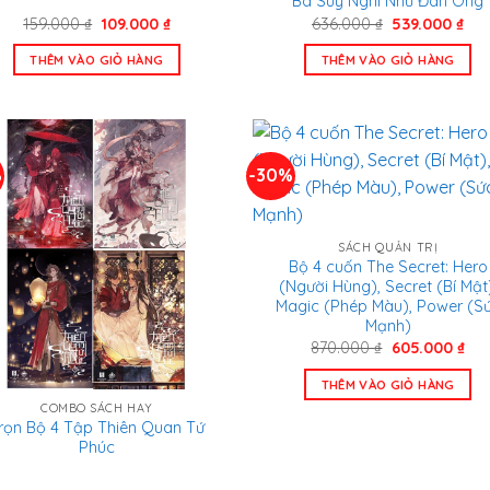
Bà Suy Nghĩ Như Đàn Ông
Giá
Giá
Giá
Giá
159.000
₫
109.000
₫
636.000
₫
539.000
₫
gốc
hiện
gốc
hiệ
là:
tại
là:
tại
THÊM VÀO GIỎ HÀNG
THÊM VÀO GIỎ HÀNG
159.000 ₫.
là:
636.000 ₫.
là:
109.000 ₫.
539
%
-30%
SÁCH QUẢN TRỊ
Bộ 4 cuốn The Secret: Hero
(Người Hùng), Secret (Bí Mật)
Magic (Phép Màu), Power (S
Mạnh)
Giá
Giá
870.000
₫
605.000
₫
gốc
hiệ
là:
tại
THÊM VÀO GIỎ HÀNG
870.000 ₫.
là:
605
COMBO SÁCH HAY
rọn Bộ 4 Tập Thiên Quan Tứ
Phúc