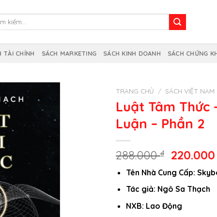
m
m:
 TÀI CHÍNH
SÁCH MARKETING
SÁCH KINH DOANH
SÁCH CHỨNG K
TRANG CHỦ
/
SÁCH VIỆT NAM
Luật Tâm Thức 
Luận – Phần 2
Giá
288.000
₫
220.00
gốc
Tên Nhà Cung Cấp: Sky
là:
288.000 
Tác giả: Ngô Sa Thạch
NXB: Lao Động