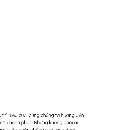
… thì điều cuối cùng chúng ta hướng đến
y cầu hạnh phúc. Nhưng không phải ai
thảm, vì đa phần không vượt qua được