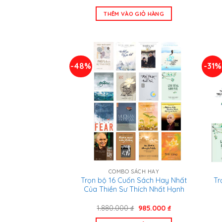
gốc
hiện
là:
tại
THÊM VÀO GIỎ HÀNG
160.000 ₫.
là:
149.000 ₫.
-48%
-31%
COMBO SÁCH HAY
Trọn bộ 16 Cuốn Sách Hay Nhất
Tr
Của Thiền Sư Thích Nhất Hạnh
Giá
Giá
1.880.000
₫
985.000
₫
gốc
hiện
là:
tại