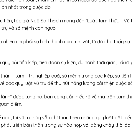
 lớn nhất trong cuộc đời.
ầu tiên, tác giả Ngô Sa Thạch mang đến “Luật Tâm Thức – Vũ 
ũ trụ và số mệnh con người:
ự nhiên chi phối sự hình thành của mọi vật, từ đó cho thấy sự
 quy hồi tiền kiếp, tiên đoán sự kiện, du hành thời gian,… dưới
p thân – tâm – trí, nghiệp quả, sứ mệnh trong các kiếp, sự ti
ề các quy luật vũ trụ để thu hút năng lượng cải thiện cuộc s
ữa lành” được tung hô, bạn càng cần hiểu rõ về ma trận tâm t
 quan điểm.
nào, thì vũ trụ này vẫn chỉ tuân theo những quy luật bất biến
phát triển bản thân trong sự hòa hợp với dòng chảy thời đại