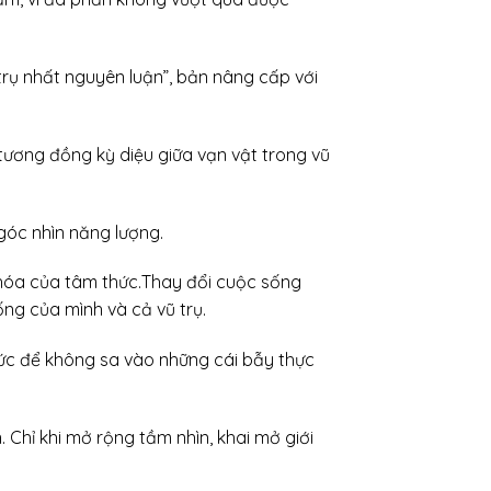
trụ nhất nguyên luận”, bản nâng cấp với
 tương đồng kỳ diệu giữa vạn vật trong vũ
 góc nhìn năng lượng.
ến hóa của tâm thức.Thay đổi cuộc sống
ống của mình và cả vũ trụ.
hức để không sa vào những cái bẫy thực
. Chỉ khi mở rộng tầm nhìn, khai mở giới
.