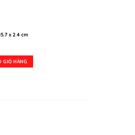
15.7 x 2.4 cm
 Nguyên Luận - Phần 2 số lượng
O GIỎ HÀNG