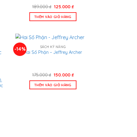
Giá
Giá
189.000
₫
125.000
₫
n
gốc
hiện
là:
tại
THÊM VÀO GIỎ HÀNG
189.000 ₫.
là:
.000 ₫.
125.000 ₫.
SÁCH KỸ NĂNG
-14%
Hai Số Phận – Jeffrey Archer
Giá
Giá
175.000
₫
150.000
₫
gốc
hiện
,
là:
tại
THÊM VÀO GIỎ HÀNG
ức
175.000 ₫.
là:
150.000 ₫.
n
.000 ₫.