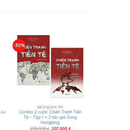
-30%
SÁCH QUẢN TRỊ
 sư
Combo 2 cuốn: Chiến Tranh Tiền
Tệ – Tập 1 + 2 tác giả Song
Hongbing
á
Giá
Giá
295.000
₫
207.000
₫