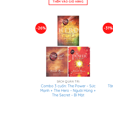
THÊM VÀO GIỎ HÀNG
1.880.000 ₫.
là:
985.000 ₫.
-26%
-31%
SÁCH QUẢN TRỊ
Combo 3 cuốn: The Power – Sức
Tâ
Mạnh + The Hero – Người Hùng +
The Secret – Bí Mật