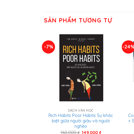
SẢN PHẨM TƯƠNG TỰ
-7%
-24
SÁCH VĂN HỌC
Rich Habits Poor Habits Sự khác
Co
biệt giữa người giàu và người
+ 
nghèo
Giá
Giá
160.000
₫
149.000
₫