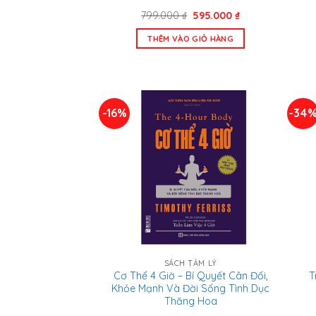
Giá
Giá
799.000
₫
595.000
₫
gốc
hiện
là:
tại
THÊM VÀO GIỎ HÀNG
799.000 ₫.
là:
595.000 ₫.
-16%
-34
SÁCH TÂM LÝ
Cơ Thể 4 Giờ – Bí Quyết Cân Đối,
T
Khỏe Mạnh Và Đời Sống Tình Dục
Thăng Hoa