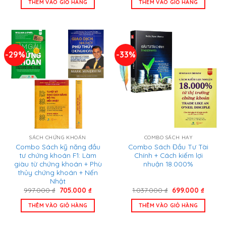
THÊM VÀO GIỎ HÀNG
THÊM VÀO GIỎ HÀNG
298.000 ₫.
là:
299.000 ₫.
là:
239.000 ₫.
250.00
-29%
-33%
SÁCH CHỨNG KHOÁN
COMBO SÁCH HAY
Combo Sách kỹ năng đầu
Combo Sách Đầu Tư Tài
tư chứng khoán F1: Làm
Chính + Cách kiếm lợi
giàu từ chứng khoán + Phù
nhuận 18.000%
thủy chứng khoán + Nến
Nhật
Giá
Giá
Giá
Giá
997.000
₫
705.000
₫
1.037.000
₫
699.000
₫
gốc
hiện
gốc
hiện
là:
tại
là:
tại
THÊM VÀO GIỎ HÀNG
THÊM VÀO GIỎ HÀNG
997.000 ₫.
là:
1.037.000 ₫.
là:
705.000 ₫.
699.00