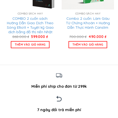
COMBO SÁCH HAY
COMBO SÁCH HAY
Combo 2 cuốn: Làm Giàu
COMBO 2 cuốn sách:
Từ Chứng Khoán + Hướng
Hướng Dẫn Giao Dịch Theo
Dẫn Thực Hành Canslim
Sóng Elliott + Tuyệt kỹ Giao
dịch bằng đồ thị nến Nhật
Giá
Giá
Giá
Giá
700.000
₫
490.000
₫
868.000
₫
599.000
₫
gốc
hiện
gốc
hiện
là:
tại
là:
tại
THÊM VÀO GIỎ HÀNG
THÊM VÀO GIỎ HÀNG
700.000 ₫.
là:
868.000 ₫.
là:
490.00
599.000 ₫.
Miễn phí ship cho đơn từ 299k
7 ngày đổi trả miễn phí