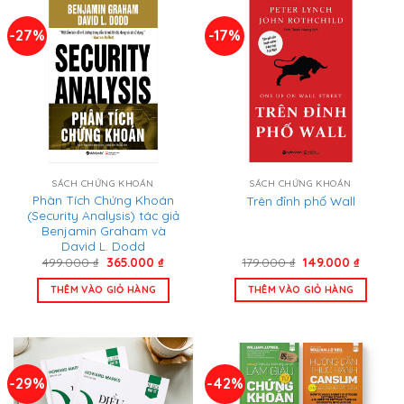
-27%
-17%
SÁCH CHỨNG KHOÁN
SÁCH CHỨNG KHOÁN
Phân Tích Chứng Khoán
Trên đỉnh phố Wall
(Security Analysis) tác giả
Benjamin Graham và
David L. Dodd
Giá
Giá
Giá
Giá
499.000
₫
365.000
₫
179.000
₫
149.000
₫
gốc
hiện
gốc
hiện
là:
tại
là:
tại
THÊM VÀO GIỎ HÀNG
THÊM VÀO GIỎ HÀNG
499.000 ₫.
là:
179.000 ₫.
là:
365.000 ₫.
149.000 
-29%
-42%