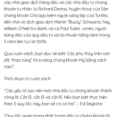
các nhà giao dịch hàng đầu và các nhà đầu tư chứng
khoán tư nhân: từ Richard Dennis, huyền thoại của Sàn
chứng khoán Chicago kiêm người sáng lập của Turtles;
đến nhà vô địch giao dịch Martin “Buzzy” Schwartz; hay
William O’Neil trứ danh, và cả Paul Tudor Jones, người
đứng đầu của quỹ đầu tư với lợi nhuận hằng năm trong
5 năm liên tục là 100%.
Qua cuốn sách, bạn đọc sẽ biết: Các phù thủy trên sàn
đã “thao túng” thị trường chứng khoán Mỹ bằng cách
nào?
Trích đoạn từ cuốn sách:
“Các yếu tố tạo nên một nhà đầu tư chứng khoán thành
công là: Cắt lỗ, cắt lỗ và cắt lỗ. Nếu bạn biết thực hiện
theo 3 quy tắc này, bạn sẽ có cơ hội”. – Ed Seykota
“Quy tắc quan trọng nhất trong đầu tư chứng khoán là