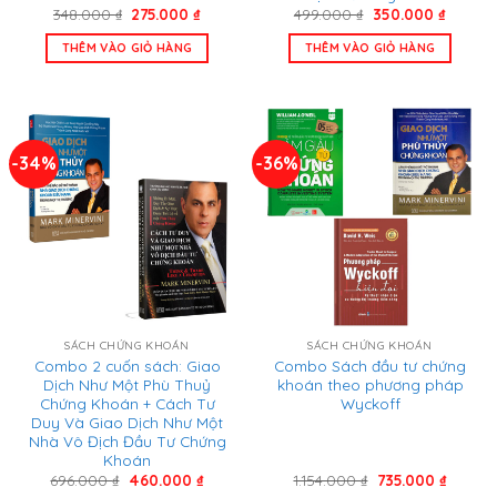
Giá
Giá
Giá
Giá
348.000
₫
275.000
₫
499.000
₫
350.000
₫
gốc
hiện
gốc
hiện
là:
tại
là:
tại
THÊM VÀO GIỎ HÀNG
THÊM VÀO GIỎ HÀNG
348.000 ₫.
là:
499.000 ₫.
là:
275.000 ₫.
350.000
-34%
-36%
SÁCH CHỨNG KHOÁN
SÁCH CHỨNG KHOÁN
Combo 2 cuốn sách: Giao
Combo Sách đầu tư chứng
Dịch Như Một Phù Thuỷ
khoán theo phương pháp
Chứng Khoán + Cách Tư
Wyckoff
Duy Và Giao Dịch Như Một
Nhà Vô Địch Đầu Tư Chứng
Khoán
Giá
Giá
Giá
Giá
696.000
₫
460.000
₫
1.154.000
₫
735.000
₫
gốc
hiện
gốc
hiện