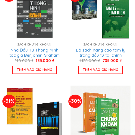
SÁCH CHỨNG KHOÁN
SÁCH CHỨNG KHOÁN
Nhà Đầu Tư Thông Minh
Bộ sách nâng cao tâm lý
tác giả Benjamin Graham
trong đầu tư tài chính
Giá
Giá
Giá
Giá
140.000
₫
135.000
₫
1.128.000
₫
705.000
₫
gốc
hiện
gốc
hiện
là:
tại
là:
tại
THÊM VÀO GIỎ HÀNG
THÊM VÀO GIỎ HÀNG
140.000 ₫.
là:
1.128.000 ₫.
là:
135.000 ₫.
705.00
-31%
-30%