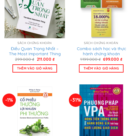
SÁCH CHỨNG KHOÁN
SÁCH CHỨNG KHOÁN
Điều Quan Trọng Nhất –
Combo sách học và thực
The Most Important Thing
hành chứng khoán
Giá
Giá
Giá
Giá
299.000
₫
211.000
₫
1.199.000
₫
699.000
₫
gốc
hiện
gốc
hiện
là:
tại
là:
tại
THÊM VÀO GIỎ HÀNG
THÊM VÀO GIỎ HÀNG
299.000 ₫.
là:
1.199.000 ₫.
là:
211.000 ₫.
699.000
-1%
-31%