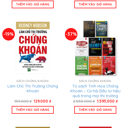
là:
tại
là:
tại
THÊM VÀO GIỎ HÀNG
THÊM VÀO GIỎ HÀNG
696.000 ₫.
là:
1.154.000 ₫.
là:
460.000 ₫.
735.000
-19%
-37%
SÁCH CHỨNG KHOÁN
SÁCH CHỨNG KHOÁN
Làm Chủ Thị Trường Chứng
Tủ sách Tinh Hoa Chứng
Khoán
Khoán – Cơ hội Đầu tư hiệu
quả trong mọi thị trường
Giá
Giá
Giá
Giá
159.000
₫
129.000
₫
2.550.000
₫
1.595.000
₫
gốc
hiện
gốc
hiện
là:
tại
là:
tại
THÊM VÀO GIỎ HÀNG
THÊM VÀO GIỎ HÀNG
159.000 ₫.
là:
2.550.000 ₫.
là:
129.000 ₫.
1.595