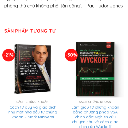
phòng thủ chứ không phải tấn công”. – Paul Tudor Jones
SẢN PHẨM TƯƠNG TỰ
-21%
-30%
SÁCH CHỨNG KHOÁN
SÁCH CHỨNG KHOÁN
Cách tư duy và giao dịch
Làm giàu từ chứng khoán
như một nhà đầu tư chứng
bằng phương pháp VSA
khoán – Mark Miniverni
chính gốc: Nghiên cứu
chuyên sâu về cách giao
dịch của Wyckoff