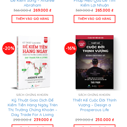
Để Kiếm Sống – Andrew
Pháp Hiệu Quả Để Tìm
Abraham
Kiếm Lợi Nhuận
Giá
Giá
Giá
Giá
366.000
₫
269.000
₫
369.000
₫
265.000
₫
gốc
hiện
gốc
hiện
là:
tại
là:
tại
THÊM VÀO GIỎ HÀNG
THÊM VÀO GIỎ HÀNG
366.000 ₫.
là:
369.000 ₫.
là:
269.000 ₫.
265.000
-20%
-16%
SÁCH CHỨNG KHOÁN
SÁCH CHỨNG KHOÁN
Kỹ Thuật Giao Dịch Để
Thiết Kế Cuộc Đời Thịnh
Kiếm Tiền Hàng Ngày Trên
Vượng – Design a
Thị Trường Chứng Khoán –
Prosperous Life
Day Trade For A Living
Giá
Giá
Giá
Giá
298.000
₫
239.000
₫
299.000
₫
250.000
₫
gốc
hiện
gốc
hiện
là:
tại
là:
tại