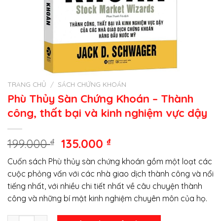
TRANG CHỦ
/
SÁCH CHỨNG KHOÁN
Phù Thủy Sàn Chứng Khoán – Thành
công, thất bại và kinh nghiệm vực dậy
Giá
Giá
199.000
₫
135.000
₫
gốc
hiện
Cuốn sách Phù thủy sàn chứng khoán gồm một loạt các
là:
tại
cuộc phỏng vấn với các nhà giao dịch thành công và nổi
199.000 ₫.
là:
tiếng nhất, với nhiều chi tiết nhất về câu chuyện thành
135.000 ₫.
công và những bí mật kinh nghiệm chuyên môn của họ.
Phù Thủy Sàn Chứng Khoán - Thành công, thất bại và kinh 