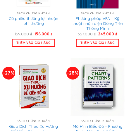
SÁCH CHỨNG KHOÁN
SÁCH CHỨNG KHOÁN
Cổ phiếu thường lợi nhuận
Phương pháp VPA – Kỹ
phi thường
thuật nhận diện Dòng Tiền
Thông Minh
Giá
Giá
Giá
Giá
159.000
₫
158.000
₫
357.000
₫
245.000
₫
gốc
hiện
gốc
hiện
là:
tại
là:
tại
THÊM VÀO GIỎ HÀNG
THÊM VÀO GIỎ HÀNG
159.000 ₫.
là:
357.000 ₫.
là:
158.000 ₫.
245.000
-27%
-28%
SÁCH CHỨNG KHOÁN
SÁCH CHỨNG KHOÁN
Giao Dịch Theo Xu Hướng
Mô Hình Biểu Đồ – Phương