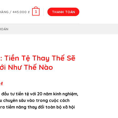
1
 HÀNG /
445.000
₫
THANH TOÁN
HOÁN
: Tiền Tệ Thay Thế Sẽ
iới Như Thế Nào
Giá
0
₫
hiện
 đầu tư tiền tệ với 20 năm kinh nghiệm,
tại
ứu chuyên sâu vào trong cuộc cách
₫.
là:
ra tiềm năng thay đổi toàn bộ xã hội
220.000 ₫.