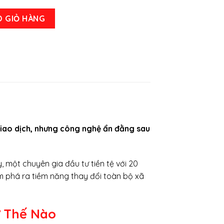
ay Thế Sẽ Thay Đổi Thế Giới Như Thế Nào số lượng
O GIỎ HÀNG
giao dịch, nhưng công nghệ ẩn đằng sau
y, một chuyên gia đầu tư tiền tệ với 20
 phá ra tiềm năng thay đổi toàn bộ xã
ư Thế Nào