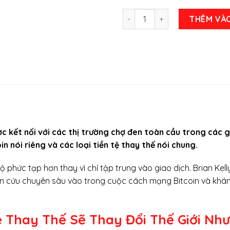
Bùng Nổ Bitcoin: Tiền Tệ Th
THÊM VÀ
ợc kết nối với các thị trường chợ đen toàn cầu trong các 
oin nói riêng và các loại tiền tệ thay thế nói chung.
ộ phức tạp hơn thay vì chỉ tập trung vào giao dịch. Brian Kell
ên cứu chuyên sâu vào trong cuộc cách mạng Bitcoin và khám
ệ Thay Thế Sẽ Thay Đổi Thế Giới Nh