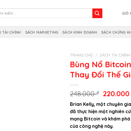
m
GIỎ
m:
 TÀI CHÍNH
SÁCH MARKETING
SÁCH KINH DOANH
SÁCH CHỨNG K
TRANG CHỦ
/
SÁCH TÀI CHÍNH
Bùng Nổ Bitcoin
Thay Đổi Thế G
Giá
248.000
₫
220.00
gốc
Brian Kelly, một chuyên gia
là:
đã thực hiện một nghiên c
248.000 
mạng Bitcoin và khám phá 
của công nghệ này.