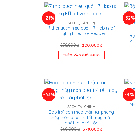
-21%
-32
SÁCH QUẢN TRỊ
7 thói quen hiệu quả – 7 Habits of
Highly Effective People
Bộ
kh
Giá
Giá
276.800
₫
220.000
₫
gốc
hiện
là:
tại
THÊM VÀO GIỎ HÀNG
276.800 ₫.
là:
220.000 ₫.
-33%
-4%
Nh
SÁCH TÀI CHÍNH
Bao lì xì con mèo thần tài phong
thủy món quà lì xì tết may mắn
phát tài phát lộc
Giá
Giá
868.000
₫
579.000
₫
gốc
hiện