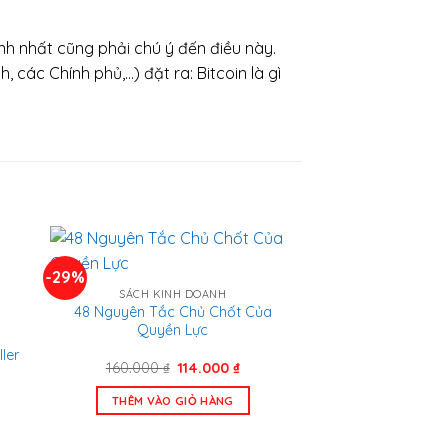
h nhất cũng phải chú ý đến điều này.
h, các Chính phủ,…) đặt ra: Bitcoin là gì
-29%
SÁCH KINH DOANH
48 Nguyên Tắc Chủ Chốt Của
Quyền Lực
ler
Giá
Giá
160.000
₫
114.000
₫
gốc
hiện
là:
tại
THÊM VÀO GIỎ HÀNG
n
160.000 ₫.
là:
114.000 ₫.
.000 ₫.