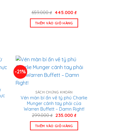
Giá
Giá
659.000
₫
445.000
₫
n
gốc
hiện
là:
tại
THÊM VÀO GIỎ HÀNG
659.000 ₫.
là:
.000 ₫.
445.000 ₫.
-21%
ừ
SÁCH CHỨNG KHOÁN
hực
Vén màn bí ẩn về tỷ phú Charlie
Munger cánh tay phải của
á
Warren Buffett – Damn Right!
n
Giá
Giá
299.000
₫
235.000
₫
gốc
hiện
là:
tại
.000 ₫.
THÊM VÀO GIỎ HÀNG
299.000 ₫.
là:
235.000 ₫.