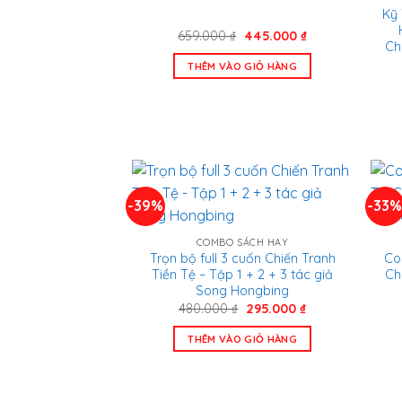
Kỹ 
Giá
Giá
659.000
₫
445.000
₫
Ch
gốc
hiện
là:
tại
THÊM VÀO GIỎ HÀNG
659.000 ₫.
là:
445.000 ₫.
-39%
-33
COMBO SÁCH HAY
Trọn bộ full 3 cuốn Chiến Tranh
Co
Tiền Tệ – Tập 1 + 2 + 3 tác giả
Ch
Song Hongbing
Giá
Giá
480.000
₫
295.000
₫
gốc
hiện
là:
tại
THÊM VÀO GIỎ HÀNG
480.000 ₫.
là:
295.000 ₫.