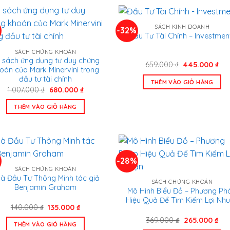
SÁCH KINH DOANH
%
-32%
Đầu Tư Tài Chính – Investmen
SÁCH CHỨNG KHOÁN
 sách ứng dụng tư duy chứng
Giá
Gi
659.000
₫
445.000
₫
oán của Mark Minervini trong
gốc
hiệ
là:
tại
đầu tư tài chính
THÊM VÀO GIỎ HÀNG
659.000 ₫.
là:
Giá
Giá
1.007.000
₫
680.000
₫
445
gốc
hiện
là:
tại
THÊM VÀO GIỎ HÀNG
1.007.000 ₫.
là:
680.000 ₫.
-28%
SÁCH CHỨNG KHOÁN
à Đầu Tư Thông Minh tác giả
SÁCH CHỨNG KHOÁN
Benjamin Graham
Mô Hình Biểu Đồ – Phương Ph
Hiệu Quả Để Tìm Kiếm Lợi Nh
Giá
Giá
140.000
₫
135.000
₫
gốc
hiện
Giá
Giá
369.000
₫
265.000
₫
là:
tại
THÊM VÀO GIỎ HÀNG
gốc
hiệ
140.000 ₫.
là: