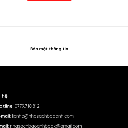
220.000 ₫.
.000 ₫.
Bảo mật thông tin
n hệ
otline
: 0779.718.812
-mail
: lienhe@nhasachbaoanh.com
mail
: nhasachbaoanhbook@gmail.com