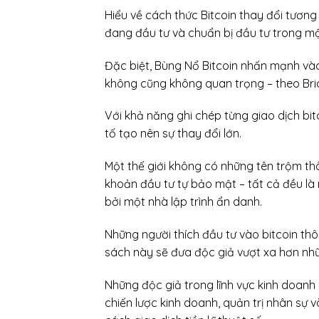
Hiểu về cách thức Bitcoin thay đổi tương 
đang đầu tư và chuẩn bị đầu tư trong mộ
Đặc biệt, Bùng Nổ Bitcoin nhấn mạnh vào 
không cũng không quan trọng – theo Bria
Với khả năng ghi chép từng giao dịch bi
tố tạo nên sự thay đổi lớn.
Một thế giới không có những tên trộm thô
khoản đầu tư tự bảo mật – tất cả đều là
bởi một nhà lập trình ẩn danh.
Những người thích đầu tư vào bitcoin th
sách này sẽ đưa độc giả vượt xa hơn nhữ
Những độc giả trong lĩnh vực kinh doanh
chiến lược kinh doanh, quản trị nhân sự 