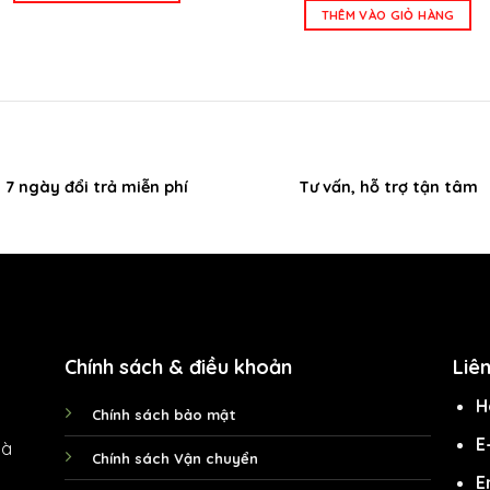
là:
tại
135.000 ₫.
THÊM VÀO GIỎ HÀNG
369.000 ₫.
là:
265
7 ngày đổi trả miễn phí
Tư vấn, hỗ trợ tận tâm
Chính sách & điều khoản
Liê
H
Chính sách bảo mật
E
Hà
Chính sách Vận chuyển
E