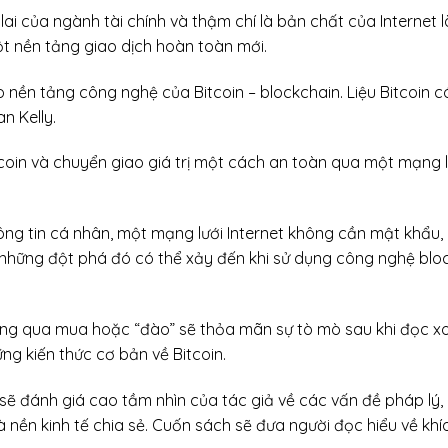
lai của ngành tài chính và thậm chí là bản chất của Internet l
t nền tảng giao dịch hoàn toàn mới.
nền tảng công nghệ của Bitcoin – blockchain. Liệu Bitcoin c
n Kelly.
tcoin và chuyển giao giá trị một cách an toàn qua một mạng l
ng tin cá nhân, một mạng lưới Internet không cần mật khẩu, 
 những đột phá đó có thể xảy đến khi sử dụng công nghệ blo
ông qua mua hoặc “đào” sẽ thỏa mãn sự tò mò sau khi đọc xo
ng kiến thức cơ bản về Bitcoin.
 sẽ đánh giá cao tầm nhìn của tác giả về các vấn đề pháp lý
và nền kinh tế chia sẻ. Cuốn sách sẽ đưa người đọc hiểu về k