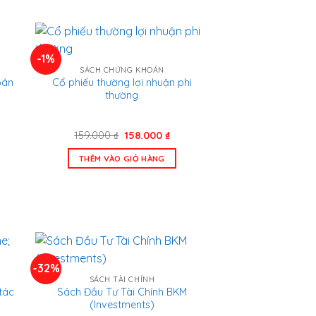
-1%
SÁCH CHỨNG KHOÁN
oán
Cổ phiếu thường lợi nhuận phi
thường
á
Giá
Giá
159.000
₫
158.000
₫
n
gốc
hiện
là:
tại
THÊM VÀO GIỎ HÀNG
159.000 ₫.
là:
.000 ₫.
158.000 ₫.
-32%
SÁCH TÀI CHÍNH
tác
Sách Đầu Tư Tài Chính BKM
(Investments)