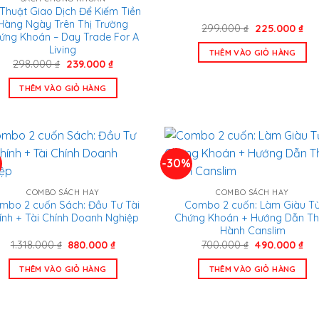
Thuật Giao Dịch Để Kiếm Tiền
Hàng Ngày Trên Thị Trường
Giá
Giá
299.000
₫
225.000
₫
ứng Khoán – Day Trade For A
gốc
hiệ
là:
tại
Living
THÊM VÀO GIỎ HÀNG
299.000 ₫.
là:
Giá
Giá
298.000
₫
239.000
₫
225
gốc
hiện
là:
tại
THÊM VÀO GIỎ HÀNG
298.000 ₫.
là:
239.000 ₫.
%
-30%
COMBO SÁCH HAY
COMBO SÁCH HAY
mbo 2 cuốn Sách: Đầu Tư Tài
Combo 2 cuốn: Làm Giàu T
ính + Tài Chính Doanh Nghiệp
Chứng Khoán + Hướng Dẫn T
Hành Canslim
Giá
Giá
Giá
Gi
1.318.000
₫
880.000
₫
700.000
₫
490.000
₫
gốc
hiện
gốc
hiệ
là:
tại
là:
tại
THÊM VÀO GIỎ HÀNG
THÊM VÀO GIỎ HÀNG
1.318.000 ₫.
là:
700.000 ₫.
là:
880.000 ₫.
490