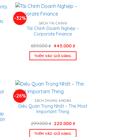
-32%
ts
SÁCH TÀI CHÍNH
Tài Chính Doanh Nghiệp –
Corporate Finance
á
n
Giá
Giá
659.000
₫
445.000
₫
gốc
hiện
là:
tại
.000 ₫.
THÊM VÀO GIỎ HÀNG
659.000 ₫.
là:
445.000 ₫.
-26%
SÁCH CHỨNG KHOÁN
Điều Quan Trọng Nhất – The Most
Important Thing
áp
uận
Giá
Giá
299.000
₫
220.000
₫
gốc
hiện
là:
tại
THÊM VÀO GIỎ HÀNG
n
299.000 ₫.
là: