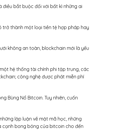
à điều bắt buộc đối với bất kì những ai
ó trở thành một loại tiền tệ hợp pháp hay
ưới không an toàn, blockchain mới là yếu
một hệ thống tài chính phi tập trung, các
ckchain; công nghệ được phát miễn phí
ng Bùng Nổ Bitcoin. Tuy nhiên, cuốn
, những lập luận về mật mã học, những
hía cạnh bong bóng của bitcoin cho đến