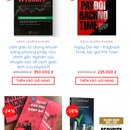
SÁCH CHỨNG KHOÁN
SÁCH CHỨNG KHOÁN
Làm giàu từ chứng khoán
Ngày Đòi Nợ – Payback
bằng phương pháp VSA
Time; tác giả Phil Town
chính gốc: Nghiên cứu
chuyên sâu về cách giao
dịch của Wyckoff
Giá
Giá
Giá
Giá
499.000
₫
350.000
₫
299.000
₫
225.000
₫
gốc
hiện
gốc
hiện
là:
tại
là:
tại
THÊM VÀO GIỎ HÀNG
THÊM VÀO GIỎ HÀNG
499.000 ₫.
là:
299.000 ₫.
là:
350.000 ₫.
225.000
-24%
-26%