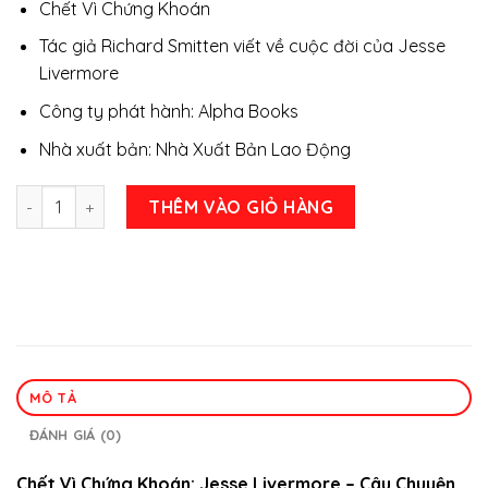
Chết Vì Chứng Khoán
là:
tại
199.000 ₫.
là:
Tác giả Richard Smitten viết về cuộc đời của Jesse
125.000 ₫.
Livermore
Công ty phát hành: Alpha Books
Nhà xuất bản: Nhà Xuất Bản Lao Động
Chết Vì Chứng Khoán, Tác giả Richard Smitten viết về cuộc 
THÊM VÀO GIỎ HÀNG
MÔ TẢ
ĐÁNH GIÁ (0)
Chết Vì Chứng Khoán: Jesse Livermore – Câu Chuyện