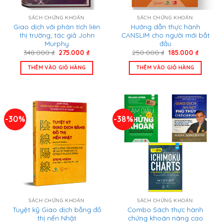
SÁCH CHỨNG KHOÁN
SÁCH CHỨNG KHOÁN
Giao dịch với phân tích liên
Hướng dẫn thực hành
thị trường; tác giả John
CANSLIM cho người mới bắt
Murphy
đầu
Giá
Giá
Giá
Giá
348.000
₫
275.000
₫
250.000
₫
185.000
₫
gốc
hiện
gốc
hiện
là:
tại
là:
tại
THÊM VÀO GIỎ HÀNG
THÊM VÀO GIỎ HÀNG
348.000 ₫.
là:
250.000 ₫.
là:
275.000 ₫.
185.000
-30%
-38%
SÁCH CHỨNG KHOÁN
SÁCH CHỨNG KHOÁN
Tuyệt kỹ Giao dịch bằng đồ
Combo Sách thực hành
thị nến Nhật
chứng khoán nâng cao