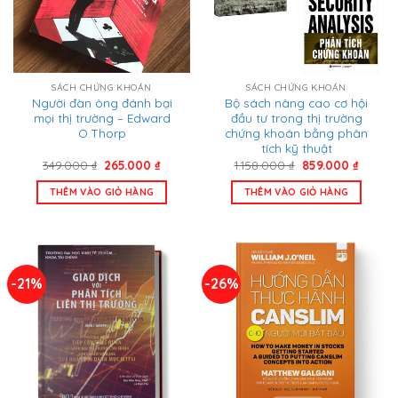
SÁCH CHỨNG KHOÁN
SÁCH CHỨNG KHOÁN
Người đàn ông đánh bại
Bộ sách nâng cao cơ hội
mọi thị trường – Edward
đầu tư trong thị trường
O.Thorp
chứng khoán bằng phân
tích kỹ thuật
Giá
Giá
Giá
Giá
349.000
₫
265.000
₫
1.158.000
₫
859.000
₫
gốc
hiện
gốc
hiện
là:
tại
là:
tại
THÊM VÀO GIỎ HÀNG
THÊM VÀO GIỎ HÀNG
349.000 ₫.
là:
1.158.000 ₫.
là:
265.000 ₫.
859.00
-21%
-26%