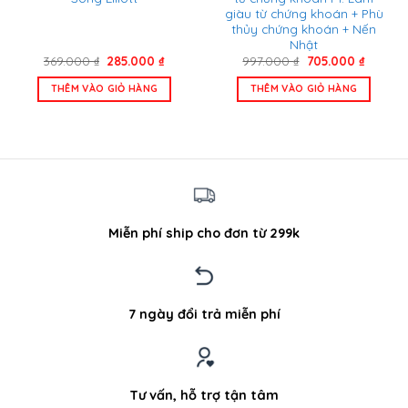
giàu từ chứng khoán + Phù
thủy chứng khoán + Nến
Nhật
Giá
Giá
Giá
Giá
369.000
₫
285.000
₫
997.000
₫
705.000
₫
gốc
hiện
gốc
hiện
là:
tại
là:
tại
THÊM VÀO GIỎ HÀNG
THÊM VÀO GIỎ HÀNG
369.000 ₫.
là:
997.000 ₫.
là:
285.000 ₫.
705.000
Miễn phí ship cho đơn từ 299k
7 ngày đổi trả miễn phí
Tư vấn, hỗ trợ tận tâm