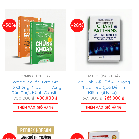
-30%
-28%
COMBO SÁCH HAY
SÁCH CHỨNG KHOÁN
Combo 2 cuốn: Làm Giàu
Mô Hình Biểu Đồ – Phương
Từ Chứng Khoán + Hướng
Pháp Hiệu Quả Để Tìm
Dẫn Thực Hành Canslim
Kiếm Lợi Nhuận
Giá
Giá
Giá
Giá
700.000
₫
490.000
₫
369.000
₫
265.000
₫
gốc
hiện
gốc
hiện
là:
tại
là:
tại
THÊM VÀO GIỎ HÀNG
THÊM VÀO GIỎ HÀNG
700.000 ₫.
là:
369.000 ₫.
là:
490.000 ₫.
265.000