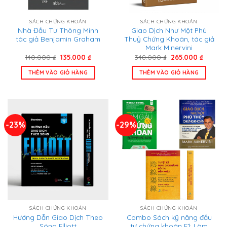
SÁCH CHỨNG KHOÁN
SÁCH CHỨNG KHOÁN
Nhà Đầu Tư Thông Minh
Giao Dịch Như Một Phù
tác giả Benjamin Graham
Thuỷ Chứng Khoán, tác giả
Mark Minervini
Giá
Giá
Giá
Giá
140.000
₫
135.000
₫
348.000
₫
265.000
₫
gốc
hiện
gốc
hiện
là:
tại
là:
tại
THÊM VÀO GIỎ HÀNG
THÊM VÀO GIỎ HÀNG
140.000 ₫.
là:
348.000 ₫.
là:
135.000 ₫.
265.000
-23%
-29%
SÁCH CHỨNG KHOÁN
SÁCH CHỨNG KHOÁN
Hướng Dẫn Giao Dịch Theo
Combo Sách kỹ năng đầu
Sóng Elliott
tư chứng khoán F1: Làm