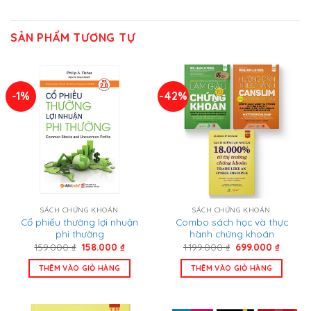
SẢN PHẨM TƯƠNG TỰ
-1%
-42%
SÁCH CHỨNG KHOÁN
SÁCH CHỨNG KHOÁN
Cổ phiếu thường lợi nhuận
Combo sách học và thực
phi thường
hành chứng khoán
Giá
Giá
Giá
Giá
159.000
₫
158.000
₫
1.199.000
₫
699.000
₫
gốc
hiện
gốc
hiện
là:
tại
là:
tại
THÊM VÀO GIỎ HÀNG
THÊM VÀO GIỎ HÀNG
159.000 ₫.
là:
1.199.000 ₫.
là:
158.000 ₫.
699.000