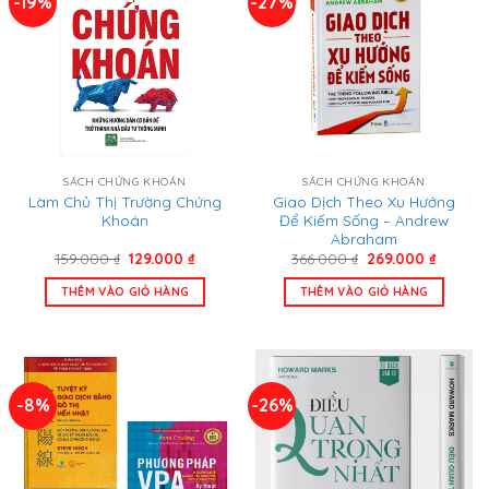
-19%
-27%
SÁCH CHỨNG KHOÁN
SÁCH CHỨNG KHOÁN
Làm Chủ Thị Trường Chứng
Giao Dịch Theo Xu Hướng
Khoán
Để Kiếm Sống – Andrew
Abraham
Giá
Giá
Giá
Giá
159.000
₫
129.000
₫
366.000
₫
269.000
₫
gốc
hiện
gốc
hiện
là:
tại
là:
tại
THÊM VÀO GIỎ HÀNG
THÊM VÀO GIỎ HÀNG
159.000 ₫.
là:
366.000 ₫.
là:
129.000 ₫.
269.000
-8%
-26%