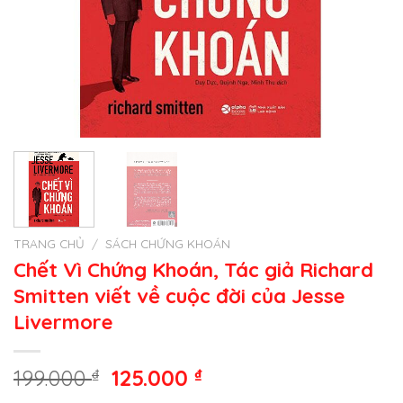
TRANG CHỦ
/
SÁCH CHỨNG KHOÁN
Chết Vì Chứng Khoán, Tác giả Richard
Smitten viết về cuộc đời của Jesse
Livermore
Giá
Giá
199.000
₫
125.000
₫
gốc
hiện