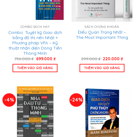
SÁCH CHỨNG KHOÁN
COMBO SÁCH HAY
Điều Quan Trọng Nhất –
Combo: Tuyệt kỹ Giao dịch
The Most Important Thing
bằng đồ thị nến Nhật +
Phương pháp VPA – Kỹ
thuật nhận diện Dòng Tiền
Thông Minh
Giá
Giá
Giá
Giá
299.000
₫
220.000
₫
756.000
₫
699.000
₫
gốc
hiện
gốc
hiện
là:
tại
là:
tại
THÊM VÀO GIỎ HÀNG
THÊM VÀO GIỎ HÀNG
299.000 ₫.
là:
756.000 ₫.
là:
220.00
699.000 ₫.
-4%
-24%