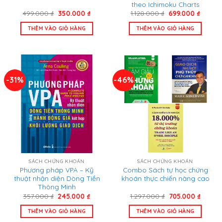
theo Ichimoku Charts
Giá
Giá
Giá
Giá
499.000
₫
350.000
₫
1.128.000
₫
699.000
₫
gốc
hiện
gốc
hiện
là:
tại
là:
tại
THÊM VÀO GIỎ HÀNG
THÊM VÀO GIỎ HÀNG
499.000 ₫.
là:
1.128.000 ₫.
là:
350.000 ₫.
699.00
-31%
-46%
SÁCH CHỨNG KHOÁN
SÁCH CHỨNG KHOÁN
Phương pháp VPA – Kỹ
Combo Sách tự học chứng
thuật nhận diện Dòng Tiền
khoán thực chiến nâng cao
Thông Minh
Giá
Giá
Giá
Giá
357.000
₫
245.000
₫
1.297.000
₫
705.000
₫
gốc
hiện
gốc
hiện
là:
tại
là:
tại
THÊM VÀO GIỎ HÀNG
THÊM VÀO GIỎ HÀNG
357.000 ₫.
là:
1.297.000 ₫.
là:
245.000 ₫.
705.00