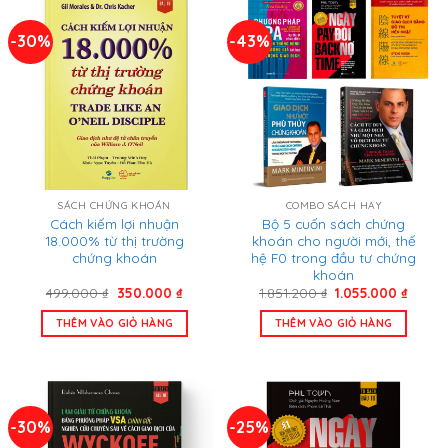
-30%
-43%
SÁCH CHỨNG KHOÁN
COMBO SÁCH HAY
Cách kiếm lợi nhuận
Bộ 5 cuốn sách chứng
18.000% từ thị trường
khoán cho người mới, thế
chứng khoán
hệ F0 trong đầu tư chứng
khoán
Giá
Giá
Giá
Giá
499.000
₫
350.000
₫
1.851.200
₫
1.055.000
₫
gốc
hiện
gốc
hiện
là:
tại
là:
tại
THÊM VÀO GIỎ HÀNG
THÊM VÀO GIỎ HÀNG
499.000 ₫.
là:
1.851.200 ₫.
là:
350.000 ₫.
1.055.
-30%
-25%