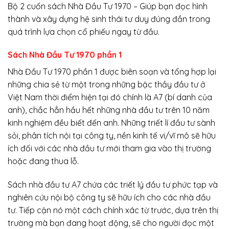
Bộ 2 cuốn sách Nhà Đầu Tư 1970 – Giúp bạn đọc hình
thành và xây dựng hệ sinh thái tư duy đúng đắn trong
quá trình lựa chọn cổ phiếu ngay từ đầu.
Sách Nhà Đầu Tư 1970 phần 1
Nhà Đầu Tư 1970 phần 1 được biên soạn và tổng hợp lại
những chia sẻ từ một trong những bậc thầy đầu tư ở
Việt Nam thời điểm hiện tại đó chính là A7 (bí danh của
anh), chắc hẳn hầu hết những nhà đầu tư trên 10 năm
kinh nghiệm đều biết đến anh. Những triết lí đầu tư sành
sỏi, phân tích nội tại công ty, nền kinh tế vi/vĩ mô sẽ hữu
ích đối với các nhà đầu tư mới tham gia vào thị trường
hoặc đang thua lỗ.
Sách nhà đầu tư A7 chứa các triết lý đầu tư phức tạp và
nghiên cứu nội bộ công ty sẽ hữu ích cho các nhà đầu
tư. Tiếp cận nó một cách chính xác từ trước, dựa trên thị
trường mà bạn đang hoạt động, sẽ cho người đọc một