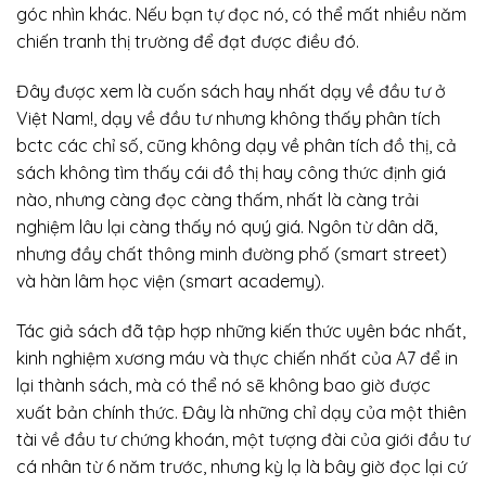
góc nhìn khác. Nếu bạn tự đọc nó, có thể mất nhiều năm
chiến tranh thị trường để đạt được điều đó.
Đây được xem là cuốn sách hay nhất dạy về đầu tư ở
Việt Nam!, dạy về đầu tư nhưng không thấy phân tích
bctc các chỉ số, cũng không dạy về phân tích đồ thị, cả
sách không tìm thấy cái đồ thị hay công thức định giá
nào, nhưng càng đọc càng thấm, nhất là càng trải
nghiệm lâu lại càng thấy nó quý giá. Ngôn từ dân dã,
nhưng đầy chất thông minh đường phố (smart street)
và hàn lâm học viện (smart academy).
Tác giả sách đã tập hợp những kiến thức uyên bác nhất,
kinh nghiệm xương máu và thực chiến nhất của A7 để in
lại thành sách, mà có thể nó sẽ không bao giờ được
xuất bản chính thức. Đây là những chỉ dạy của một thiên
tài về đầu tư chứng khoán, một tượng đài của giới đầu tư
cá nhân từ 6 năm trước, nhưng kỳ lạ là bây giờ đọc lại cứ