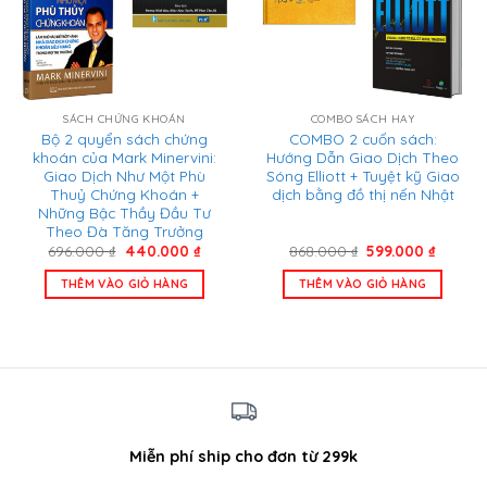
SÁCH CHỨNG KHOÁN
COMBO SÁCH HAY
Bộ 2 quyển sách chứng
COMBO 2 cuốn sách:
khoán của Mark Minervini:
Hướng Dẫn Giao Dịch Theo
Giao Dịch Như Một Phù
Sóng Elliott + Tuyệt kỹ Giao
Thuỷ Chứng Khoán +
dịch bằng đồ thị nến Nhật
Những Bậc Thầy Đầu Tư
Theo Đà Tăng Trưởng
Giá
Giá
Giá
Giá
696.000
₫
440.000
₫
868.000
₫
599.000
₫
gốc
hiện
gốc
hiện
là:
tại
là:
tại
THÊM VÀO GIỎ HÀNG
THÊM VÀO GIỎ HÀNG
696.000 ₫.
là:
868.000 ₫.
là:
440.000 ₫.
599.000
Miễn phí ship cho đơn từ 299k