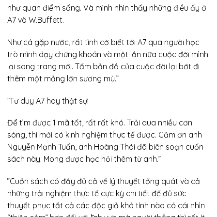
như quan điểm sống. Và mình nhìn thấy những điều ấy ở
A7 và W.Buffett.
Như cá gặp nước, rất tình cờ biết tới A7 qua người học
trò mình dạy chứng khoán và một lần nữa cuộc đời mình
lại sang trang mới. Tấm bản đồ của cuộc đời lại bớt đi
thêm một mảng lớn sương mù.”
”Tư duy A7 hay thật sự!
Để tìm được 1 mã tốt, rất rất khó. Trải qua nhiều cơn
sóng, thì mới có kinh nghiệm thực tế được. Cảm ơn anh
Nguyễn Mạnh Tuấn, anh Hoàng Thái đã biên soạn cuốn
sách này. Mong được học hỏi thêm từ anh.”
”Cuốn sách có đầy đủ cả về lý thuyết tổng quát và cả
những trải nghiệm thực tế cực kỳ chi tiết để đủ sức
thuyết phục tất cả các độc giả khó tính nào có cái nhìn