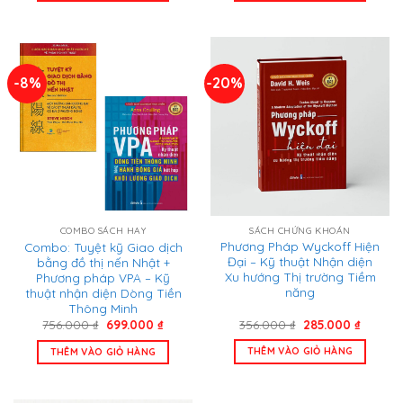
265.000 ₫.
699.000
-8%
-20%
SÁCH CHỨNG KHOÁN
COMBO SÁCH HAY
Phương Pháp Wyckoff Hiện
Combo: Tuyệt kỹ Giao dịch
Đại – Kỹ thuật Nhận diện
bằng đồ thị nến Nhật +
Xu hướng Thị trường Tiềm
Phương pháp VPA – Kỹ
năng
thuật nhận diện Dòng Tiền
Thông Minh
Giá
Giá
Giá
Giá
356.000
₫
285.000
₫
756.000
₫
699.000
₫
gốc
hiện
gốc
hiện
là:
tại
là:
tại
THÊM VÀO GIỎ HÀNG
THÊM VÀO GIỎ HÀNG
356.000 ₫.
là:
756.000 ₫.
là:
285.000
699.000 ₫.