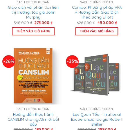
SÁCH CHỨNG KHOÁN
SÁCH CHỨNG KHOÁN
Giao dịch với phân tích liên
Combo: Phương pháp VPA
thị trường; tác giả John
+ Hướng Dẫn Giao Dịch
Murphy
Theo Sóng Elliott
Giá
Giá
Giá
Giá
348.000
₫
275.000
₫
626.000
₫
450.000
₫
gốc
hiện
gốc
hiện
là:
tại
là:
tại
THÊM VÀO GIỎ HÀNG
THÊM VÀO GIỎ HÀNG
348.000 ₫.
là:
626.000 ₫.
là:
275.000 ₫.
450.00
-26%
-33%
SÁCH CHỨNG KHOÁN
SÁCH CHỨNG KHOÁN
Hướng dẫn thực hành
Lạc Quan Tếu – Irrational
CANSLIM cho người mới bắt
Exuberance; tác giả Robert
đầu
Shiller
Giá
Giá
Giá
Giá
250.000
₫
185.000
₫
299.000
₫
199.000
₫