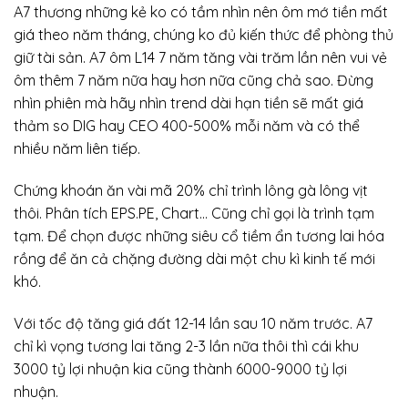
A7 thương những kẻ ko có tầm nhìn nên ôm mớ tiền mất
giá theo năm tháng, chúng ko đủ kiến thức để phòng thủ
giữ tài sản. A7 ôm L14 7 năm tăng vài trăm lần nên vui vẻ
ôm thêm 7 năm nữa hay hơn nữa cũng chả sao. Đừng
nhìn phiên mà hãy nhìn trend dài hạn tiền sẽ mất giá
thảm so DIG hay CEO 400-500% mỗi năm và có thể
nhiều năm liên tiếp.
Chứng khoán ăn vài mã 20% chỉ trình lông gà lông vịt
thôi. Phân tích EPS.PE, Chart… Cũng chỉ gọi là trình tạm
tạm. Để chọn được những siêu cổ tiềm ẩn tương lai hóa
rồng để ăn cả chặng đường dài một chu kì kinh tế mới
khó.
Với tốc độ tăng giá đất 12-14 lần sau 10 năm trước. A7
chỉ kì vọng tương lai tăng 2-3 lần nữa thôi thì cái khu
3000 tỷ lợi nhuận kia cũng thành 6000-9000 tỷ lợi
nhuận.