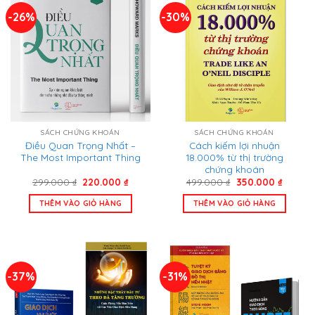
-26%
-30%
SÁCH CHỨNG KHOÁN
SÁCH CHỨNG KHOÁN
Điều Quan Trọng Nhất –
Cách kiếm lợi nhuận
The Most Important Thing
18.000% từ thị trường
chứng khoán
Giá
Giá
Giá
Giá
299.000
₫
220.000
₫
499.000
₫
350.000
₫
gốc
hiện
gốc
hiện
là:
tại
là:
tại
THÊM VÀO GIỎ HÀNG
THÊM VÀO GIỎ HÀNG
299.000 ₫.
là:
499.000 ₫.
là:
220.000 ₫.
350.000
-37%
-31%