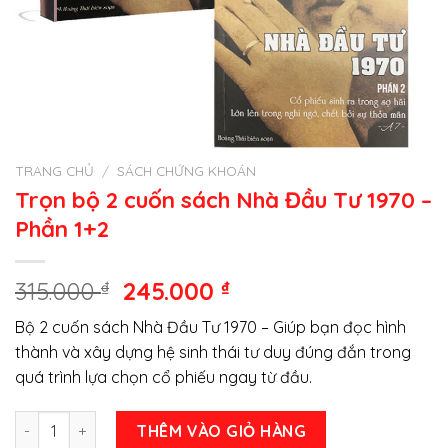
TRANG CHỦ
/
SÁCH CHỨNG KHOÁN
Trọn bộ 2 cuốn sách Nhà Đầu Tư 1970 –
Phần 1+2
Giá
Giá
315.000
₫
245.000
₫
gốc
hiện
Bộ 2 cuốn sách Nhà Đầu Tư 1970 – Giúp bạn đọc hình
là:
tại
thành và xây dựng hệ sinh thái tư duy đúng đắn trong
315.000 ₫.
là:
quá trình lựa chọn cổ phiếu ngay từ đầu.
245.000 ₫.
Trọn bộ 2 cuốn sách Nhà Đầu Tư 1970 – Phần 1+2 số lượng
THÊM VÀO GIỎ HÀNG