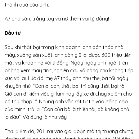
thành quả của anh.
A7 phá sản, trắng tay và nợ thêm vài tỷ đồng!
Đầu tư
Sau khi thất bại trong kinh doanh, anh bán tháo nhà
máy, xưởng sản xuất, anh còn giữ lại được 300 triệu tiền
mặt và khoản nợ vài tỉ đồng. Ngày ngày anh ngồi trên
phòng xem máy tính, nghiên cứu võ công chứ không tiếp
xúc với ai. Lúc đó, mẹ A7 thấy anh như thế, bà tối ngày
khuyên nhủ: “Con ơi con, thất bại thì cũng thất bại rồi.
Giờ con đi kiếm việc gì làm hay lấy xe đi chạy xe ôm cho
có thu nhập…“. Nhưng anh vẫn rất tự tin vào đẳng cấp
của mình, trả lời “Con của bà là thiên tài, bà không phải
lo đâu”. Và đúng là như vậy!
Thời điểm đó, 2011 rơi vào giai đoạn mà thị trường chứng
khoán vô cùng chán nản, thanh khoản teo tóp. Nói đến