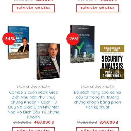
gốc
hiện
gốc
hiện
là:
tại
là:
tại
THÊM VÀO GIỎ HÀNG
THÊM VÀO GIỎ HÀNG
250.000 ₫.
là:
299.000 ₫.
là:
185.000 ₫.
199.000
-34%
-26%
SÁCH CHỨNG KHOÁN
SÁCH CHỨNG KHOÁN
Combo 2 cuốn sách: Giao
Bộ sách nâng cao cơ hội
Dịch Như Một Phù Thuỷ
đầu tư trong thị trường
Chứng Khoán + Cách Tư
chứng khoán bằng phân
Duy Và Giao Dịch Như Một
tích kỹ thuật
Nhà Vô Địch Đầu Tư Chứng
Khoán
Giá
Giá
Giá
Giá
696.000
₫
460.000
₫
1.158.000
₫
859.000
₫
gốc
hiện
gốc
hiện
là:
tại
là:
tại
THÊM VÀO GIỎ HÀNG
THÊM VÀO GIỎ HÀNG