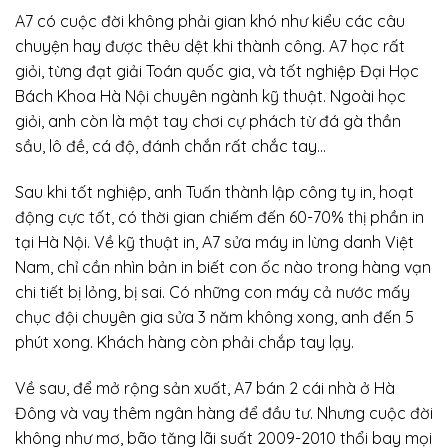
A7 có cuộc đời không phải gian khó như kiểu các câu
chuyện hay được thêu dệt khi thành công. A7 học rất
giỏi, từng đạt giải Toán quốc gia, và tốt nghiệp Đại Học
Bách Khoa Hà Nội chuyên ngành kỹ thuật. Ngoài học
giỏi, anh còn là một tay chơi cự phách từ đá gà thần
sầu, lô đề, cá độ, đánh chắn rất chắc tay…
Sau khi tốt nghiệp, anh Tuấn thành lập công ty in, hoạt
động cực tốt, có thời gian chiếm đến 60-70% thị phần in
tại Hà Nội. Về kỹ thuật in, A7 sửa máy in lừng danh Việt
Nam, chỉ cần nhìn bản in biết con ốc nào trong hàng vạn
chi tiết bị lỏng, bị sai. Có những con máy cả nước mấy
chục đội chuyên gia sửa 3 năm không xong, anh đến 5
phút xong. Khách hàng còn phải chắp tay lạy.
Về sau, để mở rộng sản xuất, A7 bán 2 cái nhà ở Hà
Đông và vay thêm ngân hàng để đầu tư. Nhưng cuộc đời
không như mơ, bão tăng lãi suất 2009-2010 thổi bay mọi