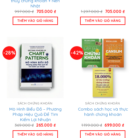
thủy chứng khoán + Nến
Nhật
Giá
Giá
Giá
Giá
997.000
₫
705.000
₫
1.297.000
₫
705.000
₫
gốc
hiện
gốc
hiện
là:
tại
là:
tại
THÊM VÀO GIỎ HÀNG
THÊM VÀO GIỎ HÀNG
997.000 ₫.
là:
1.297.000 ₫.
là:
705.000 ₫.
705.00
-28%
-42%
SÁCH CHỨNG KHOÁN
SÁCH CHỨNG KHOÁN
Mô Hình Biểu Đồ – Phương
Combo sách học và thực
Pháp Hiệu Quả Để Tìm
hành chứng khoán
Kiếm Lợi Nhuận
Giá
Giá
Giá
Giá
369.000
₫
265.000
₫
1.199.000
₫
699.000
₫
gốc
hiện
gốc
hiện
là:
tại
là:
tại
THÊM VÀO GIỎ HÀNG
THÊM VÀO GIỎ HÀNG
369.000 ₫.
là:
1.199.000 ₫.
là: