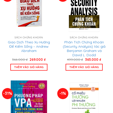
SÁCH CHỨNG KHOÁN
SÁCH CHỨNG KHOÁN
Giao Dịch Theo Xu Hướng
Phân Tích Chứng Khoán
Để Kiếm Sống – Andrew
(Security Analysis) tác giả
Abraham
Benjamin Graham và
David L. Dodd
Giá
Giá
Giá
Giá
366.000
₫
269.000
₫
499.000
₫
365.000
₫
gốc
hiện
gốc
hiện
là:
tại
là:
tại
THÊM VÀO GIỎ HÀNG
THÊM VÀO GIỎ HÀNG
366.000 ₫.
là:
499.000 ₫.
là:
269.000 ₫.
365.000
-31%
-1%