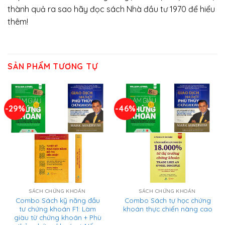
thành quả ra sao hãy đọc sách Nhà đầu tư 1970 để hiểu
thêm!
SẢN PHẨM TƯƠNG TỰ
-29%
-46%
SÁCH CHỨNG KHOÁN
SÁCH CHỨNG KHOÁN
Combo Sách kỹ năng đầu
Combo Sách tự học chứng
tư chứng khoán F1: Làm
khoán thực chiến nâng cao
giàu từ chứng khoán + Phù