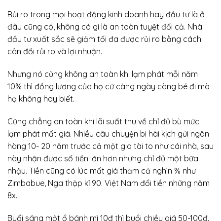
Rủi ro trong mọi hoạt động kinh doanh hay đầu tư là ở
đâu cũng có, không có gì là an toàn tuyệt đối cả. Nhà
đầu tư xuất sắc sẽ giảm tối đa được rủi ro bằng cách
cân đối rủi ro và lợi nhuận.
Nhưng nó cũng không an toàn khi lạm phát mỗi năm
10% thì đồng lương của họ cứ càng ngày càng bé đi mà
họ không hay biết.
Cũng chẳng an toàn khi lãi suất thu về chỉ đủ bù mức
lạm phát mất giá. Nhiều câu chuyện bi hài kịch gửi ngân
hàng 10- 20 năm trước cả một gia tài to như cái nhà, sau
này nhận được số tiền lớn hơn nhưng chỉ đủ một bữa
nhậu. Tiền cũng có lúc mất giá thảm cả nghìn % như
Zimbabue, Nga thập kỉ 90. Việt Nam đổi tiền những năm
8x.
Buổi sáng một ổ bánh mì 10đ thì buổi chiều giá 50-100đ.