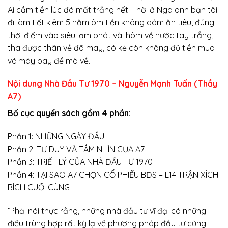
Ai cầm tiền lúc đó mất trắng hết. Thời ở Nga anh bạn tôi
đi làm tiết kiêm 5 năm ôm tiền không dám ăn tiêu, đúng
thời điểm vào siêu lạm phát vài hôm về nước tay trắng,
tha được thân về đã may, có kẻ còn không đủ tiền mua
vé máy bay để mà về.
Nội dung Nhà Đầu Tư 1970 – Nguyễn Mạnh Tuấn (Thầy
A7)
Bố cục quyển sách gồm 4 phần:
Phần 1: NHỮNG NGÀY ĐẦU
Phần 2: TƯ DUY VÀ TẦM NHÌN CỦA A7
Phần 3: TRIẾT LÝ CỦA NHÀ ĐẦU TƯ 1970
Phần 4: TẠI SAO A7 CHỌN CỔ PHIẾU BĐS – L14 TRẬN XÍCH
BÍCH CUỐI CÙNG
”Phải nói thực rằng, những nhà đầu tư vĩ đại có những
điều trùng hợp rất kỳ lạ về phương pháp đầu tư cũng