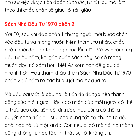
như sự việc được tiên đoán từ trước, từ rất lâu mà làm
theo thì chắc chắn sẽ giàu tới rất giàu.
Sách Nhà Đầu Tư 1970 phần 2
Với F0, sau khi đọc phần 1 những người mới bước chân
vào đầu tư và mong muốn kiếm thêm thu nhập, chắc
chắn phải đọc nó tới hàng chục lần nữa. Và vs những ng
đầu tư lâu năm, khi gấp cuốn sách này, sẽ có mong
muốn đọc nó sớm hơn, biết A7 sớm hơn để giàu có
nhanh hơn. Hãy tham khảo thêm Sách Nhà Đầu Tư 1970
phần 2 để nắm rõ các bí quyết mà A7 đưa ra.
Mở đầu bài viết là câu nói là tiền đề để tạo nên thành
công của mỗi người. Bậc cao nhân của mỗi người có thể
là trực tiếp các tiền bối đi trước, hay cũng có thể là
quyển sách để đời… suy cho cùng tất cả chúng ta đều
phải học hỏi từ một ai đó. Còn nếu ai đó mà nói họ thành
công không từ học tập thì thật sự tôi không tin.