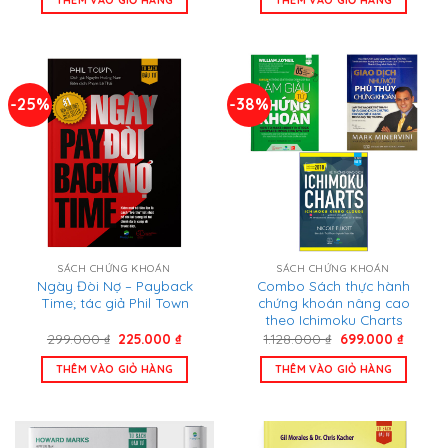
696.000 ₫.
là:
1.158.000 ₫.
là:
460.000 ₫.
859.00
-25%
-38%
SÁCH CHỨNG KHOÁN
SÁCH CHỨNG KHOÁN
Ngày Đòi Nợ – Payback
Combo Sách thực hành
Time; tác giả Phil Town
chứng khoán nâng cao
theo Ichimoku Charts
Giá
Giá
Giá
Giá
299.000
₫
225.000
₫
1.128.000
₫
699.000
₫
gốc
hiện
gốc
hiện
là:
tại
là:
tại
THÊM VÀO GIỎ HÀNG
THÊM VÀO GIỎ HÀNG
299.000 ₫.
là:
1.128.000 ₫.
là:
225.000 ₫.
699.00