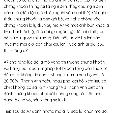
chứng khoán thì người ta nghĩ đến nhảy cầu, nghĩ đến
bán nhà (đến tận giờ nhiều người vẫn nghĩ thế). Cứ nghe
thấy chứng khoán là bạn gái bỏ, vợ nghe chồng vào
chứng khoán là ly dị… Vậy mà A7 và một anh bạn khác là
tên Thanh Anh (giờ là đại gia ngàn tỷ), đã nhìn thấy cơ
hội và đi ngược thị trường. Đến nỗi, lúc đó họ lên sàn
mua mà môi giới còn phải kêu lên ” Các anh đi giải cứu
thị trường à?”.
A7 cho rằng lúc đó là mỏ vàng thị trường chứng khoán
với hàng loạt doanh nghiệp tốt bị bán tống bán tháo, rẻ
đến mức không tin được. Nhưng khi mua vào họ vẫn lỗ
20-30%… Thanh Anh ngày ngày phải gọi hỏi xem liệu có
chết không, có sai lầm không? Vợ Thanh Anh biết anh
đánh chứng khoán phải bắt chồng sang tên căn nhà
đang ở cho vợ, nếu không sẽ ly dị…
Tiếp sau đó A7 đánh những mã gì, vì sao lại chọn mã đó,