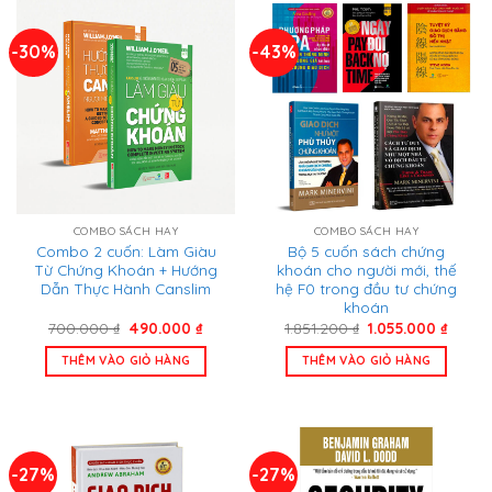
-30%
-43%
COMBO SÁCH HAY
COMBO SÁCH HAY
Combo 2 cuốn: Làm Giàu
Bộ 5 cuốn sách chứng
Từ Chứng Khoán + Hướng
khoán cho người mới, thế
Dẫn Thực Hành Canslim
hệ F0 trong đầu tư chứng
khoán
Giá
Giá
Giá
Giá
700.000
₫
490.000
₫
1.851.200
₫
1.055.000
₫
gốc
hiện
gốc
hiện
là:
tại
là:
tại
THÊM VÀO GIỎ HÀNG
THÊM VÀO GIỎ HÀNG
700.000 ₫.
là:
1.851.200 ₫.
là:
490.000 ₫.
1.055.
-27%
-27%