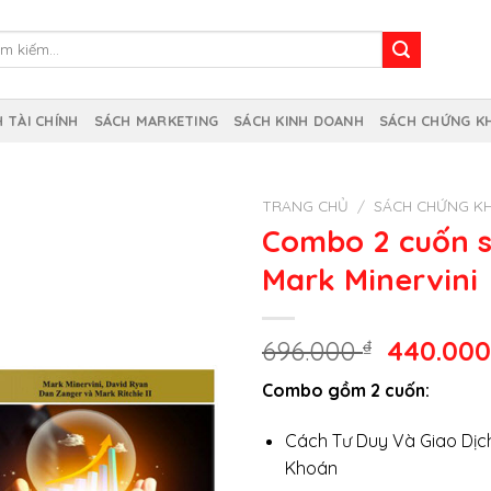
m
m:
 TÀI CHÍNH
SÁCH MARKETING
SÁCH KINH DOANH
SÁCH CHỨNG K
TRANG CHỦ
/
SÁCH CHỨNG K
Combo 2 cuốn s
Mark Minervini
Giá
696.000
₫
440.00
gốc
Combo gồm 2 cuốn:
là:
696.000 
Cách Tư Duy Và Giao Dịc
Khoán