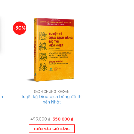
-30%
SÁCH CHỨNG KHOÁN
nh
Tuyệt kỹ Giao dịch bằng đồ thị
nến Nhật
á
Giá
Giá
499.000
₫
350.000
₫
n
gốc
hiện
là:
tại
THÊM VÀO GIỎ HÀNG
499.000 ₫.
là: