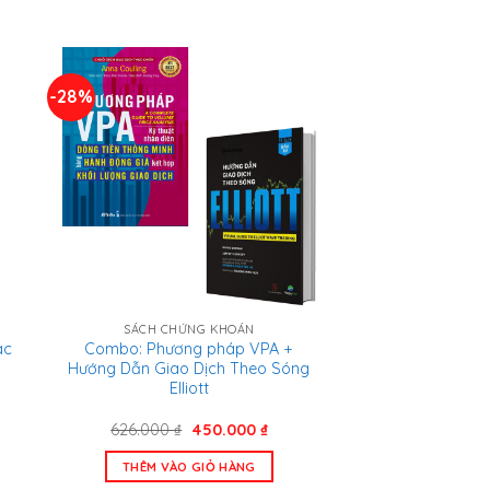
.000 ₫.
350.000 ₫.
-28%
SÁCH CHỨNG KHOÁN
ác
Combo: Phương pháp VPA +
Hướng Dẫn Giao Dịch Theo Sóng
Elliott
Giá
Giá
626.000
₫
450.000
₫
n
gốc
hiện
là:
tại
THÊM VÀO GIỎ HÀNG
626.000 ₫.
là: