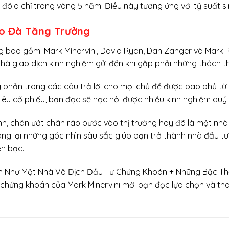
 đôla chỉ trong vòng 5 năm. Điều này tương ứng với tỷ suất si
eo Đà Tăng Trưởng
̉ng bao gồm: Mark Minervini, David Ryan, Dan Zanger và Mark Ritchi
hà giao dịch kinh nghiệm gửi đến khi gặp phải những thách thư
 phản trong các câu trả lời cho mọi chủ đề được bao phủ từ
iêu cổ phiếu, bạn đọc sẽ học hỏi được nhiều kinh nghiệm quý
nh, chân ướt chân ráo bước vào thị trường hay đã là một n
g lại những góc nhìn sâu sắc giúp bạn trở thành nhà đầu tu
̀n bạc.
h Như Một Nhà Vô Địch Đầu Tư Chứng Khoán + Những Bậc Th
 chứng khoán của Mark Minervini mời bạn đọc lựa chọn và th