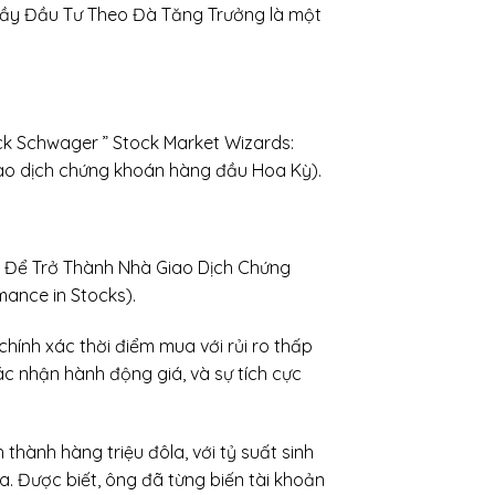
ầy Đầu Tư Theo Đà Tăng Trưởng là một
ck Schwager ” Stock Market Wizards:
giao dịch chứng khoán hàng đầu Hoa Kỳ).
o Để Trở Thành Nhà Giao Dịch Chứng
mance in Stocks).
hính xác thời điểm mua với rủi ro thấp
xác nhận hành động giá, và sự tích cực
thành hàng triệu đôla, với tỷ suất sinh
a. Được biết, ông đã từng biến tài khoản