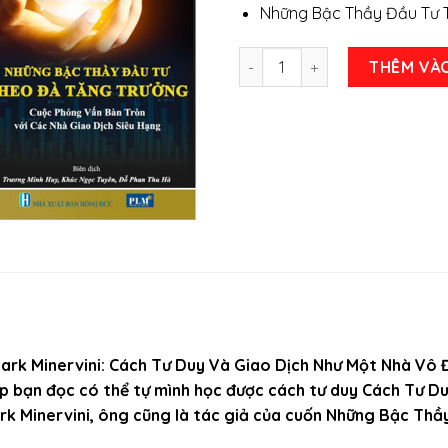
Những Bậc Thầy Đầu Tư 
Combo 2 cuốn sách chứng kho
THÊM VÀ
rk Minervini: Cách Tư Duy Và Giao Dịch Như Một Nhà Vô 
 bạn đọc có thể tự mình học được cách tư duy Cách Tư Du
k Minervini, ông cũng là tác giả của cuốn Những Bậc Th