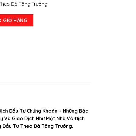
Theo Đà Tăng Trưởng
án của Mark Minervini số lượng
O GIỎ HÀNG
Địch Đầu Tư Chứng Khoán + Những Bậc
y Và Giao Dịch Như Một Nhà Vô Địch
ầy Đầu Tư Theo Đà Tăng Trưởng.