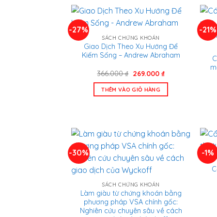
-27%
-21%
SÁCH CHỨNG KHOÁN
Giao Dịch Theo Xu Hướng Để
Kiếm Sống – Andrew Abraham
C
m
Giá
Giá
366.000
₫
269.000
₫
gốc
hiện
là:
tại
THÊM VÀO GIỎ HÀNG
366.000 ₫.
là:
269.000 ₫.
-30%
-1%
C
SÁCH CHỨNG KHOÁN
Làm giàu từ chứng khoán bằng
phương pháp VSA chính gốc:
Nghiên cứu chuyên sâu về cách