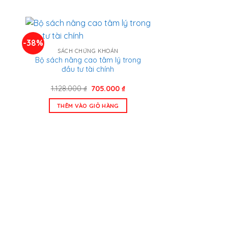
.000 ₫.
450.000 ₫.
-38%
SÁCH CHỨNG KHOÁN
Bộ sách nâng cao tâm lý trong
đầu tư tài chính
Giá
Giá
1.128.000
₫
705.000
₫
gốc
hiện
là:
tại
THÊM VÀO GIỎ HÀNG
1.128.000 ₫.
là:
000 ₫.
705.000 ₫.