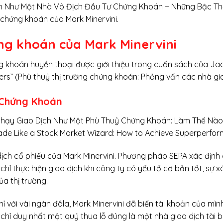
h Như Một Nhà Vô Địch Đầu Tư Chứng Khoán + Những Bậc Th
chứng khoán của Mark Minervini.
g khoán của Mark Minervini
ng khoán huyền thoại được giới thiệu trong cuốn sách của Ja
ders” (Phù thuỷ thị trường chứng khoán: Phỏng vấn các nhà 
ỷ Chứng Khoán
n chạy Giao Dịch Như Một Phù Thuỷ Chứng Khoán: Làm Thế Nà
ade Like a Stock Market Wizard: How to Achieve Superperfor
ịch cổ phiếu của Mark Minervini. Phương pháp SEPA xác định c
 chỉ thực hiện giao dịch khi công ty có yếu tố cơ bản tốt, sự 
ủa thị trường.
với vài ngàn đôla, Mark Minervini đã biến tài khoản của mình 
chỉ duy nhất một quý thua lỗ đúng là một nhà giao dịch tài b