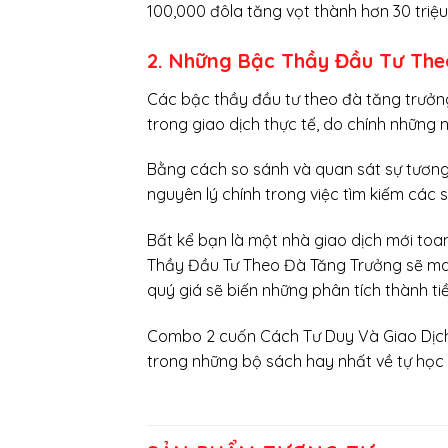
100,000 đôla tăng vọt thành hơn 30 triệu
2. Những Bậc Thầy Đầu Tư Th
Các bậc thầy đầu tư theo đà tăng trươ
trong giao dịch thực tế, do chính những n
Bằng cách so sánh và quan sát sự tương
nguyên lý chính trong việc tìm kiếm các s
Bất kể bạn là một nhà giao dịch mới toa
Thầy Đầu Tư Theo Đà Tăng Trưởng sẽ man
quý giá sẽ biến những phân tích thành tiê
Combo 2 cuốn Cách Tư Duy Và Giao Dịc
trong những bộ sách hay nhất về tự học