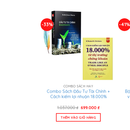
599.000 ₫.
-33%
-41%
COMBO SÁCH HAY
Bộ
Combo Sách Đầu Tư Tài Chính +
v
Cách kiếm lợi nhuận 18.000%
Giá
Giá
1.037.000
₫
699.000
₫
gốc
hiện
là:
tại
THÊM VÀO GIỎ HÀNG
1.037.000 ₫.
là:
699.000 ₫.