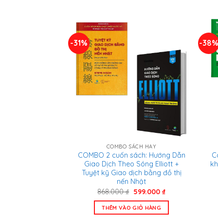
735.000 ₫.
-31%
-38
COMBO SÁCH HAY
C
COMBO 2 cuốn sách: Hướng Dẫn
kh
Giao Dịch Theo Sóng Elliott +
Tuyệt kỹ Giao dịch bằng đồ thị
nến Nhật
Giá
Giá
868.000
₫
599.000
₫
gốc
hiện
là:
tại
THÊM VÀO GIỎ HÀNG
868.000 ₫.
là: