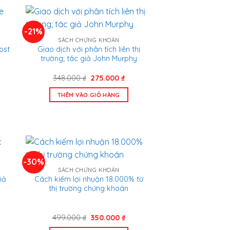
-21%
SÁCH CHỨNG KHOÁN
ost
Giao dịch với phân tích liên thị
trường; tác giả John Murphy
Giá
Giá
348.000
₫
275.000
₫
n
gốc
hiện
là:
tại
THÊM VÀO GIỎ HÀNG
348.000 ₫.
là:
000 ₫.
275.000 ₫.
-30%
SÁCH CHỨNG KHOÁN
iả
Cách kiếm lợi nhuận 18.000% từ
thị trường chứng khoán
Giá
Giá
499.000
₫
350.000
₫
n
gốc
hiện