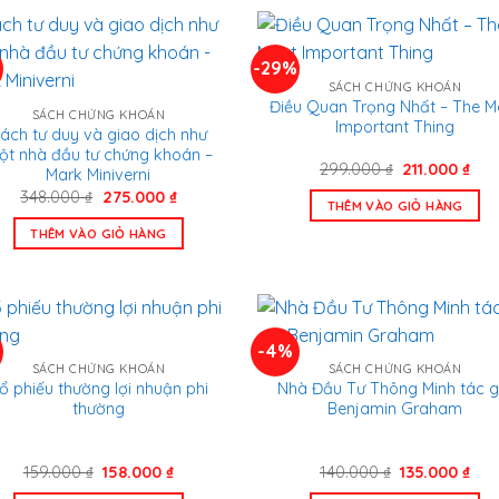
-29%
SÁCH CHỨNG KHOÁN
Điều Quan Trọng Nhất – The M
SÁCH CHỨNG KHOÁN
Important Thing
ách tư duy và giao dịch như
ột nhà đầu tư chứng khoán –
Giá
Giá
299.000
₫
211.000
₫
Mark Miniverni
gốc
hiệ
Giá
Giá
348.000
₫
275.000
₫
là:
tại
THÊM VÀO GIỎ HÀNG
gốc
hiện
299.000 ₫.
là:
là:
tại
211.
THÊM VÀO GIỎ HÀNG
348.000 ₫.
là:
275.000 ₫.
-4%
SÁCH CHỨNG KHOÁN
SÁCH CHỨNG KHOÁN
ổ phiếu thường lợi nhuận phi
Nhà Đầu Tư Thông Minh tác g
thường
Benjamin Graham
Giá
Giá
Giá
Giá
159.000
₫
158.000
₫
140.000
₫
135.000
₫
gốc
hiện
gốc
hiệ