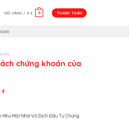
0
GIỎ HÀNG /
0
₫
THANH TOÁN
HOÁN
HOÁN
ách chứng khoán của
Giá
0
₫
hiện
tại
₫.
là:
h Như Một Nhà Vô Địch Đầu Tư Chứng
440.000 ₫.