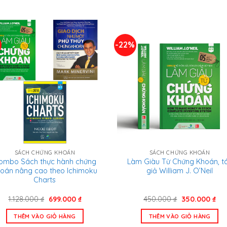
239.000 ₫.
699
%
-22%
SÁCH CHỨNG KHOÁN
SÁCH CHỨNG KHOÁN
ombo Sách thực hành chứng
Làm Giàu Từ Chứng Khoán, t
oán nâng cao theo Ichimoku
giả William J. O’Neil
Charts
Giá
Giá
Giá
Giá
1.128.000
₫
699.000
₫
450.000
₫
350.000
₫
gốc
hiện
gốc
hiệ
là:
tại
là:
tại
THÊM VÀO GIỎ HÀNG
THÊM VÀO GIỎ HÀNG
1.128.000 ₫.
là:
450.000 ₫.
là: