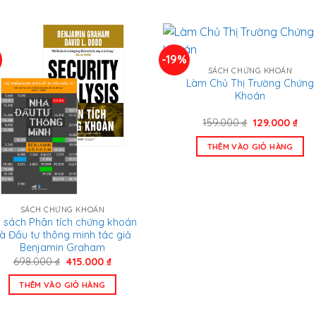
699.000 ₫.
350
-19%
SÁCH CHỨNG KHOÁN
Làm Chủ Thị Trường Chứng
Khoán
Giá
Giá
159.000
₫
129.000
₫
gốc
hiện
là:
tại
THÊM VÀO GIỎ HÀNG
159.000 ₫.
là:
129.
SÁCH CHỨNG KHOÁN
 sách Phân tích chứng khoán
à Đầu tư thông minh tác giả
Benjamin Graham
Giá
Giá
698.000
₫
415.000
₫
gốc
hiện
là:
tại
THÊM VÀO GIỎ HÀNG
698.000 ₫.
là:
415.000 ₫.