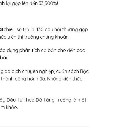
nh lợi gộp lên đến 33,500%!
e II sẽ trả lời 130 câu hỏi thường gặp
́c trên thị trường chứng khoán.
 áp dụng phân tích cơ bản cho đến các
 báu.
hà giao dịch chuyên nghiệp, cuốn sách Bậc
̛ thành công hơn nữa. Những kiến thức
ầy Đầu Tư Theo Đà Tăng Trưởng là một
am khảo.