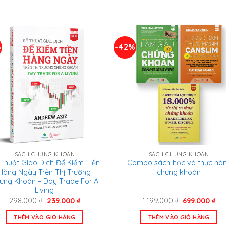
%
-42%
SÁCH CHỨNG KHOÁN
SÁCH CHỨNG KHOÁN
Thuật Giao Dịch Để Kiếm Tiền
Combo sách học và thực hà
Hàng Ngày Trên Thị Trường
chứng khoán
ứng Khoán – Day Trade For A
Living
Giá
Giá
Giá
Gi
298.000
₫
239.000
₫
1.199.000
₫
699.000
₫
gốc
hiện
gốc
hiệ
là:
tại
là:
tại
THÊM VÀO GIỎ HÀNG
THÊM VÀO GIỎ HÀNG
298.000 ₫.
là:
1.199.000 ₫.
là: