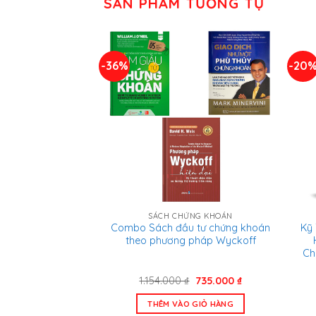
SẢN PHẨM TƯƠNG TỰ
-36%
-20
SÁCH CHỨNG KHOÁN
Combo Sách đầu tư chứng khoán
Kỹ 
theo phương pháp Wyckoff
Ch
Giá
Giá
1.154.000
₫
735.000
₫
gốc
hiện
là:
tại
THÊM VÀO GIỎ HÀNG
1.154.000 ₫.
là: