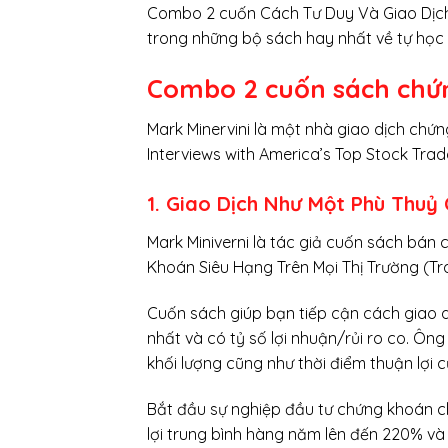
Combo 2 cuốn Cách Tư Duy Và Giao Dịc
trong những bộ sách hay nhất về tự học 
Combo 2 cuốn sách chứn
Mark Minervini là một nhà giao dịch chứ
Interviews with America’s Top Stock Tra
1. Giao Dịch Như Một Phù Thu
Mark Miniverni là tác giả cuốn sách bá
Khoán Siêu Hạng Trên Mọi Thị Trường (Tr
Cuốn sách giúp bạn tiếp cận cách giao d
nhất và có tỷ số lợi nhuận/rủi ro co. Ông
khối lượng cũng như thời điểm thuận lợi c
Bắt đầu sự nghiệp đầu tư chứng khoán chỉ 
lợi trung bình hàng năm lên đến 220% và 