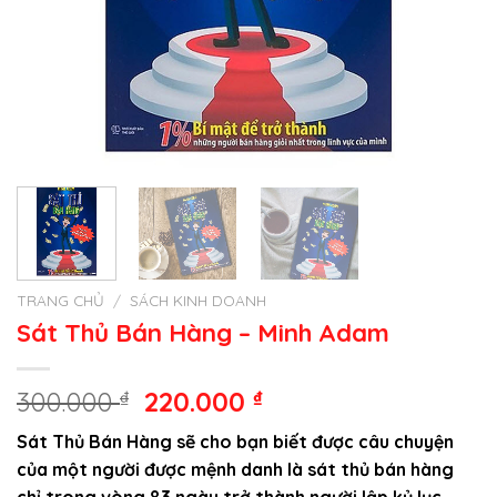
TRANG CHỦ
/
SÁCH KINH DOANH
Sát Thủ Bán Hàng – Minh Adam
Giá
Giá
300.000
₫
220.000
₫
gốc
hiện
Sát Thủ Bán Hàng sẽ cho bạn biết được câu chuyện
là:
tại
của một người được mệnh danh là sát thủ bán hàng
300.000 ₫.
là:
chỉ trong vòng 83 ngày trở thành người lập kỷ lục