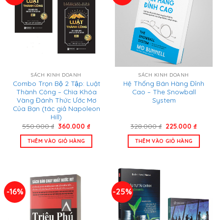
SÁCH KINH DOANH
SÁCH KINH DOANH
Combo Trọn Bộ 2 Tập: Luật
Hệ Thống Bán Hàng Đỉnh
Thành Công – Chìa Khóa
Cao – The Snowball
Vàng Đánh Thức Ước Mơ
System
Của Bạn (tác giả Napoleon
Hill)
Giá
Giá
Giá
Giá
550.000
₫
360.000
₫
328.000
₫
225.000
₫
gốc
hiện
gốc
hiện
là:
tại
là:
tại
THÊM VÀO GIỎ HÀNG
THÊM VÀO GIỎ HÀNG
550.000 ₫.
là:
328.000 ₫.
là:
360.000 ₫.
225.000
-16%
-25%