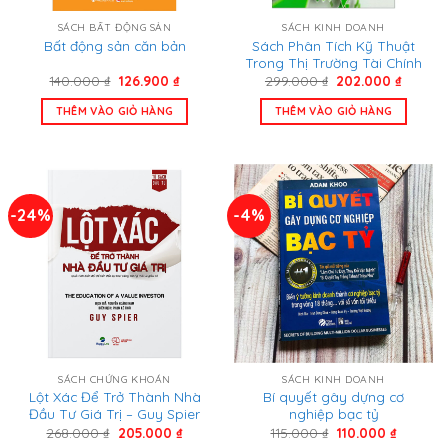
SÁCH BẤT ĐỘNG SẢN
SÁCH KINH DOANH
Sách Phân Tích Kỹ Thuật
Bất động sản căn bản
Trong Thị Trường Tài Chính
Giá
Giá
Giá
Giá
140.000
₫
126.900
₫
299.000
₫
202.000
₫
gốc
hiện
gốc
hiện
là:
tại
là:
tại
THÊM VÀO GIỎ HÀNG
THÊM VÀO GIỎ HÀNG
140.000 ₫.
là:
299.000 ₫.
là:
126.900 ₫.
202.00
-24%
-4%
SÁCH CHỨNG KHOÁN
SÁCH KINH DOANH
Lột Xác Để Trở Thành Nhà
Bí quyết gây dựng cơ
Đầu Tư Giá Trị – Guy Spier
nghiệp bạc tỷ
Giá
Giá
Giá
Giá
268.000
₫
205.000
₫
115.000
₫
110.000
₫
gốc
hiện
gốc
hiện