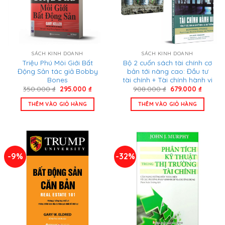
SÁCH KINH DOANH
SÁCH KINH DOANH
Triệu Phú Môi Giới Bất
Bộ 2 cuốn sách tài chính cơ
Động Sản tác giả Bobby
bản tới nâng cao: Đầu tư
Bones
tài chính + Tài chính hành vi
Giá
Giá
Giá
Giá
350.000
₫
295.000
₫
908.000
₫
679.000
₫
gốc
hiện
gốc
hiện
là:
tại
là:
tại
THÊM VÀO GIỎ HÀNG
THÊM VÀO GIỎ HÀNG
350.000 ₫.
là:
908.000 ₫.
là:
295.000 ₫.
679.000
-9%
-32%