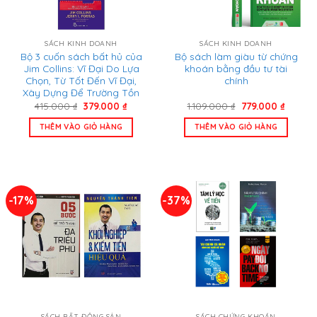
SÁCH KINH DOANH
SÁCH KINH DOANH
Bộ 3 cuốn sách bất hủ của
Bộ sách làm giàu từ chứng
Jim Collins: Vĩ Đại Do Lựa
khoán bằng đầu tư tài
Chọn, Từ Tốt Đến Vĩ Đại,
chính
Xây Dựng Để Trường Tồn
Giá
Giá
Giá
Giá
415.000
₫
379.000
₫
1.109.000
₫
779.000
₫
gốc
hiện
gốc
hiện
là:
tại
là:
tại
THÊM VÀO GIỎ HÀNG
THÊM VÀO GIỎ HÀNG
415.000 ₫.
là:
1.109.000 ₫.
là:
379.000 ₫.
779.000
-17%
-37%
SÁCH BẤT ĐỘNG SẢN
SÁCH CHỨNG KHOÁN