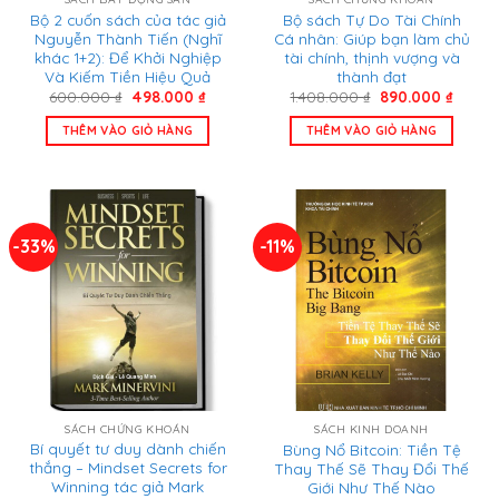
Bộ 2 cuốn sách của tác giả
Bộ sách Tự Do Tài Chính
Nguyễn Thành Tiến (Nghĩ
Cá nhân: Giúp bạn làm chủ
khác 1+2): Để Khởi Nghiệp
tài chính, thịnh vượng và
Và Kiếm Tiền Hiệu Quả
thành đạt
Giá
Giá
Giá
Giá
600.000
₫
498.000
₫
1.408.000
₫
890.000
₫
gốc
hiện
gốc
hiện
là:
tại
là:
tại
THÊM VÀO GIỎ HÀNG
THÊM VÀO GIỎ HÀNG
600.000 ₫.
là:
1.408.000 ₫.
là:
498.000 ₫.
890.00
-33%
-11%
SÁCH CHỨNG KHOÁN
SÁCH KINH DOANH
Bí quyết tư duy dành chiến
Bùng Nổ Bitcoin: Tiền Tệ
thắng – Mindset Secrets for
Thay Thế Sẽ Thay Đổi Thế
Winning tác giả Mark
Giới Như Thế Nào