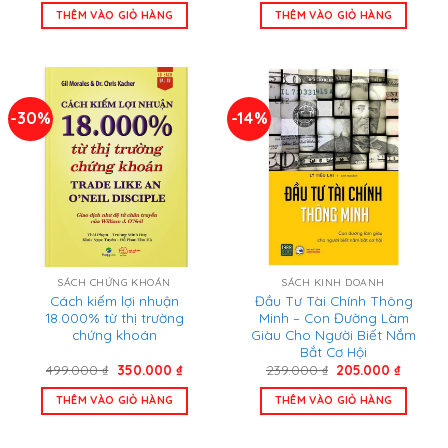
là:
tại
là:
tại
THÊM VÀO GIỎ HÀNG
THÊM VÀO GIỎ HÀNG
268.000 ₫.
là:
115.000 ₫.
là:
205.000 ₫.
110.000 
-30%
-14%
SÁCH CHỨNG KHOÁN
SÁCH KINH DOANH
Cách kiếm lợi nhuận
Đầu Tư Tài Chính Thông
18.000% từ thị trường
Minh – Con Đường Làm
chứng khoán
Giàu Cho Người Biết Nắm
Bắt Cơ Hội
Giá
Giá
Giá
Giá
499.000
₫
350.000
₫
239.000
₫
205.000
₫
gốc
hiện
gốc
hiện
là:
tại
là:
tại
THÊM VÀO GIỎ HÀNG
THÊM VÀO GIỎ HÀNG
499.000 ₫.
là:
239.000 ₫.
là:
350.000 ₫.
205.000