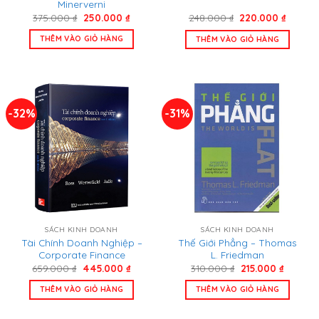
Minerverni
Giá
Giá
Giá
Giá
375.000
₫
250.000
₫
248.000
₫
220.000
₫
gốc
hiện
gốc
hiện
là:
tại
là:
tại
THÊM VÀO GIỎ HÀNG
THÊM VÀO GIỎ HÀNG
375.000 ₫.
là:
248.000 ₫.
là:
250.000 ₫.
220.00
-32%
-31%
SÁCH KINH DOANH
SÁCH KINH DOANH
Tài Chính Doanh Nghiệp –
Thế Giới Phẳng – Thomas
Corporate Finance
L. Friedman
Giá
Giá
Giá
Giá
659.000
₫
445.000
₫
310.000
₫
215.000
₫
gốc
hiện
gốc
hiện
là:
tại
là:
tại
THÊM VÀO GIỎ HÀNG
THÊM VÀO GIỎ HÀNG
659.000 ₫.
là:
310.000 ₫.
là:
445.000 ₫.
215.000