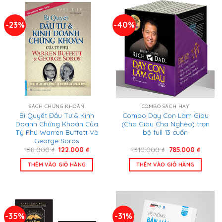
-23%
-40%
SÁCH CHỨNG KHOÁN
COMBO SÁCH HAY
Bí Quyết Đầu Tư & Kinh
Combo Dạy Con Làm Giàu
Doanh Chứng Khoán Của
(Cha Giàu Cha Nghèo) trọn
Tỷ Phú Warren Buffett Và
bộ full 13 cuốn
George Soros
Giá
Giá
Giá
Giá
158.000
₫
122.000
₫
1.310.000
₫
785.000
₫
gốc
hiện
gốc
hiện
là:
tại
là:
tại
THÊM VÀO GIỎ HÀNG
THÊM VÀO GIỎ HÀNG
158.000 ₫.
là:
1.310.000 ₫.
là:
122.000 ₫.
785.00
-35%
-31%