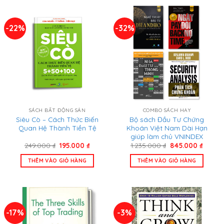
-22%
-32%
SÁCH BẤT ĐỘNG SẢN
COMBO SÁCH HAY
Siêu Cò – Cách Thức Biến
Bộ sách Đầu Tư Chứng
Quan Hệ Thành Tiền Tệ
Khoán Việt Nam Dài Hạn
giúp làm chủ VNINDEX
Giá
Giá
Giá
Giá
249.000
₫
195.000
₫
1.235.000
₫
845.000
₫
gốc
hiện
gốc
hiện
là:
tại
là:
tại
THÊM VÀO GIỎ HÀNG
THÊM VÀO GIỎ HÀNG
249.000 ₫.
là:
1.235.000 ₫.
là:
195.000 ₫.
845.00
-17%
-3%