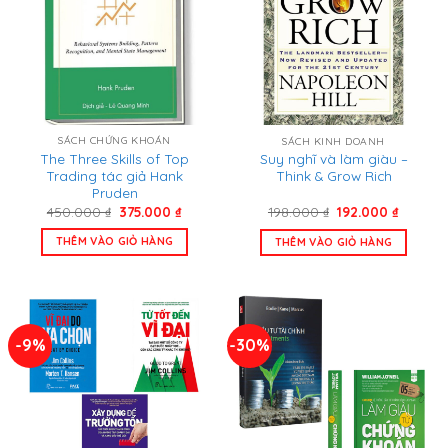
SÁCH CHỨNG KHOÁN
SÁCH KINH DOANH
The Three Skills of Top
Suy nghĩ và làm giàu –
Trading tác giả Hank
Think & Grow Rich
Pruden
Giá
Giá
Giá
Giá
450.000
₫
375.000
₫
198.000
₫
192.000
₫
gốc
hiện
gốc
hiện
là:
tại
là:
tại
THÊM VÀO GIỎ HÀNG
THÊM VÀO GIỎ HÀNG
450.000 ₫.
là:
198.000 ₫.
là:
375.000 ₫.
192.000
-9%
-30%